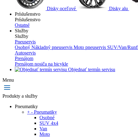
Disky oceľové
Disky alu
Príslušenstvo
Príslušenstvo
Ostatné
Služby
Služby
Pneuservis
Osobný
Nákladný pneuservis
Moto pneuservis
SUV/Van/Runfl
Autoservis
Prenájom
Prenájom nosiča na bicykle
Objednať termín servisu
Menu
Produkty a služby
Pneumatiky
+
-
Pneumatiky
Osobné
SUV 4x4
Van
Moto