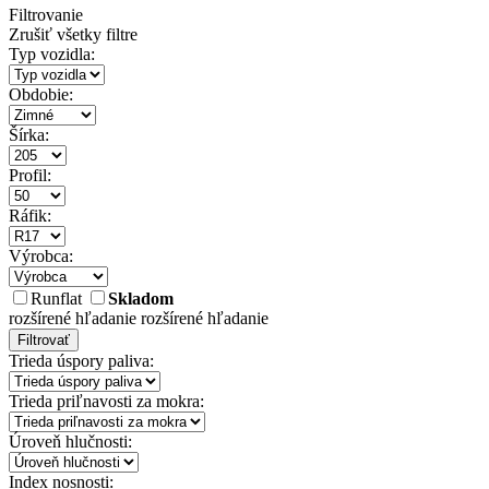
Filtrovanie
Zrušiť všetky filtre
Typ vozidla:
Obdobie:
Šírka:
Profil:
Ráfik:
Výrobca:
Runflat
Skladom
rozšírené hľadanie
rozšírené hľadanie
Filtrovať
Trieda úspory paliva:
Trieda priľnavosti za mokra:
Úroveň hlučnosti:
Index nosnosti: