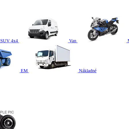
SUV 4x4
Van
EM
Nákladné