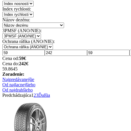
Index rychlosti:
Názov dezénu:
3PMSF (ANO/NIE):
Ochrana ráfika (ANO/NIE):
Cena od:
59
€
Cena do:
242
€
59.86
45
Zoradenie:
Najpredávanejšie
Od najlacnejšieho
Od najdrahšieho
Predchádzajúca
1
2
3
Ďalšia