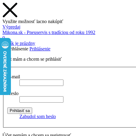
Využite možnosť lacno nakúpiť
Výpredaj
Mikona.sk - Pneuservis s tradíciou od roku 1992
0
Košík je prázdny
Prihlásenie
Účet mám a chcem se prihlásiť
E-mail
Heslo
Zabudol som heslo
Účet nemám a chcem sa registrovať