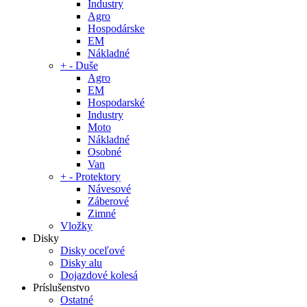
Industry
Agro
Hospodárske
EM
Nákladné
+
-
Duše
Agro
EM
Hospodarské
Industry
Moto
Nákladné
Osobné
Van
+
-
Protektory
Návesové
Záberové
Zimné
Vložky
Disky
Disky oceľové
Disky alu
Dojazdové kolesá
Príslušenstvo
Ostatné