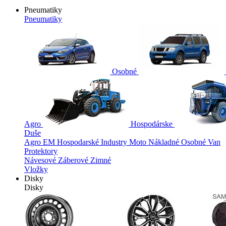
Pneumatiky
Pneumatiky
Osobné
Agro
Hospodárske
Duše
Agro
EM
Hospodarské
Industry
Moto
Nákladné
Osobné
Van
Protektory
Návesové
Záberové
Zimné
Vložky
Disky
Disky