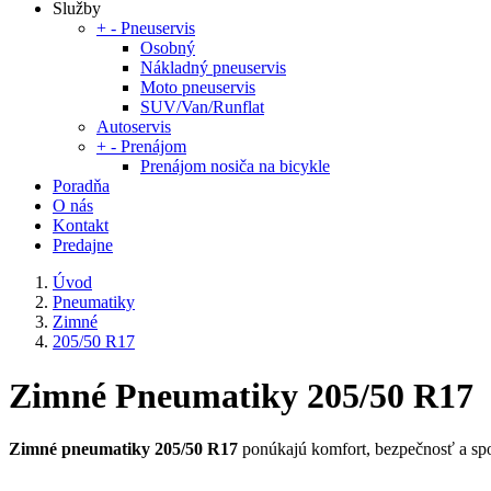
Služby
+
-
Pneuservis
Osobný
Nákladný pneuservis
Moto pneuservis
SUV/Van/Runflat
Autoservis
+
-
Prenájom
Prenájom nosiča na bicykle
Poradňa
O nás
Kontakt
Predajne
Úvod
Pneumatiky
Zimné
205/50 R17
Zimné Pneumatiky 205/50 R17
Zimné pneumatiky 205/50 R17
ponúkajú komfort, bezpečnosť a spo