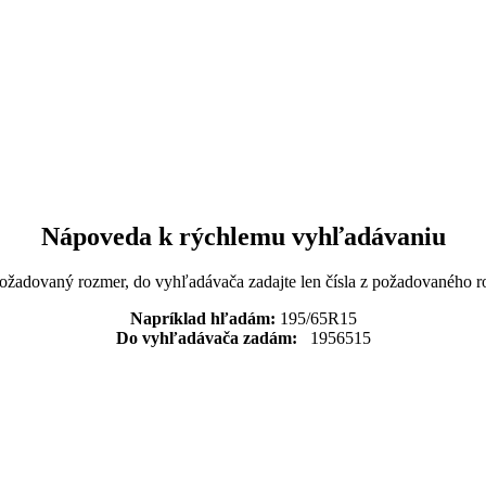
Nápoveda k rýchlemu vyhľadávaniu
požadovaný rozmer, do vyhľadávača zadajte len čísla z požadovaného r
Napríklad hľadám:
195/65R15
Do vyhľadávača zadám:
1956515