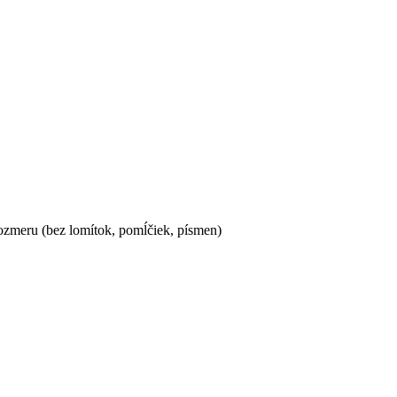
ozmeru (bez lomítok, pomĺčiek, písmen)