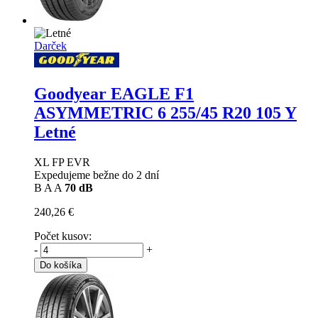
Darček
Goodyear EAGLE F1
ASYMMETRIC 6
255/45 R20 105 Y
Letné
XL FP EVR
Expedujeme bežne do 2 dní
B
A
A
70 dB
240,26 €
Počet kusov:
-
+
Do košíka