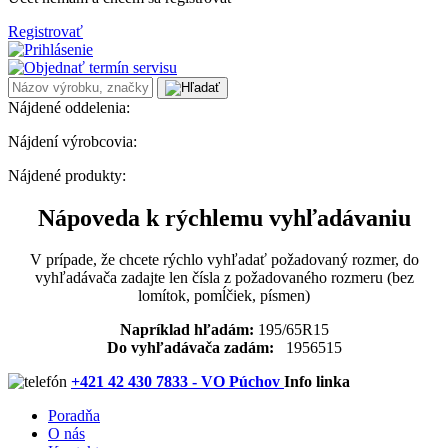
Registrovať
Nájdené oddelenia:
Nájdení výrobcovia:
Nájdené produkty:
Nápoveda k rýchlemu vyhľadávaniu
V prípade, že chcete rýchlo vyhľadať požadovaný rozmer, do
vyhľadávača zadajte len čísla z požadovaného rozmeru (bez
lomítok, pomĺčiek, písmen)
Napríklad hľadám:
195/65R15
Do vyhľadávača zadám:
1956515
+421 42 430 7833 - VO Púchov
Info linka
Poradňa
O nás