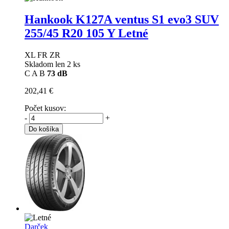
Hankook K127A ventus S1 evo3 SUV
255/45 R20 105 Y Letné
XL FR ZR
Skladom len 2 ks
C
A
B
73 dB
202,41 €
Počet kusov:
-
+
Do košíka
Darček