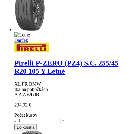
Darček
Pirelli P-ZERO (PZ4) S.C.
255/45
R20 105 Y Letné
XL FR BMW
Iba na pobočkách
A
A
A
69 dB
234,92 €
Počet kusov:
-
+
Do košíka