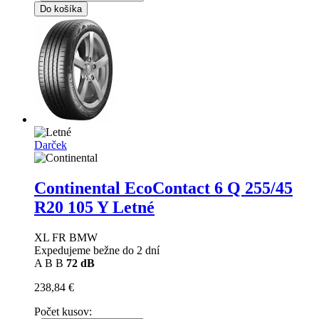
Do košíka
Darček
Continental EcoContact 6 Q
255/45
R20 105 Y Letné
XL FR BMW
Expedujeme bežne do 2 dní
A
B
B
72 dB
238,84 €
Počet kusov: