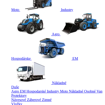
Moto
Industry
Agro
Hospodárske
EM
Nákladné
Duše
Agro
EM
Hospodarské
Industry
Moto
Nákladné
Osobné
Van
Protektory
Návesové
Záberové
Zimné
Vložky