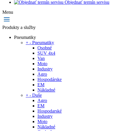
Objednať termín servisu
Menu
Produkty a služby
Pneumatiky
+
-
Pneumatiky
Osobné
SUV 4x4
Van
Moto
Industry
Agro
Hospodárske
EM
Nákladné
+
-
Duše
Agro
EM
Hospodarské
Industry
Moto
Nákladné