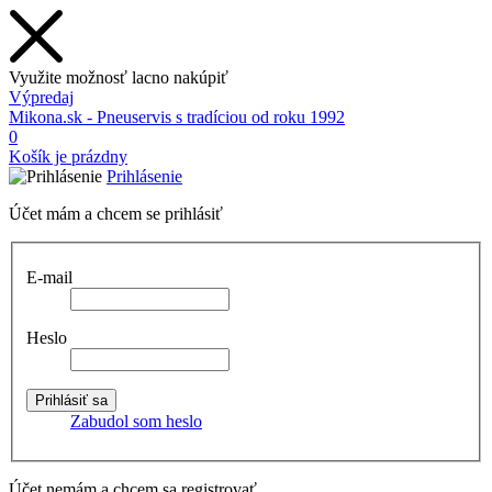
Využite možnosť lacno nakúpiť
Výpredaj
Mikona.sk - Pneuservis s tradíciou od roku 1992
0
Košík je prázdny
Prihlásenie
Účet mám a chcem se prihlásiť
E-mail
Heslo
Zabudol som heslo
Účet nemám a chcem sa registrovať