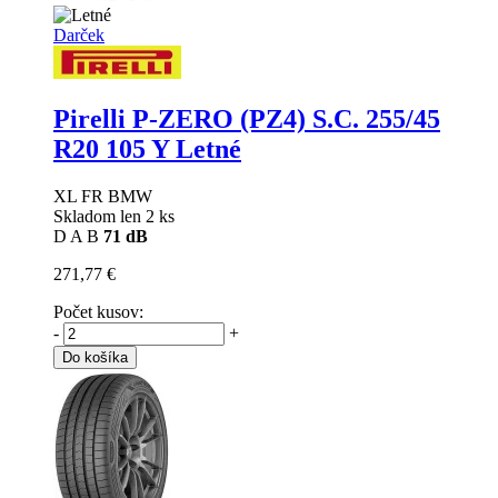
Darček
Pirelli P-ZERO (PZ4) S.C.
255/45
R20 105 Y Letné
XL FR BMW
Skladom len 2 ks
D
A
B
71 dB
271,77 €
Počet kusov:
-
+
Do košíka