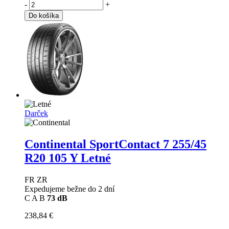
-
+
Do košíka
Darček
Continental SportContact 7
255/45
R20 105 Y Letné
FR ZR
Expedujeme bežne do 2 dní
C
A
B
73 dB
238,84 €