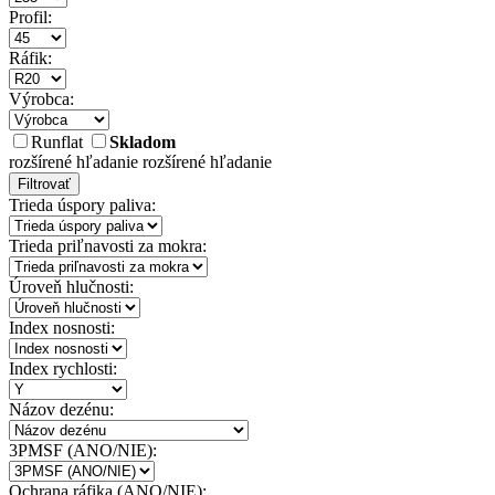
Profil:
Ráfik:
Výrobca:
Runflat
Skladom
rozšírené hľadanie
rozšírené hľadanie
Filtrovať
Trieda úspory paliva:
Trieda priľnavosti za mokra:
Úroveň hlučnosti:
Index nosnosti:
Index rychlosti:
Názov dezénu:
3PMSF (ANO/NIE):
Ochrana ráfika (ANO/NIE):