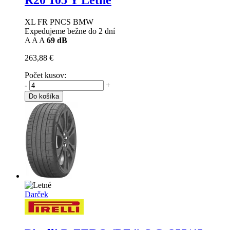
R20 105 Y Letné
XL FR PNCS BMW
Expedujeme bežne do 2 dní
A
A
A
69 dB
263,88 €
Počet kusov:
-
+
Do košíka
Darček