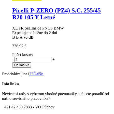
Pirelli P-ZERO (PZ4) S.C.
255/45
R20 105 Y Letné
XL FR SealInside PNCS BMW
Expedujeme bežne do 2 dní
B
B
A
70 dB
336,92 €
Počet kusov:
-
+
Do košíka
Predchádzajúca
1
2
3
Ďalšia
Info linka
Neviete si rady s výberom vhodné pneumatiky a chcete poradiť od
nášho servisného pracovníka?
+421 42 430 7833 - VO Púchov