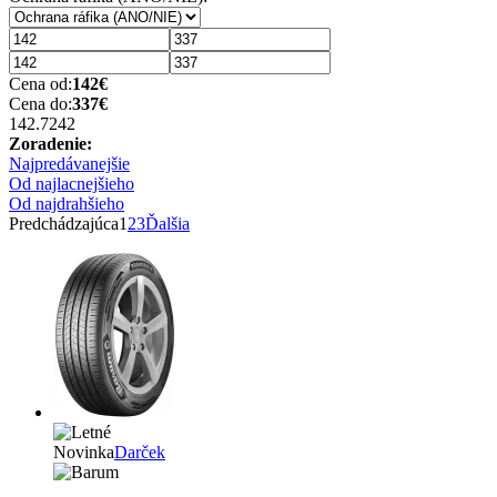
Cena od:
142
€
Cena do:
337
€
142.72
42
Zoradenie:
Najpredávanejšie
Od najlacnejšieho
Od najdrahšieho
Predchádzajúca
1
2
3
Ďalšia
Novinka
Darček