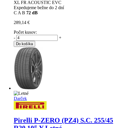
XL FR ACOUSTIC EVC
Expedujeme bežne do 2 dní
C
A
B
72 dB
289,14 €
Počet kusov:
-
+
Do košíka
Darček
Pirelli P-ZERO (PZ4) S.C.
255/45