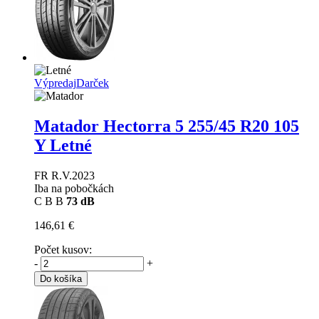
Výpredaj
Darček
Matador Hectorra 5
255/45 R20 105
Y Letné
FR R.V.2023
Iba na pobočkách
C
B
B
73 dB
146,61 €
Počet kusov:
-
+
Do košíka