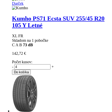
Darček
Kumho PS71 Ecsta SUV
255/45 R20
105 Y Letné
XL FR
Skladom na 1 pobočke
C
A
B
73 dB
142,72 €
Počet kusov:
-
+
Do košíka