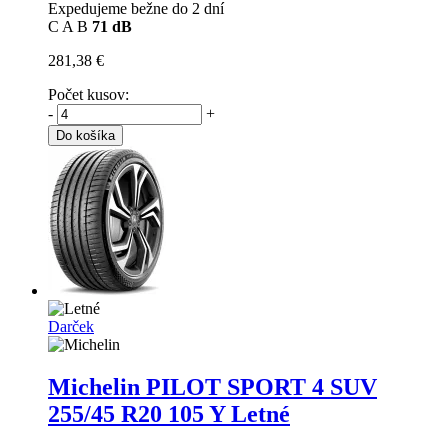
Expedujeme bežne do 2 dní
C
A
B
71 dB
281,38 €
Počet kusov:
-
+
Do košíka
Darček
Michelin PILOT SPORT 4 SUV
255/45 R20 105 Y Letné