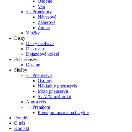
Osobné
Van
+
-
Protektory
Návesové
Záberové
Zimné
Vložky
Disky
Disky oceľové
Disky alu
Dojazdové kolesá
Príslušenstvo
Ostatné
Služby
+
-
Pneuservis
Osobný
Nákladný pneuservis
Moto pneuservis
SUV/Van/Runflat
Autoservis
+
-
Prenájom
Prenájom nosiča na bicykle
Poradňa
O nás
Kontakt