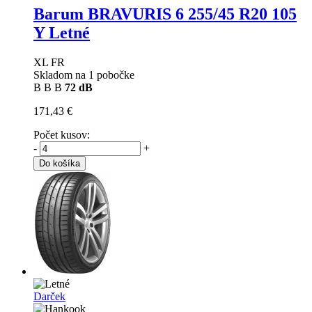
Barum BRAVURIS 6
255/45 R20 105
Y Letné
XL FR
Skladom na 1 pobočke
B
B
B
72 dB
171,43 €
Počet kusov:
-
+
Do košíka
Darček