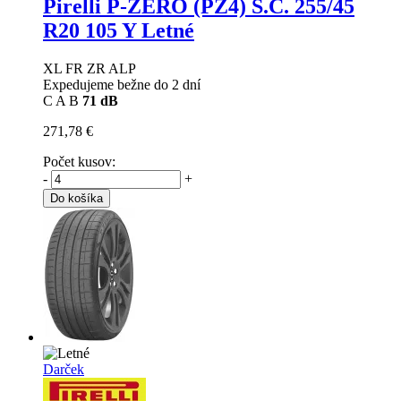
Pirelli P-ZERO (PZ4) S.C.
255/45
R20 105 Y Letné
XL FR ZR ALP
Expedujeme bežne do 2 dní
C
A
B
71 dB
271,78 €
Počet kusov:
-
+
Do košíka
Darček