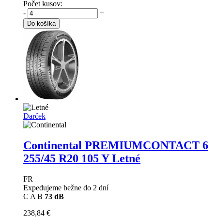
Počet kusov:
-
+
Do košíka
Darček
Continental PREMIUMCONTACT 6
255/45 R20 105 Y Letné
FR
Expedujeme bežne do 2 dní
C
A
B
73 dB
238,84 €