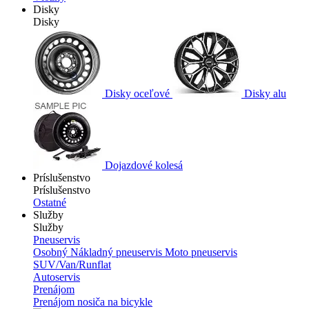
Disky
Disky
Disky oceľové
Disky alu
Dojazdové kolesá
Príslušenstvo
Príslušenstvo
Ostatné
Služby
Služby
Pneuservis
Osobný
Nákladný pneuservis
Moto pneuservis
SUV/Van/Runflat
Autoservis
Prenájom
Prenájom nosiča na bicykle