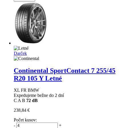
Darček
Continental SportContact 7
255/45
R20 105 Y Letné
XL FR BMW
Expedujeme bežne do 2 dní
C
A
B
72 dB
238,84 €
Počet kusov:
-
+