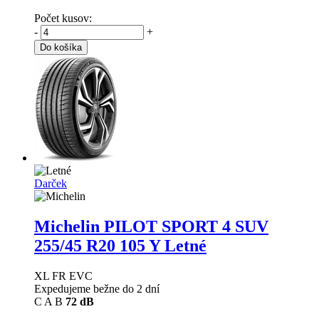
Počet kusov:
-
+
Do košíka
Darček
Michelin PILOT SPORT 4 SUV
255/45 R20 105 Y Letné
XL FR EVC
Expedujeme bežne do 2 dní
C
A
B
72 dB