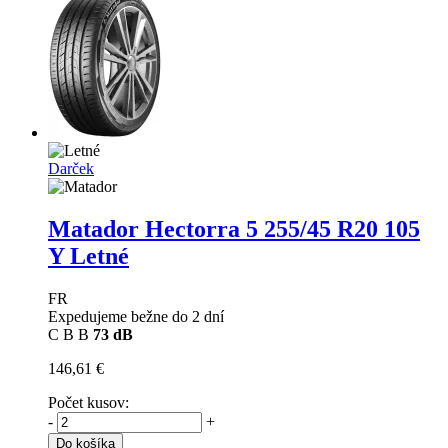
Darček
Matador Hectorra 5
255/45 R20 105
Y Letné
FR
Expedujeme bežne do 2 dní
C
B
B
73 dB
146,61 €
Počet kusov:
-
+
Do košíka