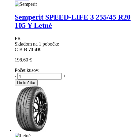
Semperit SPEED-LIFE 3
255/45 R20
105 Y Letné
FR
Skladom na 1 pobočke
C
B
B
73 dB
198,60 €
Počet kusov:
-
+
Do košíka