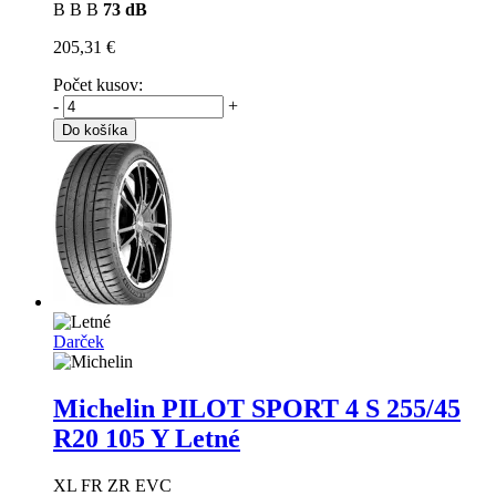
B
B
B
73 dB
205,31 €
Počet kusov:
-
+
Do košíka
Darček
Michelin PILOT SPORT 4 S
255/45
R20 105 Y Letné
XL FR ZR EVC