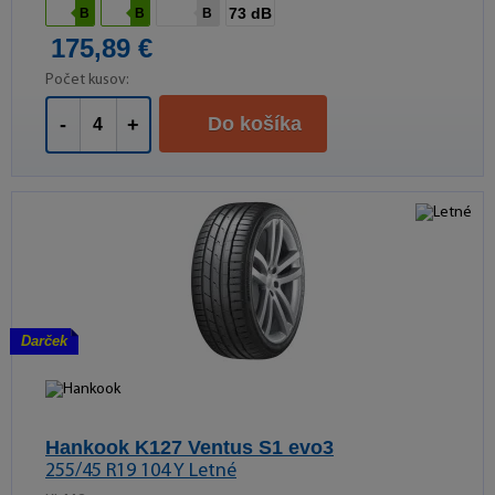
73 dB
B
B
B
175,89 €
Počet kusov:
Do košíka
-
+
Darček
Hankook K127 Ventus S1 evo3
255/45 R19 104 Y Letné