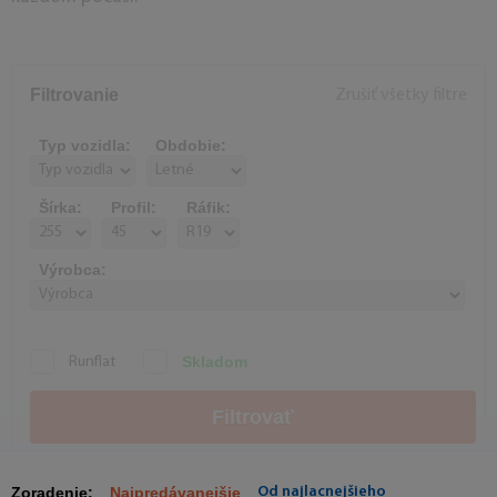
Filtrovanie
Zrušiť všetky filtre
Typ vozidla:
Obdobie:
Šírka:
Profil:
Ráfik:
Výrobca:
Skladom
Runflat
Filtrovať
Zoradenie:
Najpredávanejšie
Od najlacnejšieho