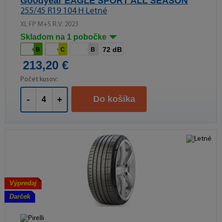
Goodyear EAGLE SPORT ALL SEASON
255/45 R19 104 H Letné
XL FP M+S R.V. 2023
Skladom na 1 pobočke
72 dB
B
C
B
213,20 €
Počet kusov:
Do košíka
-
+
Výpredaj
Darček