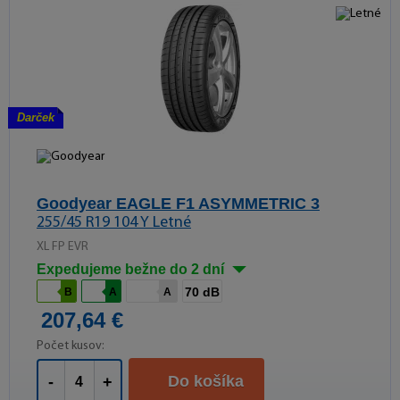
Darček
Goodyear EAGLE F1 ASYMMETRIC 3
255/45 R19 104 Y Letné
XL FP EVR
Expedujeme bežne do 2 dní
70 dB
B
A
A
207,64 €
Počet kusov:
Do košíka
-
+