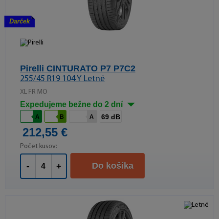
Darček
Pirelli CINTURATO P7 P7C2
255/45 R19 104 Y Letné
XL FR MO
Expedujeme bežne do 2 dní
69 dB
A
B
A
212,55 €
Počet kusov:
Do košíka
-
+