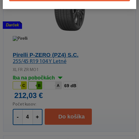
Darček
Pirelli P-ZERO (PZ4) S.C.
255/45 R19 104 Y Letné
XL FR ZR MO1
Iba na pobočkách
69 dB
C
B
A
212,03 €
Počet kusov:
Do košíka
-
+