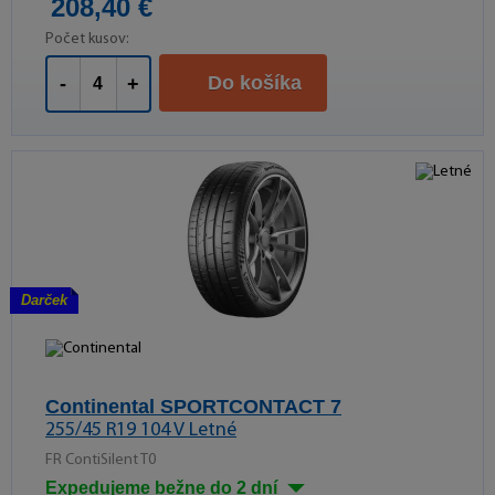
208,40 €
Počet kusov:
Do košíka
-
+
Darček
Continental SPORTCONTACT 7
255/45 R19 104 V Letné
FR ContiSilent T0
Expedujeme bežne do 2 dní