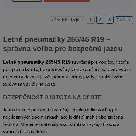
1
2
3
Predchádzajúca
Ďalšia
Letné pneumatiky 255/45 R19 –
správna voľba pre bezpečnú jazdu
Letné pneumatiky 255/45 R19
sú určené pre vodičov, ktorí si
potrpia na kvalitu, bezpečnosť a jazdný komfort. Správny výber
rozmeru a dezénu je základom stabilnej jazdy a spoľahlivého
správania vozidla na ceste.
BEZPEČNOSŤ A ISTOTA NA CESTE
Tento rozmer pneumatík zaručuje ideálnu priľnavosť aj pri
nepriaznivých podmienkach, ako je dážď, sneh alebo znížená
teplota. Moderné materiály a konštrukcia zvyšujú trakciu a
skracujú brzdnú dráhu.