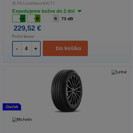
XL FR ContiSilent EVC T1
Expedujeme bežne do 2 dní
73 dB
A
B
B
229,52 €
Počet kusov:
Do košíka
-
+
Darček