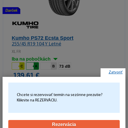
Darček
Kumho PS72 Ecsta Sport
255/45 R19 104 Y Letné
XL FR
Iba na pobočkách
73 dB
C
A
B
Zatvoriť
139,61 €
Počet kusov:
Do košíka
-
+
Chcete si rezervovať termín na sezónne prezutie?
Kliknite na REZERVÁCIU.
Rezervácia