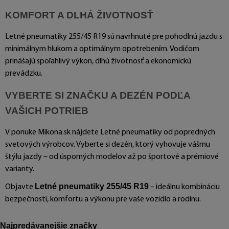
KOMFORT A DLHÁ ŽIVOTNOSŤ
Letné pneumatiky 255/45 R19 sú navrhnuté pre pohodlnú jazdu s
minimálnym hlukom a optimálnym opotrebením. Vodičom
prinášajú spoľahlivý výkon, dlhú životnosť a ekonomickú
prevádzku.
VYBERTE SI ZNAČKU A DEZÉN PODĽA
VAŠICH POTRIEB
V ponuke Mikona.sk nájdete Letné pneumatiky od popredných
svetových výrobcov. Vyberte si dezén, ktorý vyhovuje vášmu
štýlu jazdy – od úsporných modelov až po športové a prémiové
varianty.
Letné pneumatiky 255/45 R19
Objavte
– ideálnu kombináciu
bezpečnosti, komfortu a výkonu pre vaše vozidlo a rodinu.
Najpredávanejšie značky