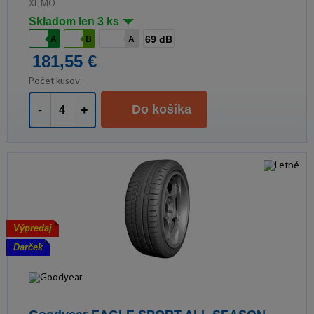
XL MO
Skladom len 3 ks
69 dB
A
B
A
181,55 €
Počet kusov:
Do košíka
-
+
Výpredaj
Darček