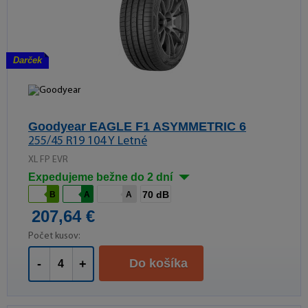
Darček
Goodyear EAGLE F1 ASYMMETRIC 6
255/45 R19 104 Y Letné
XL FP EVR
Expedujeme bežne do 2 dní
70 dB
B
A
A
207,64 €
Počet kusov:
Do košíka
-
+