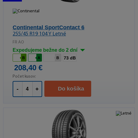
Continental SportContact 6
255/45 R19 104 Y Letné
FR AO
Expedujeme bežne do 2 dní
73 dB
B
A
B
208,40 €
Počet kusov:
Do košíka
-
+