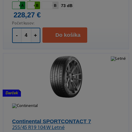
73 dB
A
B
B
228,27 €
Počet kusov:
Do košíka
-
+
Darček
Continental SPORTCONTACT 7
255/45 R19 104 W Letné