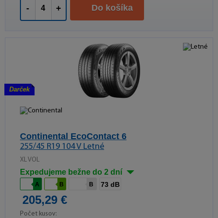
Do košíka
-
+
Darček
Continental EcoContact 6
255/45 R19 104 V Letné
XL VOL
Expedujeme bežne do 2 dní
73 dB
A
B
B
205,29 €
Počet kusov: