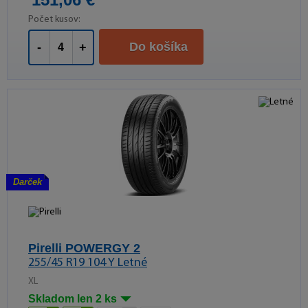
Počet kusov:
Do košíka
-
+
Darček
Pirelli POWERGY 2
255/45 R19 104 Y Letné
XL
Skladom len 2 ks