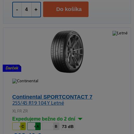
Do košíka
-
+
Darček
Continental SPORTCONTACT 7
255/45 R19 104 Y Letné
XL FR ZR
Expedujeme bežne do 2 dní
73 dB
C
A
B