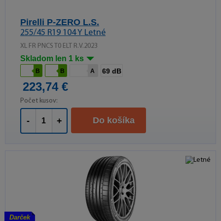
Pirelli P-ZERO L.S.
255/45 R19 104 Y Letné
XL FR PNCS T0 ELT R.V.2023
Skladom len 1 ks
69 dB
B
B
A
223,74 €
Počet kusov:
Do košíka
-
+
Darček