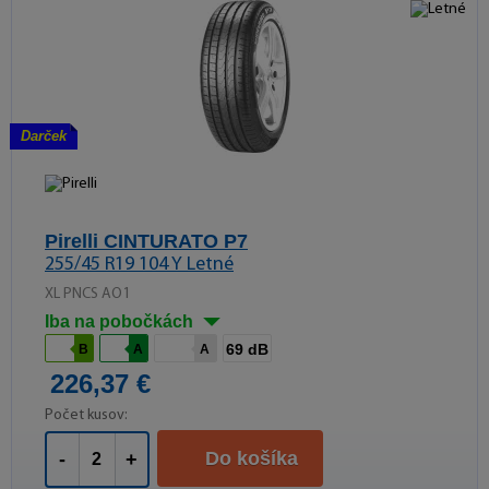
Darček
Pirelli CINTURATO P7
255/45 R19 104 Y Letné
XL PNCS AO1
Iba na pobočkách
69 dB
B
A
A
226,37 €
Počet kusov:
Do košíka
-
+