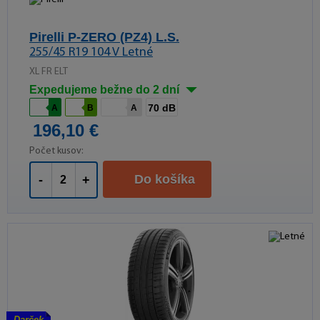
Pirelli P-ZERO (PZ4) L.S.
255/45 R19 104 V Letné
XL FR ELT
Expedujeme bežne do 2 dní
70 dB
A
B
A
196,10 €
Počet kusov:
Do košíka
-
+
Darček