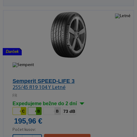
Darček
Semperit SPEED-LIFE 3
255/45 R19 104 Y Letné
FR
Expedujeme bežne do 2 dní
73 dB
C
B
B
195,96 €
Počet kusov: