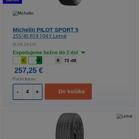
Michelin PILOT SPORT 5
255/45 R19 104 Y Letné
XL FR ZR EVC
Expedujeme bežne do 2 dní
72 dB
C
A
B
257,25 €
Počet kusov:
Do košíka
-
+