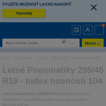
VYUŽITE MOŽNOSŤ LACNO NAKÚPIŤ
Výpredaj
0
Menu
Úvod
Pneumatiky
Letné
255/45 R19
Index nosnosti 104
Letné Pneumatiky 255/45
R19 - Index nosnosti 104
Letné pneumatiky 255/45 R19
ponúkajú komfort,
bezpečnosť a spoľahlivý výkon pre vaše vozidlo v
každom počasí.