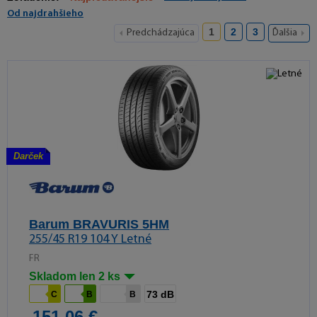
Od najdrahšieho
1
2
3
Predchádzajúca
Ďalšia
Darček
Barum BRAVURIS 5HM
255/45 R19 104 Y Letné
FR
Skladom len 2 ks
73 dB
C
B
B
151,06 €