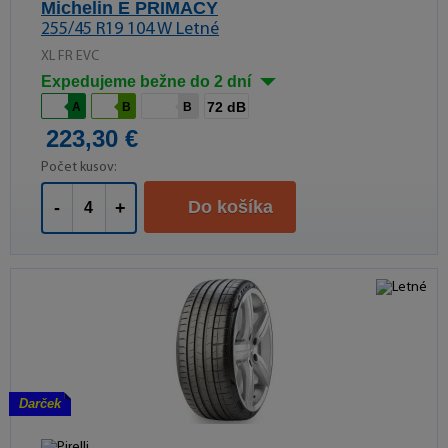
Michelin E PRIMACY
255/45 R19 104 W Letné
XL FR EVC
Expedujeme bežne do 2 dní
72 dB
A
B
B
223,30 €
Počet kusov:
Do košíka
-
+
Darček