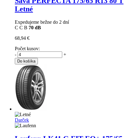
Sava PERFECTA
175/65 R13 80 T
Letné
Expedujeme bežne do 2 dní
C
C
B
70 dB
68,94 €
Počet kusov:
-
+
Do košíka
Darček