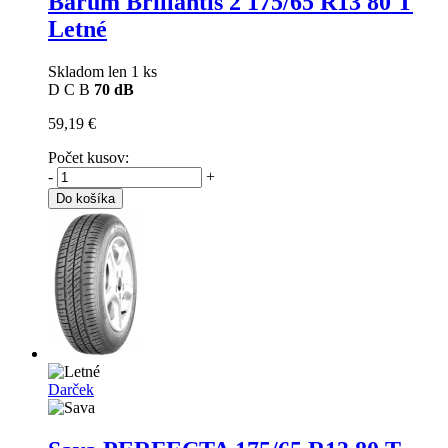
Barum Brillantis 2
175/65 R13 80 T
Letné
Skladom len 1 ks
D
C
B
70 dB
59,19 €
Počet kusov:
-
+
Do košíka
Darček