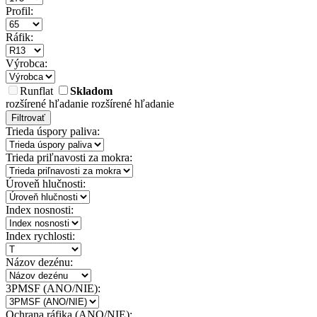
Profil:
Ráfik:
Výrobca:
Runflat
Skladom
rozšírené hľadanie
rozšírené hľadanie
Filtrovať
Trieda úspory paliva:
Trieda priľnavosti za mokra:
Úroveň hlučnosti:
Index nosnosti:
Index rychlosti:
Názov dezénu:
3PMSF (ANO/NIE):
Ochrana ráfika (ANO/NIE):