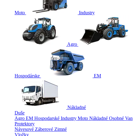
Moto
Industry
Agro
Hospodárske
EM
Nákladné
Duše
Agro
EM
Hospodarské
Industry
Moto
Nákladné
Osobné
Van
Protektory
Návesové
Záberové
Zimné
Vložky