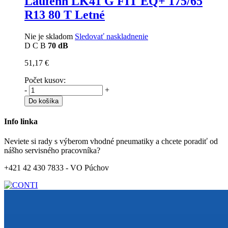
Laufenn LK41 G FIT EQ+
175/65
R13 80 T Letné
Nie je skladom
Sledovať naskladnenie
D
C
B
70 dB
51,17 €
Počet kusov:
-
+
Do košíka
Info linka
Neviete si rady s výberom vhodné pneumatiky a chcete poradiť od
nášho servisného pracovníka?
+421 42 430 7833 - VO Púchov