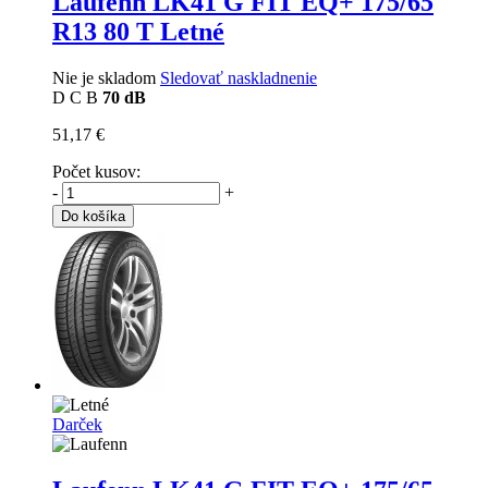
Laufenn LK41 G FIT EQ+
175/65
R13 80 T Letné
Nie je skladom
Sledovať naskladnenie
D
C
B
70 dB
51,17 €
Počet kusov:
-
+
Do košíka
Darček