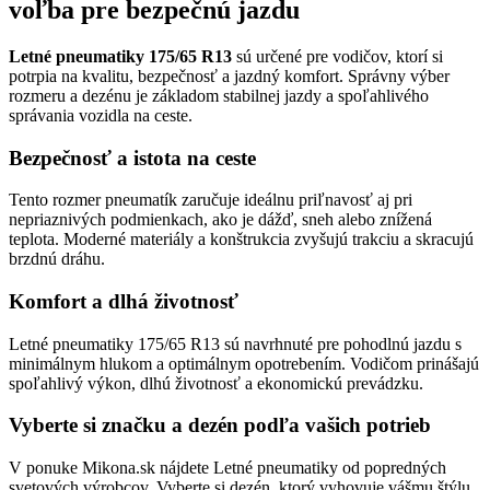
voľba pre bezpečnú jazdu
Letné pneumatiky 175/65 R13
sú určené pre vodičov, ktorí si
potrpia na kvalitu, bezpečnosť a jazdný komfort. Správny výber
rozmeru a dezénu je základom stabilnej jazdy a spoľahlivého
správania vozidla na ceste.
Bezpečnosť a istota na ceste
Tento rozmer pneumatík zaručuje ideálnu priľnavosť aj pri
nepriaznivých podmienkach, ako je dážď, sneh alebo znížená
teplota. Moderné materiály a konštrukcia zvyšujú trakciu a skracujú
brzdnú dráhu.
Komfort a dlhá životnosť
Letné pneumatiky 175/65 R13 sú navrhnuté pre pohodlnú jazdu s
minimálnym hlukom a optimálnym opotrebením. Vodičom prinášajú
spoľahlivý výkon, dlhú životnosť a ekonomickú prevádzku.
Vyberte si značku a dezén podľa vašich potrieb
V ponuke Mikona.sk nájdete Letné pneumatiky od popredných
svetových výrobcov. Vyberte si dezén, ktorý vyhovuje vášmu štýlu