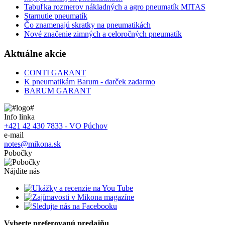
Tabuľka rozmerov nákladných a agro pneumatík MITAS
Starnutie pneumatík
Čo znamenajú skratky na pneumatikách
Nové značenie zimných a celoročných pneumatík
Aktuálne akcie
CONTI GARANT
K pneumatikám Barum - darček zadarmo
BARUM GARANT
Info linka
+421 42 430 7833 - VO Púchov
e-mail
notes@mikona.sk
Pobočky
Nájdite nás
Vyberte preferovanú predajňu