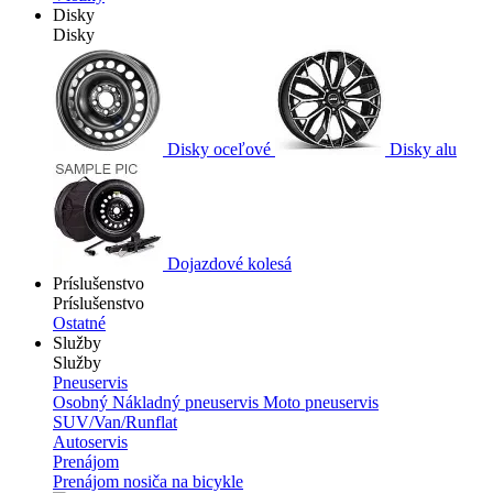
Disky
Disky
Disky oceľové
Disky alu
Dojazdové kolesá
Príslušenstvo
Príslušenstvo
Ostatné
Služby
Služby
Pneuservis
Osobný
Nákladný pneuservis
Moto pneuservis
SUV/Van/Runflat
Autoservis
Prenájom
Prenájom nosiča na bicykle