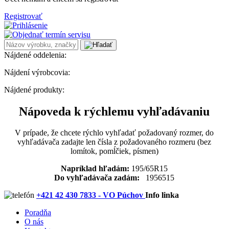
Registrovať
Nájdené oddelenia:
Nájdení výrobcovia:
Nájdené produkty:
Nápoveda k rýchlemu vyhľadávaniu
V prípade, že chcete rýchlo vyhľadať požadovaný rozmer, do
vyhľadávača zadajte len čísla z požadovaného rozmeru (bez
lomítok, pomĺčiek, písmen)
Napríklad hľadám:
195/65R15
Do vyhľadávača zadám:
1956515
+421 42 430 7833 - VO Púchov
Info linka
Poradňa
O nás