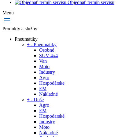
Objednať termín servisu
Menu
Produkty a služby
Pneumatiky
+
-
Pneumatiky
Osobné
SUV 4x4
Van
Moto
Industry
Agro
Hospodárske
EM
Nákladné
+
-
Duše
Agro
EM
Hospodarské
Industry
Moto
Nákladné