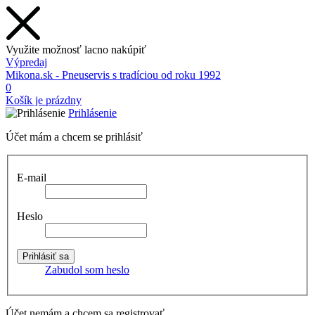
Využite možnosť lacno nakúpiť
Výpredaj
Mikona.sk - Pneuservis s tradíciou od roku 1992
0
Košík je prázdny
Prihlásenie
Účet mám a chcem se prihlásiť
E-mail
Heslo
Zabudol som heslo
Účet nemám a chcem sa registrovať