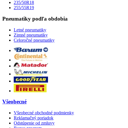
235/50R18
255/55R19
Pneumatiky podľa obdobia
Letné pneumatiky
Zimné pneumatiky
Celoročné pneumatiky
Všeobecné
Všeobecné obchodné podmienky
Reklamačný poriadok
Odstúpenie od zmluvy