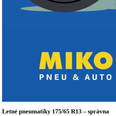
Letné pneumatiky 175/65 R13 – správna