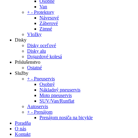
Osobné
Van
+
-
Protektory
Návesové
Záberové
Zimné
Vložky
Disky
Disky oceľové
Disky alu
Dojazdové kolesá
Príslušenstvo
Ostatné
Služby
+
-
Pneuservis
Osobný
Nákladný pneuservis
Moto pneuservis
SUV/Van/Runflat
Autoservis
+
-
Prenájom
Prenájom nosiča na bicykle
Poradňa
O nás
Kontakt