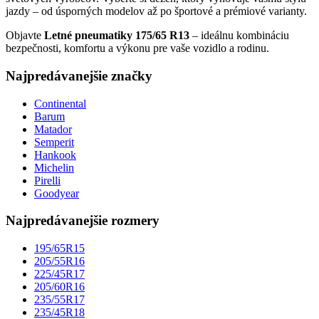
jazdy – od úsporných modelov až po športové a prémiové varianty.
Objavte
Letné pneumatiky 175/65 R13
– ideálnu kombináciu
bezpečnosti, komfortu a výkonu pre vaše vozidlo a rodinu.
Najpredávanejšie značky
Continental
Barum
Matador
Semperit
Hankook
Michelin
Pirelli
Goodyear
Najpredávanejšie rozmery
195/65R15
205/55R16
225/45R17
205/60R16
235/55R17
235/45R18