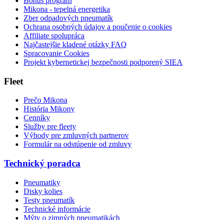
Bonus program
Mikona - tepelná energetika
Zber odpadových pneumatík
Ochrana osobných údajov a poučenie o cookies
Affiliate spolupráca
Najčastejšie kladené otázky FAQ
Spracovanie Cookies
Projekt kybernetickej bezpečnosti podporený SIEA
Fleet
Prečo Mikona
História Mikony
Cenníky
Služby pre fleety
Výhody pre zmluvných partnerov
Formulár na odstúpenie od zmluvy
Technický poradca
Pneumatiky
Disky kolies
Testy pneumatík
Technické informácie
Mýty o zimných pneumatikách