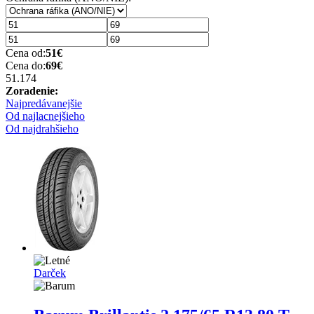
Cena od:
51
€
Cena do:
69
€
51.17
4
Zoradenie:
Najpredávanejšie
Od najlacnejšieho
Od najdrahšieho
Darček