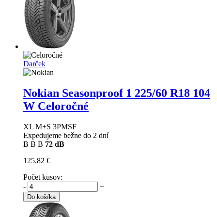
Darček
Nokian Seasonproof 1
225/60 R18 104
W Celoročné
XL M+S 3PMSF
Expedujeme bežne do 2 dní
B
B
B
72 dB
125,82 €
Počet kusov:
-
+
Do košíka