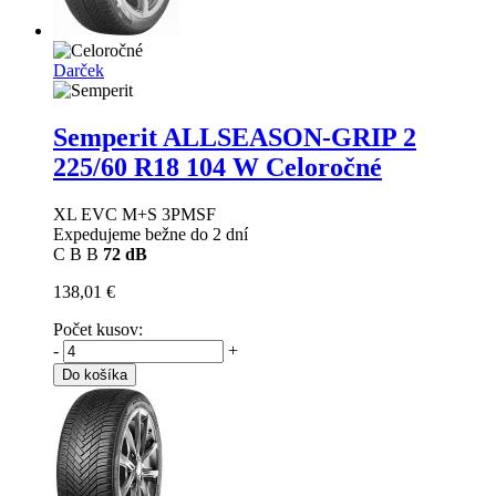
Darček
Semperit ALLSEASON-GRIP 2
225/60 R18 104 W Celoročné
XL EVC M+S 3PMSF
Expedujeme bežne do 2 dní
C
B
B
72 dB
138,01 €
Počet kusov:
-
+
Do košíka