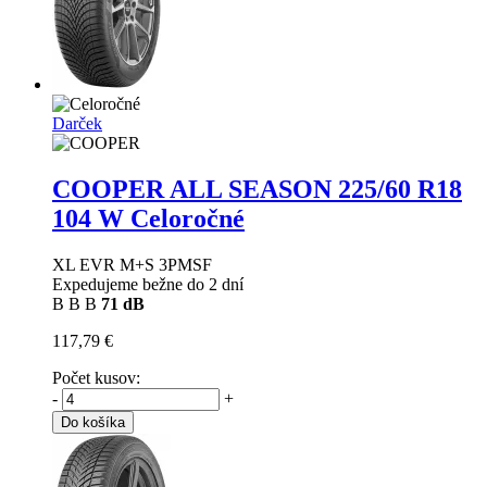
Darček
COOPER ALL SEASON
225/60 R18
104 W Celoročné
XL EVR M+S 3PMSF
Expedujeme bežne do 2 dní
B
B
B
71 dB
117,79 €
Počet kusov:
-
+
Do košíka