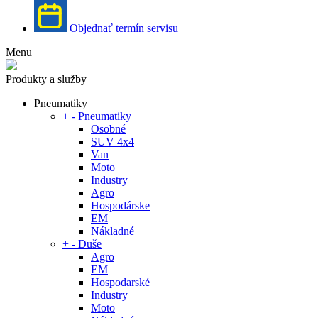
Objednať termín servisu
Menu
Produkty a služby
Pneumatiky
+
-
Pneumatiky
Osobné
SUV 4x4
Van
Moto
Industry
Agro
Hospodárske
EM
Nákladné
+
-
Duše
Agro
EM
Hospodarské
Industry
Moto