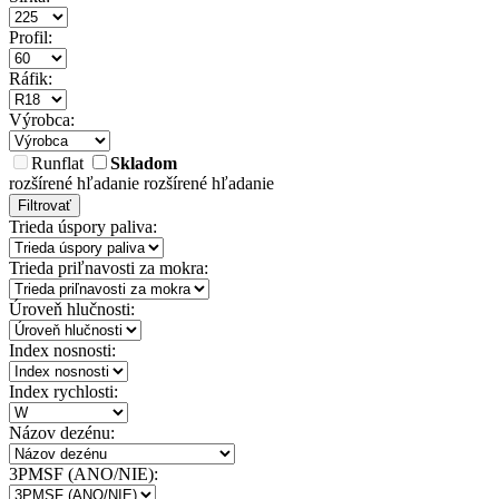
Profil:
Ráfik:
Výrobca:
Runflat
Skladom
rozšírené hľadanie
rozšírené hľadanie
Filtrovať
Trieda úspory paliva:
Trieda priľnavosti za mokra:
Úroveň hlučnosti:
Index nosnosti:
Index rychlosti:
Názov dezénu:
3PMSF (ANO/NIE):