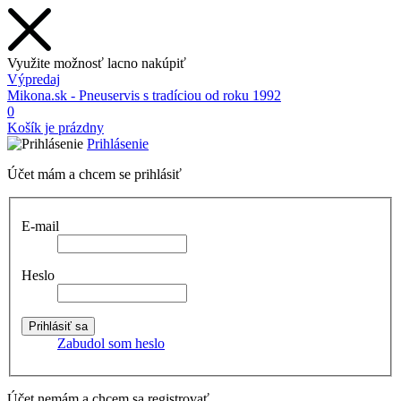
Využite možnosť lacno nakúpiť
Výpredaj
Mikona.sk - Pneuservis s tradíciou od roku 1992
0
Košík je prázdny
Prihlásenie
Účet mám a chcem se prihlásiť
E-mail
Heslo
Zabudol som heslo
Účet nemám a chcem sa registrovať