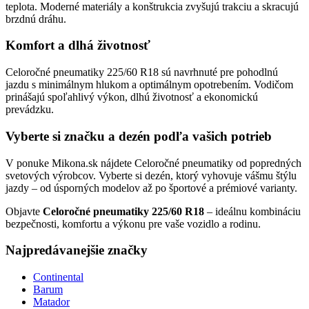
teplota. Moderné materiály a konštrukcia zvyšujú trakciu a skracujú
brzdnú dráhu.
Komfort a dlhá životnosť
Celoročné pneumatiky 225/60 R18 sú navrhnuté pre pohodlnú
jazdu s minimálnym hlukom a optimálnym opotrebením. Vodičom
prinášajú spoľahlivý výkon, dlhú životnosť a ekonomickú
prevádzku.
Vyberte si značku a dezén podľa vašich potrieb
V ponuke Mikona.sk nájdete Celoročné pneumatiky od popredných
svetových výrobcov. Vyberte si dezén, ktorý vyhovuje vášmu štýlu
jazdy – od úsporných modelov až po športové a prémiové varianty.
Objavte
Celoročné pneumatiky 225/60 R18
– ideálnu kombináciu
bezpečnosti, komfortu a výkonu pre vaše vozidlo a rodinu.
Najpredávanejšie značky
Continental
Barum
Matador