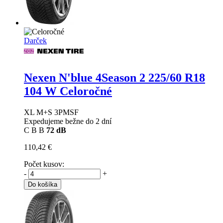
Darček
Nexen N'blue 4Season 2
225/60 R18
104 W Celoročné
XL M+S 3PMSF
Expedujeme bežne do 2 dní
C
B
B
72 dB
110,42 €
Počet kusov:
-
+
Do košíka