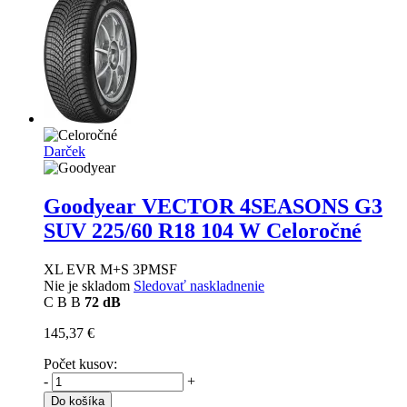
Darček
Goodyear VECTOR 4SEASONS G3
SUV
225/60 R18 104 W Celoročné
XL EVR M+S 3PMSF
Nie je skladom
Sledovať naskladnenie
C
B
B
72 dB
145,37 €
Počet kusov:
-
+
Do košíka