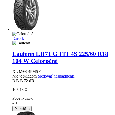
Darček
Laufenn LH71 G FIT 4S
225/60 R18
104 W Celoročné
XL M+S 3PMSF
Nie je skladom
Sledovať naskladnenie
B
B
B
72 dB
107,13 €
Počet kusov:
-
+
Do košíka