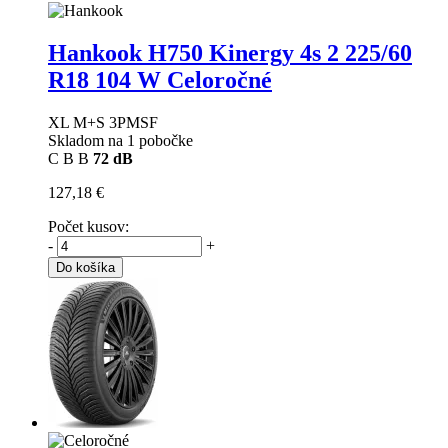
Hankook H750 Kinergy 4s 2
225/60
R18 104 W Celoročné
XL M+S 3PMSF
Skladom na 1 pobočke
C
B
B
72 dB
127,18 €
Počet kusov:
-
+
Do košíka