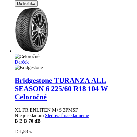
Do košíka
Darček
Bridgestone TURANZA ALL
SEASON 6
225/60 R18 104 W
Celoročné
XL FR ENLITEN M+S 3PMSF
Nie je skladom
Sledovať naskladnenie
B
B
B
70 dB
151,83 €