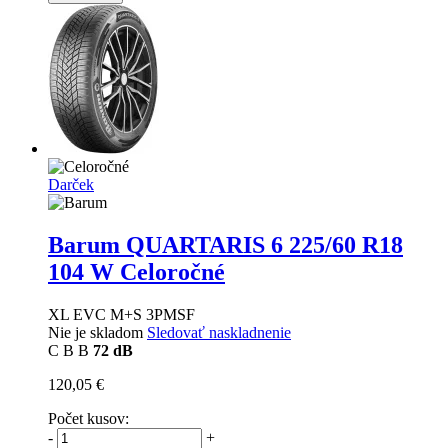
Darček
Barum QUARTARIS 6
225/60 R18
104 W Celoročné
XL EVC M+S 3PMSF
Nie je skladom
Sledovať naskladnenie
C
B
B
72 dB
120,05 €
Počet kusov:
-
+