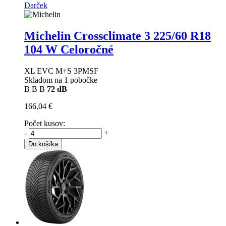
Darček
Michelin Crossclimate 3
225/60 R18
104 W Celoročné
XL EVC M+S 3PMSF
Skladom na 1 pobočke
B
B
B
72 dB
166,04 €
Počet kusov:
-
+
Do košíka