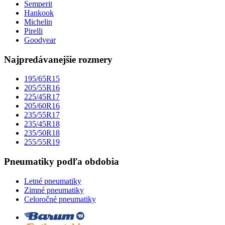
Semperit
Hankook
Michelin
Pirelli
Goodyear
Najpredávanejšie rozmery
195/65R15
205/55R16
225/45R17
205/60R16
235/55R17
235/45R18
235/50R18
255/55R19
Pneumatiky podľa obdobia
Letné pneumatiky
Zimné pneumatiky
Celoročné pneumatiky