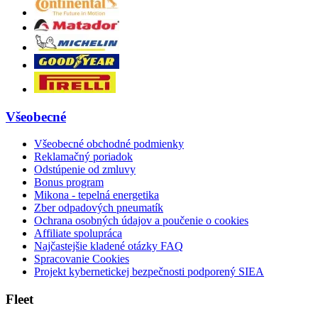
Všeobecné
Všeobecné obchodné podmienky
Reklamačný poriadok
Odstúpenie od zmluvy
Bonus program
Mikona - tepelná energetika
Zber odpadových pneumatík
Ochrana osobných údajov a poučenie o cookies
Affiliate spolupráca
Najčastejšie kladené otázky FAQ
Spracovanie Cookies
Projekt kybernetickej bezpečnosti podporený SIEA
Fleet