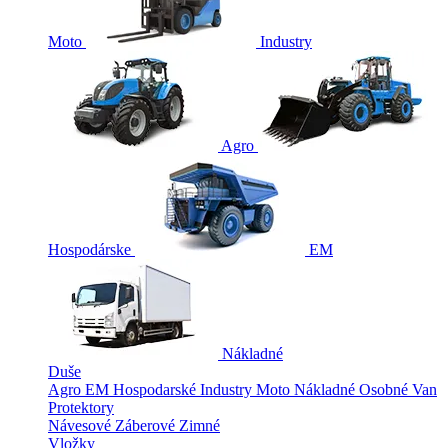
Moto
Industry
Agro
Hospodárske
EM
Nákladné
Duše
Agro
EM
Hospodarské
Industry
Moto
Nákladné
Osobné
Van
Protektory
Návesové
Záberové
Zimné
Vložky