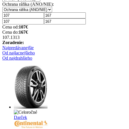
Ochrana ráfika (ANO/NIE):
Cena od:
107
€
Cena do:
167
€
107.13
13
Zoradenie:
Najpredávanejšie
Od najlacnejšieho
Od najdrahšieho
Darček