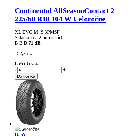
Continental AllSeasonContact 2
225/60 R18 104 W Celoročné
XL EVC M+S 3PMSF
Skladom na 2 pobočkách
B
B
B
71 dB
152,35 €
Počet kusov:
-
+
Do košíka
Darček