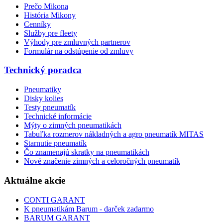
Prečo Mikona
História Mikony
Cenníky
Služby pre fleety
Výhody pre zmluvných partnerov
Formulár na odstúpenie od zmluvy
Technický poradca
Pneumatiky
Disky kolies
Testy pneumatík
Technické informácie
Mýty o zimných pneumatikách
Tabuľka rozmerov nákladných a agro pneumatík MITAS
Starnutie pneumatík
Čo znamenajú skratky na pneumatikách
Nové značenie zimných a celoročných pneumatík
Aktuálne akcie
CONTI GARANT
K pneumatikám Barum - darček zadarmo
BARUM GARANT