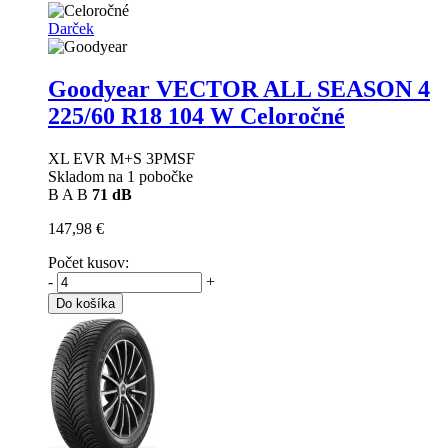
Darček
Goodyear VECTOR ALL SEASON 4
225/60 R18 104 W Celoročné
XL EVR M+S 3PMSF
Skladom na 1 pobočke
B
A
B
71 dB
147,98 €
Počet kusov:
-
+
Do košíka