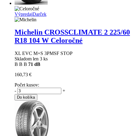
Výpredaj
Darček
Michelin CROSSCLIMATE 2
225/60
R18 104 W Celoročné
XL EVC M+S 3PMSF STOP
Skladom len 3 ks
B
B
B
71 dB
160,73 €
Počet kusov:
-
+
Do košíka