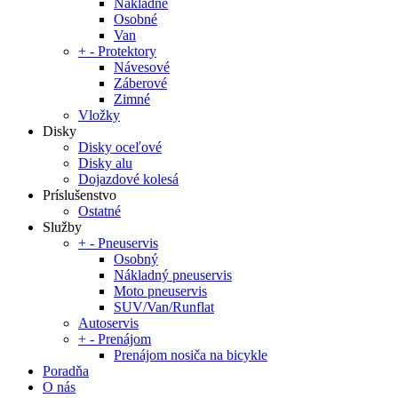
Nákladné
Osobné
Van
+
-
Protektory
Návesové
Záberové
Zimné
Vložky
Disky
Disky oceľové
Disky alu
Dojazdové kolesá
Príslušenstvo
Ostatné
Služby
+
-
Pneuservis
Osobný
Nákladný pneuservis
Moto pneuservis
SUV/Van/Runflat
Autoservis
+
-
Prenájom
Prenájom nosiča na bicykle
Poradňa
O nás