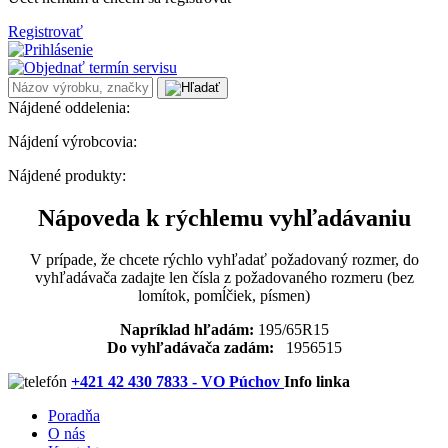
Registrovať
Nájdené oddelenia:
Nájdení výrobcovia:
Nájdené produkty:
Nápoveda k rýchlemu vyhľadávaniu
V prípade, že chcete rýchlo vyhľadať požadovaný rozmer, do
vyhľadávača zadajte len čísla z požadovaného rozmeru (bez
lomítok, pomĺčiek, písmen)
Napríklad hľadám:
195/65R15
Do vyhľadávača zadám:
1956515
+421 42 430 7833 - VO Púchov
Info linka
Poradňa
O nás