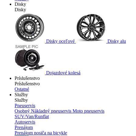
Disky
Disky
Disky oceľové
Disky alu
Dojazdové kolesá
Príslušenstvo
Príslušenstvo
Ostatné
Služby
Služby
Pneuservis
Osobný
Nákladný pneuservis
Moto pneuservis
SUV/Van/Runflat
Autoservis
Prenájom
Prenájom nosiča na bicykle