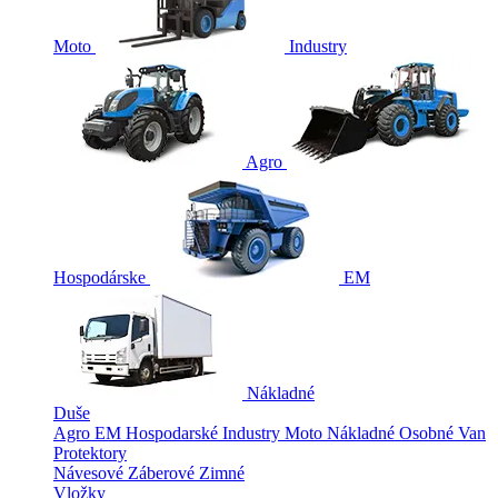
Moto
Industry
Agro
Hospodárske
EM
Nákladné
Duše
Agro
EM
Hospodarské
Industry
Moto
Nákladné
Osobné
Van
Protektory
Návesové
Záberové
Zimné
Vložky