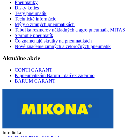
Pneumatiky
Disky kolies
Testy pneumatík
Technické informácie
Mýty o zimných pneumatikách
Tabuľka rozmerov nákladných a agro pneumatík MITAS
Starnutie pneumatík
Čo znamenajú skratky na pneumatikách
Nové značenie zimných a celoročných pneumatík
Aktuálne akcie
CONTI GARANT
K pneumatikám Barum - darček zadarmo
BARUM GARANT
Info linka