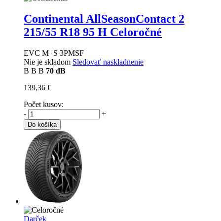
Continental AllSeasonContact 2
215/55 R18 95 H Celoročné
EVC M+S 3PMSF
Nie je skladom
Sledovať naskladnenie
B
B
B
70 dB
139,36 €
Počet kusov:
-
+
Do košíka
Darček