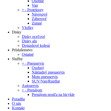
Osobné
Van
+
-
Protektory
Návesové
Záberové
Zimné
Vložky
Disky
Disky oceľové
Disky alu
Dojazdové kolesá
Príslušenstvo
Ostatné
Služby
+
-
Pneuservis
Osobný
Nákladný pneuservis
Moto pneuservis
SUV/Van/Runflat
Autoservis
+
-
Prenájom
Prenájom nosiča na bicykle
Poradňa
O nás
Kontakt