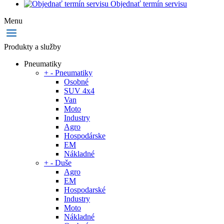
Objednať termín servisu
Menu
Produkty a služby
Pneumatiky
+
-
Pneumatiky
Osobné
SUV 4x4
Van
Moto
Industry
Agro
Hospodárske
EM
Nákladné
+
-
Duše
Agro
EM
Hospodarské
Industry
Moto
Nákladné