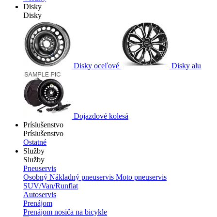
Disky
Disky
Disky oceľové
Disky alu
Dojazdové kolesá
Príslušenstvo
Príslušenstvo
Ostatné
Služby
Služby
Pneuservis
Osobný
Nákladný pneuservis
Moto pneuservis
SUV/Van/Runflat
Autoservis
Prenájom
Prenájom nosiča na bicykle