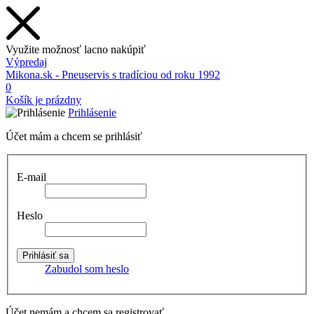
Využite možnosť lacno nakúpiť
Výpredaj
Mikona.sk - Pneuservis s tradíciou od roku 1992
0
Košík je prázdny
Prihlásenie
Účet mám a chcem se prihlásiť
E-mail
Heslo
Zabudol som heslo
Účet nemám a chcem sa registrovať