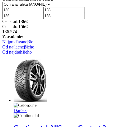
Cena od:
136
€
Cena do:
156
€
136.57
4
Zoradenie:
Najpredávanejšie
Od najlacnejšieho
Od najdrahšieho
Darček