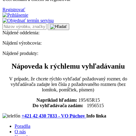
Registrovať
Nájdené oddelenia:
Nájdení výrobcovia:
Nájdené produkty:
Nápoveda k rýchlemu vyhľadávaniu
V prípade, že chcete rýchlo vyhľadať požadovaný rozmer, do
vyhľadávača zadajte len čísla z požadovaného rozmeru (bez
lomítok, pomĺčiek, písmen)
Napríklad hľadám:
195/65R15
Do vyhľadávača zadám:
1956515
+421 42 430 7833 - VO Púchov
Info linka
Poradňa
O nás