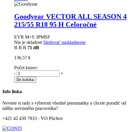
Goodyear VECTOR ALL SEASON 4
215/55 R18 95 H Celoročné
EVR M+S 3PMSF
Nie je skladom
Sledovať naskladnenie
B
B
B
71 dB
136,57 €
Počet kusov:
-
+
Do košíka
Info linka
Neviete si rady s výberom vhodné pneumatiky a chcete poradiť od
nášho servisného pracovníka?
+421 42 430 7833 - VO Púchov