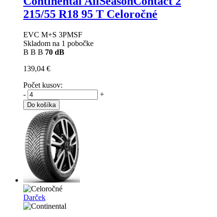
Continental AllSeasonContact 2
215/55 R18 95 T Celoročné
EVC M+S 3PMSF
Skladom na 1 pobočke
B
B
B
70 dB
139,04 €
Počet kusov:
-
+
Do košíka
Darček