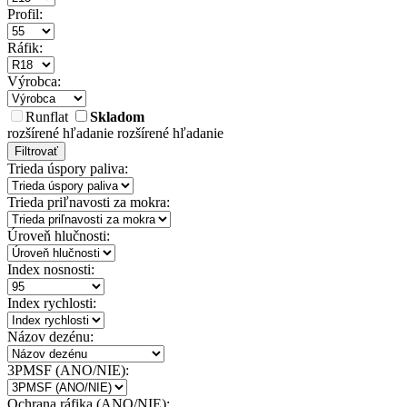
Profil:
Ráfik:
Výrobca:
Runflat
Skladom
rozšírené hľadanie
rozšírené hľadanie
Filtrovať
Trieda úspory paliva:
Trieda priľnavosti za mokra:
Úroveň hlučnosti:
Index nosnosti:
Index rychlosti:
Názov dezénu:
3PMSF (ANO/NIE):
Ochrana ráfika (ANO/NIE):