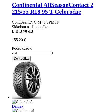
Continental AllSeasonContact 2
215/55 R18 95 T Celoročné
ContiSeal EVC M+S 3PMSF
Skladom na 1 pobočke
B
B
B
70 dB
155,20 €
Počet kusov:
-
+
Do košíka
Darček