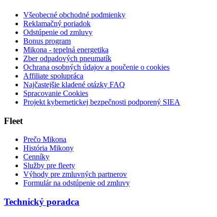
Všeobecné obchodné podmienky
Reklamačný poriadok
Odstúpenie od zmluvy
Bonus program
Mikona - tepelná energetika
Zber odpadových pneumatík
Ochrana osobných údajov a poučenie o cookies
Affiliate spolupráca
Najčastejšie kladené otázky FAQ
Spracovanie Cookies
Projekt kybernetickej bezpečnosti podporený SIEA
Fleet
Prečo Mikona
História Mikony
Cenníky
Služby pre fleety
Výhody pre zmluvných partnerov
Formulár na odstúpenie od zmluvy
Technický poradca