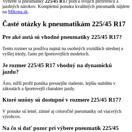
Vyberte si pneumatiky
225/45 R17
podľa svojich preferencií a
jazdných nárokov. Kompletnú ponuku kvalitných pneumatík nájdete
na
Mikona.sk
.
Časté otázky k pneumatikám 225/45 R17
Pre aké autá sú vhodné pneumatiky 225/45 R17?
Tento rozmer sa používa najmä na osobných vozidlách strednej a
vyššej triedy, často pri športovejších modeloch.
Je rozmer 225/45 R17 vhodný na dynamickú
jazdu?
Áno, nižší profil ponúka presnejšie riadenie, lepšiu stabilitu v
zákrutách a športovejší charakter jazdy.
Ktoré sezóny sú dostupné v rozmere 225/45 R17?
V ponuke sú letné, zimné aj celoročné pneumatiky od viacerých
výrobcov.
Na čo si dať pozor pri výbere pneumatík 225/45