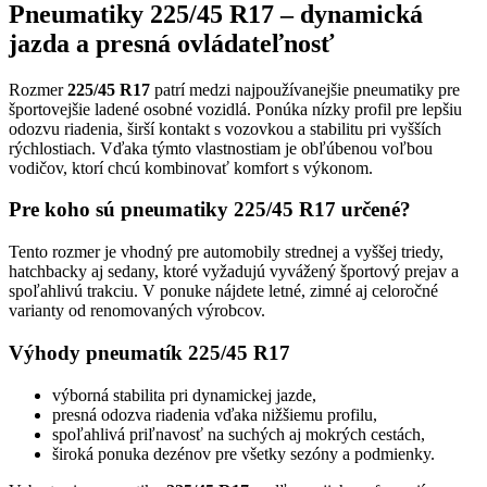
Pneumatiky 225/45 R17 – dynamická
jazda a presná ovládateľnosť
Rozmer
225/45 R17
patrí medzi najpoužívanejšie pneumatiky pre
športovejšie ladené osobné vozidlá. Ponúka nízky profil pre lepšiu
odozvu riadenia, širší kontakt s vozovkou a stabilitu pri vyšších
rýchlostiach. Vďaka týmto vlastnostiam je obľúbenou voľbou
vodičov, ktorí chcú kombinovať komfort s výkonom.
Pre koho sú pneumatiky 225/45 R17 určené?
Tento rozmer je vhodný pre automobily strednej a vyššej triedy,
hatchbacky aj sedany, ktoré vyžadujú vyvážený športový prejav a
spoľahlivú trakciu. V ponuke nájdete letné, zimné aj celoročné
varianty od renomovaných výrobcov.
Výhody pneumatík 225/45 R17
výborná stabilita pri dynamickej jazde,
presná odozva riadenia vďaka nižšiemu profilu,
spoľahlivá priľnavosť na suchých aj mokrých cestách,
široká ponuka dezénov pre všetky sezóny a podmienky.