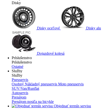
Disky
Disky oceľové
Disky alu
Dojazdové kolesá
Príslušenstvo
Príslušenstvo
Ostatné
Služby
Služby
Pneuservis
Osobný
Nákladný pneuservis
Moto pneuservis
SUV/Van/Runflat
Autoservis
Prenájom
Prenájom nosiča na bicykle
Objednať termín servisu