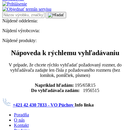
Nájdené oddelenia:
Nájdení výrobcovia:
Nájdené produkty:
Nápoveda k rýchlemu vyhľadávaniu
V prípade, že chcete rýchlo vyhľadať požadovaný rozmer, do
vyhľadávača zadajte len čísla z požadovaného rozmeru (bez
lomítok, pomĺčiek, písmen)
Napríklad hľadám:
195/65R15
Do vyhľadávača zadám:
1956515
+421 42 430 7833 - VO Púchov
Info linka
Poradňa
O nás
Kontakt