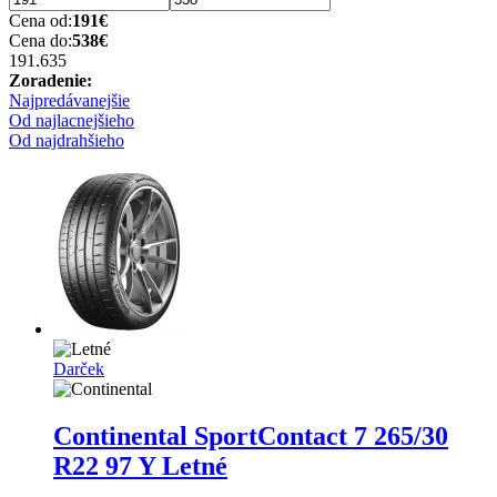
Cena od:
191
€
Cena do:
538
€
191.63
5
Zoradenie:
Najpredávanejšie
Od najlacnejšieho
Od najdrahšieho
Darček
Continental SportContact 7
265/30
R22 97 Y Letné