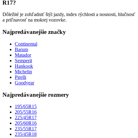
R17?
Dôležité je zohľadniť štýl jazdy, index rýchlosti a nosnosti, hlučnosť
a priľnavosť na mokrej vozovke.
Najpredávanejšie značky
Continental
Barum
Matador
Semperit
Hankook
Michelin
Pirelli
Goodyear
Najpredávanejšie rozmery
195/65R15
205/55R16
225/45R17
205/60R16
235/55R17
235/45R18