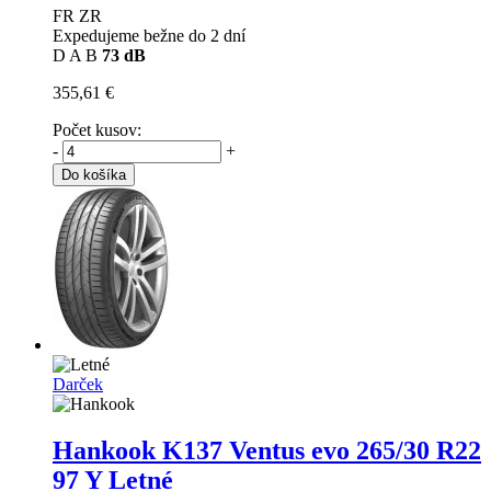
FR ZR
Expedujeme bežne do 2 dní
D
A
B
73 dB
355,61 €
Počet kusov:
-
+
Do košíka
Darček
Hankook K137 Ventus evo
265/30 R22
97 Y Letné