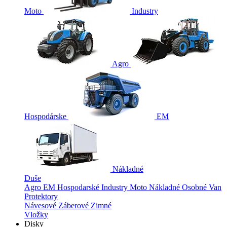
Moto
Industry
Agro
Hospodárske
EM
Nákladné
Duše
Agro
EM
Hospodarské
Industry
Moto
Nákladné
Osobné
Van
Protektory
Návesové
Záberové
Zimné
Vložky
Disky