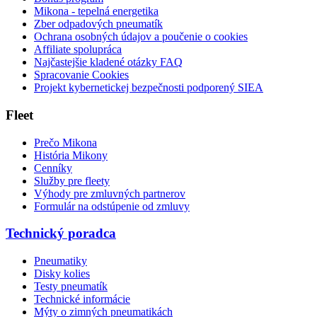
Mikona - tepelná energetika
Zber odpadových pneumatík
Ochrana osobných údajov a poučenie o cookies
Affiliate spolupráca
Najčastejšie kladené otázky FAQ
Spracovanie Cookies
Projekt kybernetickej bezpečnosti podporený SIEA
Fleet
Prečo Mikona
História Mikony
Cenníky
Služby pre fleety
Výhody pre zmluvných partnerov
Formulár na odstúpenie od zmluvy
Technický poradca
Pneumatiky
Disky kolies
Testy pneumatík
Technické informácie
Mýty o zimných pneumatikách