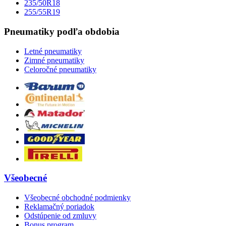
235/50R18
255/55R19
Pneumatiky podľa obdobia
Letné pneumatiky
Zimné pneumatiky
Celoročné pneumatiky
Všeobecné
Všeobecné obchodné podmienky
Reklamačný poriadok
Odstúpenie od zmluvy
Bonus program