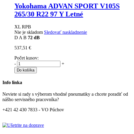
Yokohama ADVAN SPORT V105S
265/30 R22 97 Y Letné
XL RPB
Nie je skladom
Sledovať naskladnenie
D
A
B
72 dB
537,51 €
Počet kusov:
-
+
Do košíka
Info linka
Neviete si rady s výberom vhodné pneumatiky a chcete poradiť od
nášho servisného pracovníka?
+421 42 430 7833 - VO Púchov