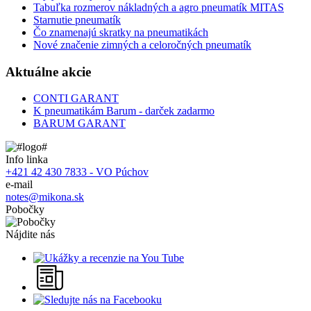
Tabuľka rozmerov nákladných a agro pneumatík MITAS
Starnutie pneumatík
Čo znamenajú skratky na pneumatikách
Nové značenie zimných a celoročných pneumatík
Aktuálne akcie
CONTI GARANT
K pneumatikám Barum - darček zadarmo
BARUM GARANT
Info linka
+421 42 430 7833 - VO Púchov
e-mail
notes@mikona.sk
Pobočky
Nájdite nás