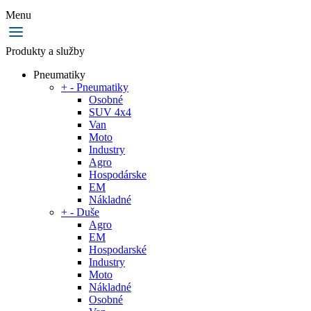
Menu
Produkty a služby
Pneumatiky
+
-
Pneumatiky
Osobné
SUV 4x4
Van
Moto
Industry
Agro
Hospodárske
EM
Nákladné
+
-
Duše
Agro
EM
Hospodarské
Industry
Moto
Nákladné
Osobné