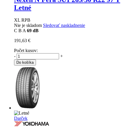
Letné
XL RPB
Nie je skladom
Sledovať naskladnenie
C
B
A
69 dB
191,63 €
Počet kusov:
-
+
Do košíka
Darček