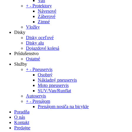
Van
+
-
Protektory
Návesové
Záberové
Zimné
Vložky
Disky
Disky oceľové
Disky alu
Dojazdové kolesá
Príslušenstvo
Ostatné
Služby
+
-
Pneuservis
Osobný
Nákladný pneuservis
Moto pneuservis
SUV/Van/Runflat
Autoservis
+
-
Prenájom
Prenájom nosiča na bicykle
Poradňa
O nás
Kontakt
Predajne