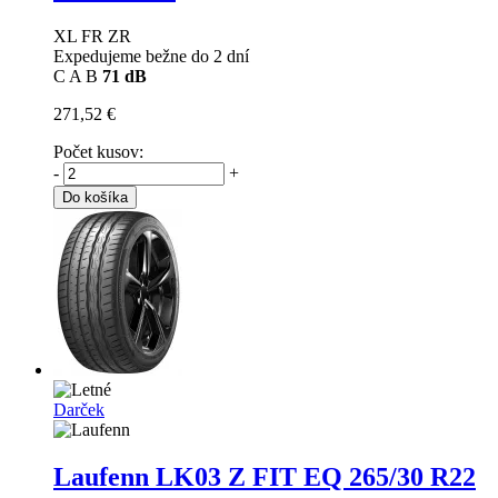
XL FR ZR
Expedujeme bežne do 2 dní
C
A
B
71 dB
271,52 €
Počet kusov:
-
+
Do košíka
Darček
Laufenn LK03 Z FIT EQ
265/30 R22