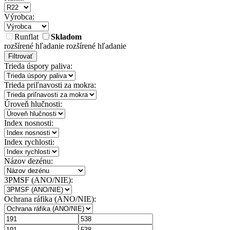
Výrobca:
Runflat
Skladom
rozšírené hľadanie
rozšírené hľadanie
Filtrovať
Trieda úspory paliva:
Trieda priľnavosti za mokra:
Úroveň hlučnosti:
Index nosnosti:
Index rychlosti:
Názov dezénu:
3PMSF (ANO/NIE):
Ochrana ráfika (ANO/NIE):