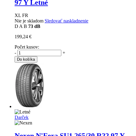
97 Y Letné
XL FR
Nie je skladom
Sledovať naskladnenie
D
A
B
73 dB
199,24 €
Počet kusov:
-
+
Do košíka
Darček
Nexen N'Fera SU1
265/30 R22 97 Y