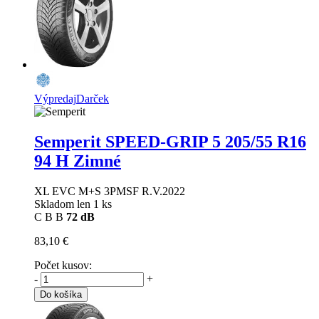
Výpredaj
Darček
Semperit SPEED-GRIP 5
205/55 R16
94 H Zimné
XL EVC M+S 3PMSF R.V.2022
Skladom len 1 ks
C
B
B
72 dB
83,10 €
Počet kusov:
-
+
Do košíka