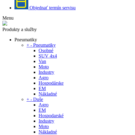
Objednať termín servisu
Menu
Produkty a služby
Pneumatiky
+
-
Pneumatiky
Osobné
SUV 4x4
Van
Moto
Industry
Agro
Hospodárske
EM
Nákladné
+
-
Duše
Agro
EM
Hospodarské
Industry
Moto
Nákladné