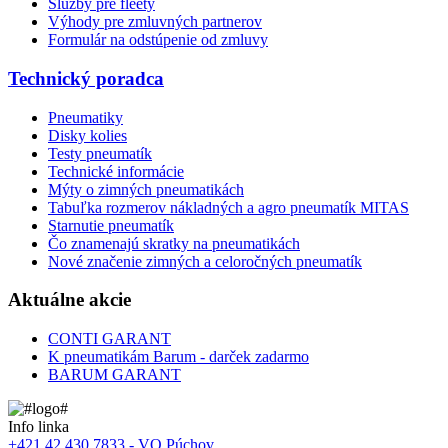
Služby pre fleety
Výhody pre zmluvných partnerov
Formulár na odstúpenie od zmluvy
Technický poradca
Pneumatiky
Disky kolies
Testy pneumatík
Technické informácie
Mýty o zimných pneumatikách
Tabuľka rozmerov nákladných a agro pneumatík MITAS
Starnutie pneumatík
Čo znamenajú skratky na pneumatikách
Nové značenie zimných a celoročných pneumatík
Aktuálne akcie
CONTI GARANT
K pneumatikám Barum - darček zadarmo
BARUM GARANT
Info linka
+421 42 430 7833 - VO Púchov