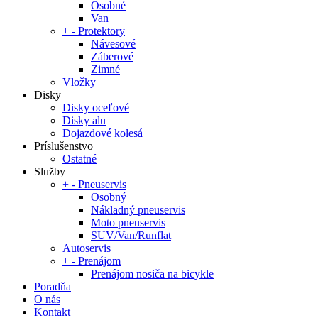
Osobné
Van
+
-
Protektory
Návesové
Záberové
Zimné
Vložky
Disky
Disky oceľové
Disky alu
Dojazdové kolesá
Príslušenstvo
Ostatné
Služby
+
-
Pneuservis
Osobný
Nákladný pneuservis
Moto pneuservis
SUV/Van/Runflat
Autoservis
+
-
Prenájom
Prenájom nosiča na bicykle
Poradňa
O nás
Kontakt