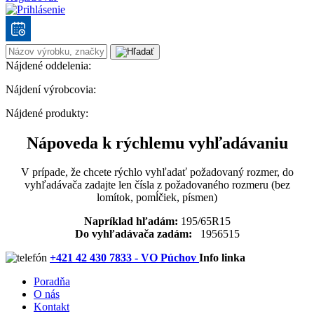
Nájdené oddelenia:
Nájdení výrobcovia:
Nájdené produkty:
Nápoveda k rýchlemu vyhľadávaniu
V prípade, že chcete rýchlo vyhľadať požadovaný rozmer, do
vyhľadávača zadajte len čísla z požadovaného rozmeru (bez
lomítok, pomĺčiek, písmen)
Napríklad hľadám:
195/65R15
Do vyhľadávača zadám:
1956515
+421 42 430 7833 - VO Púchov
Info linka
Poradňa
O nás
Kontakt