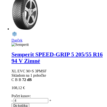
Darček
Semperit SPEED-GRIP 5
205/55 R16
94 V Zimné
XL EVC M+S 3PMSF
Skladom na 1 pobočke
C
B
B
72 dB
108,12 €
Počet kusov:
-
+
Do košíka