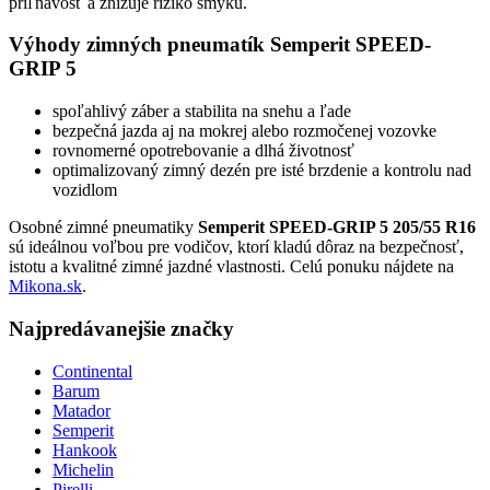
priľnavosť a znižuje riziko šmyku.
Výhody zimných pneumatík Semperit SPEED-
GRIP 5
spoľahlivý záber a stabilita na snehu a ľade
bezpečná jazda aj na mokrej alebo rozmočenej vozovke
rovnomerné opotrebovanie a dlhá životnosť
optimalizovaný zimný dezén pre isté brzdenie a kontrolu nad
vozidlom
Osobné zimné pneumatiky
Semperit SPEED-GRIP 5 205/55 R16
sú ideálnou voľbou pre vodičov, ktorí kladú dôraz na bezpečnosť,
istotu a kvalitné zimné jazdné vlastnosti. Celú ponuku nájdete na
Mikona.sk
.
Najpredávanejšie značky
Continental
Barum
Matador
Semperit
Hankook
Michelin
Pirelli