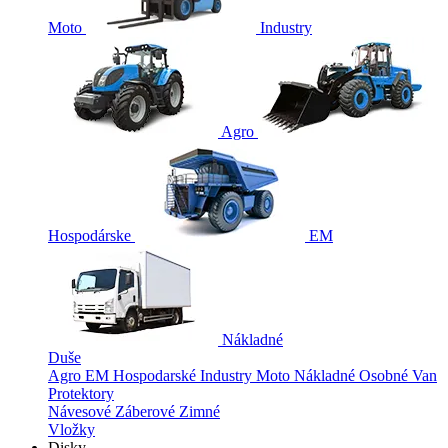
Moto
Industry
Agro
Hospodárske
EM
Nákladné
Duše
Agro
EM
Hospodarské
Industry
Moto
Nákladné
Osobné
Van
Protektory
Návesové
Záberové
Zimné
Vložky
Disky