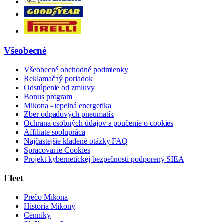
Všeobecné
Všeobecné obchodné podmienky
Reklamačný poriadok
Odstúpenie od zmluvy
Bonus program
Mikona - tepelná energetika
Zber odpadových pneumatík
Ochrana osobných údajov a poučenie o cookies
Affiliate spolupráca
Najčastejšie kladené otázky FAQ
Spracovanie Cookies
Projekt kybernetickej bezpečnosti podporený SIEA
Fleet
Prečo Mikona
História Mikony
Cenníky