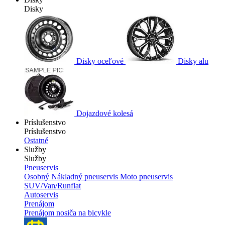
Disky
Disky oceľové
Disky alu
Dojazdové kolesá
Príslušenstvo
Príslušenstvo
Ostatné
Služby
Služby
Pneuservis
Osobný
Nákladný pneuservis
Moto pneuservis
SUV/Van/Runflat
Autoservis
Prenájom
Prenájom nosiča na bicykle