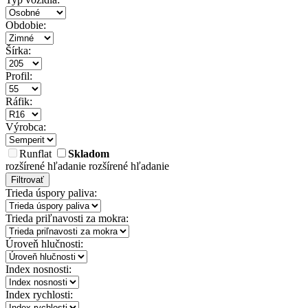
Obdobie:
Šírka:
Profil:
Ráfik:
Výrobca:
Runflat
Skladom
rozšírené hľadanie
rozšírené hľadanie
Filtrovať
Trieda úspory paliva:
Trieda priľnavosti za mokra:
Úroveň hlučnosti:
Index nosnosti:
Index rychlosti: