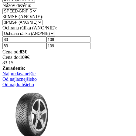
Názov dezénu:
3PMSF (ANO/NIE):
Ochrana ráfika (ANO/NIE):
Cena od:
83
€
Cena do:
109
€
83.1
5
Zoradenie:
Najpredávanejšie
Od najlacnejšieho
Od najdrahšieho