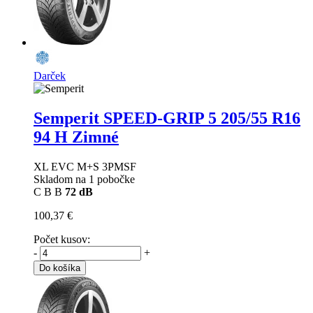
Darček
Semperit SPEED-GRIP 5
205/55 R16
94 H Zimné
XL EVC M+S 3PMSF
Skladom na 1 pobočke
C
B
B
72 dB
100,37 €
Počet kusov:
-
+
Do košíka