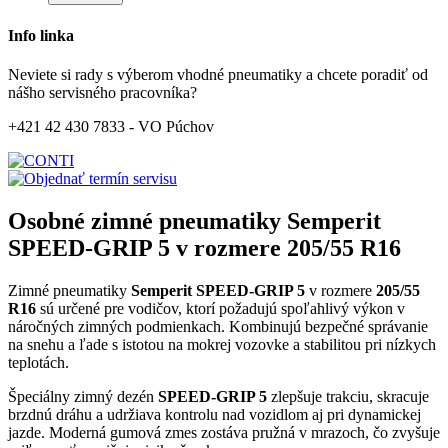
Info linka
Neviete si rady s výberom vhodné pneumatiky a chcete poradiť od
nášho servisného pracovníka?
+421 42 430 7833 - VO Púchov
Osobné zimné pneumatiky Semperit
SPEED-GRIP 5 v rozmere 205/55 R16
Zimné pneumatiky
Semperit SPEED-GRIP 5
v rozmere
205/55
R16
sú určené pre vodičov, ktorí požadujú spoľahlivý výkon v
náročných zimných podmienkach. Kombinujú bezpečné správanie
na snehu a ľade s istotou na mokrej vozovke a stabilitou pri nízkych
teplotách.
Špeciálny zimný dezén
SPEED-GRIP 5
zlepšuje trakciu, skracuje
brzdnú dráhu a udržiava kontrolu nad vozidlom aj pri dynamickej
jazde. Moderná gumová zmes zostáva pružná v mrazoch, čo zvyšuje