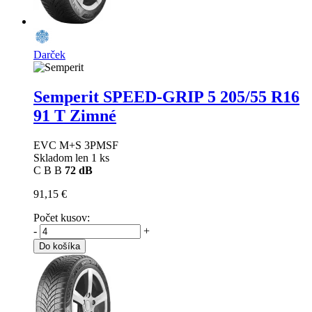
Darček
Semperit SPEED-GRIP 5
205/55 R16
91 T Zimné
EVC M+S 3PMSF
Skladom len 1 ks
C
B
B
72 dB
91,15 €
Počet kusov:
-
+
Do košíka