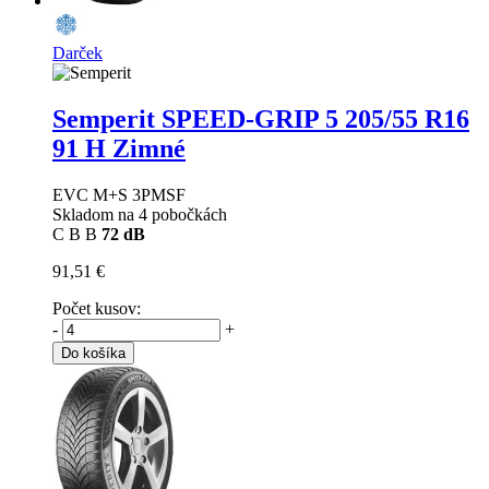
Darček
Semperit SPEED-GRIP 5
205/55 R16
91 H Zimné
EVC M+S 3PMSF
Skladom na 4 pobočkách
C
B
B
72 dB
91,51 €
Počet kusov:
-
+
Do košíka