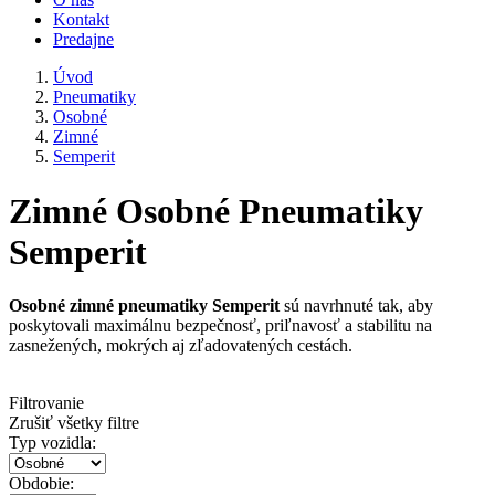
Kontakt
Predajne
Úvod
Pneumatiky
Osobné
Zimné
Semperit
Zimné Osobné Pneumatiky
Semperit
Osobné zimné pneumatiky Semperit
sú navrhnuté tak, aby
poskytovali maximálnu bezpečnosť, priľnavosť a stabilitu na
zasnežených, mokrých aj zľadovatených cestách.
Filtrovanie
Zrušiť všetky filtre
Typ vozidla:
Obdobie: