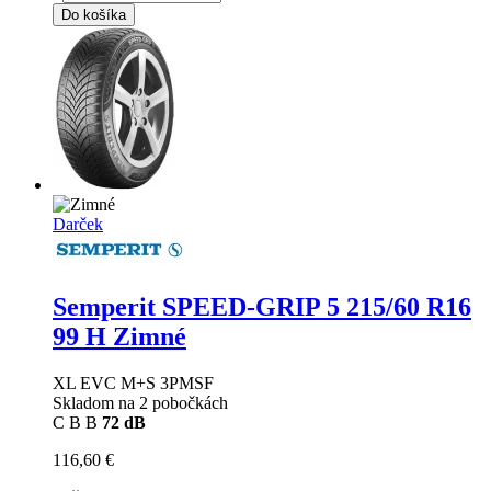
Do košíka
Darček
Semperit SPEED-GRIP 5
215/60 R16
99 H Zimné
XL EVC M+S 3PMSF
Skladom na 2 pobočkách
C
B
B
72 dB
116,60 €