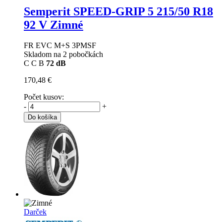
Semperit SPEED-GRIP 5
215/50 R18
92 V Zimné
FR EVC M+S 3PMSF
Skladom na 2 pobočkách
C
C
B
72 dB
170,48 €
Počet kusov:
-
+
Do košíka
Darček