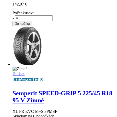
142,07 €
Počet kusov:
-
+
Do košíka
Darček
Semperit SPEED-GRIP 5
225/45 R18
95 V Zimné
XL FR EVC M+S 3PMSF
Skladom na 6 pobočkách