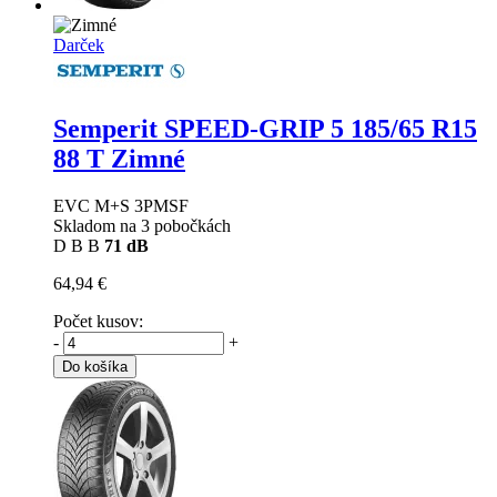
Darček
Semperit SPEED-GRIP 5
185/65 R15
88 T Zimné
EVC M+S 3PMSF
Skladom na 3 pobočkách
D
B
B
71 dB
64,94 €
Počet kusov:
-
+
Do košíka