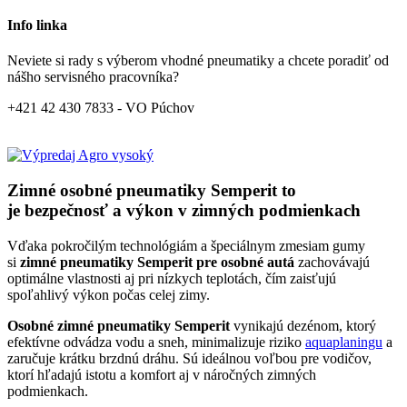
Info linka
Neviete si rady s výberom vhodné pneumatiky a chcete poradiť od
nášho servisného pracovníka?
+421 42 430 7833 - VO Púchov
Zimné osobné pneumatiky Semperit to
je bezpečnosť a výkon v zimných podmienkach
Vďaka pokročilým technológiám a špeciálnym zmesiam gumy
si
zimné pneumatiky Semperit pre osobné autá
zachovávajú
optimálne vlastnosti aj pri nízkych teplotách, čím zaisťujú
spoľahlivý výkon počas celej zimy.
Osobné zimné pneumatiky Semperit
vynikajú dezénom, ktorý
efektívne odvádza vodu a sneh, minimalizuje riziko
aquaplaningu
a
zaručuje krátku brzdnú dráhu. Sú ideálnou voľbou pre vodičov,
ktorí hľadajú istotu a komfort aj v náročných zimných
podmienkach.