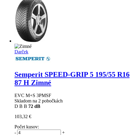
Darček
Semperit SPEED-GRIP 5
195/55 R16
87 H Zimné
EVC M+S 3PMSF
Skladom na 2 pobočkách
D
B
B
72 dB
103,32 €
Počet kusov:
-
+