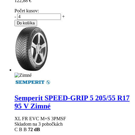
122,88 €
Počet kusov:
-
+
Do košíka
Semperit SPEED-GRIP 5
205/55 R17
95 V Zimné
XL FR EVC M+S 3PMSF
Skladom na 3 pobočkách
C
B
B
72 dB