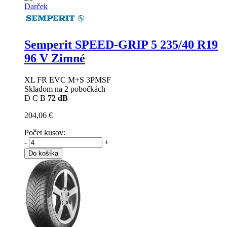
Darček
Semperit SPEED-GRIP 5
235/40 R19
96 V Zimné
XL FR EVC M+S 3PMSF
Skladom na 2 pobočkách
D
C
B
72 dB
204,06 €
Počet kusov:
-
+
Do košíka