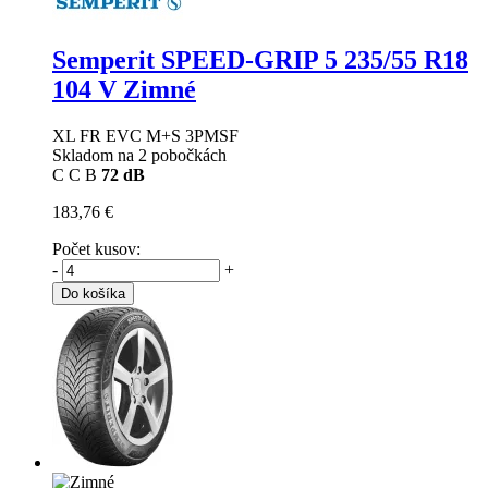
Semperit SPEED-GRIP 5
235/55 R18
104 V Zimné
XL FR EVC M+S 3PMSF
Skladom na 2 pobočkách
C
C
B
72 dB
183,76 €
Počet kusov:
-
+
Do košíka