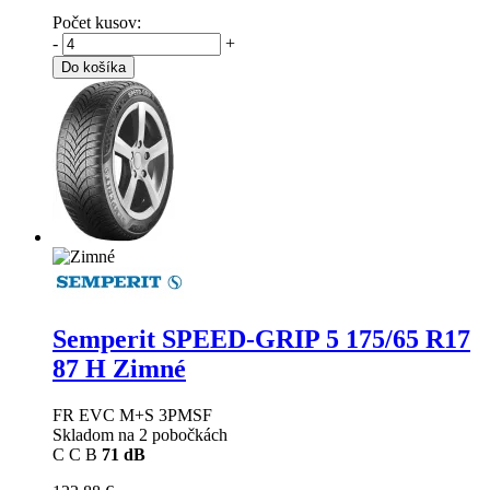
Počet kusov:
-
+
Do košíka
Semperit SPEED-GRIP 5
175/65 R17
87 H Zimné
FR EVC M+S 3PMSF
Skladom na 2 pobočkách
C
C
B
71 dB