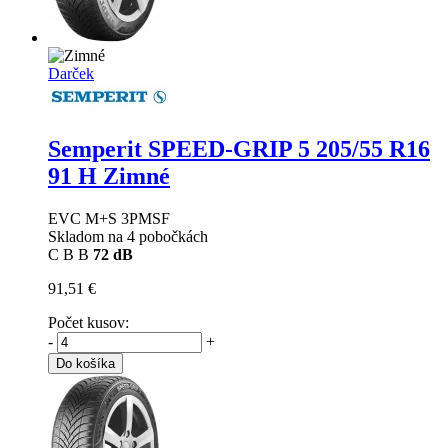
Darček
Semperit SPEED-GRIP 5
205/55 R16
91 H Zimné
EVC M+S 3PMSF
Skladom na 4 pobočkách
C
B
B
72 dB
91,51 €
Počet kusov:
-
+
Do košíka