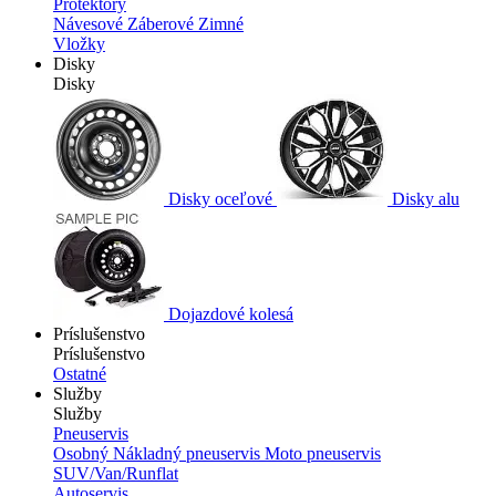
Protektory
Návesové
Záberové
Zimné
Vložky
Disky
Disky
Disky oceľové
Disky alu
Dojazdové kolesá
Príslušenstvo
Príslušenstvo
Ostatné
Služby
Služby
Pneuservis
Osobný
Nákladný pneuservis
Moto pneuservis
SUV/Van/Runflat
Autoservis