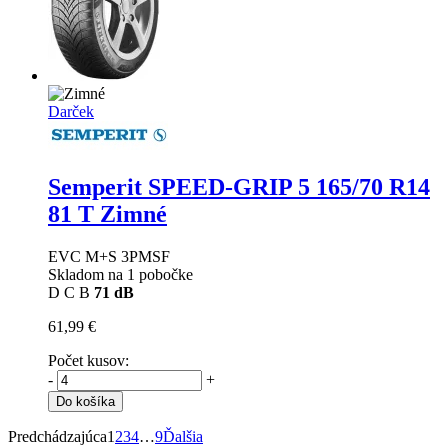
Darček
Semperit SPEED-GRIP 5
165/70 R14
81 T Zimné
EVC M+S 3PMSF
Skladom na 1 pobočke
D
C
B
71 dB
61,99 €
Počet kusov:
-
+
Do košíka
Predchádzajúca
1
2
3
4
…
9
Ďalšia