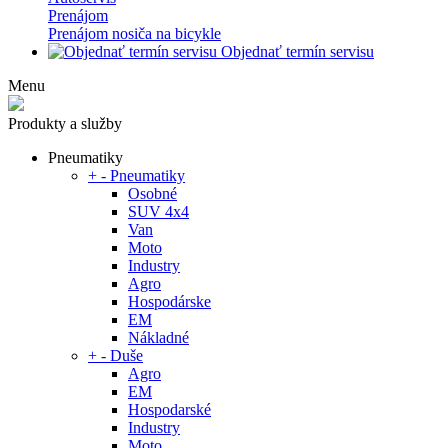
Prenájom
Prenájom nosiča na bicykle
Objednať termín servisu
Menu
Produkty a služby
Pneumatiky
+
-
Pneumatiky
Osobné
SUV 4x4
Van
Moto
Industry
Agro
Hospodárske
EM
Nákladné
+
-
Duše
Agro
EM
Hospodarské
Industry
Moto