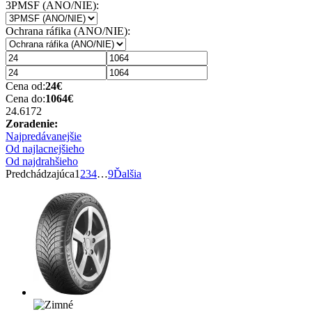
3PMSF (ANO/NIE):
Ochrana ráfika (ANO/NIE):
Cena od:
24
€
Cena do:
1064
€
24.6
172
Zoradenie:
Najpredávanejšie
Od najlacnejšieho
Od najdrahšieho
Predchádzajúca
1
2
3
4
…
9
Ďalšia