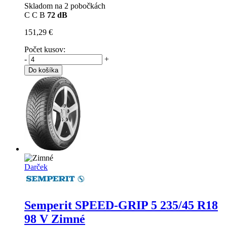
Skladom na 2 pobočkách
C
C
B
72 dB
151,29 €
Počet kusov:
-
+
Do košíka
Darček
Semperit SPEED-GRIP 5
235/45 R18
98 V Zimné