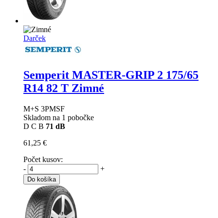
Darček
Semperit MASTER-GRIP 2
175/65
R14 82 T Zimné
M+S 3PMSF
Skladom na 1 pobočke
D
C
B
71 dB
61,25 €
Počet kusov:
-
+
Do košíka