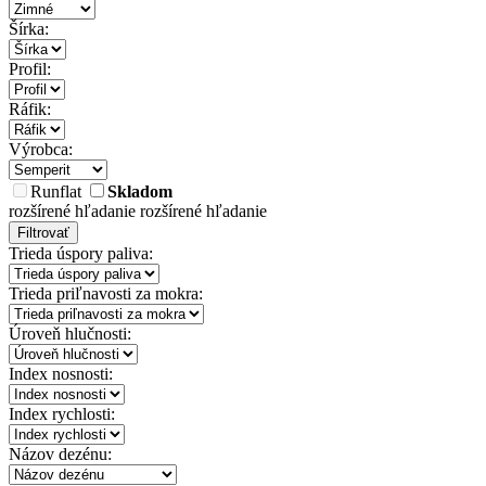
Šírka:
Profil:
Ráfik:
Výrobca:
Runflat
Skladom
rozšírené hľadanie
rozšírené hľadanie
Filtrovať
Trieda úspory paliva:
Trieda priľnavosti za mokra:
Úroveň hlučnosti:
Index nosnosti:
Index rychlosti:
Názov dezénu: