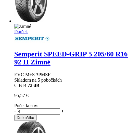
Darček
Semperit SPEED-GRIP 5
205/60 R16
92 H Zimné
EVC M+S 3PMSF
Skladom na 5 pobočkách
C
B
B
72 dB
95,57 €
Počet kusov:
-
+
Do košíka