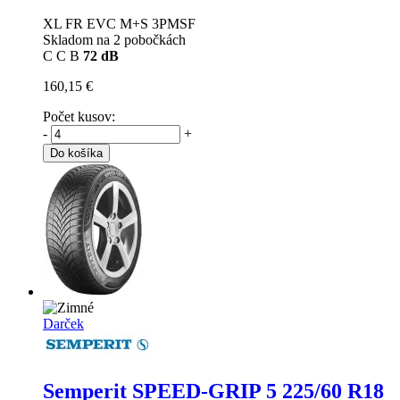
XL FR EVC M+S 3PMSF
Skladom na 2 pobočkách
C
C
B
72 dB
160,15 €
Počet kusov:
-
+
Do košíka
Darček
Semperit SPEED-GRIP 5
225/60 R18