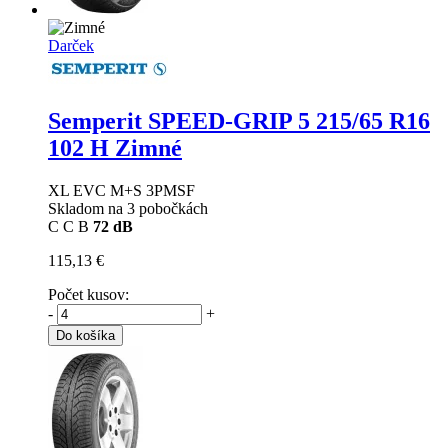
Darček
Semperit SPEED-GRIP 5
215/65 R16
102 H Zimné
XL EVC M+S 3PMSF
Skladom na 3 pobočkách
C
C
B
72 dB
115,13 €
Počet kusov:
-
+
Do košíka