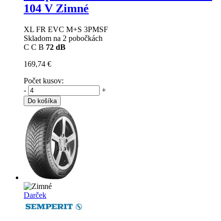
104 V Zimné
XL FR EVC M+S 3PMSF
Skladom na 2 pobočkách
C
C
B
72 dB
169,74 €
Počet kusov:
-
+
Do košíka
Darček