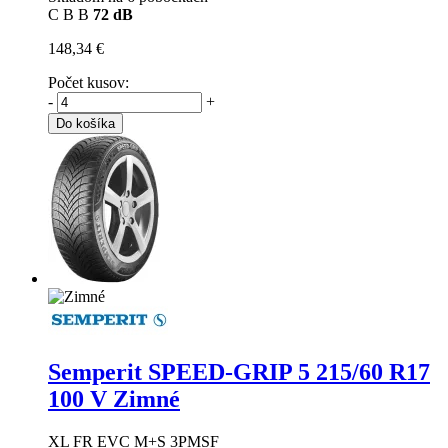
C
B
B
72 dB
148,34 €
Počet kusov:
-
+
Do košíka
Semperit SPEED-GRIP 5
215/60 R17
100 V Zimné
XL FR EVC M+S 3PMSF