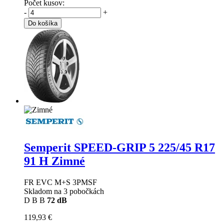
Počet kusov:
-
+
Do košíka
Semperit SPEED-GRIP 5
225/45 R17
91 H Zimné
FR EVC M+S 3PMSF
Skladom na 3 pobočkách
D
B
B
72 dB
119,93 €