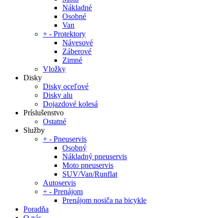
Nákladné
Osobné
Van
+
-
Protektory
Návesové
Záberové
Zimné
Vložky
Disky
Disky oceľové
Disky alu
Dojazdové kolesá
Príslušenstvo
Ostatné
Služby
+
-
Pneuservis
Osobný
Nákladný pneuservis
Moto pneuservis
SUV/Van/Runflat
Autoservis
+
-
Prenájom
Prenájom nosiča na bicykle
Poradňa
O nás