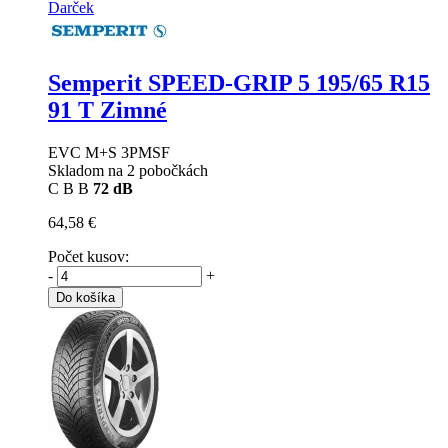
Darček
Semperit SPEED-GRIP 5
195/65 R15
91 T Zimné
EVC M+S 3PMSF
Skladom na 2 pobočkách
C
B
B
72 dB
64,58 €
Počet kusov:
-
+
Do košíka