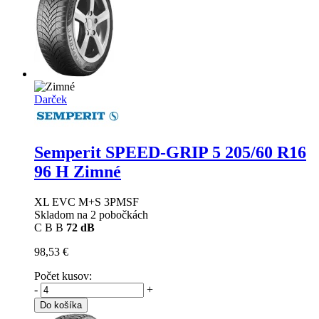
Darček
Semperit SPEED-GRIP 5
205/60 R16
96 H Zimné
XL EVC M+S 3PMSF
Skladom na 2 pobočkách
C
B
B
72 dB
98,53 €
Počet kusov:
-
+
Do košíka