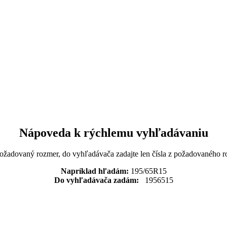
Nápoveda k rýchlemu vyhľadávaniu
požadovaný rozmer, do vyhľadávača zadajte len čísla z požadovaného r
Napríklad hľadám:
195/65R15
Do vyhľadávača zadám:
1956515