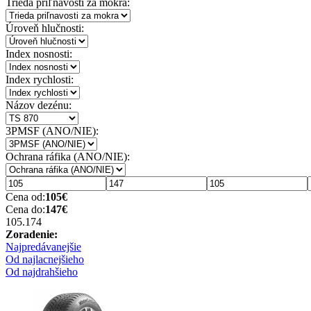
Trieda priľnavosti za mokra:
Úroveň hlučnosti:
Index nosnosti:
Index rychlosti:
Názov dezénu:
3PMSF (ANO/NIE):
Ochrana ráfika (ANO/NIE):
Cena od:
105
€
Cena do:
147
€
105.17
4
Zoradenie:
Najpredávanejšie
Od najlacnejšieho
Od najdrahšieho