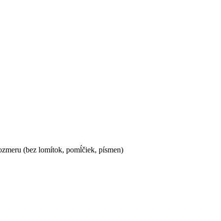
ozmeru (bez lomítok, pomĺčiek, písmen)