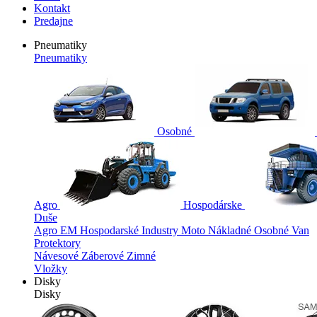
Kontakt
Predajne
Pneumatiky
Pneumatiky
Osobné
Agro
Hospodárske
Duše
Agro
EM
Hospodarské
Industry
Moto
Nákladné
Osobné
Van
Protektory
Návesové
Záberové
Zimné
Vložky
Disky
Disky