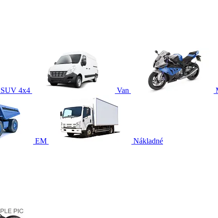
SUV 4x4
Van
EM
Nákladné