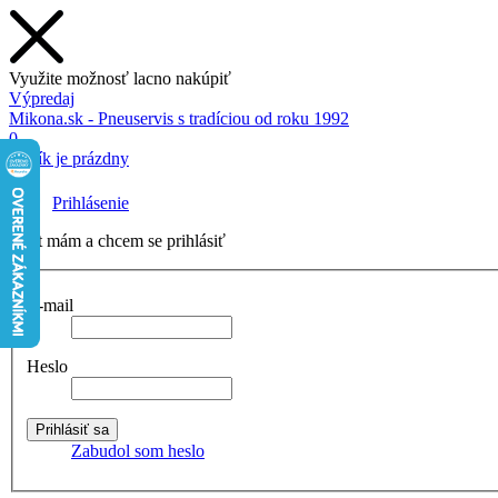
Využite možnosť lacno nakúpiť
Výpredaj
Mikona.sk - Pneuservis s tradíciou od roku 1992
0
Košík je prázdny
Prihlásenie
Účet mám a chcem se prihlásiť
E-mail
Heslo
Zabudol som heslo