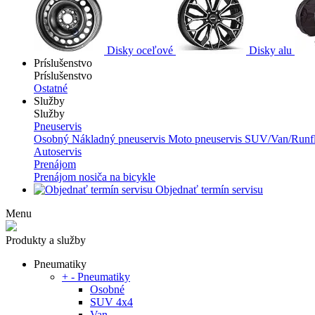
Disky oceľové
Disky alu
Príslušenstvo
Príslušenstvo
Ostatné
Služby
Služby
Pneuservis
Osobný
Nákladný pneuservis
Moto pneuservis
SUV/Van/Runfl
Autoservis
Prenájom
Prenájom nosiča na bicykle
Objednať termín servisu
Menu
Produkty a služby
Pneumatiky
+
-
Pneumatiky
Osobné
SUV 4x4
Van