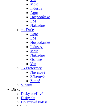
Moto
Industry
Agro
Hospodárske
EM
Nákladné
+
-
Duše
Agro
EM
Hospodarské
Industry
Moto
Nákladné
Osobné
Van
+
-
Protektory
Návesové
Záberové
Zimné
Vložky
Disky
Disky oceľové
Disky alu
Dojazdové kolesá