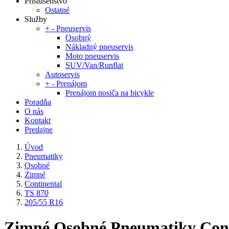
Príslušenstvo
Ostatné
Služby
+
-
Pneuservis
Osobný
Nákladný pneuservis
Moto pneuservis
SUV/Van/Runflat
Autoservis
+
-
Prenájom
Prenájom nosiča na bicykle
Poradňa
O nás
Kontakt
Predajne
Úvod
Pneumatiky
Osobné
Zimné
Continental
TS 870
205/55 R16
Zimné Osobné Pneumatiky Cont