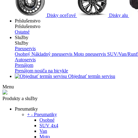
Disky oceľové
Disky alu
Príslušenstvo
Príslušenstvo
Ostatné
Služby
Služby
Pneuservis
Osobný
Nákladný pneuservis
Moto pneuservis
SUV/Van/Runfl
Autoservis
Prenájom
Prenájom nosiča na bicykle
Objednať termín servisu
Menu
Produkty a služby
Pneumatiky
+
-
Pneumatiky
Osobné
SUV 4x4
Van
Moto