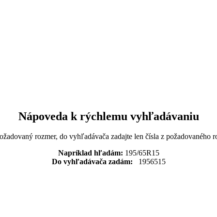
Nápoveda k rýchlemu vyhľadávaniu
požadovaný rozmer, do vyhľadávača zadajte len čísla z požadovaného r
Napríklad hľadám:
195/65R15
Do vyhľadávača zadám:
1956515