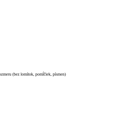
ozmeru (bez lomítok, pomĺčiek, písmen)