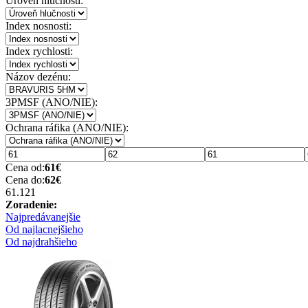
Úroveň hlučnosti:
Index nosnosti:
Index rychlosti:
Názov dezénu:
3PMSF (ANO/NIE):
Ochrana ráfika (ANO/NIE):
Cena od:
61
€
Cena do:
62
€
61.12
1
Zoradenie:
Najpredávanejšie
Od najlacnejšieho
Od najdrahšieho