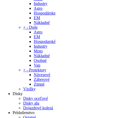
Industry
Agro
Hospodárske
EM
Nákladné
+
-
Duše
Agro
EM
Hospodarské
Industry
Moto
Nákladné
Osobné
Van
+
-
Protektory
Návesové
Záberové
Zimné
Vložky
Disky
Disky oceľové
Disky alu
Dojazdové kolesá
Príslušenstvo
Ostatné