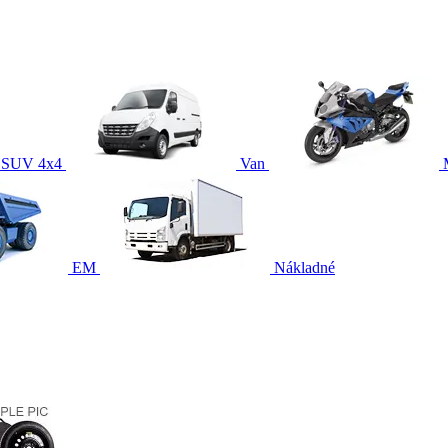
SUV 4x4
Van
EM
Nákladné