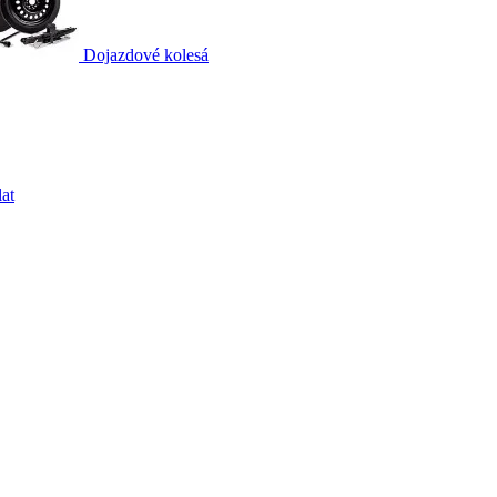
Dojazdové kolesá
at