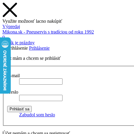
Využite možnosť lacno nakúpiť
Výpredaj
Mikona.sk - Pneuservis s tradíciou od roku 1992
0
Košík je prázdny
Prihlásenie
Účet mám a chcem se prihlásiť
E-mail
Heslo
Zabudol som heslo
Účet nemám a chcem sa registrovať