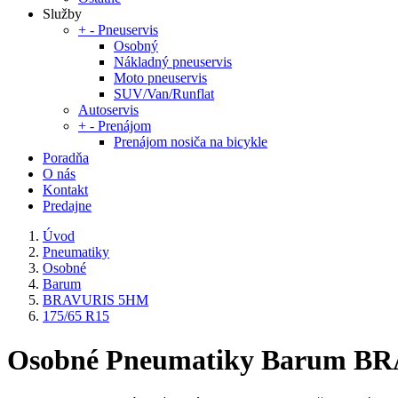
Služby
+
-
Pneuservis
Osobný
Nákladný pneuservis
Moto pneuservis
SUV/Van/Runflat
Autoservis
+
-
Prenájom
Prenájom nosiča na bicykle
Poradňa
O nás
Kontakt
Predajne
Úvod
Pneumatiky
Osobné
Barum
BRAVURIS 5HM
175/65 R15
Osobné Pneumatiky Barum BR