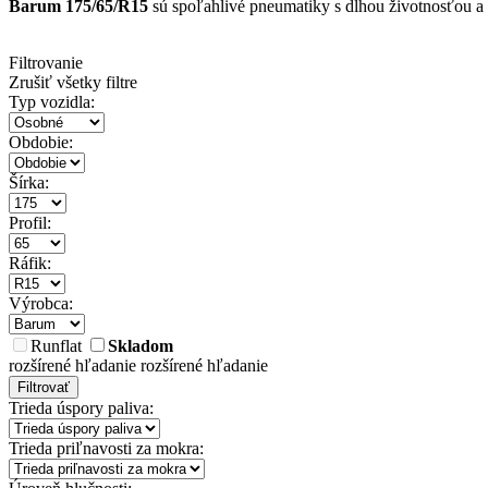
Barum 175/65/R15
sú spoľahlivé pneumatiky s dlhou životnosťou a
Filtrovanie
Zrušiť všetky filtre
Typ vozidla:
Obdobie:
Šírka:
Profil:
Ráfik:
Výrobca:
Runflat
Skladom
rozšírené hľadanie
rozšírené hľadanie
Filtrovať
Trieda úspory paliva:
Trieda priľnavosti za mokra: