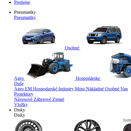
Predajne
Pneumatiky
Pneumatiky
Osobné
Agro
Hospodárske
Duše
Agro
EM
Hospodarské
Industry
Moto
Nákladné
Osobné
Van
Protektory
Návesové
Záberové
Zimné
Vložky
Disky
Disky