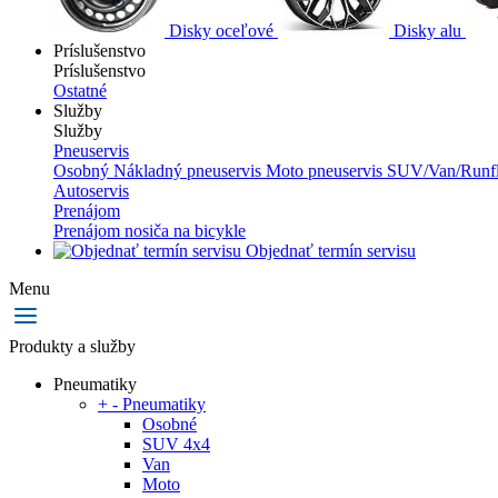
Disky oceľové
Disky alu
Príslušenstvo
Príslušenstvo
Ostatné
Služby
Služby
Pneuservis
Osobný
Nákladný pneuservis
Moto pneuservis
SUV/Van/Runfl
Autoservis
Prenájom
Prenájom nosiča na bicykle
Objednať termín servisu
Menu
Produkty a služby
Pneumatiky
+
-
Pneumatiky
Osobné
SUV 4x4
Van
Moto