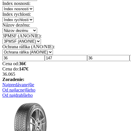
Index nosnosti:
Index rychlosti:
Názov dezénu:
3PMSF (ANO/NIE):
Ochrana ráfika (ANO/NIE):
Cena od:
36
€
Cena do:
147
€
36.06
5
Zoradenie:
Najpredávanejšie
Od najlacnejšieho
Od najdrahšieho