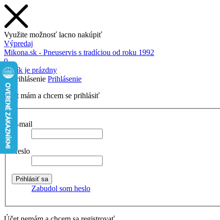
Využite možnosť lacno nakúpiť
Výpredaj
Mikona.sk - Pneuservis s tradíciou od roku 1992
0
Košík je prázdny
Prihlásenie
Účet mám a chcem se prihlásiť
E-mail
Heslo
Zabudol som heslo
Účet nemám a chcem sa registrovať