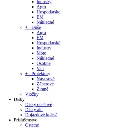
Industry
Agro
Hospodárske
EM
Nákladné
+
-
Duše
Agro
EM
Hospodarské
Industry
Moto
Nákladné
Osobné
Van
+
-
Protektory
Návesové
Záberové
Zimné
Vložky
Disky
Disky oceľové
Disky alu
Dojazdové kolesá
Príslušenstvo
Ostatné