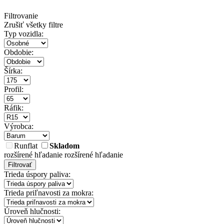
Filtrovanie
Zrušiť všetky filtre
Typ vozidla:
Obdobie:
Šírka:
Profil:
Ráfik:
Výrobca:
Runflat
Skladom
rozšírené hľadanie
rozšírené hľadanie
Filtrovať
Trieda úspory paliva:
Trieda priľnavosti za mokra:
Úroveň hlučnosti: