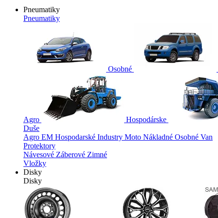
Pneumatiky
Pneumatiky
Osobné
Agro
Hospodárske
Duše
Agro
EM
Hospodarské
Industry
Moto
Nákladné
Osobné
Van
Protektory
Návesové
Záberové
Zimné
Vložky
Disky
Disky