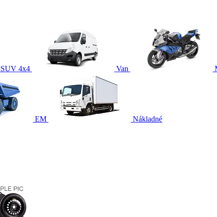
SUV 4x4
Van
EM
Nákladné