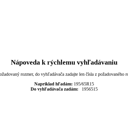
Nápoveda k rýchlemu vyhľadávaniu
požadovaný rozmer, do vyhľadávača zadajte len čísla z požadovaného r
Napríklad hľadám:
195/65R15
Do vyhľadávača zadám:
1956515