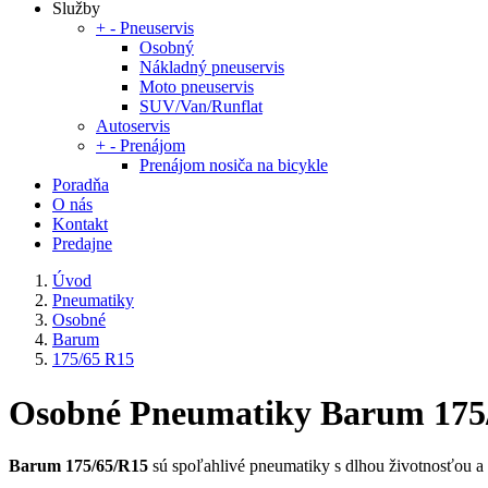
Služby
+
-
Pneuservis
Osobný
Nákladný pneuservis
Moto pneuservis
SUV/Van/Runflat
Autoservis
+
-
Prenájom
Prenájom nosiča na bicykle
Poradňa
O nás
Kontakt
Predajne
Úvod
Pneumatiky
Osobné
Barum
175/65 R15
Osobné Pneumatiky Barum 175
Barum 175/65/R15
sú spoľahlivé pneumatiky s dlhou životnosťou a