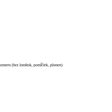
ozmeru (bez lomítok, pomĺčiek, písmen)