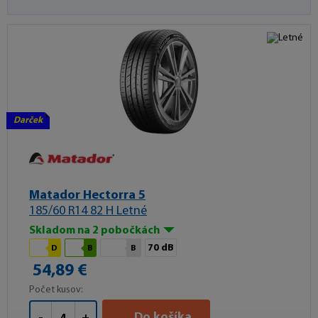
Darček
Matador Hectorra 5
185/60 R14 82 H Letné
Skladom na 2 pobočkách
70 dB
D
B
B
54,89 €
Počet kusov:
Do košíka