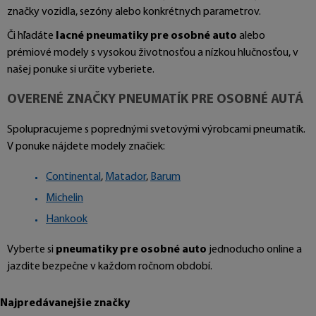
značky vozidla, sezóny alebo konkrétnych parametrov.
Či hľadáte
lacné pneumatiky pre osobné auto
alebo
prémiové modely s vysokou životnosťou a nízkou hlučnosťou, v
našej ponuke si určite vyberiete.
OVERENÉ ZNAČKY PNEUMATÍK PRE OSOBNÉ AUTÁ
Spolupracujeme s poprednými svetovými výrobcami pneumatík.
V ponuke nájdete modely značiek:
Continental
,
Matador
,
Barum
Michelin
Hankook
Vyberte si
pneumatiky pre osobné auto
jednoducho online a
jazdite bezpečne v každom ročnom období.
Najpredávanejšie značky