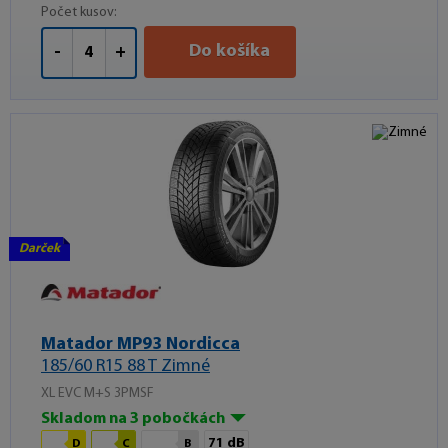
Počet kusov:
Do košíka
-
+
Darček
Matador MP93 Nordicca
185/60 R15 88 T Zimné
XL EVC M+S 3PMSF
Skladom na 3 pobočkách
71 dB
D
C
B