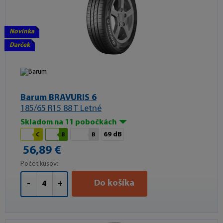
Novinka
Darček
Barum BRAVURIS 6
185/65 R15 88 T Letné
Skladom na 11 pobočkách
69 dB
C
B
B
56,89 €
Počet kusov:
Do košíka
-
+