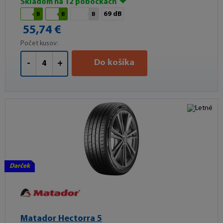
Skladom na 12 pobočkách
69 dB
B
B
B
55,74 €
Počet kusov:
Do košíka
-
+
Darček
Matador Hectorra 5