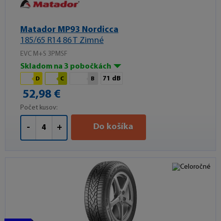
Matador MP93 Nordicca
185/65 R14 86 T Zimné
EVC M+S 3PMSF
Skladom na 3 pobočkách
71 dB
D
C
B
52,98 €
Počet kusov:
Do košíka
-
+