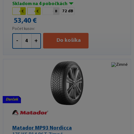
Skladom na 4 pobočkách
72 dB
C
C
B
53,40 €
Počet kusov:
Do košíka
-
+
Darček
Matador MP93 Nordicca