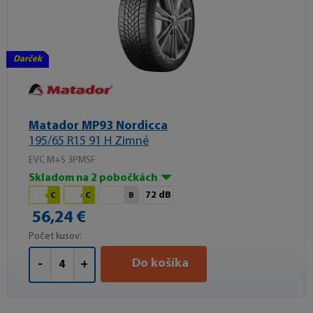
Darček
Matador MP93 Nordicca
195/65 R15 91 H Zimné
EVC M+S 3PMSF
Skladom na 2 pobočkách
72 dB
C
C
B
56,24 €
Počet kusov:
Do košíka
-
+