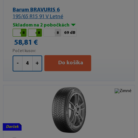
Barum BRAVURIS 6
195/65 R15 91 V Letné
Skladom na 2 pobočkách
69 dB
B
B
B
58,81 €
Počet kusov:
Do košíka
-
+
Darček