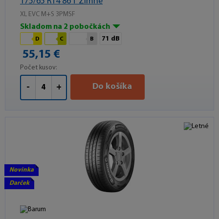
175/65 R14 86 T Zimné
XL EVC M+S 3PMSF
Skladom na 2 pobočkách
71 dB
D
C
B
55,15 €
Počet kusov:
Do košíka
-
+
Novinka
Darček