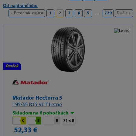
Od najdrahšieho
Predchádzajúca
1
2
3
4
5
…
729
Ďalšia
Darček
Matador Hectorra 5
195/65 R15 91 T Letné
Skladom na 6 pobočkách
71 dB
C
B
B
52,33 €