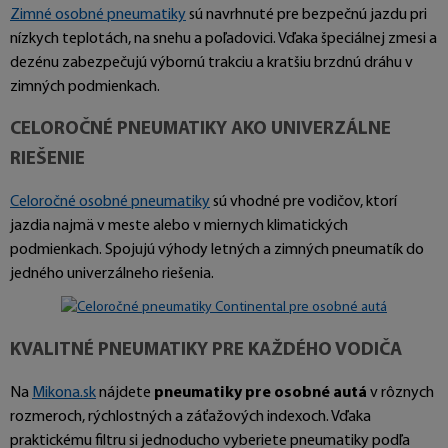
Zimné osobné pneumatiky
sú navrhnuté pre bezpečnú jazdu pri
nízkych teplotách, na snehu a poľadovici. Vďaka špeciálnej zmesi a
dezénu zabezpečujú výbornú trakciu a kratšiu brzdnú dráhu v
zimných podmienkach.
CELOROČNÉ PNEUMATIKY AKO UNIVERZÁLNE
RIEŠENIE
Celoročné osobné pneumatiky
sú vhodné pre vodičov, ktorí
jazdia najmä v meste alebo v miernych klimatických
podmienkach. Spojujú výhody letných a zimných pneumatík do
jedného univerzálneho riešenia.
KVALITNÉ PNEUMATIKY PRE KAŽDÉHO VODIČA
Na
Mikona.sk
nájdete
pneumatiky pre osobné autá
v rôznych
rozmeroch, rýchlostných a záťažových indexoch. Vďaka
praktickému filtru si jednoducho vyberiete pneumatiky podľa