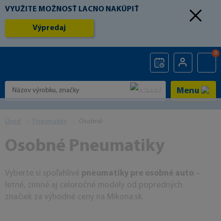
VYUŽITE MOŽNOSŤ LACNO NAKÚPIŤ
Výpredaj
0
Menu
Úvod
Pneumatiky
Osobné
Osobné Pneumatiky
Vyberte si spoľahlivé
pneumatiky pre osobné auto
–
letné, zimné aj celoročné modely od popredných
značiek za výhodné ceny na Mikona.sk.