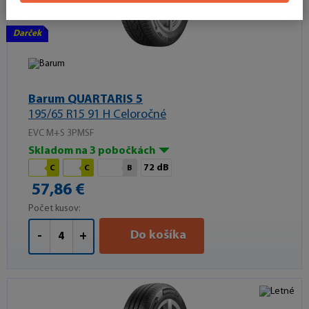
Darček
Barum QUARTARIS 5
195/65 R15 91 H Celoročné
EVC M+S 3PMSF
Skladom na 3 pobočkách
72 dB
C
C
B
57,86 €
Počet kusov:
Do košíka
-
+