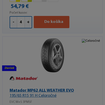
54,79 €
Počet kusov:
Do košíka
-
+
Darček
Matador MP62 ALL WEATHER EVO
195/65 R15 91 H Celoročné
EVC M+S 3PMSF