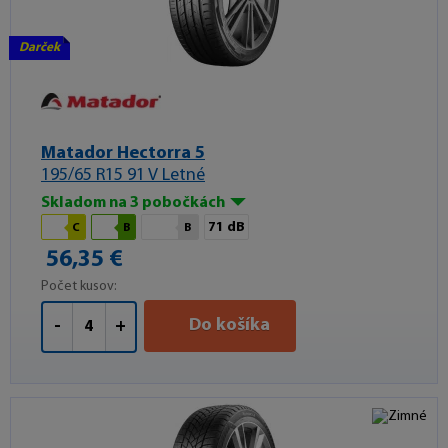
Darček
Matador Hectorra 5
195/65 R15 91 V Letné
Skladom na 3 pobočkách
71 dB
C
B
B
56,35 €
Počet kusov:
Do košíka
-
+