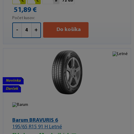
72 dB
C
C
B
51,89 €
Počet kusov:
Do košíka
-
+
Novinka
Darček
Barum BRAVURIS 6
195/65 R15 91 H Letné