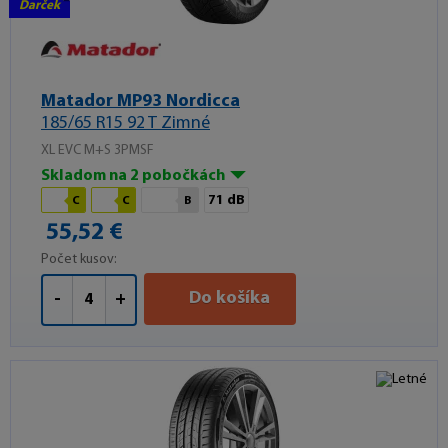
Darček
Matador MP93 Nordicca
185/65 R15 92 T Zimné
XL EVC M+S 3PMSF
Skladom na 2 pobočkách
71 dB
C
C
B
55,52 €
Počet kusov:
Do košíka
-
+