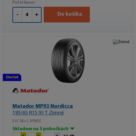
Počet kusov:
Do košíka
-
+
Darček
Matador MP93 Nordicca
195/65 R15 91 T Zimné
EVC M+S 3PMSF
Skladom na 5 pobočkách