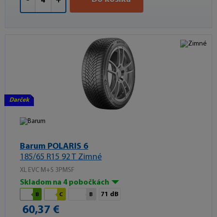
-
+
Darček
Barum POLARIS 6
185/65 R15 92 T Zimné
XL EVC M+S 3PMSF
Skladom na 4 pobočkách
71 dB
B
C
B
60,37 €