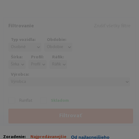
Filtrovanie
Zrušiť všetky filtre
Typ vozidla:
Obdobie:
Šírka:
Profil:
Ráfik:
Výrobca:
Runflat
Skladom
Filtrovať
Zoradenie:
Najpredávanejšie
Od najlacnejšieho