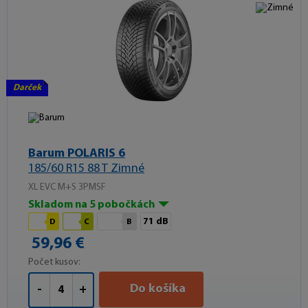
Darček
Barum POLARIS 6
185/60 R15 88 T Zimné
XL EVC M+S 3PMSF
Skladom na 5 pobočkách
71 dB
D
C
B
59,96 €
Počet kusov:
Do košíka
-
+