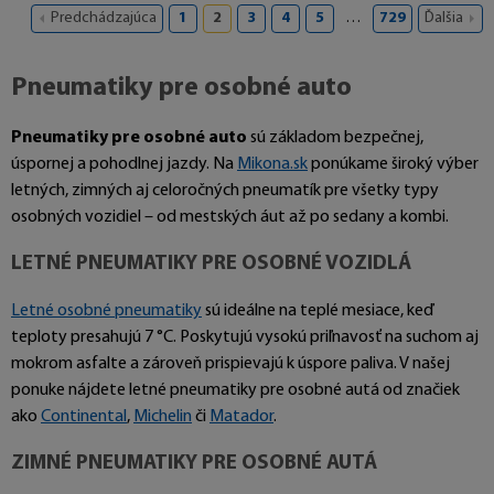
Predchádzajúca
1
2
3
4
5
…
729
Ďalšia
Pneumatiky pre osobné auto
Pneumatiky pre osobné auto
sú základom bezpečnej,
úspornej a pohodlnej jazdy. Na
Mikona.sk
ponúkame široký výber
letných, zimných aj celoročných pneumatík pre všetky typy
osobných vozidiel – od mestských áut až po sedany a kombi.
LETNÉ PNEUMATIKY PRE OSOBNÉ VOZIDLÁ
Letné osobné pneumatiky
sú ideálne na teplé mesiace, keď
teploty presahujú 7 °C. Poskytujú vysokú priľnavosť na suchom aj
mokrom asfalte a zároveň prispievajú k úspore paliva. V našej
ponuke nájdete letné pneumatiky pre osobné autá od značiek
ako
Continental
,
Michelin
či
Matador
.
ZIMNÉ PNEUMATIKY PRE OSOBNÉ AUTÁ