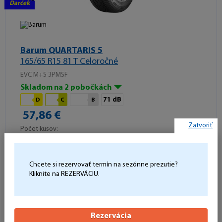
Darček
Barum QUARTARIS 5
165/65 R15 81 T Celoročné
EVC M+S 3PMSF
Skladom na 2 pobočkách
71 dB
D
C
B
57,86 €
Zatvoriť
Počet kusov:
Do košíka
-
+
Chcete si rezervovať termín na sezónne prezutie?
Kliknite na REZERVÁCIU.
Rezervácia