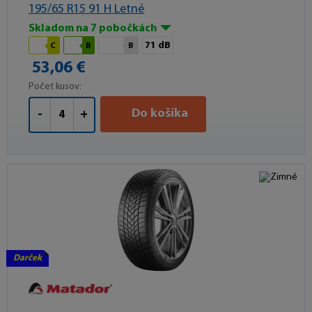
195/65 R15 91 H Letné
Skladom na 7 pobočkách
71 dB
C
B
B
53,06 €
Počet kusov:
Do košíka
-
+
Darček