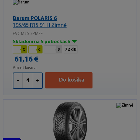
Barum POLARIS 6
195/65 R15 91 H Zimné
EVC M+S 3PMSF
Skladom na 5 pobočkách
72 dB
C
C
B
61,16 €
Počet kusov:
Do košíka
-
+