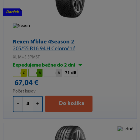
Darček
Nexen N'blue 4Season 2
205/55 R16 94 H Celoročné
XL M+S 3PMSF
Expedujeme bežne do 2 dní
71 dB
C
B
B
67,04 €
Počet kusov:
Do košíka
-
+