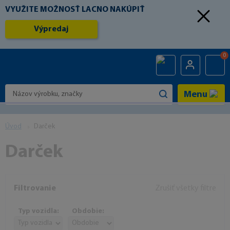
VYUŽITE MOŽNOSŤ LACNO NAKÚPIŤ
Výpredaj
0
Menu
Úvod
Darček
Darček
Filtrovanie
Zrušiť všetky filtre
Typ vozidla:
Obdobie: