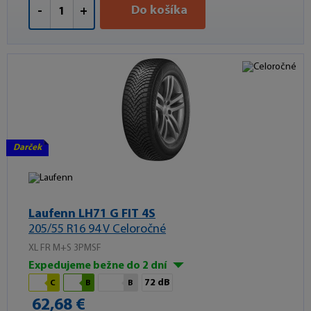
Do košíka
-
+
Darček
Laufenn LH71 G FIT 4S
205/55 R16 94 V Celoročné
XL FR M+S 3PMSF
Expedujeme bežne do 2 dní
72 dB
C
B
B
62,68 €