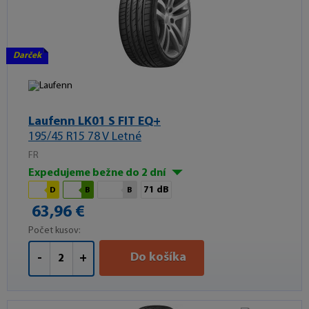
Darček
Laufenn LK01 S FIT EQ+
195/45 R15 78 V Letné
FR
Expedujeme bežne do 2 dní
71 dB
D
B
B
63,96 €
Počet kusov:
Do košíka
-
+