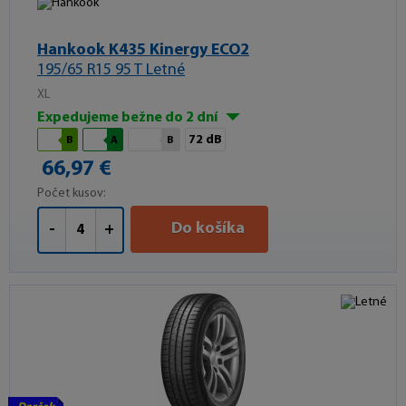
Hankook K435 Kinergy ECO2
195/65 R15 95 T Letné
XL
Expedujeme bežne do 2 dní
72 dB
B
A
B
66,97 €
Počet kusov:
Do košíka
-
+