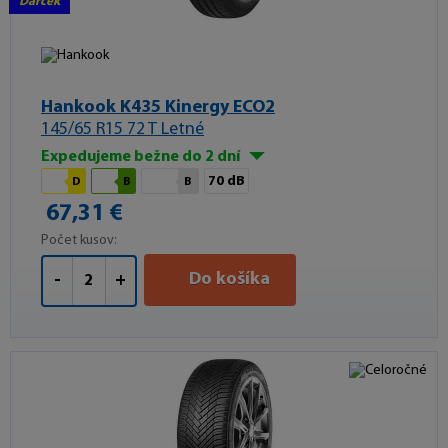
Darček
Hankook K435 Kinergy ECO2
145/65 R15 72 T Letné
Expedujeme bežne do 2 dní
70 dB
D
B
B
67,31 €
Počet kusov:
Do košíka
-
+