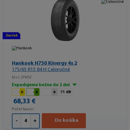
Darček
Hankook H750 Kinergy 4s 2
175/65 R15 84 H Celoročné
M+S 3PMSF
Expedujeme bežne do 2 dní
71 dB
D
B
B
68,33 €
Počet kusov:
Do košíka
-
+