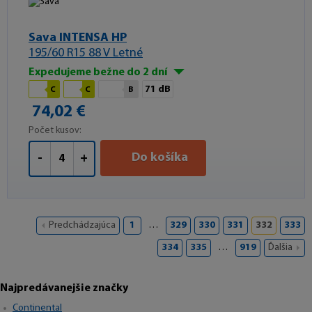
Sava INTENSA HP
195/60 R15 88 V Letné
Expedujeme bežne do 2 dní
71 dB
C
C
B
74,02 €
Počet kusov:
Do košíka
-
+
Predchádzajúca
1
…
329
330
331
332
333
334
335
…
919
Ďalšia
Najpredávanejšie značky
Continental