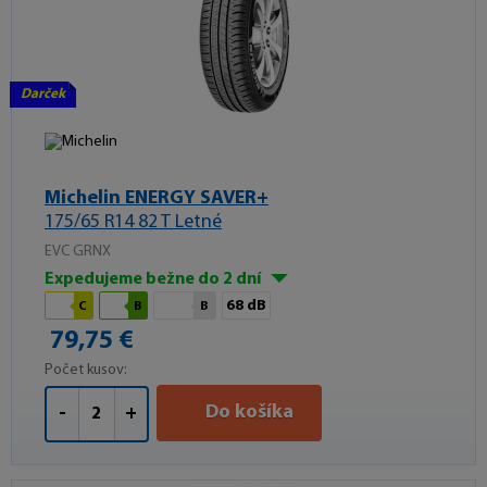
Darček
Michelin ENERGY SAVER+
175/65 R14 82 T Letné
EVC GRNX
Expedujeme bežne do 2 dní
68 dB
C
B
B
79,75 €
Počet kusov:
Do košíka
-
+