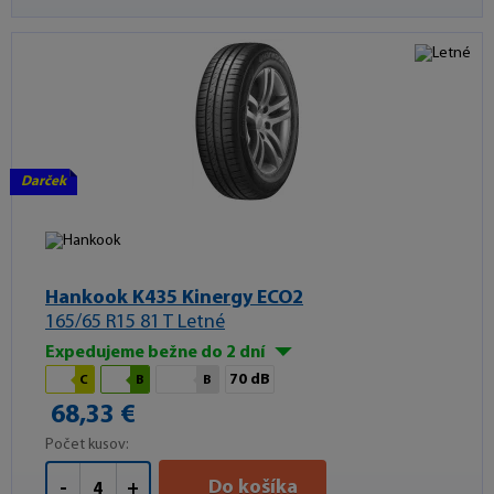
Darček
Hankook K435 Kinergy ECO2
165/65 R15 81 T Letné
Expedujeme bežne do 2 dní
70 dB
C
B
B
68,33 €
Počet kusov:
Do košíka
-
+