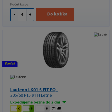
Počet kusov:
Do košíka
-
+
Darček
Laufenn LK01 S FIT EQ+
205/60 R15 91 H Letné
Expedujeme bežne do 2 dní
71 dB
C
B
B