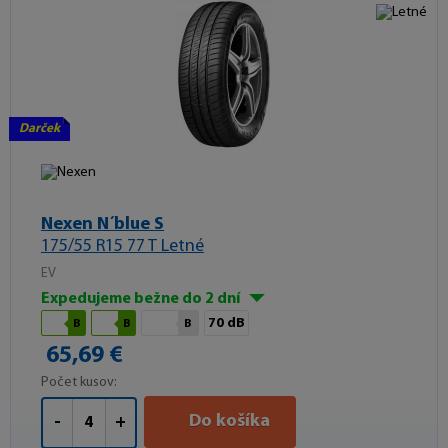
Darček
Nexen N´blue S
175/55 R15 77 T Letné
EV
Expedujeme bežne do 2 dní
70 dB
B
B
B
65,69 €
Počet kusov:
Do košíka
-
+