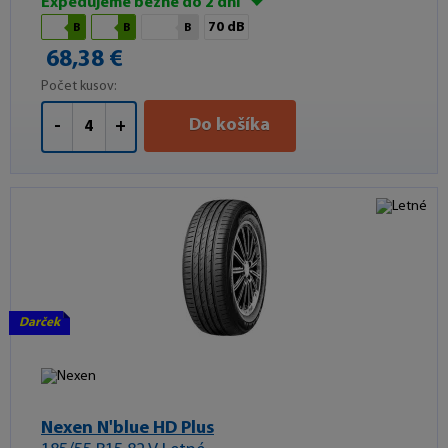
Expedujeme bežne do 2 dní
70 dB
B
B
B
68,38 €
Počet kusov:
Do košíka
-
+
Darček
Nexen N'blue HD Plus