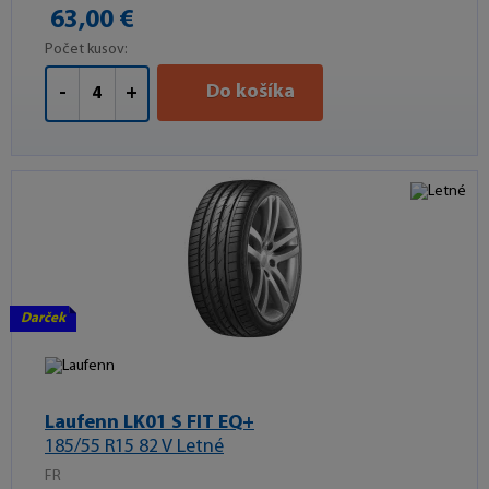
63,00 €
Počet kusov:
Do košíka
-
+
Darček
Laufenn LK01 S FIT EQ+
185/55 R15 82 V Letné
FR