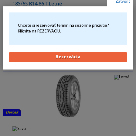
Zatvoriť
185/65 R14 86 T Letné
Expedujeme bežne do 2 dní
70 dB
C
A
B
Chcete si rezervovať termín na sezónne prezutie?
66,64 €
Kliknite na REZERVÁCIU.
Počet kusov:
Do košíka
-
+
Rezervácia
Darček