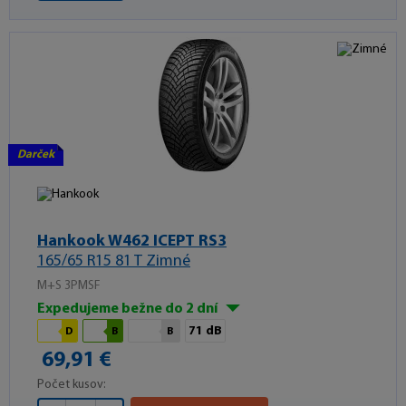
Darček
Hankook W462 ICEPT RS3
165/65 R15 81 T Zimné
M+S 3PMSF
Expedujeme bežne do 2 dní
71 dB
D
B
B
69,91 €
Počet kusov: