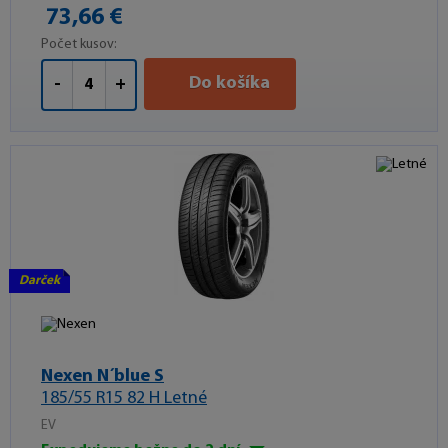
73,66 €
Počet kusov:
Do košíka
-
+
Darček
Nexen N´blue S
185/55 R15 82 H Letné
EV