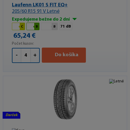
Laufenn LK01 S FIT EQ+
205/60 R15 91 V Letné
Expedujeme bežne do 2 dní
71 dB
C
B
B
65,24 €
Počet kusov:
Do košíka
-
+
Darček