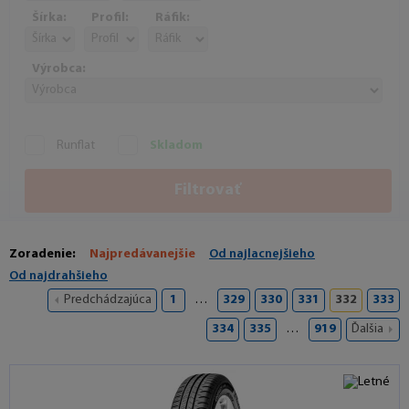
Šírka:
Profil:
Ráfik:
Výrobca:
Runflat
Skladom
Filtrovať
Zoradenie:
Najpredávanejšie
Od najlacnejšieho
Od najdrahšieho
Predchádzajúca
1
…
329
330
331
332
333
334
335
…
919
Ďalšia