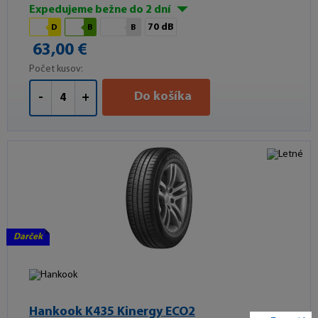
Expedujeme bežne do 2 dní
70 dB
D
B
B
63,00 €
Počet kusov:
Do košíka
-
+
Darček
Hankook K435 Kinergy ECO2