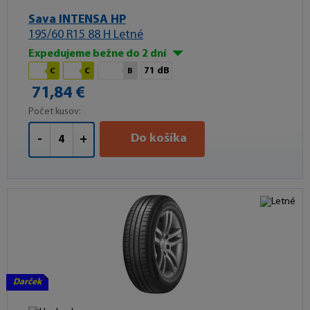
Sava INTENSA HP
195/60 R15 88 H Letné
Expedujeme bežne do 2 dní
71 dB
C
C
B
71,84 €
Počet kusov:
Do košíka
-
+
Darček