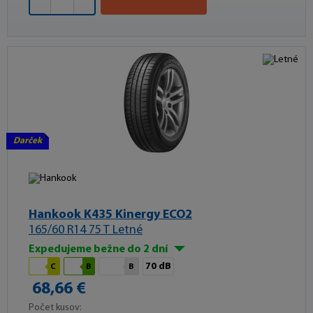
Darček
Hankook K435 Kinergy ECO2
165/60 R14 75 T Letné
Expedujeme bežne do 2 dní
70 dB
C
B
B
68,66 €
Počet kusov: