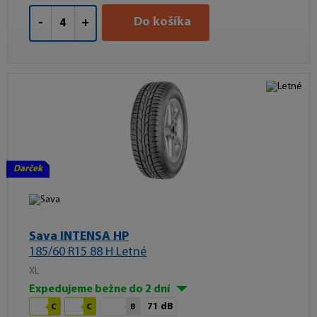
Do košíka
-
+
Darček
Sava INTENSA HP
185/60 R15 88 H Letné
XL
Expedujeme bežne do 2 dní
71 dB
C
C
B