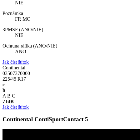
NIE
Poznámka
FR MO
3PMSF (ANO/NIE)
NIE
Ochrana ráfika (ANO/NIE)
ANO
Jak číst štítok
Continental
03507370000
225/45 R17
c
b
A
B
C
71
dB
Jak číst štítok
Continental ContiSportContact 5