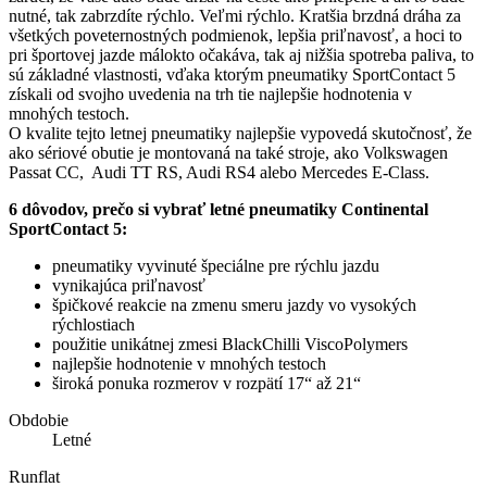
nutné, tak zabrzdíte rýchlo. Veľmi rýchlo. Kratšia brzdná dráha za
všetkých poveternostných podmienok, lepšia priľnavosť, a hoci to
pri športovej jazde málokto očakáva, tak aj nižšia spotreba paliva, to
sú základné vlastnosti, vďaka ktorým pneumatiky SportContact 5
získali od svojho uvedenia na trh tie najlepšie hodnotenia v
mnohých testoch.
O kvalite tejto letnej pneumatiky najlepšie vypovedá skutočnosť, že
ako sériové obutie je montovaná na také stroje, ako Volkswagen
Passat CC, Audi TT RS, Audi RS4 alebo Mercedes E-Class.
6 dôvodov, prečo si vybrať letné pneumatiky Continental
SportContact 5:
pneumatiky vyvinuté špeciálne pre rýchlu jazdu
vynikajúca priľnavosť
špičkové reakcie na zmenu smeru jazdy vo vysokých
rýchlostiach
použitie unikátnej zmesi BlackChilli ViscoPolymers
najlepšie hodnotenie v mnohých testoch
široká ponuka rozmerov v rozpätí 17“ až 21“
Obdobie
Letné
Runflat