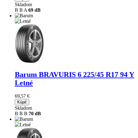
Skladom
B
B
A
69 dB
Barum BRAVURIS 6
225/45 R17 94 Y
Letné
69,57 €
Kúpiť
Skladom
B
B
B
70 dB