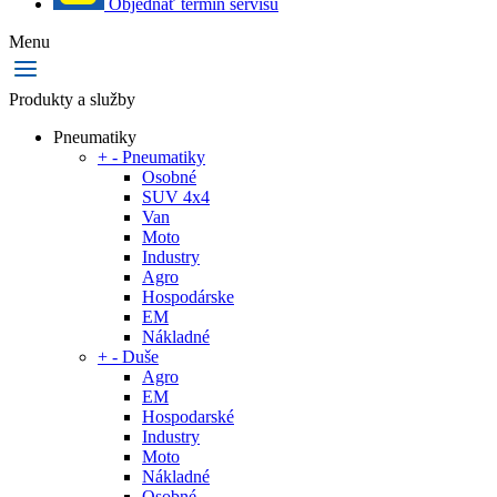
Objednať termín servisu
Menu
Produkty a služby
Pneumatiky
+
-
Pneumatiky
Osobné
SUV 4x4
Van
Moto
Industry
Agro
Hospodárske
EM
Nákladné
+
-
Duše
Agro
EM
Hospodarské
Industry
Moto
Nákladné
Osobné