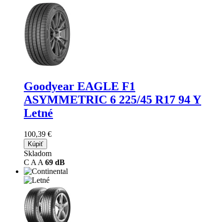
Goodyear EAGLE F1
ASYMMETRIC 6
225/45 R17 94 Y
Letné
100,39 €
Kúpiť
Skladom
C
A
A
69 dB