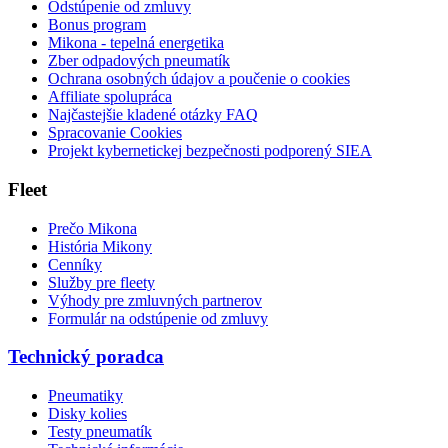
Odstúpenie od zmluvy
Bonus program
Mikona - tepelná energetika
Zber odpadových pneumatík
Ochrana osobných údajov a poučenie o cookies
Affiliate spolupráca
Najčastejšie kladené otázky FAQ
Spracovanie Cookies
Projekt kybernetickej bezpečnosti podporený SIEA
Fleet
Prečo Mikona
História Mikony
Cenníky
Služby pre fleety
Výhody pre zmluvných partnerov
Formulár na odstúpenie od zmluvy
Technický poradca
Pneumatiky
Disky kolies
Testy pneumatík