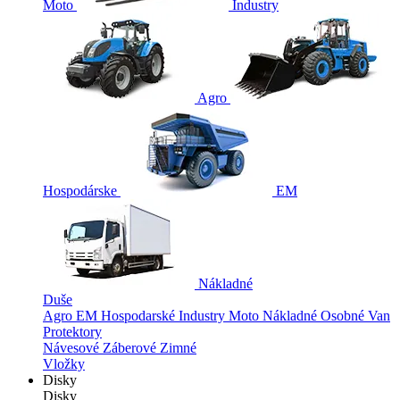
Moto
Industry
Agro
Hospodárske
EM
Nákladné
Duše
Agro
EM
Hospodarské
Industry
Moto
Nákladné
Osobné
Van
Protektory
Návesové
Záberové
Zimné
Vložky
Disky
Disky