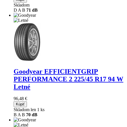
Skladom
D
A
B
71 dB
Goodyear EFFICIENTGRIP
PERFORMANCE 2
225/45 R17 94 W
Letné
96,48 €
Kúpiť
Skladom len 1 ks
B
A
B
70 dB