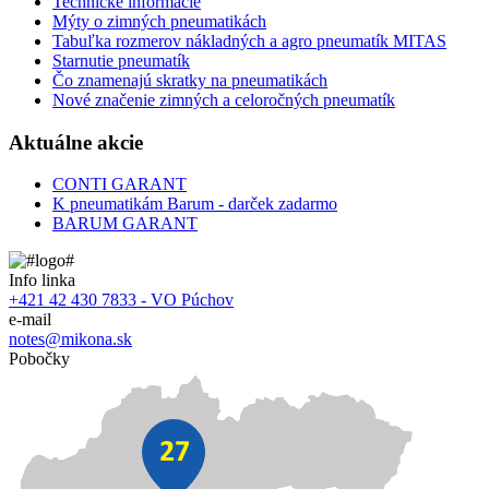
Technické informácie
Mýty o zimných pneumatikách
Tabuľka rozmerov nákladných a agro pneumatík MITAS
Starnutie pneumatík
Čo znamenajú skratky na pneumatikách
Nové značenie zimných a celoročných pneumatík
Aktuálne akcie
CONTI GARANT
K pneumatikám Barum - darček zadarmo
BARUM GARANT
Info linka
+421 42 430 7833 - VO Púchov
e-mail
notes@mikona.sk
Pobočky