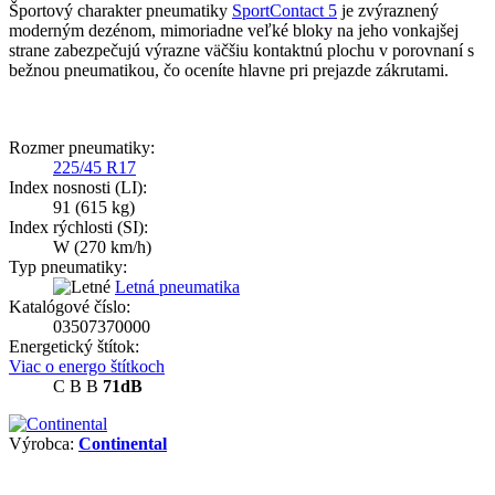
Športový charakter pneumatiky
SportContact 5
je zvýraznený
moderným dezénom, mimoriadne veľké bloky na jeho vonkajšej
strane zabezpečujú výrazne väčšiu kontaktnú plochu v porovnaní s
bežnou pneumatikou, čo oceníte hlavne pri prejazde zákrutami.
Rozmer pneumatiky:
225/45 R17
Index nosnosti (LI):
91
(615 kg)
Index rýchlosti (SI):
W
(270 km/h)
Typ pneumatiky:
Letná pneumatika
Katalógové číslo:
03507370000
Energetický štítok:
Viac o energo štítkoch
C
B
B
71dB
Výrobca:
Continental