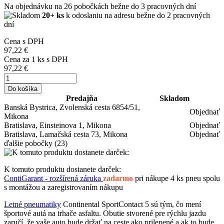
Na objednávku
na 26 pobočkách
bežne do 3 pracovných dní
20+ ks
k odoslaniu na adresu bežne do 2 pracovných
dní
Cena s DPH
97,22 €
Cena za
1
ks s DPH
97,22 €
Do košíka
Predajňa
Skladom
Banská Bystrica, Zvolenská cesta 6854/51,
Objednať
Mikona
Bratislava, Einsteinova 1, Mikona
Objednať
Bratislava, Lamačská cesta 73, Mikona
Objednať
ďalšie pobočky
(23)
K tomuto produktu dostanete darček:
ContiGarant - rozšírená záruka
zadarmo
pri nákupe 4 ks pneu spolu
s montážou a zaregistrovaním nákupu
Letné pneumatiky
Continental SportContact 5 sú tým, čo mení
športové autá na trhače asfaltu. Obutie stvorené pre rýchlu jazdu
zaručí, že vaše auto bude držať na ceste ako prilepené a ak to bude