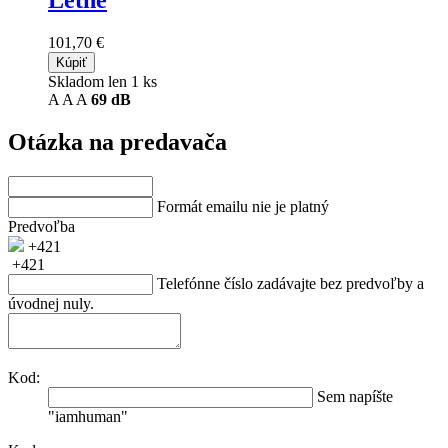
101,70 €
Kúpiť
Skladom len 1 ks
A
A
A
69 dB
Otázka na predavača
Formát emailu nie je platný
Predvoľba
+421
+421
Telefónne číslo zadávajte bez predvoľby a
úvodnej nuly.
Kod:
Sem napíšte
"iamhuman"