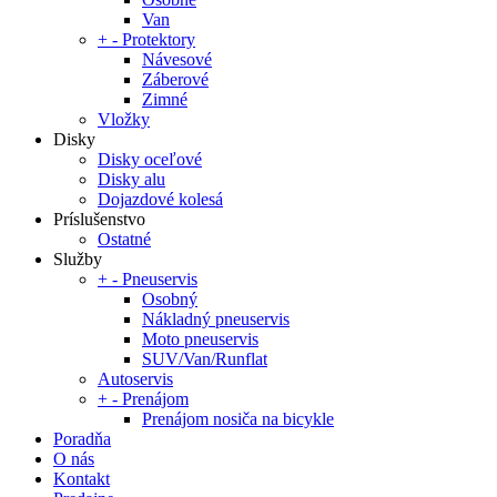
Van
+
-
Protektory
Návesové
Záberové
Zimné
Vložky
Disky
Disky oceľové
Disky alu
Dojazdové kolesá
Príslušenstvo
Ostatné
Služby
+
-
Pneuservis
Osobný
Nákladný pneuservis
Moto pneuservis
SUV/Van/Runflat
Autoservis
+
-
Prenájom
Prenájom nosiča na bicykle
Poradňa
O nás
Kontakt