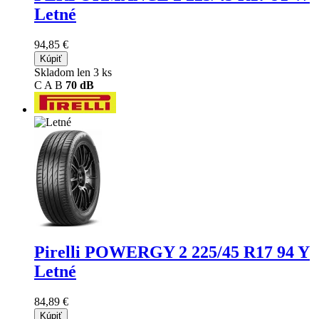
Letné
94,85 €
Kúpiť
Skladom len 3 ks
C
A
B
70 dB
Pirelli POWERGY 2
225/45 R17 94 Y
Letné
84,89 €
Kúpiť