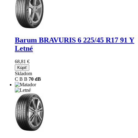
Barum BRAVURIS 6
225/45 R17 91 Y
Letné
68,81 €
Kúpiť
Skladom
C
B
B
70 dB