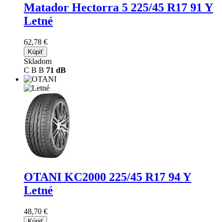
Matador Hectorra 5
225/45 R17 91 Y
Letné
62,78 €
Kúpiť
Skladom
C
B
B
71 dB
OTANI KC2000
225/45 R17 94 Y
Letné
48,70 €
Kúpiť