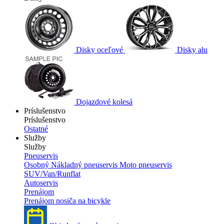
Disky oceľové
Disky alu
Dojazdové kolesá
Príslušenstvo
Príslušenstvo
Ostatné
Služby
Služby
Pneuservis
Osobný
Nákladný pneuservis
Moto pneuservis
SUV/Van/Runflat
Autoservis
Prenájom
Prenájom nosiča na bicykle