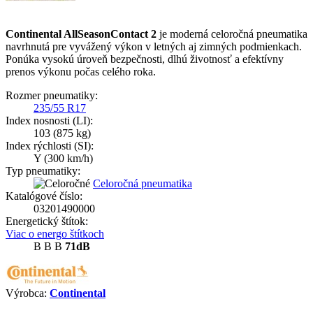
Continental AllSeasonContact 2
je moderná celoročná pneumatika
navrhnutá pre vyvážený výkon v letných aj zimných podmienkach.
Ponúka vysokú úroveň bezpečnosti, dlhú životnosť a efektívny
prenos výkonu počas celého roka.
Rozmer pneumatiky:
235/55 R17
Index nosnosti (LI):
103
(875 kg)
Index rýchlosti (SI):
Y
(300 km/h)
Typ pneumatiky:
Celoročná pneumatika
Katalógové číslo:
03201490000
Energetický štítok:
Viac o energo štítkoch
B
B
B
71dB
Výrobca:
Continental