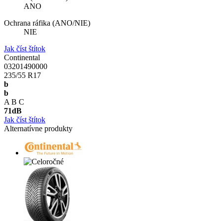
ANO
Ochrana ráfika (ANO/NIE)
NIE
Jak číst štítok
Continental
03201490000
235/55 R17
b
b
A
B
C
71
dB
Jak číst štítok
Alternatívne produkty