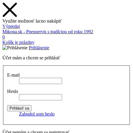
Využite možnosť lacno nakúpiť
Výpredaj
Mikona.sk - Pneuservis s tradíciou od roku 1992
0
Košík je prázdny
Prihlásenie
Účet mám a chcem se prihlásiť
E-mail
Heslo
Zabudol som heslo
Účet nemám a chcem sa registrovať