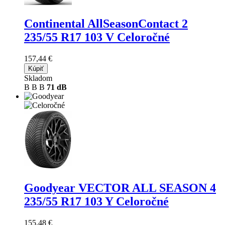
Continental AllSeasonContact 2
235/55 R17 103 V Celoročné
157,44 €
Kúpiť
Skladom
B
B
B
71 dB
Goodyear VECTOR ALL SEASON 4
235/55 R17 103 Y Celoročné
155,48 €