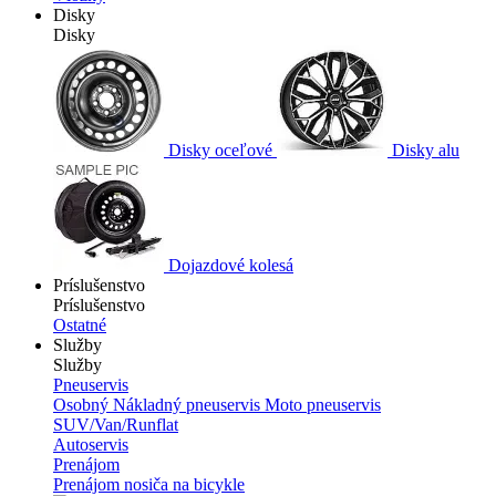
Disky
Disky
Disky oceľové
Disky alu
Dojazdové kolesá
Príslušenstvo
Príslušenstvo
Ostatné
Služby
Služby
Pneuservis
Osobný
Nákladný pneuservis
Moto pneuservis
SUV/Van/Runflat
Autoservis
Prenájom
Prenájom nosiča na bicykle