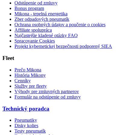
Odstúpenie od zmluvy
Bonus program
Mikona - tepelná energetika
Zber odpadových pneumatík
Ochrana osobných údajov a poučenie o cookies
Affiliate spolupráca
Najčastejšie kladené otázky FAQ
Spracovanie Cookies
Projekt kybernetickej bezpečnosti podporený SIEA
Fleet
Prečo Mikona
História Mikony
Cenníky
Služby pre fleety
Výhody pre zmluvných partnerov
Formulár na odstúpenie od zmluvy
Technický poradca
Pneumatiky
Disky kolies
Testy pneumatík