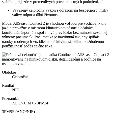
stabilitu pri jazde v premenlivých poveternostných podmienkach.
Vyvážený celoročný výkon s dôrazom na bezpečnosť, nízky
valivý odpor a dlhú životnosť.
Model AllSeasonContact 2 je vhodnou voľbou pre vodičov, ktorí
jazdia prevažne v miernom klimatickom pásme a očakávajú
komfortnú, úspornú a spoľahlivú prevádzku bez nutnosti sezónnej
výmeny pneumatík. Pneumatika je navrhnutá tak, aby spĺňala
nároky moderných vozidiel na efektivitu, stabilitu a každodennú
použiteľnosť počas celého roka.
Obdobie
Celoročné
Runflat
NIE
Poznámka
XL EVC M+S 3PMSF
3PMSF (ANO/NIE)