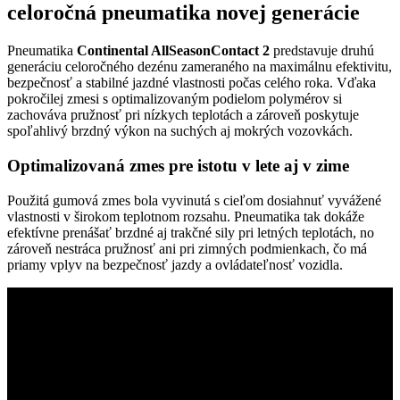
celoročná pneumatika novej generácie
Pneumatika
Continental AllSeasonContact 2
predstavuje druhú
generáciu celoročného dezénu zameraného na maximálnu efektivitu,
bezpečnosť a stabilné jazdné vlastnosti počas celého roka. Vďaka
pokročilej zmesi s optimalizovaným podielom polymérov si
zachováva pružnosť pri nízkych teplotách a zároveň poskytuje
spoľahlivý brzdný výkon na suchých aj mokrých vozovkách.
Optimalizovaná zmes pre istotu v lete aj v zime
Použitá gumová zmes bola vyvinutá s cieľom dosiahnuť vyvážené
vlastnosti v širokom teplotnom rozsahu. Pneumatika tak dokáže
efektívne prenášať brzdné aj trakčné sily pri letných teplotách, no
zároveň nestráca pružnosť ani pri zimných podmienkach, čo má
priamy vplyv na bezpečnosť jazdy a ovládateľnosť vozidla.