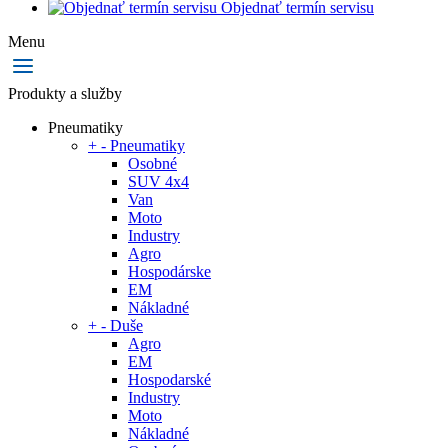
Objednať termín servisu
Menu
Produkty a služby
Pneumatiky
+
-
Pneumatiky
Osobné
SUV 4x4
Van
Moto
Industry
Agro
Hospodárske
EM
Nákladné
+
-
Duše
Agro
EM
Hospodarské
Industry
Moto
Nákladné