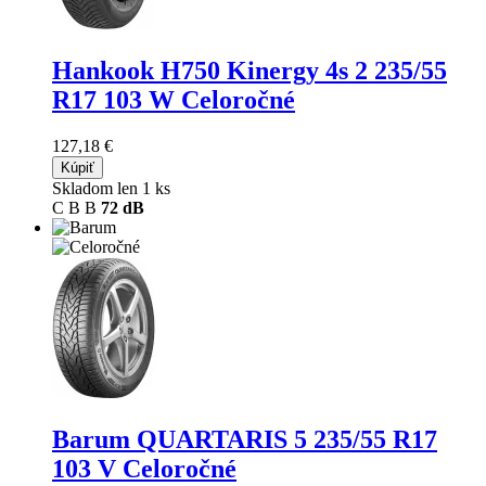
Hankook H750 Kinergy 4s 2
235/55
R17 103 W Celoročné
127,18 €
Kúpiť
Skladom len 1 ks
C
B
B
72 dB
Barum QUARTARIS 5
235/55 R17
103 V Celoročné