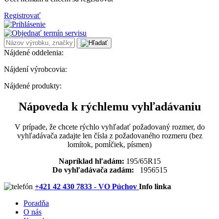
Registrovať
Nájdené oddelenia:
Nájdení výrobcovia:
Nájdené produkty:
Nápoveda k rýchlemu vyhľadávaniu
V prípade, že chcete rýchlo vyhľadať požadovaný rozmer, do
vyhľadávača zadajte len čísla z požadovaného rozmeru (bez
lomítok, pomĺčiek, písmen)
Napríklad hľadám:
195/65R15
Do vyhľadávača zadám:
1956515
+421 42 430 7833 - VO Púchov
Info linka
Poradňa
O nás