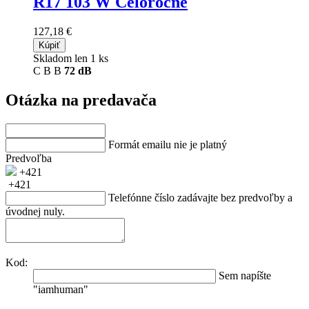
R17 103 W Celoročné
127,18 €
Kúpiť
Skladom len 1 ks
C
B
B
72 dB
Otázka na predavača
Formát emailu nie je platný
Predvoľba
+421
+421
Telefónne číslo zadávajte bez predvoľby a
úvodnej nuly.
Kod:
Sem napíšte
"iamhuman"