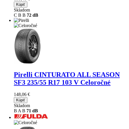
Kúpiť
Skladom
C
B
B
72 dB
Pirelli CINTURATO ALL SEASON
SF3
235/55 R17 103 V Celoročné
148,06 €
Kúpiť
Skladom
B
A
B
71 dB