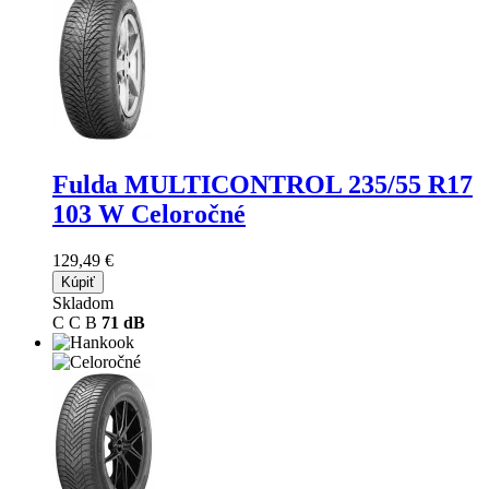
Fulda MULTICONTROL
235/55 R17
103 W Celoročné
129,49 €
Kúpiť
Skladom
C
C
B
71 dB