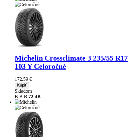
Michelin Crossclimate 3
235/55 R17
103 Y Celoročné
172,59 €
Kúpiť
Skladom
B
B
B
72 dB