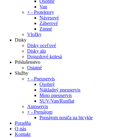
Osobné
Van
+
-
Protektory
Návesové
Záberové
Zimné
Vložky
Disky
Disky oceľové
Disky alu
Dojazdové kolesá
Príslušenstvo
Ostatné
Služby
+
-
Pneuservis
Osobný
Nákladný pneuservis
Moto pneuservis
SUV/Van/Runflat
Autoservis
+
-
Prenájom
Prenájom nosiča na bicykle
Poradňa
O nás
Kontakt