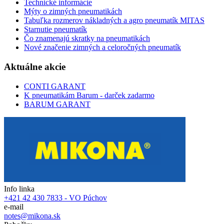
Technické informácie
Mýty o zimných pneumatikách
Tabuľka rozmerov nákladných a agro pneumatík MITAS
Starnutie pneumatík
Čo znamenajú skratky na pneumatikách
Nové značenie zimných a celoročných pneumatík
Aktuálne akcie
CONTI GARANT
K pneumatikám Barum - darček zadarmo
BARUM GARANT
Info linka
+421 42 430 7833 - VO Púchov
e-mail
notes@mikona.sk