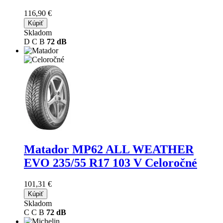
116,90 €
Kúpiť
Skladom
D
C
B
72 dB
Matador MP62 ALL WEATHER
EVO
235/55 R17 103 V Celoročné
101,31 €
Kúpiť
Skladom
C
C
B
72 dB