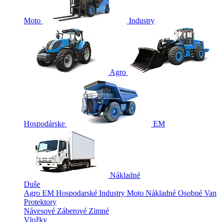
Moto
Industry
Agro
Hospodárske
EM
Nákladné
Duše
Agro
EM
Hospodarské
Industry
Moto
Nákladné
Osobné
Van
Protektory
Návesové
Záberové
Zimné
Vložky