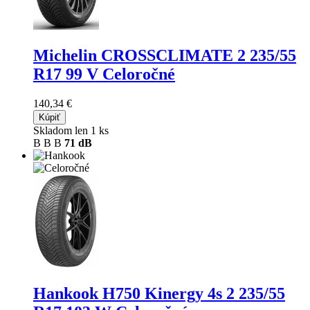
Michelin CROSSCLIMATE 2
235/55
R17 99 V Celoročné
140,34 €
Kúpiť
Skladom len 1 ks
B
B
B
71 dB
Hankook H750 Kinergy 4s 2
235/55