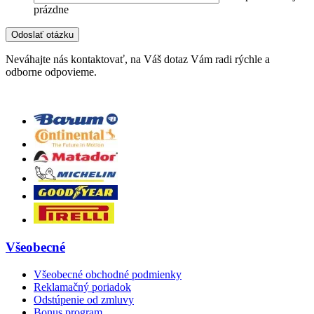
prázdne
Neváhajte nás kontaktovať, na Váš dotaz Vám radi rýchle a
odborne odpovieme.
Všeobecné
Všeobecné obchodné podmienky
Reklamačný poriadok
Odstúpenie od zmluvy
Bonus program