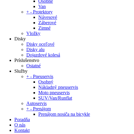
Osobné
Van
+
-
Protektory
Návesové
Záberové
Zimné
Vložky
Disky
Disky oceľové
Disky alu
Dojazdové kolesá
Príslušenstvo
Ostatné
Služby
+
-
Pneuservis
Osobný
Nákladný pneuservis
Moto pneuservis
SUV/Van/Runflat
Autoservis
+
-
Prenájom
Prenájom nosiča na bicykle
Poradňa
O nás
Kontakt