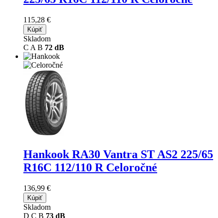
115,28 €
Kúpiť
Skladom
C
A
B
72 dB
Hankook RA30 Vantra ST AS2
225/65
R16C 112/110 R Celoročné
136,99 €
Kúpiť
Skladom
D
C
B
73 dB