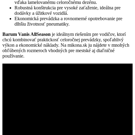
vďaka lamelovanému celoročnému dezénu.
Robustná konštrukcia pre vysoké zaťaženie, ideálna pre
dodávky a úžitkové vozidlá.
Ekonomická prevádzka a rovnomerné opotrebovanie pre
dlhšiu životnosť pneumatiky.
Barum Vanis AllSeason
je ideálnym riešením pre vodičov, ktorí
chcú kombinovať praktickosť celoročnej prevádzky, spoľahlivý
výkon a ekonomické náklady. Na mikona.sk ju nájdete v mnohých
obľúbených rozmeroch vhodných pre mestské aj diaľničné
používanie.