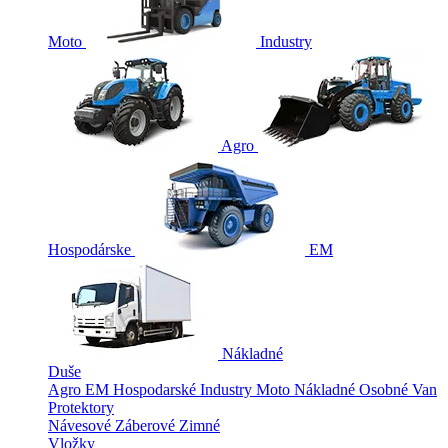
Moto
Industry
Agro
Hospodárske
EM
Nákladné
Duše
Agro
EM
Hospodarské
Industry
Moto
Nákladné
Osobné
Van
Protektory
Návesové
Záberové
Zimné
Vložky