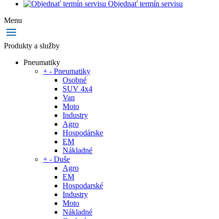
Objednať termín servisu
Menu
Produkty a služby
Pneumatiky
+
-
Pneumatiky
Osobné
SUV 4x4
Van
Moto
Industry
Agro
Hospodárske
EM
Nákladné
+
-
Duše
Agro
EM
Hospodarské
Industry
Moto
Nákladné