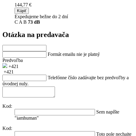
144,77 €
Kúpiť
Expedujeme bežne do 2 dní
C
A
B
73 dB
Otázka na predavača
Formát emailu nie je platný
Predvoľba
+421
+421
Telefónne číslo zadávajte bez predvoľby a
úvodnej nuly.
Kod:
Sem napíšte
"iamhuman"
Kod:
Toto pole nechajte