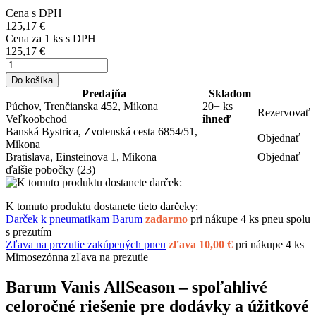
Cena s DPH
125,17 €
Cena za
1
ks s DPH
125,17 €
Do košíka
Predajňa
Skladom
Púchov, Trenčianska 452, Mikona
20+ ks
Rezervovať
Veľkoobchod
ihneď
Banská Bystrica, Zvolenská cesta 6854/51,
Objednať
Mikona
Bratislava, Einsteinova 1, Mikona
Objednať
ďalšie pobočky
(23)
K tomuto produktu dostanete tieto darčeky:
Darček k pneumatikam Barum
zadarmo
pri nákupe 4 ks pneu spolu
s prezutím
Zľava na prezutie zakúpených pneu
zľava 10,00 €
pri nákupe 4 ks
Mimosezónna zľava na prezutie
Barum Vanis AllSeason – spoľahlivé
celoročné riešenie pre dodávky a úžitkové