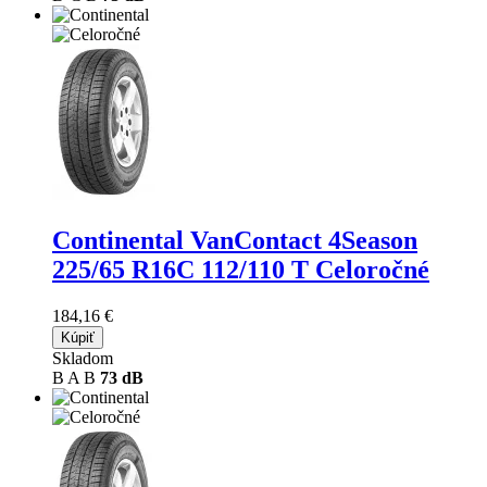
Continental VanContact 4Season
225/65 R16C 112/110 T Celoročné
184,16 €
Kúpiť
Skladom
B
A
B
73 dB