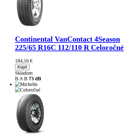
Continental VanContact 4Season
225/65 R16C 112/110 R Celoročné
184,16 €
Kúpiť
Skladom
B
A
B
73 dB