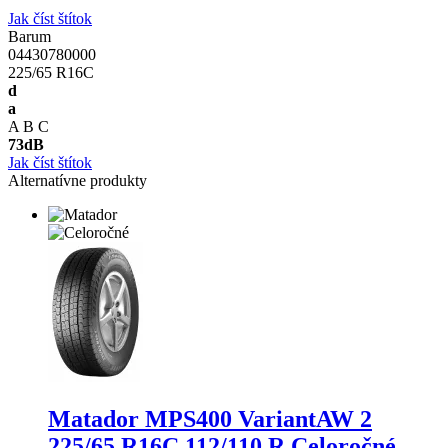
Jak číst štítok
Barum
04430780000
225/65 R16C
d
a
A
B
C
73
dB
Jak číst štítok
Alternatívne produkty
Matador MPS400 VariantAW 2
225/65 R16C 112/110 R Celoročné