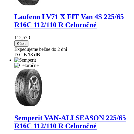
Laufenn LV71 X FIT Van 4S
225/65
R16C 112/110 R Celoročné
112,57 €
Kúpiť
Expedujeme bežne do 2 dní
D
C
B
73 dB
Semperit VAN-ALLSEASON
225/65
R16C 112/110 R Celoročné