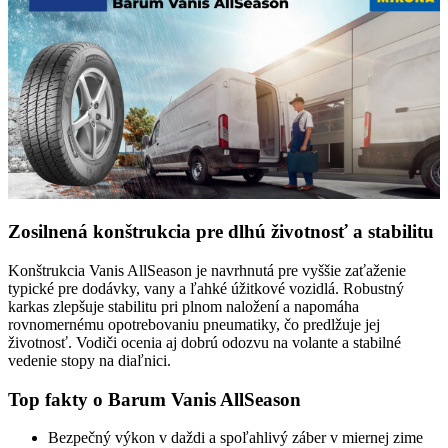
Zosilnená konštrukcia pre dlhú životnosť a stabilitu
Konštrukcia Vanis AllSeason je navrhnutá pre vyššie zaťaženie
typické pre dodávky, vany a ľahké úžitkové vozidlá. Robustný
karkas zlepšuje stabilitu pri plnom naložení a napomáha
rovnomernému opotrebovaniu pneumatiky, čo predlžuje jej
životnosť. Vodiči ocenia aj dobrú odozvu na volante a stabilné
vedenie stopy na diaľnici.
Top fakty o Barum Vanis AllSeason
Bezpečný výkon v daždi a spoľahlivý záber v miernej zime