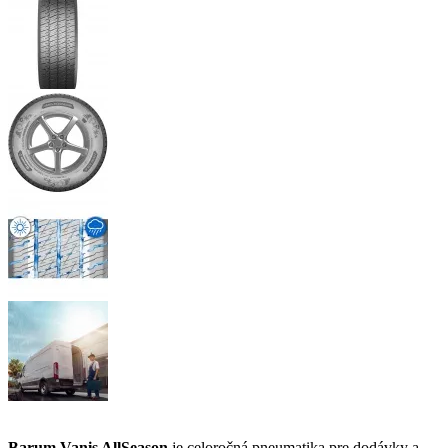
Barum Vanis AllSeason
je celoročná pneumatika pre dodávky a