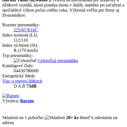
úžitkové vozidlá, ktorá ponúka istotu v daždi, stabilitu pri zaťažení a
spoľahlivý výkon počas celého roka. Výborná voľba pre firmy aj
živnostníkov.
Rozmer pneumatiky:
225/65 R16C
Index nosnosti (LI):
112/110
Index rýchlosti (SI):
R
(170 km/h)
Typ pneumatiky:
Celoročná pneumatika
Katalógové číslo:
04430780000
Energetický štítok:
Viac o energo štítkoch
D
A
B
73dB
Výrobca:
Barum
Skladom
na 1 pobočke
20+ ks
ihneď k odoslaniu na
adresu