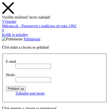
Využite možnosť lacno nakúpiť
Výpredaj
Mikona.sk - Pneuservis s tradíciou od roku 1992
0
Košík je prázdny
Prihlásenie
Účet mám a chcem se prihlásiť
E-mail
Heslo
Zabudol som heslo
Účet nemám a chcem sa registrovať