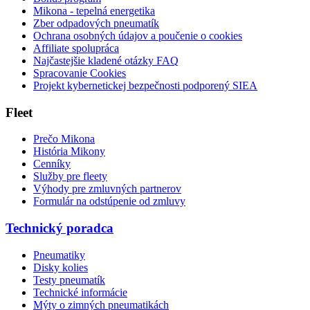
Mikona - tepelná energetika
Zber odpadových pneumatík
Ochrana osobných údajov a poučenie o cookies
Affiliate spolupráca
Najčastejšie kladené otázky FAQ
Spracovanie Cookies
Projekt kybernetickej bezpečnosti podporený SIEA
Fleet
Prečo Mikona
História Mikony
Cenníky
Služby pre fleety
Výhody pre zmluvných partnerov
Formulár na odstúpenie od zmluvy
Technický poradca
Pneumatiky
Disky kolies
Testy pneumatík
Technické informácie
Mýty o zimných pneumatikách