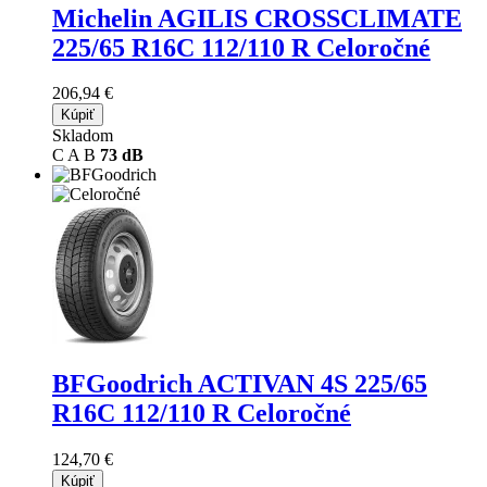
Michelin AGILIS CROSSCLIMATE
225/65 R16C 112/110 R Celoročné
206,94 €
Kúpiť
Skladom
C
A
B
73 dB
BFGoodrich ACTIVAN 4S
225/65
R16C 112/110 R Celoročné
124,70 €
Kúpiť