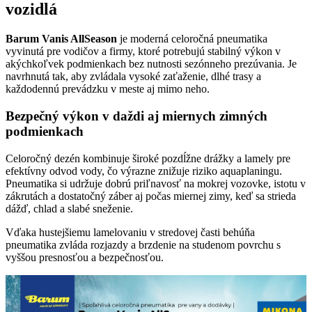
vozidlá
Barum Vanis AllSeason
je moderná celoročná pneumatika
vyvinutá pre vodičov a firmy, ktoré potrebujú stabilný výkon v
akýchkoľvek podmienkach bez nutnosti sezónneho prezúvania. Je
navrhnutá tak, aby zvládala vysoké zaťaženie, dlhé trasy a
každodennú prevádzku v meste aj mimo neho.
Bezpečný výkon v daždi aj miernych zimných
podmienkach
Celoročný dezén kombinuje široké pozdĺžne drážky a lamely pre
efektívny odvod vody, čo výrazne znižuje riziko aquaplaningu.
Pneumatika si udržuje dobrú priľnavosť na mokrej vozovke, istotu v
zákrutách a dostatočný záber aj počas miernej zimy, keď sa strieda
dážď, chlad a slabé sneženie.
Vďaka hustejšiemu lamelovaniu v stredovej časti behúňa
pneumatika zvláda rozjazdy a brzdenie na studenom povrchu s
vyššou presnosťou a bezpečnosťou.