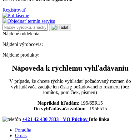
Registrovať
Nájdené oddelenia:
Nájdení výrobcovia:
Nájdené produkty:
Nápoveda k rýchlemu vyhľadávaniu
V prípade, že chcete rýchlo vyhľadať požadovaný rozmer, do
vyhľadávača zadajte len čísla z požadovaného rozmeru (bez
lomítok, pomĺčiek, písmen)
Napríklad hľadám:
195/65R15
Do vyhľadávača zadám:
1956515
+421 42 430 7833 - VO Púchov
Info linka
Poradňa
O nás