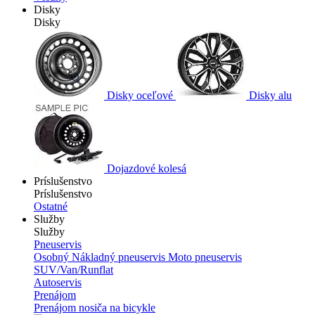
Disky
Disky
Disky oceľové
Disky alu
Dojazdové kolesá
Príslušenstvo
Príslušenstvo
Ostatné
Služby
Služby
Pneuservis
Osobný
Nákladný pneuservis
Moto pneuservis
SUV/Van/Runflat
Autoservis
Prenájom
Prenájom nosiča na bicykle