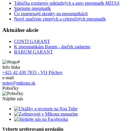
Tabuľka rozmerov nákladných a agro pneumatík MITAS
Starnutie pneumatík
Čo znamenajú skratky na pneumatikách
Nové značenie zimných a celoročných pneumatík
Aktuálne akcie
CONTI GARANT
K pneumatikám Barum - darček zadarmo
BARUM GARANT
Info linka
+421 42 430 7833 - VO Púchov
e-mail
notes@mikona.sk
Pobočky
Nájdite nás
Vyberte preferovanú predajňu