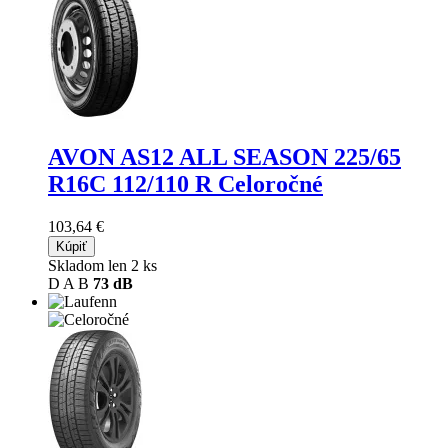
AVON AS12 ALL SEASON
225/65
R16C 112/110 R Celoročné
103,64 €
Kúpiť
Skladom len 2 ks
D
A
B
73 dB