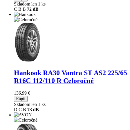
Skladom len 1 ks
C
B
B
72 dB
Hankook RA30 Vantra ST AS2
225/65
R16C 112/110 R Celoročné
136,99 €
Kúpiť
Skladom len 1 ks
D
C
B
73 dB