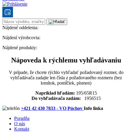
Nájdené oddelenia:
Nájdení výrobcovia:
Nájdené produkty:
Nápoveda k rýchlemu vyhľadávaniu
V prípade, že chcete rýchlo vyhľadať požadovaný rozmer, do
vyhľadávača zadajte len čísla z požadovaného rozmeru (bez
lomítok, pomĺčiek, písmen)
Napríklad hľadám:
195/65R15
Do vyhľadávača zadám:
1956515
+421 42 430 7833 - VO Púchov
Info linka
Poradňa
O nás
Kontakt