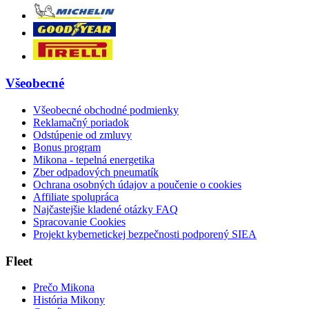
Všeobecné
Všeobecné obchodné podmienky
Reklamačný poriadok
Odstúpenie od zmluvy
Bonus program
Mikona - tepelná energetika
Zber odpadových pneumatík
Ochrana osobných údajov a poučenie o cookies
Affiliate spolupráca
Najčastejšie kladené otázky FAQ
Spracovanie Cookies
Projekt kybernetickej bezpečnosti podporený SIEA
Fleet
Prečo Mikona
História Mikony