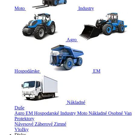
Moto
Industry
Agro
Hospodárske
EM
Nákladné
Duše
Agro
EM
Hospodarské
Industry
Moto
Nákladné
Osobné
Van
Protektory
Návesové
Záberové
Zimné
Vložky
Disky