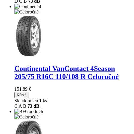
D
C
B
73 dB
Continental VanContact 4Season
205/75 R16C 110/108 R Celoročné
151,89 €
Kúpiť
Skladom len 1 ks
C
A
B
73 dB