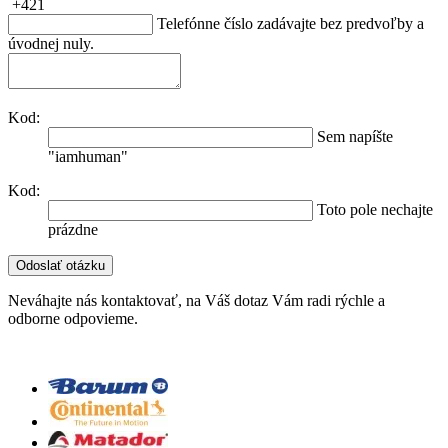
+421
Telefónne číslo zadávajte bez predvoľby a
úvodnej nuly.
Kod:
Sem napíšte
"iamhuman"
Kod:
Toto pole nechajte
prázdne
Neváhajte nás kontaktovať, na Váš dotaz Vám radi rýchle a
odborne odpovieme.