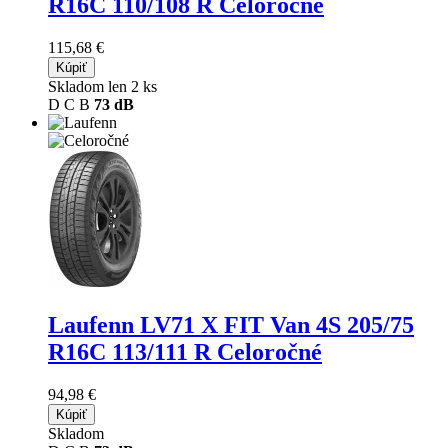
R16C 110/108 R Celoročné
115,68 €
Kúpiť
Skladom len 2 ks
D
C
B
73 dB
Laufenn LV71 X FIT Van 4S
205/75
R16C 113/111 R Celoročné
94,98 €
Kúpiť
Skladom