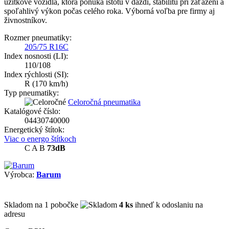
úžitkové vozidlá, ktorá ponúka istotu v daždi, stabilitu pri zaťažení a
spoľahlivý výkon počas celého roka. Výborná voľba pre firmy aj
živnostníkov.
Rozmer pneumatiky:
205/75 R16C
Index nosnosti (LI):
110/108
Index rýchlosti (SI):
R
(170 km/h)
Typ pneumatiky:
Celoročná pneumatika
Katalógové číslo:
04430740000
Energetický štítok:
Viac o energo štítkoch
C
A
B
73dB
Výrobca:
Barum
Skladom
na 1 pobočke
4 ks
ihneď k odoslaniu na
adresu