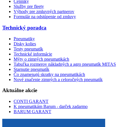
Cenníky
Služby pre fleety
Výhody pre zmluvných partnerov
Formulár na odstúpenie od zmluvy
Technický poradca
Pneumatiky
Disky kolies
Testy pneumatík
Technické informácie
Mýty o zimných pneumatikách
Tabuľka rozmerov nákladných a agro pneumatík MITAS
Starnutie pneumatík
Čo znamenajú skratky na pneumatikách
Nové značenie zimných a celoročných pneumatík
Aktuálne akcie
CONTI GARANT
K pneumatikám Barum - darček zadarmo
BARUM GARANT