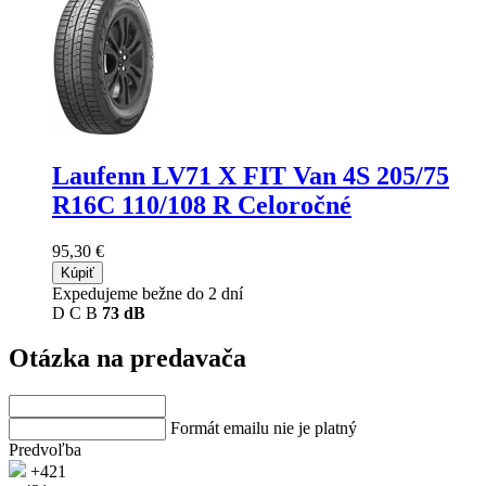
Laufenn LV71 X FIT Van 4S
205/75
R16C 110/108 R Celoročné
95,30 €
Kúpiť
Expedujeme bežne do 2 dní
D
C
B
73 dB
Otázka na predavača
Formát emailu nie je platný
Predvoľba
+421