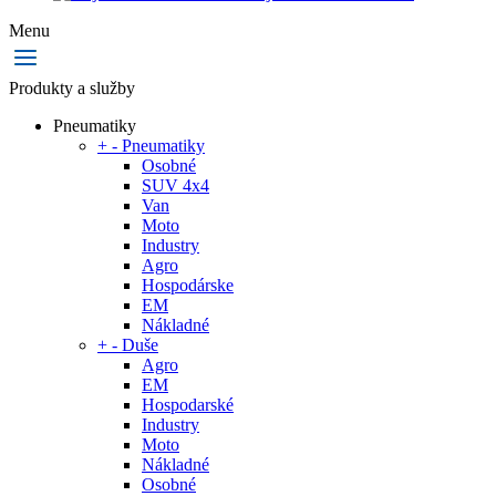
Menu
Produkty a služby
Pneumatiky
+
-
Pneumatiky
Osobné
SUV 4x4
Van
Moto
Industry
Agro
Hospodárske
EM
Nákladné
+
-
Duše
Agro
EM
Hospodarské
Industry
Moto
Nákladné
Osobné