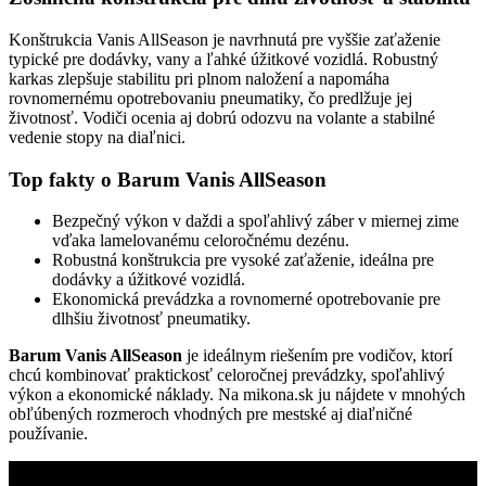
Konštrukcia Vanis AllSeason je navrhnutá pre vyššie zaťaženie
typické pre dodávky, vany a ľahké úžitkové vozidlá. Robustný
karkas zlepšuje stabilitu pri plnom naložení a napomáha
rovnomernému opotrebovaniu pneumatiky, čo predlžuje jej
životnosť. Vodiči ocenia aj dobrú odozvu na volante a stabilné
vedenie stopy na diaľnici.
Top fakty o Barum Vanis AllSeason
Bezpečný výkon v daždi a spoľahlivý záber v miernej zime
vďaka lamelovanému celoročnému dezénu.
Robustná konštrukcia pre vysoké zaťaženie, ideálna pre
dodávky a úžitkové vozidlá.
Ekonomická prevádzka a rovnomerné opotrebovanie pre
dlhšiu životnosť pneumatiky.
Barum Vanis AllSeason
je ideálnym riešením pre vodičov, ktorí
chcú kombinovať praktickosť celoročnej prevádzky, spoľahlivý
výkon a ekonomické náklady. Na mikona.sk ju nájdete v mnohých
obľúbených rozmeroch vhodných pre mestské aj diaľničné
používanie.