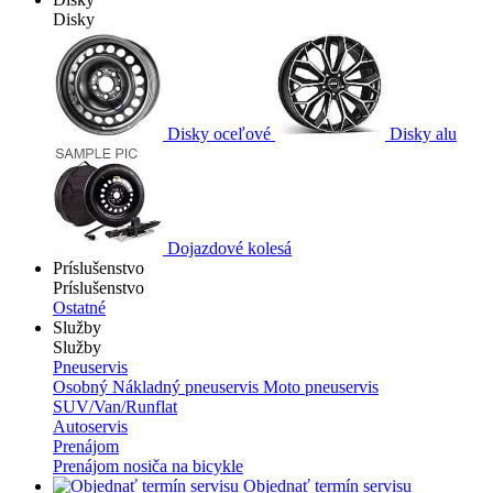
Disky
Disky oceľové
Disky alu
Dojazdové kolesá
Príslušenstvo
Príslušenstvo
Ostatné
Služby
Služby
Pneuservis
Osobný
Nákladný pneuservis
Moto pneuservis
SUV/Van/Runflat
Autoservis
Prenájom
Prenájom nosiča na bicykle
Objednať termín servisu