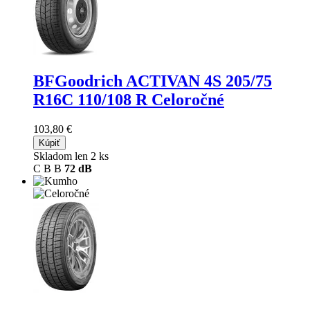
BFGoodrich ACTIVAN 4S
205/75
R16C 110/108 R Celoročné
103,80 €
Kúpiť
Skladom len 2 ks
C
B
B
72 dB