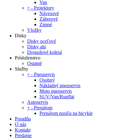
Van
+
-
Protektory
Návesové
Záberové
Zimné
Vložky
Disky
Disky oceľové
Disky alu
Dojazdové kolesá
Príslušenstvo
Ostatné
Služby
+
-
Pneuservis
Osobný
Nákladný pneuservis
Moto pneuservis
SUV/Van/Runflat
Autoservis
+
-
Prenájom
Prenájom nosiča na bicykle
Poradňa
O nás
Kontakt
Predajne