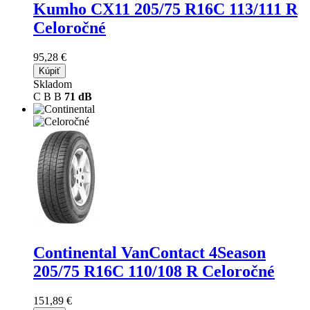
Kumho CX11
205/75 R16C 113/111 R
Celoročné
95,28 €
Kúpiť
Skladom
C
B
B
71 dB
Continental VanContact 4Season
205/75 R16C 110/108 R Celoročné
151,89 €