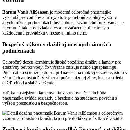
Barum Vanis AllSeason
je moderná celoročná pneumatika
vyvinutá pre vodičov a firmy, ktoré potrebujú stabilný výkon v
akýchkoľvek podmienkach bez nutnosti sezónneho prezúvania. Je
navrhnutá tak, aby zvládala vysoké zaťaženie, dlhé trasy a
každodennú prevádzku v meste aj mimo neho.
Bezpečný výkon v daždi aj miernych zimných
podmienkach
Celoročný dezén kombinuje široké pozdĺžne drážky a lamely pre
efektívny odvod vody, čo výrazne znižuje riziko aquaplaningu.
Pneumatika si udržuje dobrú priľnavosť na mokrej vozovke, istotu v
zákrutách a dostatočný záber aj počas miernej zimy, keď sa strieda
dážď, chlad a slabé sneženie.
Vďaka hustejšiemu lamelovaniu v stredovej časti behúňa
pneumatika zvláda rozjazdy a brzdenie na studenom povrchu s
vyššou presnosťou a bezpečnosťou.
Zosilnená konštrukcia pre dlhú životnosť a stabilitu