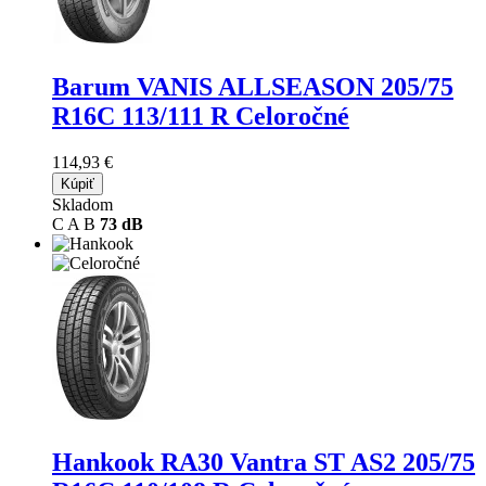
Barum VANIS ALLSEASON
205/75
R16C 113/111 R Celoročné
114,93 €
Kúpiť
Skladom
C
A
B
73 dB
Hankook RA30 Vantra ST AS2
205/75