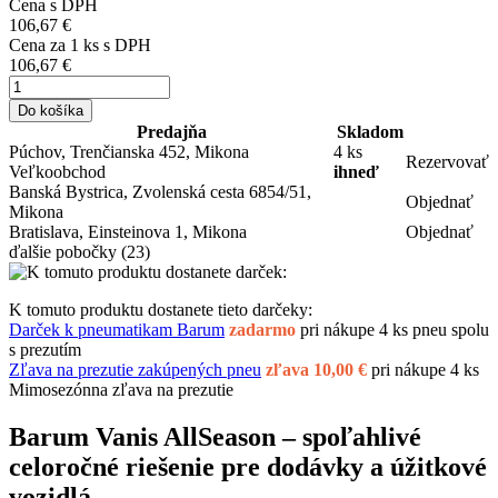
Cena s DPH
106,67 €
Cena za
1
ks s DPH
106,67 €
Do košíka
Predajňa
Skladom
Púchov, Trenčianska 452, Mikona
4 ks
Rezervovať
Veľkoobchod
ihneď
Banská Bystrica, Zvolenská cesta 6854/51,
Objednať
Mikona
Bratislava, Einsteinova 1, Mikona
Objednať
ďalšie pobočky
(23)
K tomuto produktu dostanete tieto darčeky:
Darček k pneumatikam Barum
zadarmo
pri nákupe 4 ks pneu spolu
s prezutím
Zľava na prezutie zakúpených pneu
zľava 10,00 €
pri nákupe 4 ks
Mimosezónna zľava na prezutie
Barum Vanis AllSeason – spoľahlivé
celoročné riešenie pre dodávky a úžitkové
vozidlá