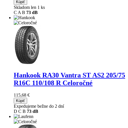
Kúpiť
Skladom len 1 ks
C
A
B
73 dB
Hankook RA30 Vantra ST AS2
205/75
R16C 110/108 R Celoročné
115,68 €
Kúpiť
Expedujeme bežne do 2 dní
D
C
B
73 dB