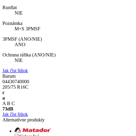
Runflat
NIE
Poznámka
M+S 3PMSF
3PMSF (ANO/NIE)
ANO
Ochrana ráfika (ANO/NIE)
NIE
Jak číst štítok
Barum
04430740000
205/75 R16C
c
a
A
B
C
73
dB
Jak číst štítok
Alternatívne produkty