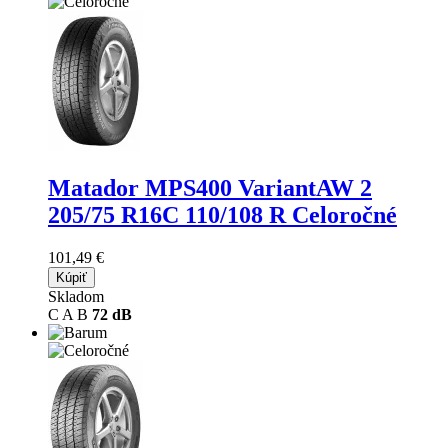
Matador MPS400 VariantAW 2
205/75 R16C 110/108 R Celoročné
101,49 €
Kúpiť
Skladom
C
A
B
72 dB