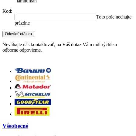
"iamhuman"
Kod:
Toto pole nechajte
prázdne
Neváhajte nás kontaktovať, na Váš dotaz Vám radi rýchle a
odborne odpovieme.
Všeobecné