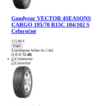
Goodyear VECTOR 4SEASONS
CARGO
195/70 R15C 104/102 S
Celoročné
115,06 €
Kúpiť
Expedujeme bežne do 2 dní
D
B
B
72 dB