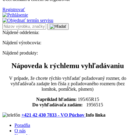
Registrovať
Nájdené oddelenia:
Nájdení výrobcovia:
Nájdené produkty:
Nápoveda k rýchlemu vyhľadávaniu
V prípade, že chcete rýchlo vyhľadať požadovaný rozmer, do
vyhľadávača zadajte len čísla z požadovaného rozmeru (bez
lomítok, pomĺčiek, písmen)
Napríklad hľadám:
195/65R15
Do vyhľadávača zadám:
1956515
+421 42 430 7833 - VO Púchov
Info linka
Poradňa
O nás