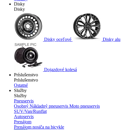
Disky
Disky
Disky oceľové
Disky alu
Dojazdové kolesá
Príslušenstvo
Príslušenstvo
Ostatné
Služby
Služby
Pneuservis
Osobný
Nákladný pneuservis
Moto pneuservis
SUV/Van/Runflat
Autoservis
Prenájom
Prenájom nosiča na bicykle