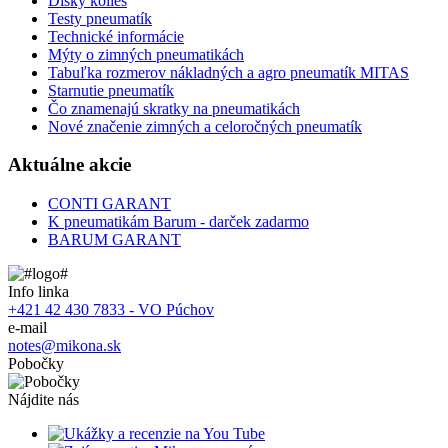
Disky kolies
Testy pneumatík
Technické informácie
Mýty o zimných pneumatikách
Tabuľka rozmerov nákladných a agro pneumatík MITAS
Starnutie pneumatík
Čo znamenajú skratky na pneumatikách
Nové značenie zimných a celoročných pneumatík
Aktuálne akcie
CONTI GARANT
K pneumatikám Barum - darček zadarmo
BARUM GARANT
Info linka
+421 42 430 7833 - VO Púchov
e-mail
notes@mikona.sk
Pobočky
Nájdite nás