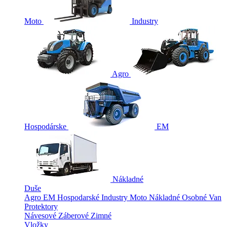
Moto
Industry
Agro
Hospodárske
EM
Nákladné
Duše
Agro
EM
Hospodarské
Industry
Moto
Nákladné
Osobné
Van
Protektory
Návesové
Záberové
Zimné
Vložky