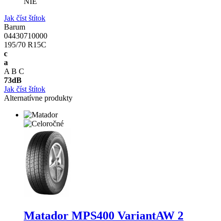
NIE
Jak číst štítok
Barum
04430710000
195/70 R15C
c
a
A
B
C
73
dB
Jak číst štítok
Alternatívne produkty
Matador MPS400 VariantAW 2