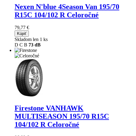
Nexen N'blue 4Season Van
195/70
R15C 104/102 R Celoročné
79,77 €
Kúpiť
Skladom len 1 ks
D
C
B
73 dB
Firestone VANHAWK
MULTISEASON
195/70 R15C
104/102 R Celoročné