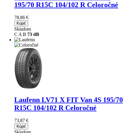
195/70 R15C 104/102 R Celoročné
78,86 €
Kúpiť
Skladom
C
A
B
73 dB
Laufenn LV71 X FIT Van 4S
195/70
R15C 104/102 R Celoročné
73,87 €
Kúpiť
Skladom