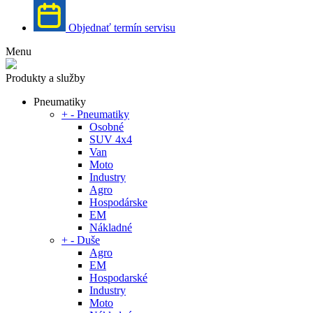
Objednať termín servisu
Menu
Produkty a služby
Pneumatiky
+
-
Pneumatiky
Osobné
SUV 4x4
Van
Moto
Industry
Agro
Hospodárske
EM
Nákladné
+
-
Duše
Agro
EM
Hospodarské
Industry
Moto