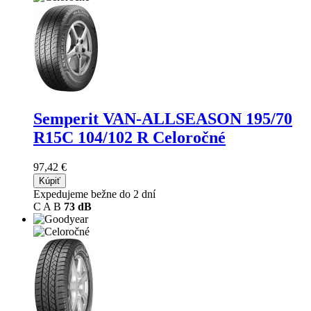
Semperit VAN-ALLSEASON
195/70
R15C 104/102 R Celoročné
97,42 €
Kúpiť
Expedujeme bežne do 2 dní
C
A
B
73 dB