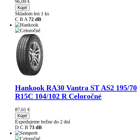
96,09 €
Kúpiť
Skladom len 1 ks
C
B
A
72 dB
Hankook RA30 Vantra ST AS2
195/70
R15C 104/102 R Celoročné
87,61 €
Kúpiť
Expedujeme bežne do 2 dní
D
C
B
73 dB