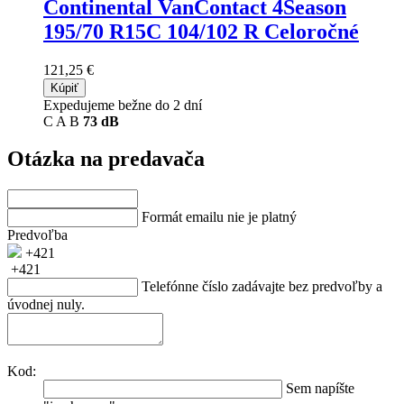
Continental VanContact 4Season
195/70 R15C 104/102 R Celoročné
121,25 €
Kúpiť
Expedujeme bežne do 2 dní
C
A
B
73 dB
Otázka na predavača
Formát emailu nie je platný
Predvoľba
+421
+421
Telefónne číslo zadávajte bez predvoľby a
úvodnej nuly.
Kod:
Sem napíšte