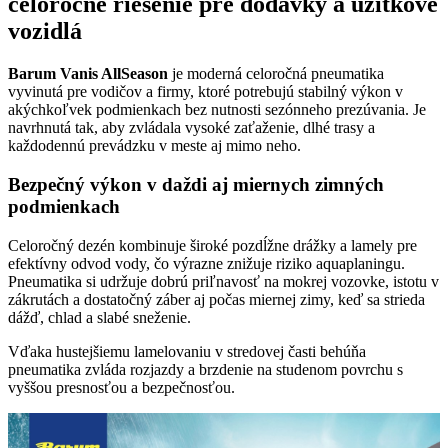
celoročné riešenie pre dodávky a úžitkové
vozidlá
Barum Vanis AllSeason
je moderná celoročná pneumatika
vyvinutá pre vodičov a firmy, ktoré potrebujú stabilný výkon v
akýchkoľvek podmienkach bez nutnosti sezónneho prezúvania. Je
navrhnutá tak, aby zvládala vysoké zaťaženie, dlhé trasy a
každodennú prevádzku v meste aj mimo neho.
Bezpečný výkon v daždi aj miernych zimných
podmienkach
Celoročný dezén kombinuje široké pozdĺžne drážky a lamely pre
efektívny odvod vody, čo výrazne znižuje riziko aquaplaningu.
Pneumatika si udržuje dobrú priľnavosť na mokrej vozovke, istotu v
zákrutách a dostatočný záber aj počas miernej zimy, keď sa strieda
dážď, chlad a slabé sneženie.
Vďaka hustejšiemu lamelovaniu v stredovej časti behúňa
pneumatika zvláda rozjazdy a brzdenie na studenom povrchu s
vyššou presnosťou a bezpečnosťou.