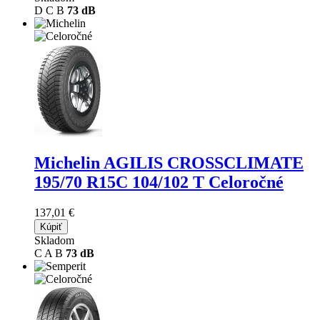
D
C
B
73 dB
Michelin AGILIS CROSSCLIMATE
195/70 R15C 104/102 T Celoročné
137,01 €
Kúpiť
Skladom
C
A
B
73 dB