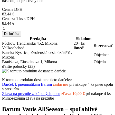
nasledujúci pracovný deň
Cena s DPH
83,44 €
Cena za
1
ks s DPH
83,44 €
Do košíka
Predajňa
Skladom
Púchov, Trenčianska 452, Mikona
20+ ks
Rezervovať
Veľkoobchod
ihneď
Banská Bystrica, Zvolenská cesta 6854/51,
Objednať
Mikona
Bratislava, Einsteinova 1, Mikona
Objednať
ďalšie pobočky
(23)
K tomuto produktu dostanete tieto darčeky:
Darček k pneumatikam Barum
zadarmo
pri nákupe 4 ks pneu spolu
s prezutím
Zľava na prezutie zakúpených pneu
zľava 10,00 €
pri nákupe 4 ks
Mimosezónna zľava na prezutie
Barum Vanis AllSeason – spoľahlivé