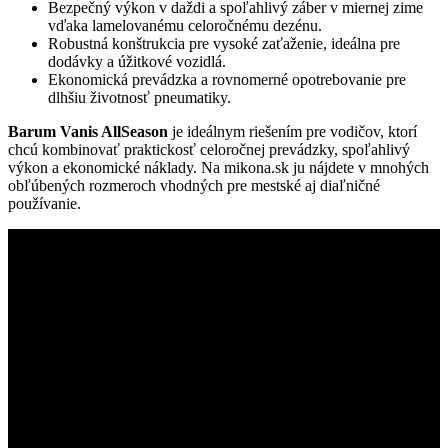
Bezpečný výkon v daždi a spoľahlivý záber v miernej zime
vďaka lamelovanému celoročnému dezénu.
Robustná konštrukcia pre vysoké zaťaženie, ideálna pre
dodávky a úžitkové vozidlá.
Ekonomická prevádzka a rovnomerné opotrebovanie pre
dlhšiu životnosť pneumatiky.
Barum Vanis AllSeason
je ideálnym riešením pre vodičov, ktorí
chcú kombinovať praktickosť celoročnej prevádzky, spoľahlivý
výkon a ekonomické náklady. Na mikona.sk ju nájdete v mnohých
obľúbených rozmeroch vhodných pre mestské aj diaľničné
používanie.