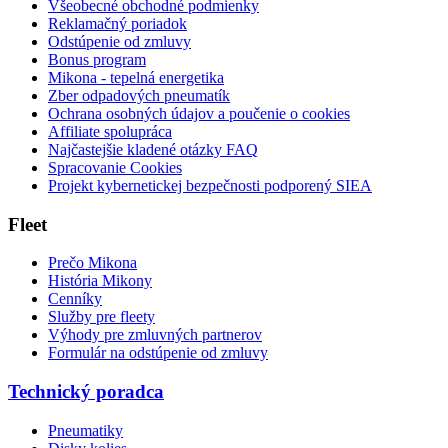
Všeobecné obchodné podmienky
Reklamačný poriadok
Odstúpenie od zmluvy
Bonus program
Mikona - tepelná energetika
Zber odpadových pneumatík
Ochrana osobných údajov a poučenie o cookies
Affiliate spolupráca
Najčastejšie kladené otázky FAQ
Spracovanie Cookies
Projekt kybernetickej bezpečnosti podporený SIEA
Fleet
Prečo Mikona
História Mikony
Cenníky
Služby pre fleety
Výhody pre zmluvných partnerov
Formulár na odstúpenie od zmluvy
Technický poradca
Pneumatiky