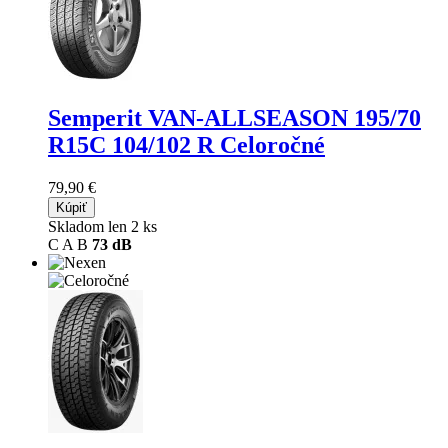
Semperit VAN-ALLSEASON
195/70
R15C 104/102 R Celoročné
79,90 €
Kúpiť
Skladom len 2 ks
C
A
B
73 dB