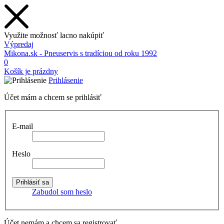
Využite možnosť lacno nakúpiť
Výpredaj
Mikona.sk - Pneuservis s tradíciou od roku 1992
0
Košík je prázdny
Prihlásenie
Účet mám a chcem se prihlásiť
E-mail
Heslo
Zabudol som heslo
Účet nemám a chcem sa registrovať