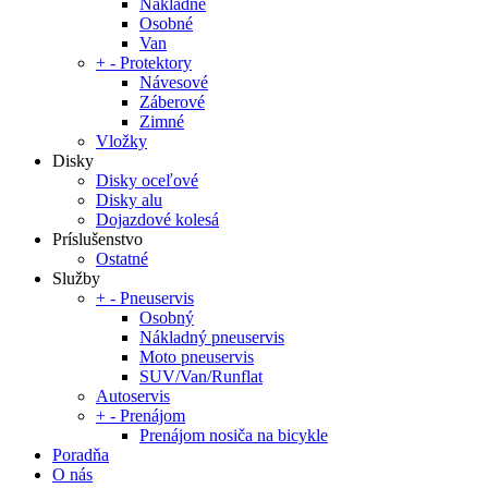
Nákladné
Osobné
Van
+
-
Protektory
Návesové
Záberové
Zimné
Vložky
Disky
Disky oceľové
Disky alu
Dojazdové kolesá
Príslušenstvo
Ostatné
Služby
+
-
Pneuservis
Osobný
Nákladný pneuservis
Moto pneuservis
SUV/Van/Runflat
Autoservis
+
-
Prenájom
Prenájom nosiča na bicykle
Poradňa
O nás