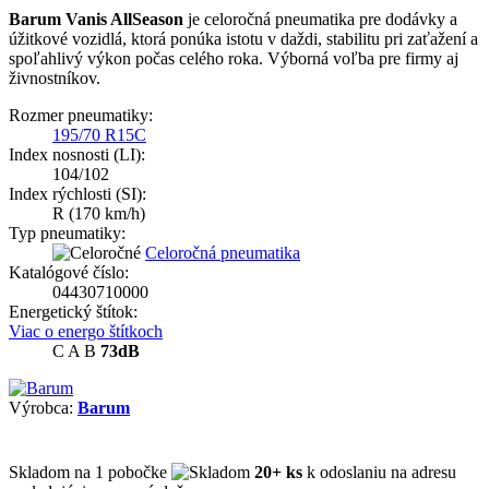
Barum Vanis AllSeason
je celoročná pneumatika pre dodávky a
úžitkové vozidlá, ktorá ponúka istotu v daždi, stabilitu pri zaťažení a
spoľahlivý výkon počas celého roka. Výborná voľba pre firmy aj
živnostníkov.
Rozmer pneumatiky:
195/70 R15C
Index nosnosti (LI):
104/102
Index rýchlosti (SI):
R
(170 km/h)
Typ pneumatiky:
Celoročná pneumatika
Katalógové číslo:
04430710000
Energetický štítok:
Viac o energo štítkoch
C
A
B
73dB
Výrobca:
Barum
Skladom
na 1 pobočke
20+ ks
k odoslaniu na adresu