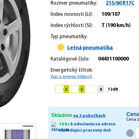
Rozmer pneumatiky:
215/60 R17C
Index nosnosti (LI):
109/107
Index rýchlosti (SI):
T
(190 km/h)
Typ pneumatiky:
Letná pneumatika
Katalógové číslo:
04431100000
Energetický štítok:
Viac o energo štítkoch
72dB
C
C
B
Cena
Skladom
na 2 pobočkách
Cena 
16 ks
k odoslaniu na adresu
nasledujúci pracovný deň