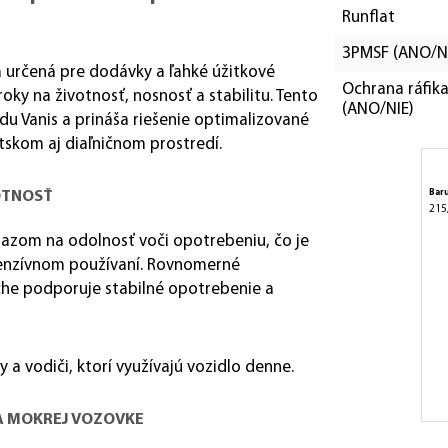
Runflat
3PMSF (ANO/N
a určená pre dodávky a ľahké úžitkové
Ochrana ráfik
oky na životnosť, nosnosť a stabilitu. Tento
(ANO/NIE)
u Vanis a prináša riešenie optimalizované
skom aj diaľničnom prostredí.
Bar
OTNOSŤ
215
azom na odolnosť voči opotrebeniu, čo je
tenzívnom používaní. Rovnomerné
oche podporuje stabilné opotrebenie a
y a vodiči, ktorí využívajú vozidlo denne.
NA MOKREJ VOZOVKE