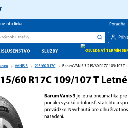
Ť
Poradňa
hov
Info linka
Prihl
RÍSLUŠENSTVO
SLUŽBY
arum
VANIS 3
215/60 R17C
Barum VANIS 3 215/60 R17C 109/107 T 
15/60 R17C 109/107 T Letné
Barum Vanis 3
je letná pneumatika pre 
ponúka vysokú odolnosť, stabilitu a spo
prevádzke. Navrhnutá pre dlhú životnos
nasadení.