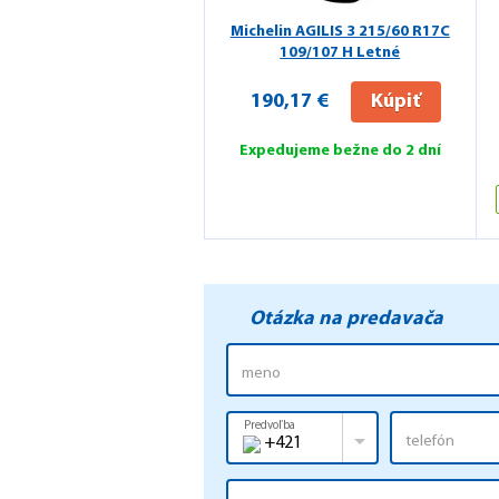
Michelin AGILIS 3
215/60 R17C
109/107 H Letné
190,17 €
Kúpiť
Expedujeme bežne do 2 dní
Otázka na predavača
Predvoľba
+421