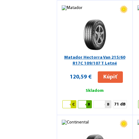
Matador Hectorra Van
215/60
R17C 109/107 T Letné
120,59 €
Kúpiť
Skladom
71 dB
C
B
B