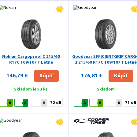
Nokian Cargoproof C
215/60
Goodyear EFFICIENTGRIP CARG
R17C 109/107 T Letné
2
215/60 R17C 109/107 T Letné
146,79 €
Kúpiť
176,81 €
Kúpiť
Skladom len 3 ks
Skladom
72 dB
71 dB
B
A
B
A
B
B