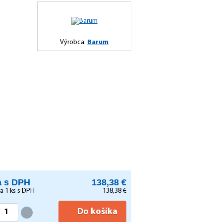
Výrobca:
Barum
 s DPH
138,38 €
za
1
ks s DPH
138,38 €
Do košíka