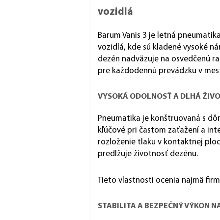
vozidlá
Barum Vanis 3 je letná pneumatik
vozidlá, kde sú kladené vysoké nár
dezén nadväzuje na osvedčenú rad
pre každodennú prevádzku v mest
VYSOKÁ ODOLNOSŤ A DLHÁ ŽIV
Pneumatika je konštruovaná s dôr
kľúčové pri častom zaťažení a in
rozloženie tlaku v kontaktnej pl
predlžuje životnosť dezénu.
Tieto vlastnosti ocenia najmä firm
STABILITA A BEZPEČNÝ VÝKON 