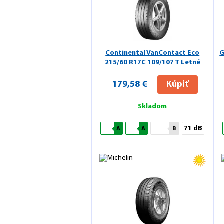
Continental VanContact Eco
G
215/60 R17C 109/107 T Letné
179,58 €
Kúpiť
Skladom
71 dB
A
A
B