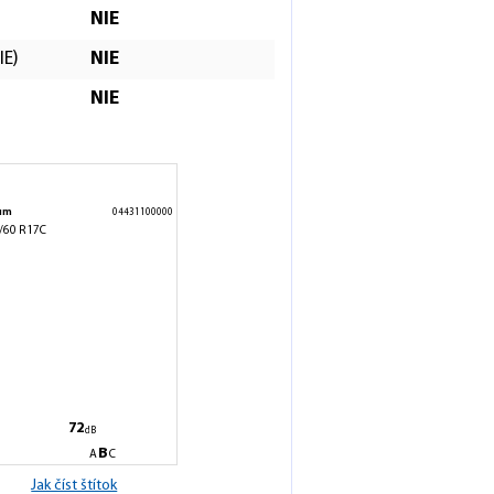
NIE
IE)
NIE
a
NIE
um
04431100000
/60 R17C
C
C
72
dB
B
A
C
Jak číst štítok