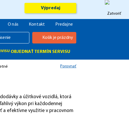
Výpredaj
O nás
Kontakt
Predajne
ásenie
Košík je prázdny
OBJEDNAŤ TERMÍN SERVISU
Porovnať
Letné
dodávky a úžitkové vozidlá, ktorá
ľahlivý výkon pri každodennej
ť a efektívne využitie v pracovnom