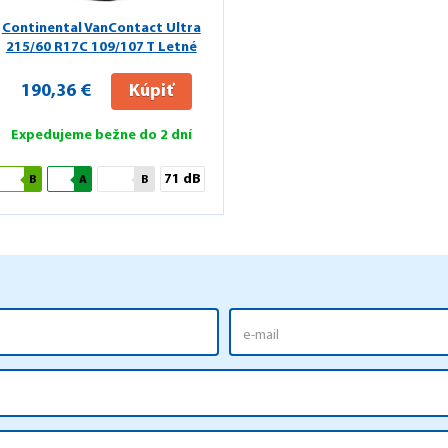
Continental VanContact Ultra
215/60 R17C 109/107 T Letné
190,36 €
Kúpiť
Expedujeme bežne do 2 dní
71 dB
B
A
B