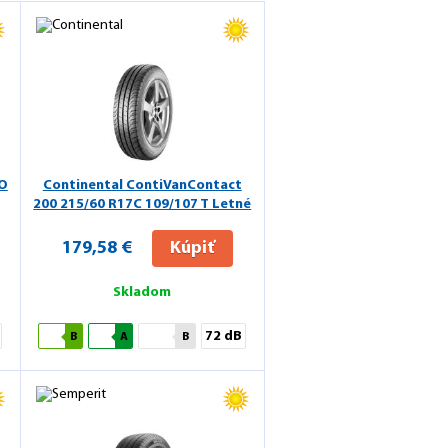
O
Continental ContiVanContact
200
215/60 R17C 109/107 T Letné
179,58 €
Kúpiť
Skladom
72 dB
B
A
B