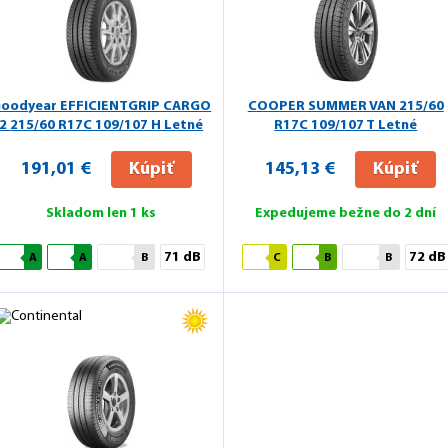
oodyear EFFICIENTGRIP CARGO
COOPER SUMMER VAN
215/60
2
215/60 R17C 109/107 H Letné
R17C 109/107 T Letné
191,01 €
Kúpiť
145,13 €
Kúpiť
Skladom len 1 ks
Expedujeme bežne do 2 dní
71 dB
72 dB
A
A
B
C
B
B