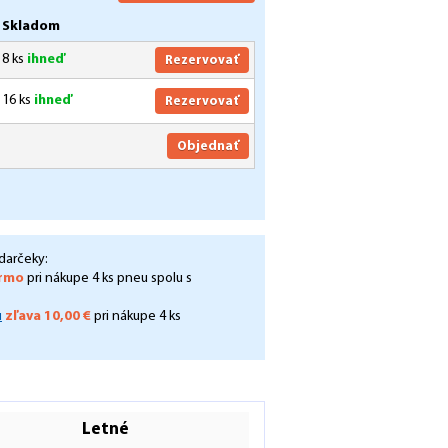
Skladom
8 ks
ihneď
Rezervovať
16 ks
ihneď
Rezervovať
Objednať
darčeky:
rmo
pri nákupe 4 ks pneu spolu s
u
zľava 10,00 €
pri nákupe 4 ks
Letné