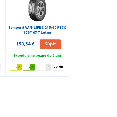
Semperit VAN-LIFE 3
215/60 R17C
109/107 T Letné
153,54 €
Kúpiť
Expedujeme bežne do 2 dní
72 dB
C
B
B