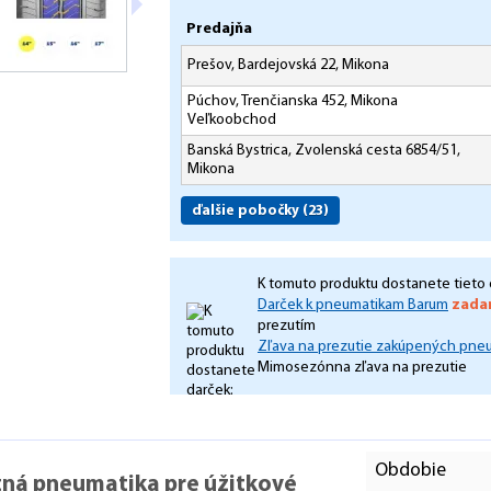
Predajňa
Prešov, Bardejovská 22, Mikona
Púchov, Trenčianska 452, Mikona
Veľkoobchod
Banská Bystrica, Zvolenská cesta 6854/51,
Mikona
ďalšie pobočky
(23)
K tomuto produktu dostanete tieto 
Darček k pneumatikam Barum
zada
prezutím
Zľava na prezutie zakúpených pne
Mimosezónna zľava na prezutie
Obdobie
etná pneumatika pre úžitkové