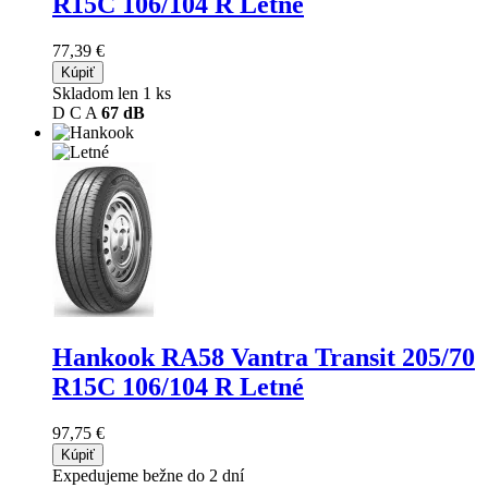
R15C 106/104 R Letné
77,39 €
Kúpiť
Skladom len 1 ks
D
C
A
67 dB
Hankook RA58 Vantra Transit
205/70
R15C 106/104 R Letné
97,75 €
Kúpiť
Expedujeme bežne do 2 dní