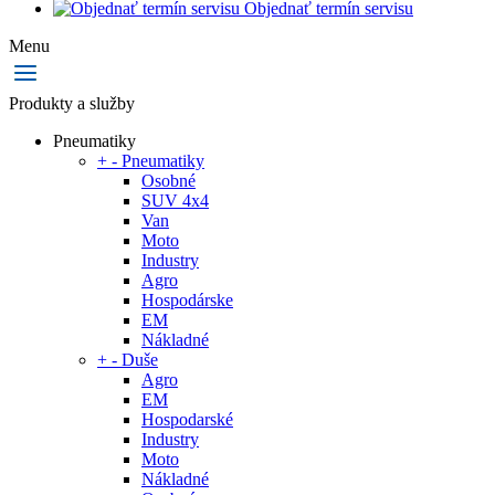
Objednať termín servisu
Menu
Produkty a služby
Pneumatiky
+
-
Pneumatiky
Osobné
SUV 4x4
Van
Moto
Industry
Agro
Hospodárske
EM
Nákladné
+
-
Duše
Agro
EM
Hospodarské
Industry
Moto
Nákladné