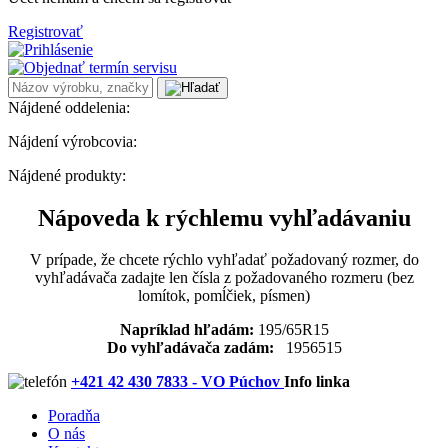
Registrovať
Nájdené oddelenia:
Nájdení výrobcovia:
Nájdené produkty:
Nápoveda k rýchlemu vyhľadávaniu
V prípade, že chcete rýchlo vyhľadať požadovaný rozmer, do
vyhľadávača zadajte len čísla z požadovaného rozmeru (bez
lomítok, pomĺčiek, písmen)
Napríklad hľadám:
195/65R15
Do vyhľadávača zadám:
1956515
+421 42 430 7833 - VO Púchov
Info linka
Poradňa
O nás