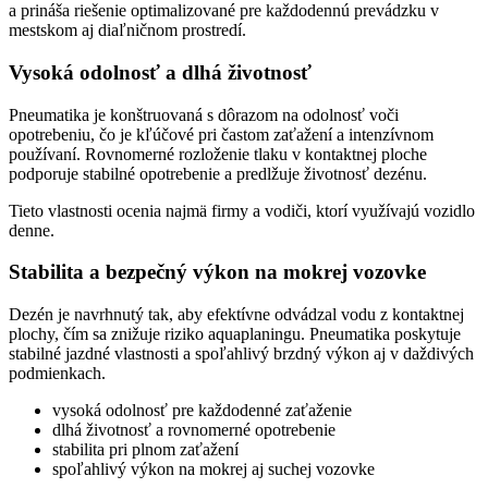
a prináša riešenie optimalizované pre každodennú prevádzku v
mestskom aj diaľničnom prostredí.
Vysoká odolnosť a dlhá životnosť
Pneumatika je konštruovaná s dôrazom na odolnosť voči
opotrebeniu, čo je kľúčové pri častom zaťažení a intenzívnom
používaní. Rovnomerné rozloženie tlaku v kontaktnej ploche
podporuje stabilné opotrebenie a predlžuje životnosť dezénu.
Tieto vlastnosti ocenia najmä firmy a vodiči, ktorí využívajú vozidlo
denne.
Stabilita a bezpečný výkon na mokrej vozovke
Dezén je navrhnutý tak, aby efektívne odvádzal vodu z kontaktnej
plochy, čím sa znižuje riziko aquaplaningu. Pneumatika poskytuje
stabilné jazdné vlastnosti a spoľahlivý brzdný výkon aj v daždivých
podmienkach.
vysoká odolnosť pre každodenné zaťaženie
dlhá životnosť a rovnomerné opotrebenie
stabilita pri plnom zaťažení
spoľahlivý výkon na mokrej aj suchej vozovke