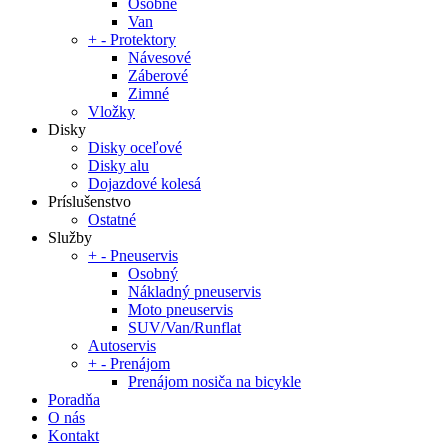
Osobné
Van
+
-
Protektory
Návesové
Záberové
Zimné
Vložky
Disky
Disky oceľové
Disky alu
Dojazdové kolesá
Príslušenstvo
Ostatné
Služby
+
-
Pneuservis
Osobný
Nákladný pneuservis
Moto pneuservis
SUV/Van/Runflat
Autoservis
+
-
Prenájom
Prenájom nosiča na bicykle
Poradňa
O nás
Kontakt