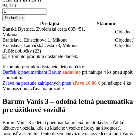
93,41 €
Do košíka
Predajňa
Skladom
Banská Bystrica, Zvolenská cesta 6854/51,
Objednať
Mikona
Bratislava, Einsteinova 1, Mikona
Objednať
Bratislava, Lamačská cesta 73, Mikona
Objednať
ďalšie pobočky
(23)
K tomuto produktu dostanete tieto darčeky:
Darček k pneumatikam Barum
zadarmo
pri nákupe 4 ks pneu spolu
s prezutím
Zľava na prezutie zakúpených pneu
zľava 10,00 €
pri nákupe 4 ks
Mimosezónna zľava na prezutie
Barum Vanis 3 – odolná letná pneumatika
pre úžitkové vozidlá
Barum Vanis 3 je letná pneumatika určená pre dodávky a ľahké
úžitkové vozidlá, kde sú kladené vysoké nároky na životnosť,
nosnosť a stabilitu. Tento dezén nadväzuje na osvedčenú radu Vanis