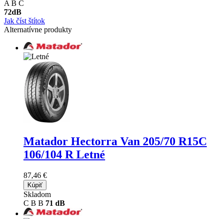
A
B
C
72
dB
Jak číst štítok
Alternatívne produkty
Matador Hectorra Van
205/70 R15C
106/104 R Letné
87,46 €
Kúpiť
Skladom
C
B
B
71 dB