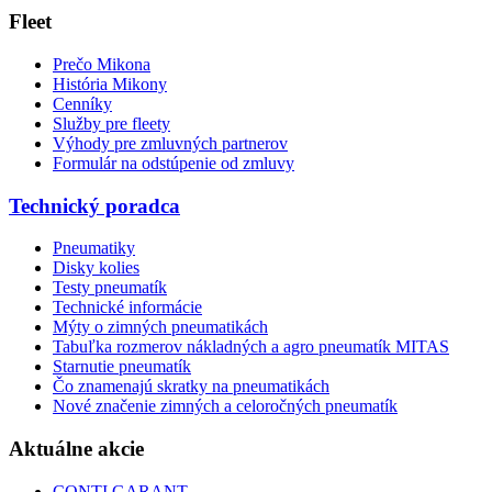
Fleet
Prečo Mikona
História Mikony
Cenníky
Služby pre fleety
Výhody pre zmluvných partnerov
Formulár na odstúpenie od zmluvy
Technický poradca
Pneumatiky
Disky kolies
Testy pneumatík
Technické informácie
Mýty o zimných pneumatikách
Tabuľka rozmerov nákladných a agro pneumatík MITAS
Starnutie pneumatík
Čo znamenajú skratky na pneumatikách
Nové značenie zimných a celoročných pneumatík
Aktuálne akcie
CONTI GARANT