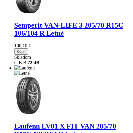
Semperit VAN-LIFE 3
205/70 R15C
106/104 R Letné
100,10 €
Kúpiť
Skladom
C
B
B
72 dB
Laufenn LV01 X FIT VAN
205/70