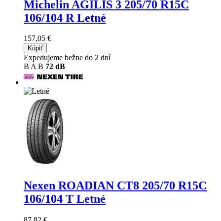
Michelin AGILIS 3
205/70 R15C
106/104 R Letné
157,05 €
Kúpiť
Expedujeme bežne do 2 dní
B
A
B
72 dB
Nexen ROADIAN CT8
205/70 R15C
106/104 T Letné
87,82 €