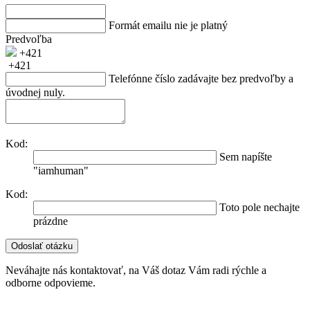
Formát emailu nie je platný
Predvoľba
+421
+421
Telefónne číslo zadávajte bez predvoľby a
úvodnej nuly.
Kod:
Sem napíšte
"iamhuman"
Kod:
Toto pole nechajte
prázdne
Neváhajte nás kontaktovať, na Váš dotaz Vám radi rýchle a
odborne odpovieme.