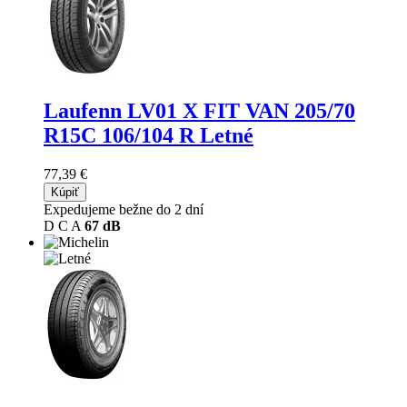
Laufenn LV01 X FIT VAN
205/70
R15C 106/104 R Letné
77,39 €
Kúpiť
Expedujeme bežne do 2 dní
D
C
A
67 dB