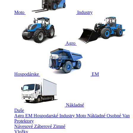
Moto
Industry
Agro
Hospodárske
EM
Nákladné
Duše
Agro
EM
Hospodarské
Industry
Moto
Nákladné
Osobné
Van
Protektory
Návesové
Záberové
Zimné
Vložky