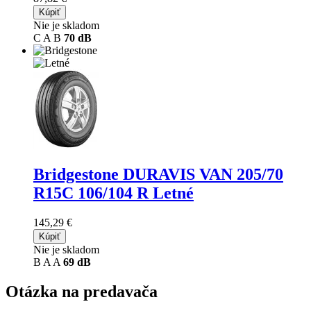
Kúpiť
Nie je skladom
C
A
B
70 dB
Bridgestone DURAVIS VAN
205/70
R15C 106/104 R Letné
145,29 €
Kúpiť
Nie je skladom
B
A
A
69 dB
Otázka na predavača