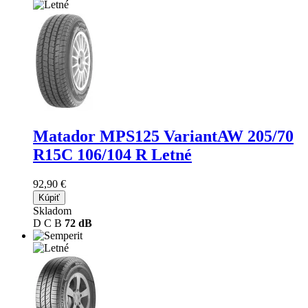
Matador MPS125 VariantAW
205/70
R15C 106/104 R Letné
92,90 €
Kúpiť
Skladom
D
C
B
72 dB