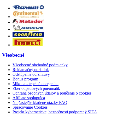
Všeobecné
Všeobecné obchodné podmienky
Reklamačný poriadok
Odstúpenie od zmluvy
Bonus program
Mikona - tepelná energetika
Zber odpadových pneumatík
Ochrana osobných údajov a poučenie o cookies
Affiliate spolupráca
Najčastejšie kladené otázky FAQ
Spracovanie Cookies
Projekt kybernetickej bezpečnosti podporený SIEA