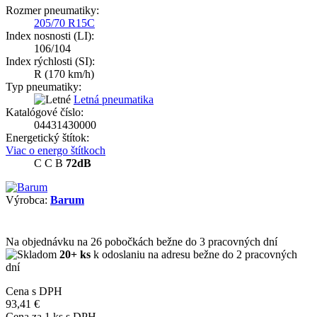
Rozmer pneumatiky:
205/70 R15C
Index nosnosti (LI):
106/104
Index rýchlosti (SI):
R
(170 km/h)
Typ pneumatiky:
Letná pneumatika
Katalógové číslo:
04431430000
Energetický štítok:
Viac o energo štítkoch
C
C
B
72dB
Výrobca:
Barum
Na objednávku
na 26 pobočkách
bežne do 3 pracovných dní
20+ ks
k odoslaniu na adresu bežne do 2 pracovných
dní
Cena s DPH
93,41 €
Cena za
1
ks s DPH