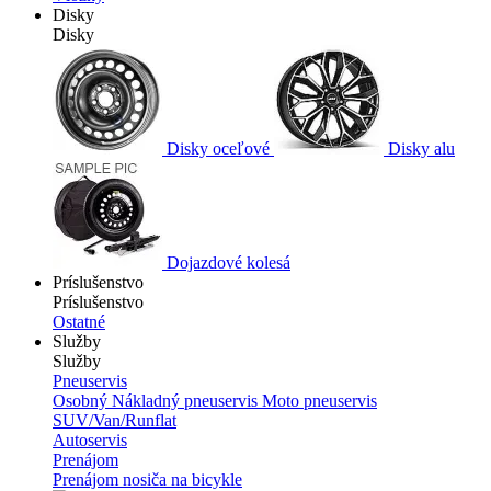
Disky
Disky
Disky oceľové
Disky alu
Dojazdové kolesá
Príslušenstvo
Príslušenstvo
Ostatné
Služby
Služby
Pneuservis
Osobný
Nákladný pneuservis
Moto pneuservis
SUV/Van/Runflat
Autoservis
Prenájom
Prenájom nosiča na bicykle