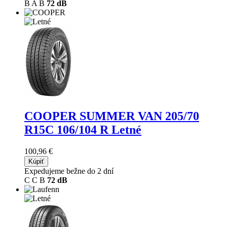
B
A
B
72 dB
COOPER SUMMER VAN
205/70
R15C 106/104 R Letné
100,96 €
Kúpiť
Expedujeme bežne do 2 dní
C
C
B
72 dB