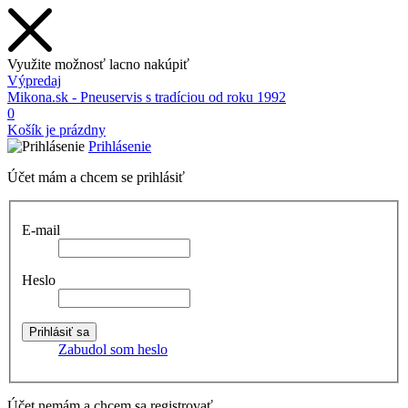
Využite možnosť lacno nakúpiť
Výpredaj
Mikona.sk - Pneuservis s tradíciou od roku 1992
0
Košík je prázdny
Prihlásenie
Účet mám a chcem se prihlásiť
E-mail
Heslo
Zabudol som heslo
Účet nemám a chcem sa registrovať