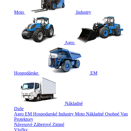
Moto
Industry
Agro
Hospodárske
EM
Nákladné
Duše
Agro
EM
Hospodarské
Industry
Moto
Nákladné
Osobné
Van
Protektory
Návesové
Záberové
Zimné
Vložky