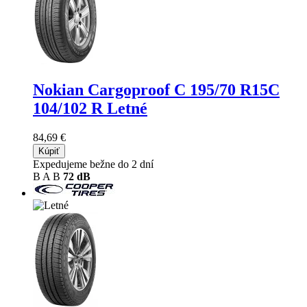
Nokian Cargoproof C
195/70 R15C
104/102 R Letné
84,69 €
Kúpiť
Expedujeme bežne do 2 dní
B
A
B
72 dB