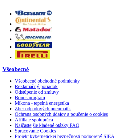
Všeobecné
Všeobecné obchodné podmienky
Reklamačný poriadok
Odstúpenie od zmluvy
Bonus program
Mikona - tepelná energetika
Zber odpadových pneumatík
Ochrana osobných údajov a poučenie o cookies
Affiliate spolupráca
Najčastejšie kladené otázky FAQ
Spracovanie Cookies
Projekt kybernetickej bezpečnosti podporený SIEA