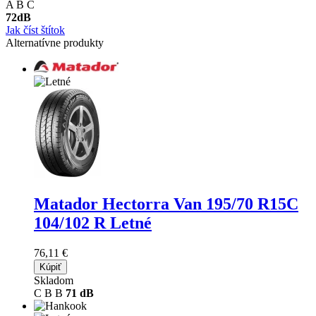
A
B
C
72
dB
Jak číst štítok
Alternatívne produkty
Matador Hectorra Van
195/70 R15C
104/102 R Letné
76,11 €
Kúpiť
Skladom
C
B
B
71 dB