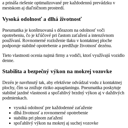
a prináša riešenie optimalizované pre každodennú prevádzku v
mestskom aj diaľničnom prostredí.
Vysoká odolnosť a dlhá životnosť
Pneumatika je konštruovaná s dôrazom na odolnosť voči
opotrebeniu, čo je kľúčové pri častom zaťažení a intenzívnom
používaní. Rovnomerné rozloženie tlaku v kontaktnej ploche
podporuje stabilné opotrebenie a predlžuje životnosť dezénu.
Tieto vlastnosti ocenia najmä firmy a vodiči, ktorí využívajú vozidlo
denne.
Stabilita a bezpečný výkon na mokrej vozovke
Dezén je navrhnutý tak, aby efektívne odvádzal vodu z kontaktnej
plochy, čím sa znižuje riziko aquaplaningu. Pneumatika poskytuje
stabilné jazdné vlastnosti a spoľahlivý brzdný výkon aj v daždivých
podmienkach.
vysoká odolnosť pre každodenné zaťaženie
dlhá životnosť a rovnomerné opotrebenie
stabilita pri plnom zaťažení
spoľahlivý výkon na mokrej aj suchej vozovke