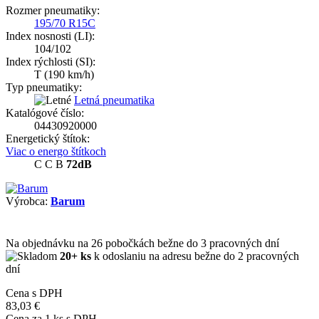
Rozmer pneumatiky:
195/70 R15C
Index nosnosti (LI):
104/102
Index rýchlosti (SI):
T
(190 km/h)
Typ pneumatiky:
Letná pneumatika
Katalógové číslo:
04430920000
Energetický štítok:
Viac o energo štítkoch
C
C
B
72dB
Výrobca:
Barum
Na objednávku
na 26 pobočkách
bežne do 3 pracovných dní
20+ ks
k odoslaniu na adresu bežne do 2 pracovných
dní
Cena s DPH
83,03 €
Cena za
1
ks s DPH