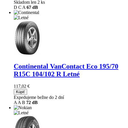
Skladom len 2 ks
D
C
A
67 dB
Continental VanContact Eco
195/70
R15C 104/102 R Letné
117,02 €
Kúpiť
Expedujeme bežne do 2 dní
A
A
B
72 dB