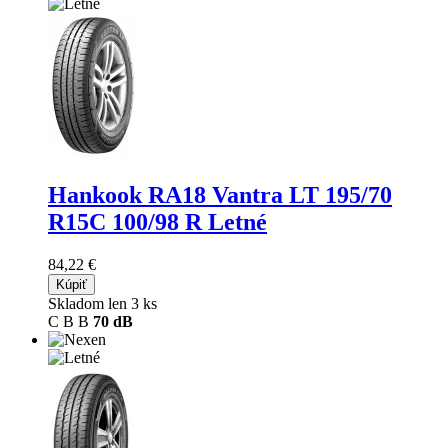
Hankook RA18 Vantra LT
195/70
R15C 100/98 R Letné
84,22 €
Kúpiť
Skladom len 3 ks
C
B
B
70 dB