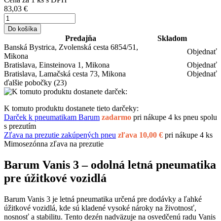
83,03 €
Do košíka
Predajňa
Skladom
Banská Bystrica, Zvolenská cesta 6854/51,
Objednať
Mikona
Bratislava, Einsteinova 1, Mikona
Objednať
Bratislava, Lamačská cesta 73, Mikona
Objednať
ďalšie pobočky
(23)
K tomuto produktu dostanete tieto darčeky:
Darček k pneumatikam Barum
zadarmo
pri nákupe 4 ks pneu spolu
s prezutím
Zľava na prezutie zakúpených pneu
zľava 10,00 €
pri nákupe 4 ks
Mimosezónna zľava na prezutie
Barum Vanis 3 – odolná letná pneumatika
pre úžitkové vozidlá
Barum Vanis 3 je letná pneumatika určená pre dodávky a ľahké
úžitkové vozidlá, kde sú kladené vysoké nároky na životnosť,
nosnosť a stabilitu. Tento dezén nadväzuje na osvedčenú radu Vanis