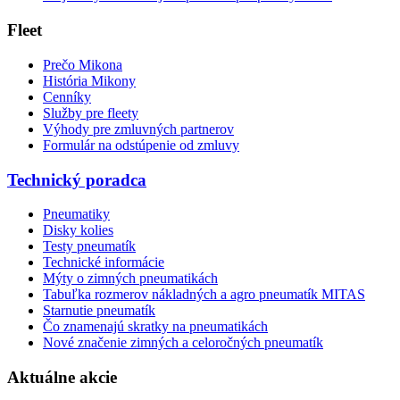
Fleet
Prečo Mikona
História Mikony
Cenníky
Služby pre fleety
Výhody pre zmluvných partnerov
Formulár na odstúpenie od zmluvy
Technický poradca
Pneumatiky
Disky kolies
Testy pneumatík
Technické informácie
Mýty o zimných pneumatikách
Tabuľka rozmerov nákladných a agro pneumatík MITAS
Starnutie pneumatík
Čo znamenajú skratky na pneumatikách
Nové značenie zimných a celoročných pneumatík
Aktuálne akcie