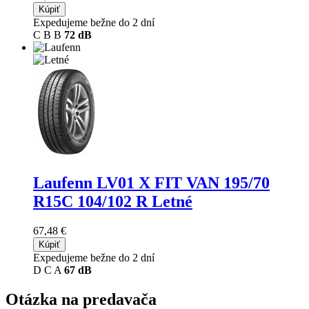
Kúpiť
Expedujeme bežne do 2 dní
C
B
B
72 dB
Laufenn LV01 X FIT VAN
195/70
R15C 104/102 R Letné
67,48 €
Kúpiť
Expedujeme bežne do 2 dní
D
C
A
67 dB
Otázka na predavača