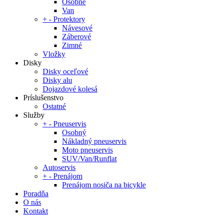
Osobné
Van
+
-
Protektory
Návesové
Záberové
Zimné
Vložky
Disky
Disky oceľové
Disky alu
Dojazdové kolesá
Príslušenstvo
Ostatné
Služby
+
-
Pneuservis
Osobný
Nákladný pneuservis
Moto pneuservis
SUV/Van/Runflat
Autoservis
+
-
Prenájom
Prenájom nosiča na bicykle
Poradňa
O nás
Kontakt