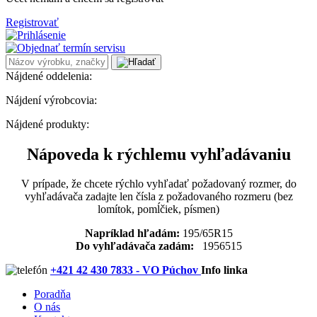
Registrovať
Nájdené oddelenia:
Nájdení výrobcovia:
Nájdené produkty:
Nápoveda k rýchlemu vyhľadávaniu
V prípade, že chcete rýchlo vyhľadať požadovaný rozmer, do
vyhľadávača zadajte len čísla z požadovaného rozmeru (bez
lomítok, pomĺčiek, písmen)
Napríklad hľadám:
195/65R15
Do vyhľadávača zadám:
1956515
+421 42 430 7833 - VO Púchov
Info linka
Poradňa
O nás