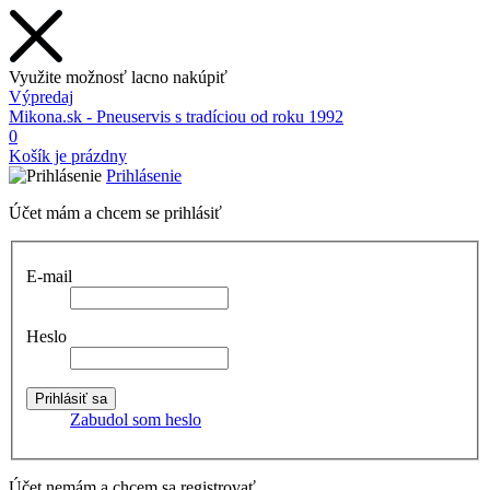
Využite možnosť lacno nakúpiť
Výpredaj
Mikona.sk - Pneuservis s tradíciou od roku 1992
0
Košík je prázdny
Prihlásenie
Účet mám a chcem se prihlásiť
E-mail
Heslo
Zabudol som heslo
Účet nemám a chcem sa registrovať