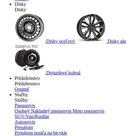
Disky
Disky
Disky oceľové
Disky alu
Dojazdové kolesá
Príslušenstvo
Príslušenstvo
Ostatné
Služby
Služby
Pneuservis
Osobný
Nákladný pneuservis
Moto pneuservis
SUV/Van/Runflat
Autoservis
Prenájom
Prenájom nosiča na bicykle