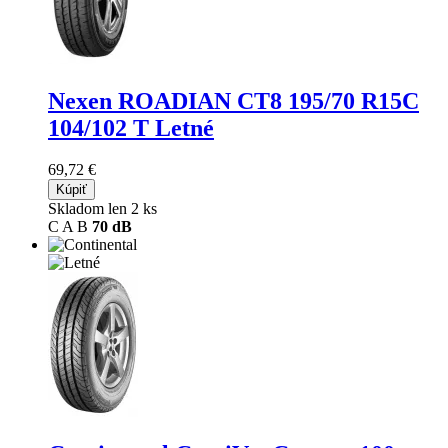
Nexen ROADIAN CT8
195/70 R15C
104/102 T Letné
69,72 €
Kúpiť
Skladom len 2 ks
C
A
B
70 dB