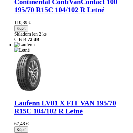
Continental ContiVanContact 100
195/70 R15C 104/102 R Letné
110,39 €
Kúpiť
Skladom len 2 ks
C
B
B
72 dB
Laufenn LV01 X FIT VAN
195/70
R15C 104/102 R Letné
67,48 €
Kúpiť