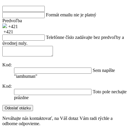
Formát emailu nie je platný
Predvoľba
+421
+421
Telefónne číslo zadávajte bez predvoľby a
úvodnej nuly.
Kod:
Sem napíšte
"iamhuman"
Kod:
Toto pole nechajte
prázdne
Neváhajte nás kontaktovať, na Váš dotaz Vám radi rýchle a
odborne odpovieme.