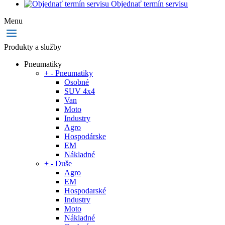
Objednať termín servisu
Menu
Produkty a služby
Pneumatiky
+
-
Pneumatiky
Osobné
SUV 4x4
Van
Moto
Industry
Agro
Hospodárske
EM
Nákladné
+
-
Duše
Agro
EM
Hospodarské
Industry
Moto
Nákladné