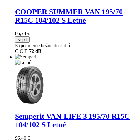
COOPER SUMMER VAN
195/70
R15C 104/102 S Letné
86,24 €
Kúpiť
Expedujeme bežne do 2 dní
C
C
B
72 dB
Semperit VAN-LIFE 3
195/70 R15C
104/102 S Letné
96,40 €