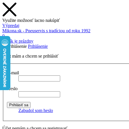
Využite možnosť lacno nakúpiť
Výpredaj
Mikona.sk - Pneuservis s tradíciou od roku 1992
0
Košík je prázdny
Prihlásenie
Účet mám a chcem se prihlásiť
E-mail
Heslo
Zabudol som heslo
Účet nemám a chcem sa registrovať