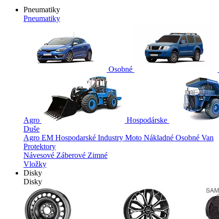
Pneumatiky
Pneumatiky
Osobné
Agro
Hospodárske
Duše
Agro
EM
Hospodarské
Industry
Moto
Nákladné
Osobné
Van
Protektory
Návesové
Záberové
Zimné
Vložky
Disky
Disky