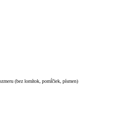
ozmeru (bez lomítok, pomĺčiek, písmen)