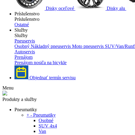
Disky oceľové
Disky alu
Príslušenstvo
Príslušenstvo
Ostatné
Služby
Služby
Pneuservis
Osobný
Nákladný pneuservis
Moto pneuservis
SUV/Van/Runfl
Autoservis
Prenájom
Prenájom nosiča na bicykle
Objednať termín servisu
Menu
Produkty a služby
Pneumatiky
+
-
Pneumatiky
Osobné
SUV 4x4
Van