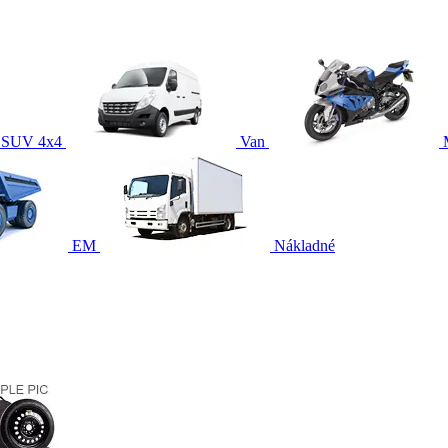
SUV 4x4
Van
EM
Nákladné