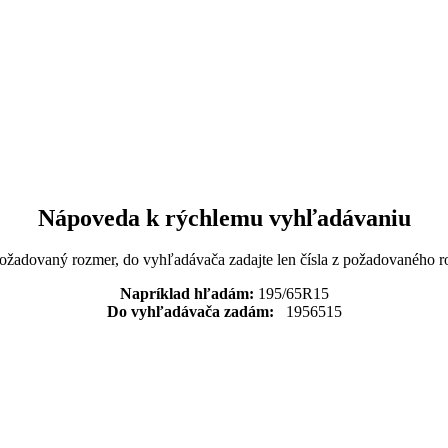
Nápoveda k rýchlemu vyhľadávaniu
požadovaný rozmer, do vyhľadávača zadajte len čísla z požadovaného r
Napríklad hľadám:
195/65R15
Do vyhľadávača zadám:
1956515