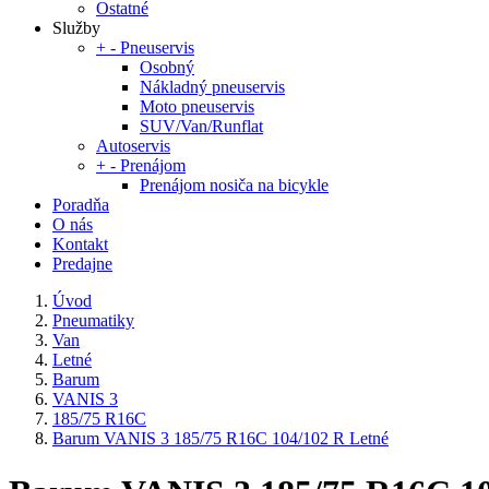
Ostatné
Služby
+
-
Pneuservis
Osobný
Nákladný pneuservis
Moto pneuservis
SUV/Van/Runflat
Autoservis
+
-
Prenájom
Prenájom nosiča na bicykle
Poradňa
O nás
Kontakt
Predajne
Úvod
Pneumatiky
Van
Letné
Barum
VANIS 3
185/75 R16C
Barum VANIS 3 185/75 R16C 104/102 R Letné