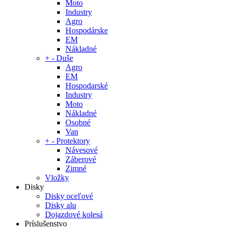
Moto
Industry
Agro
Hospodárske
EM
Nákladné
+
-
Duše
Agro
EM
Hospodarské
Industry
Moto
Nákladné
Osobné
Van
+
-
Protektory
Návesové
Záberové
Zimné
Vložky
Disky
Disky oceľové
Disky alu
Dojazdové kolesá
Príslušenstvo