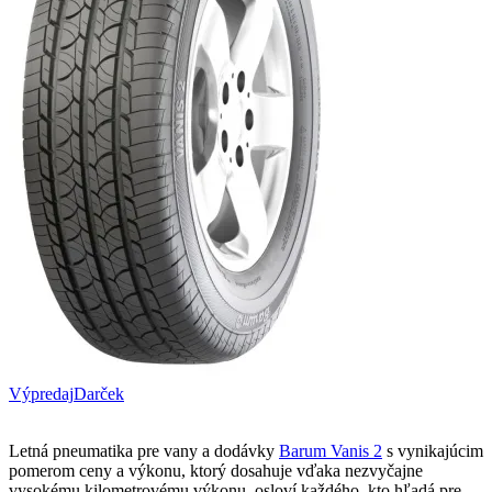
Výpredaj
Darček
Letná pneumatika pre vany a dodávky
Barum Vanis 2
s vynikajúcim
pomerom ceny a výkonu, ktorý dosahuje vďaka nezvyčajne
vysokému kilometrovému výkonu, osloví každého, kto hľadá pre