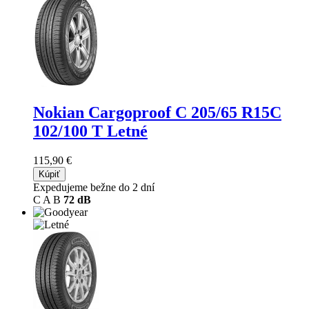
Nokian Cargoproof C
205/65 R15C
102/100 T Letné
115,90 €
Kúpiť
Expedujeme bežne do 2 dní
C
A
B
72 dB