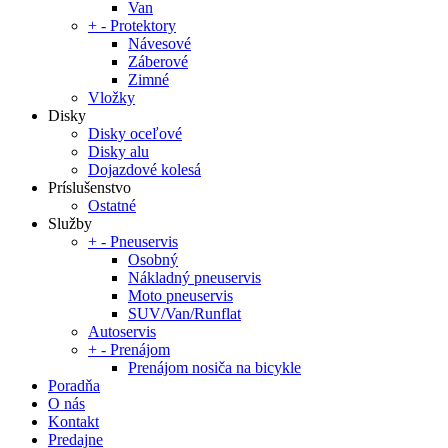
Van
+
-
Protektory
Návesové
Záberové
Zimné
Vložky
Disky
Disky oceľové
Disky alu
Dojazdové kolesá
Príslušenstvo
Ostatné
Služby
+
-
Pneuservis
Osobný
Nákladný pneuservis
Moto pneuservis
SUV/Van/Runflat
Autoservis
+
-
Prenájom
Prenájom nosiča na bicykle
Poradňa
O nás
Kontakt
Predajne