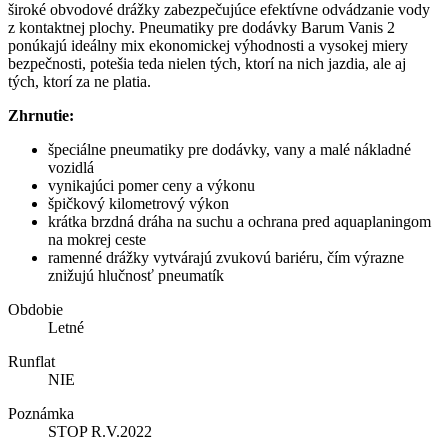
široké obvodové drážky zabezpečujúce efektívne odvádzanie vody
z kontaktnej plochy. Pneumatiky pre dodávky Barum Vanis 2
ponúkajú ideálny mix ekonomickej výhodnosti a vysokej miery
bezpečnosti, potešia teda nielen tých, ktorí na nich jazdia, ale aj
tých, ktorí za ne platia.
Zhrnutie:
špeciálne pneumatiky pre dodávky, vany a malé nákladné
vozidlá
vynikajúci pomer ceny a výkonu
špičkový kilometrový výkon
krátka brzdná dráha na suchu a ochrana pred aquaplaningom
na mokrej ceste
ramenné drážky vytvárajú zvukovú bariéru, čím výrazne
znižujú hlučnosť pneumatík
Obdobie
Letné
Runflat
NIE
Poznámka
STOP R.V.2022