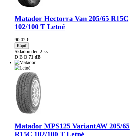
Matador Hectorra Van
205/65 R15C
102/100 T Letné
90,02 €
Kúpiť
Skladom len 2 ks
D
B
B
71 dB
Matador MPS125 VariantAW
205/65
R15C 102/100 T Letné