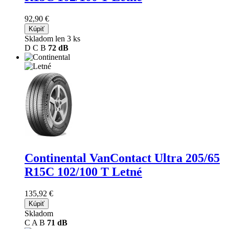
92,90 €
Kúpiť
Skladom len 3 ks
D
C
B
72 dB
Continental VanContact Ultra
205/65
R15C 102/100 T Letné
135,92 €
Kúpiť
Skladom
C
A
B
71 dB