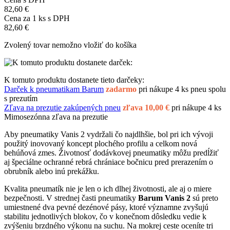
82,60 €
Cena za
1
ks s DPH
82,60 €
Zvolený tovar nemožno vložiť do košíka
K tomuto produktu dostanete tieto darčeky:
Darček k pneumatikam Barum
zadarmo
pri nákupe 4 ks pneu spolu
s prezutím
Zľava na prezutie zakúpených pneu
zľava 10,00 €
pri nákupe 4 ks
Mimosezónna zľava na prezutie
Aby pneumatiky Vanis 2 vydržali čo najdlhšie, bol pri ich vývoji
použitý inovovaný koncept plochého profilu a celkom nová
behúňová zmes. Životnosť dodávkovej pneumatiky môžu predĺžiť
aj špeciálne ochranné rebrá chrániace bočnicu pred prerazením o
obrubník alebo inú prekážku.
Kvalita pneumatík nie je len o ich dlhej životnosti, ale aj o miere
bezpečnosti. V strednej časti pneumatiky
Barum Vanis 2
sú preto
umiestnené dva pevné dezénové pásy, ktoré významne zvyšujú
stabilitu jednotlivých blokov, čo v konečnom dôsledku vedie k
zvýšeniu brzdného výkonu na suchu. Na mokrej ceste oceníte tri