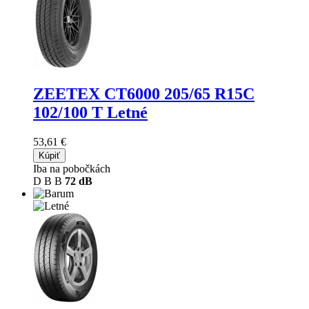
ZEETEX CT6000
205/65 R15C
102/100 T Letné
53,61 €
Kúpiť
Iba na pobočkách
D
B
B
72 dB