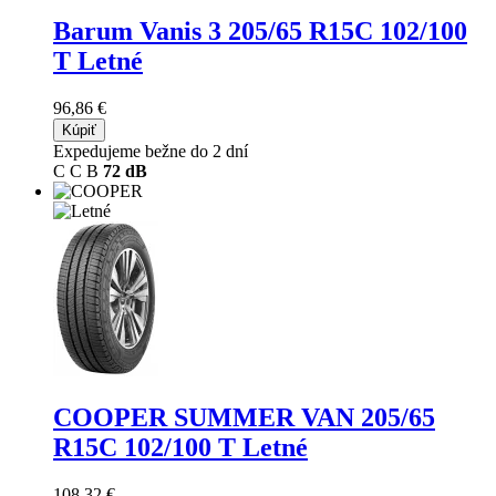
Barum Vanis 3
205/65 R15C 102/100
T Letné
96,86 €
Kúpiť
Expedujeme bežne do 2 dní
C
C
B
72 dB
COOPER SUMMER VAN
205/65
R15C 102/100 T Letné
108,32 €