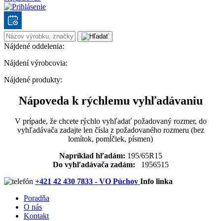
Nájdené oddelenia:
Nájdení výrobcovia:
Nájdené produkty:
Nápoveda k rýchlemu vyhľadávaniu
V prípade, že chcete rýchlo vyhľadať požadovaný rozmer, do
vyhľadávača zadajte len čísla z požadovaného rozmeru (bez
lomítok, pomĺčiek, písmen)
Napríklad hľadám:
195/65R15
Do vyhľadávača zadám:
1956515
+421 42 430 7833 - VO Púchov
Info linka
Poradňa
O nás
Kontakt