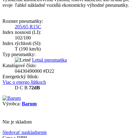
svoje ľahké nákladné vozidlá ekonomicky výhodné pneumatiky.
Rozmer pneumatiky:
205/65 R15C
Index nosnosti (LI):
102/100
Index rýchlosti (SI):
T
(190 km/h)
Typ pneumatiky:
Letná pneumatika
Katalógové číslo:
04430490000 #D22
Energetický štítok:
Viac o energo štítkoch
D
C
B
72dB
Výrobca:
Barum
Nie je skladom
Sledovať naskladnenie
Cena s DPH