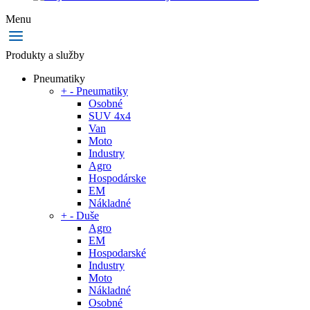
Menu
Produkty a služby
Pneumatiky
+
-
Pneumatiky
Osobné
SUV 4x4
Van
Moto
Industry
Agro
Hospodárske
EM
Nákladné
+
-
Duše
Agro
EM
Hospodarské
Industry
Moto
Nákladné
Osobné