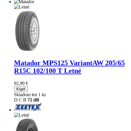
Matador MPS125 VariantAW
205/65
R15C 102/100 T Letné
92,90 €
Kúpiť
Skladom len 1 ks
D
C
B
72 dB