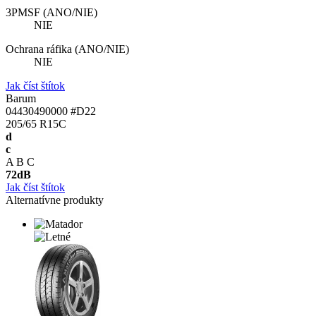
3PMSF (ANO/NIE)
NIE
Ochrana ráfika (ANO/NIE)
NIE
Jak číst štítok
Barum
04430490000 #D22
205/65 R15C
d
c
A
B
C
72
dB
Jak číst štítok
Alternatívne produkty