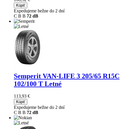
Kúpiť
Expedujeme bežne do 2 dní
C
B
B
72 dB
Semperit VAN-LIFE 3
205/65 R15C
102/100 T Letné
113,93 €
Kúpiť
Expedujeme bežne do 2 dní
C
B
B
72 dB