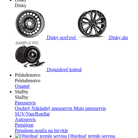
Disky
Disky oceľové
Disky alu
Dojazdové kolesá
Príslušenstvo
Príslušenstvo
Ostatné
Služby
Služby
Pneuservis
Osobný
Nákladný pneuservis
Moto pneuservis
SUV/Van/Runflat
Autoservis
Prenájom
Prenájom nosiča na bicykle
Objednať termín servisu