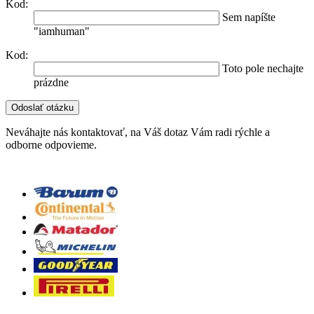
Kod:
Sem napíšte
"iamhuman"
Kod:
Toto pole nechajte
prázdne
Neváhajte nás kontaktovať, na Váš dotaz Vám radi rýchle a
odborne odpovieme.