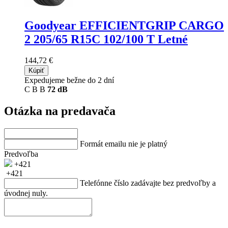
Goodyear EFFICIENTGRIP CARGO
2
205/65 R15C 102/100 T Letné
144,72 €
Kúpiť
Expedujeme bežne do 2 dní
C
B
B
72 dB
Otázka na predavača
Formát emailu nie je platný
Predvoľba
+421
+421
Telefónne číslo zadávajte bez predvoľby a
úvodnej nuly.