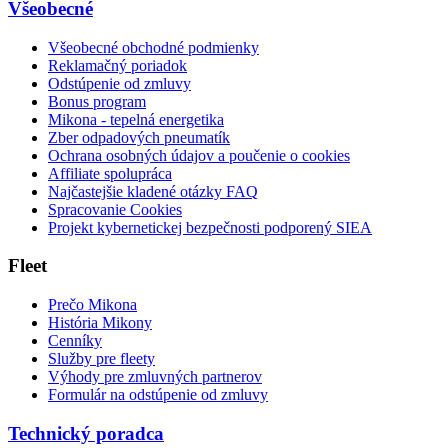
Všeobecné
Všeobecné obchodné podmienky
Reklamačný poriadok
Odstúpenie od zmluvy
Bonus program
Mikona - tepelná energetika
Zber odpadových pneumatík
Ochrana osobných údajov a poučenie o cookies
Affiliate spolupráca
Najčastejšie kladené otázky FAQ
Spracovanie Cookies
Projekt kybernetickej bezpečnosti podporený SIEA
Fleet
Prečo Mikona
História Mikony
Cenníky
Služby pre fleety
Výhody pre zmluvných partnerov
Formulár na odstúpenie od zmluvy
Technický poradca