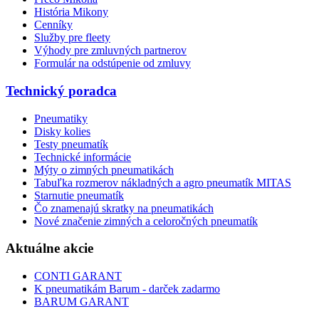
História Mikony
Cenníky
Služby pre fleety
Výhody pre zmluvných partnerov
Formulár na odstúpenie od zmluvy
Technický poradca
Pneumatiky
Disky kolies
Testy pneumatík
Technické informácie
Mýty o zimných pneumatikách
Tabuľka rozmerov nákladných a agro pneumatík MITAS
Starnutie pneumatík
Čo znamenajú skratky na pneumatikách
Nové značenie zimných a celoročných pneumatík
Aktuálne akcie
CONTI GARANT
K pneumatikám Barum - darček zadarmo
BARUM GARANT