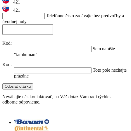
+421
+421
Telefónne číslo zadávajte bez predvoľby a
úvodnej nuly.
Kod:
Sem napíšte
"iamhuman"
Kod:
Toto pole nechajte
prázdne
Neváhajte nás kontaktovať, na Váš dotaz Vám radi rýchle a
odborne odpovieme.