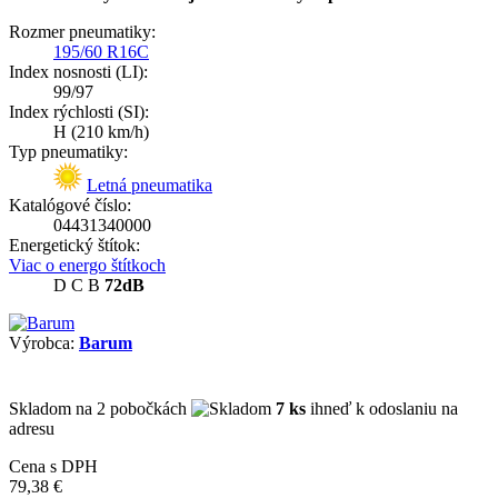
Rozmer pneumatiky:
195/60 R16C
Index nosnosti (LI):
99/97
Index rýchlosti (SI):
H
(210 km/h)
Typ pneumatiky:
Letná pneumatika
Katalógové číslo:
04431340000
Energetický štítok:
Viac o energo štítkoch
D
C
B
72dB
Výrobca:
Barum
Skladom
na 2 pobočkách
7 ks
ihneď k odoslaniu na
adresu
Cena s DPH
79,38 €