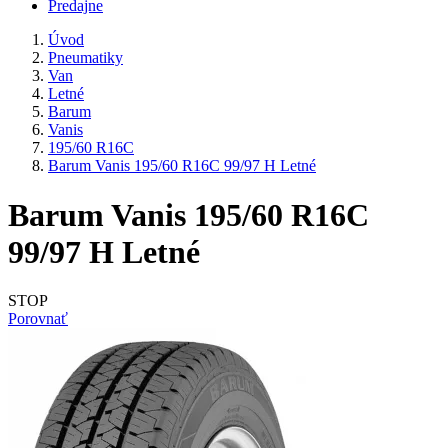
Predajne
Úvod
Pneumatiky
Van
Letné
Barum
Vanis
195/60 R16C
Barum Vanis 195/60 R16C 99/97 H Letné
Barum Vanis 195/60 R16C
99/97 H Letné
STOP
Porovnať