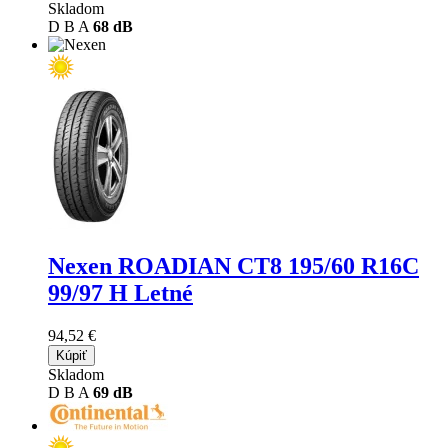
Skladom
D
B
A
68 dB
Nexen ROADIAN CT8
195/60 R16C
99/97 H Letné
94,52 €
Kúpiť
Skladom
D
B
A
69 dB