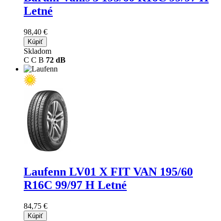
Letné
98,40 €
Kúpiť
Skladom
C
C
B
72 dB
Laufenn LV01 X FIT VAN
195/60
R16C 99/97 H Letné
84,75 €
Kúpiť