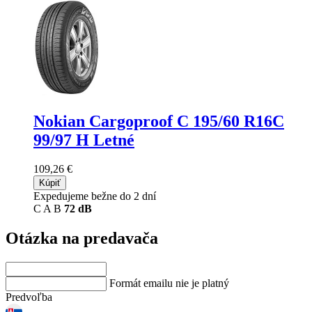
Nokian Cargoproof C
195/60 R16C
99/97 H Letné
109,26 €
Kúpiť
Expedujeme bežne do 2 dní
C
A
B
72 dB
Otázka na predavača
Formát emailu nie je platný
Predvoľba