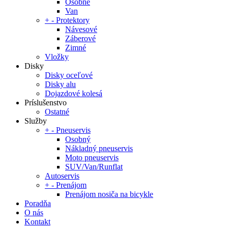
Osobné
Van
+
-
Protektory
Návesové
Záberové
Zimné
Vložky
Disky
Disky oceľové
Disky alu
Dojazdové kolesá
Príslušenstvo
Ostatné
Služby
+
-
Pneuservis
Osobný
Nákladný pneuservis
Moto pneuservis
SUV/Van/Runflat
Autoservis
+
-
Prenájom
Prenájom nosiča na bicykle
Poradňa
O nás
Kontakt