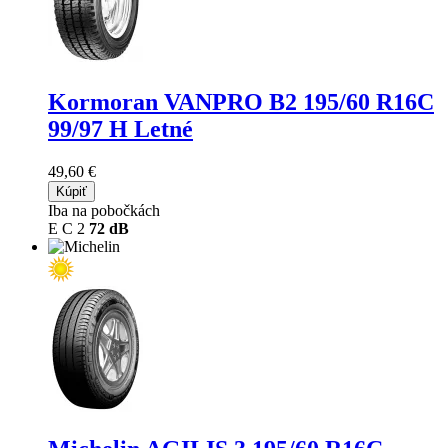
Kormoran VANPRO B2
195/60 R16C
99/97 H Letné
49,60 €
Kúpiť
Iba na pobočkách
E
C
2
72 dB