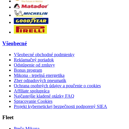
Všeobecné
Všeobecné obchodné podmienky
Reklamačný poriadok
Odstúpenie od zmluvy
Bonus program
Mikona - tepelná energetika
Zber odpadových pneumatík
Ochrana osobných údajov a poučenie o cookies
Affiliate spolupráca
Najčastejšie kladené otázky FAQ
Spracovanie Cookies
Projekt kybernetickej bezpečnosti podporený SIEA
Fleet
Prečo Mikona