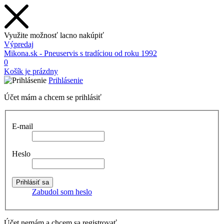
Využite možnosť lacno nakúpiť
Výpredaj
Mikona.sk - Pneuservis s tradíciou od roku 1992
0
Košík je prázdny
Prihlásenie
Účet mám a chcem se prihlásiť
E-mail
Heslo
Zabudol som heslo
Účet nemám a chcem sa registrovať