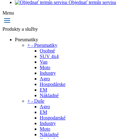
Objednať termín servisu
Menu
Produkty a služby
Pneumatiky
+
-
Pneumatiky
Osobné
SUV 4x4
Van
Moto
Industry
Agro
Hospodárske
EM
Nákladné
+
-
Duše
Agro
EM
Hospodarské
Industry
Moto
Nákladné