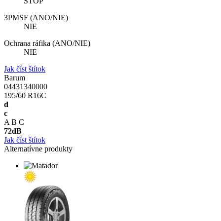
STOP
3PMSF (ANO/NIE)
NIE
Ochrana ráfika (ANO/NIE)
NIE
Jak číst štítok
Barum
04431340000
195/60 R16C
d
c
A
B
C
72
dB
Jak číst štítok
Alternatívne produkty