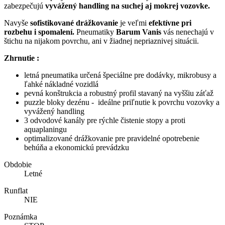
zabezpečujú
vyvážený handling na suchej aj mokrej vozovke.
Navyše
sofistikované drážkovanie
je veľmi
efektívne pri
rozbehu i spomalení.
Pneumatiky
Barum Vanis
vás nenechajú v
štichu na nijakom povrchu, ani v žiadnej nepriaznivej situácii.
Zhrnutie :
letná pneumatika určená špeciálne pre dodávky, mikrobusy a
ľahké nákladné vozidlá
pevná konštrukcia a robustný profil stavaný na vyššiu záťaž
puzzle bloky dezénu - ideálne priľnutie k povrchu vozovky a
vyvážený handling
3 odvodové kanály pre rýchle čistenie stopy a proti
aquaplaningu
optimalizované drážkovanie pre pravidelné opotrebenie
behúňa a ekonomickú prevádzku
Obdobie
Letné
Runflat
NIE
Poznámka