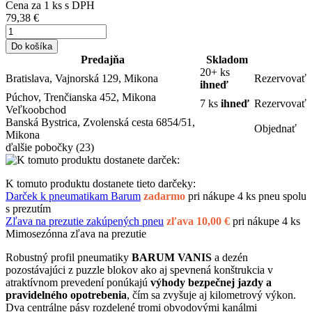
Cena za
1
ks s DPH
79,38 €
Do košíka
Predajňa
Skladom
20+ ks
Bratislava, Vajnorská 129, Mikona
Rezervovať
ihneď
Púchov, Trenčianska 452, Mikona
7 ks
ihneď
Rezervovať
Veľkoobchod
Banská Bystrica, Zvolenská cesta 6854/51,
Objednať
Mikona
ďalšie pobočky
(23)
K tomuto produktu dostanete tieto darčeky:
Darček k pneumatikam Barum
zadarmo
pri nákupe 4 ks pneu spolu
s prezutím
Zľava na prezutie zakúpených pneu
zľava 10,00 €
pri nákupe 4 ks
Mimosezónna zľava na prezutie
Robustný profil pneumatiky
BARUM VANIS
a dezén
pozostávajúci z puzzle blokov ako aj spevnená konštrukcia v
atraktívnom prevedení ponúkajú
výhody bezpečnej jazdy a
pravidelného opotrebenia
, čím sa zvyšuje aj kilometrový výkon.
Dva centrálne pásy rozdelené tromi obvodovými kanálmi