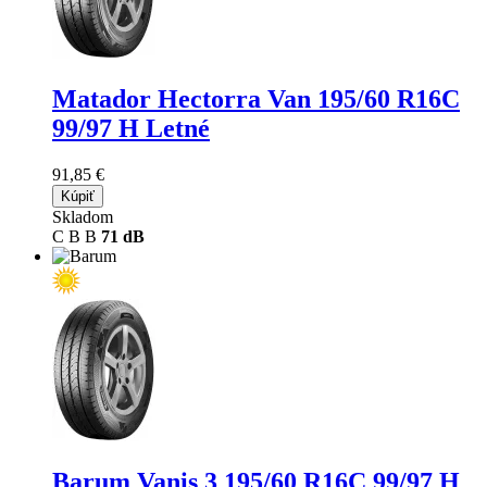
Matador Hectorra Van
195/60 R16C
99/97 H Letné
91,85 €
Kúpiť
Skladom
C
B
B
71 dB
Barum Vanis 3
195/60 R16C 99/97 H