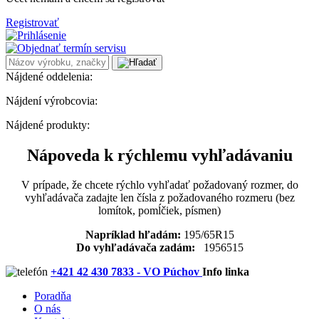
Registrovať
Nájdené oddelenia:
Nájdení výrobcovia:
Nájdené produkty:
Nápoveda k rýchlemu vyhľadávaniu
V prípade, že chcete rýchlo vyhľadať požadovaný rozmer, do
vyhľadávača zadajte len čísla z požadovaného rozmeru (bez
lomítok, pomĺčiek, písmen)
Napríklad hľadám:
195/65R15
Do vyhľadávača zadám:
1956515
+421 42 430 7833 - VO Púchov
Info linka
Poradňa
O nás