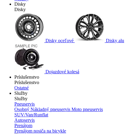
Disky
Disky
Disky oceľové
Disky alu
Dojazdové kolesá
Príslušenstvo
Príslušenstvo
Ostatné
Služby
Služby
Pneuservis
Osobný
Nákladný pneuservis
Moto pneuservis
SUV/Van/Runflat
Autoservis
Prenájom
Prenájom nosiča na bicykle