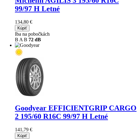
Michelin AGILIS 3
195/60 R16C
99/97 H Letné
134,80 €
Kúpiť
Iba na pobočkách
B
A
B
72 dB
Goodyear EFFICIENTGRIP CARGO
2
195/60 R16C 99/97 H Letné
141,79 €
Kúpiť