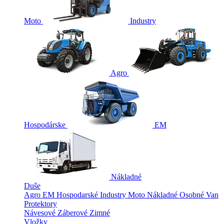
Moto
Industry
Agro
Hospodárske
EM
Nákladné
Duše
Agro
EM
Hospodarské
Industry
Moto
Nákladné
Osobné
Van
Protektory
Návesové
Záberové
Zimné
Vložky