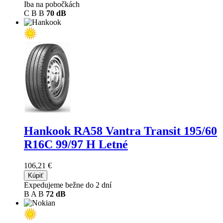
Iba na pobočkách
C
B
B
70 dB
Hankook RA58 Vantra Transit
195/60
R16C 99/97 H Letné
106,21 €
Kúpiť
Expedujeme bežne do 2 dní
B
A
B
72 dB