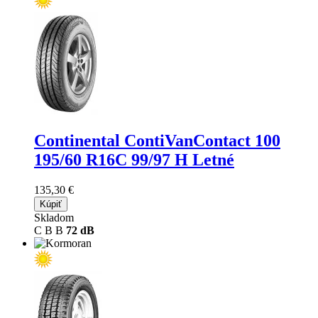
Continental ContiVanContact 100
195/60 R16C 99/97 H Letné
135,30 €
Kúpiť
Skladom
C
B
B
72 dB