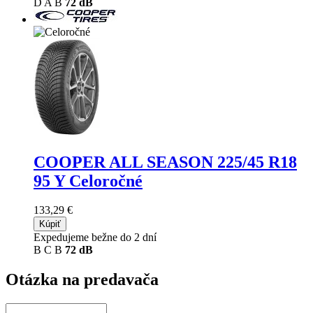
D
A
B
72 dB
COOPER ALL SEASON
225/45 R18
95 Y Celoročné
133,29 €
Kúpiť
Expedujeme bežne do 2 dní
B
C
B
72 dB
Otázka na predavača