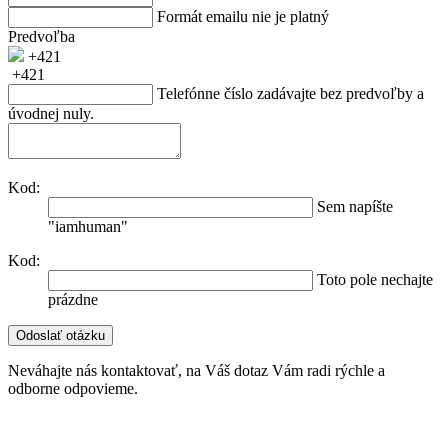
Formát emailu nie je platný
Predvoľba
+421
+421
Telefónne číslo zadávajte bez predvoľby a
úvodnej nuly.
Kod:
Sem napíšte
"iamhuman"
Kod:
Toto pole nechajte
prázdne
Neváhajte nás kontaktovať, na Váš dotaz Vám radi rýchle a
odborne odpovieme.