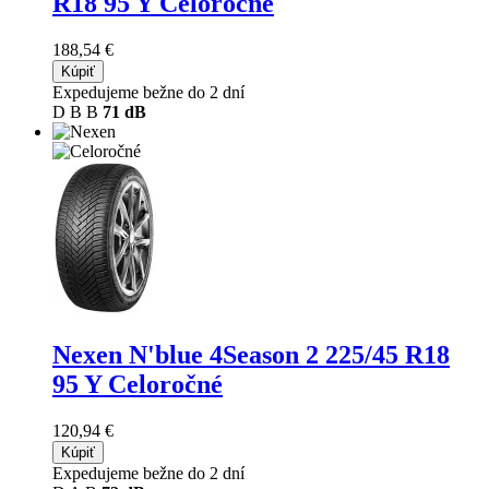
R18 95 Y Celoročné
188,54 €
Kúpiť
Expedujeme bežne do 2 dní
D
B
B
71 dB
Nexen N'blue 4Season 2
225/45 R18
95 Y Celoročné
120,94 €
Kúpiť
Expedujeme bežne do 2 dní