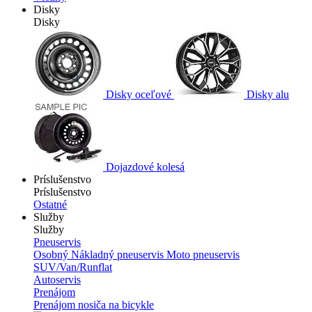
Disky
Disky
Disky oceľové
Disky alu
Dojazdové kolesá
Príslušenstvo
Príslušenstvo
Ostatné
Služby
Služby
Pneuservis
Osobný
Nákladný pneuservis
Moto pneuservis
SUV/Van/Runflat
Autoservis
Prenájom
Prenájom nosiča na bicykle