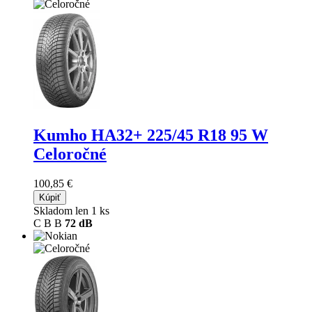
Kumho HA32+
225/45 R18 95 W
Celoročné
100,85 €
Kúpiť
Skladom len 1 ks
C
B
B
72 dB