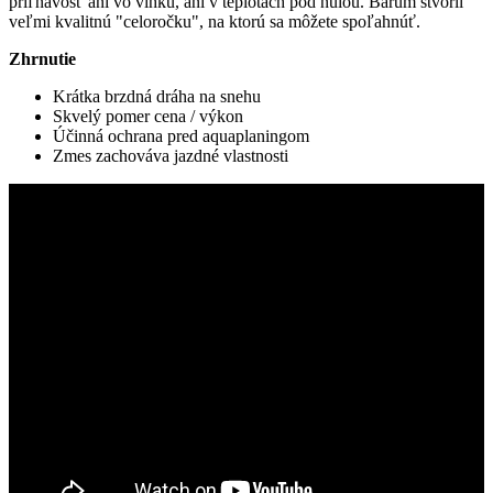
priľnavosť ani vo vlhku, ani v teplotách pod nulou. Barum stvoril
veľmi kvalitnú "celoročku", na ktorú sa môžete spoľahnúť.
Zhrnutie
Krátka brzdná dráha na snehu
Skvelý pomer cena / výkon
Účinná ochrana pred aquaplaningom
Zmes zachováva jazdné vlastnosti