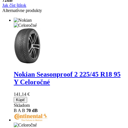
72
dB
Jak číst štítok
Alternatívne produkty
Nokian Seasonproof 2
225/45 R18 95
Y Celoročné
141,14 €
Kúpiť
Skladom
B
A
B
70 dB