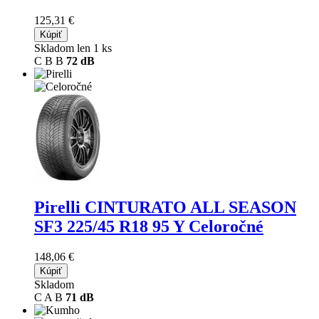
125,31 €
Kúpiť
Skladom len 1 ks
C
B
B
72 dB
Pirelli CINTURATO ALL SEASON
SF3
225/45 R18 95 Y Celoročné
148,06 €
Kúpiť
Skladom
C
A
B
71 dB