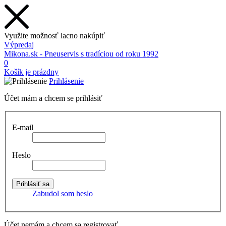
Využite možnosť lacno nakúpiť
Výpredaj
Mikona.sk - Pneuservis s tradíciou od roku 1992
0
Košík je prázdny
Prihlásenie
Účet mám a chcem se prihlásiť
E-mail
Heslo
Zabudol som heslo
Účet nemám a chcem sa registrovať