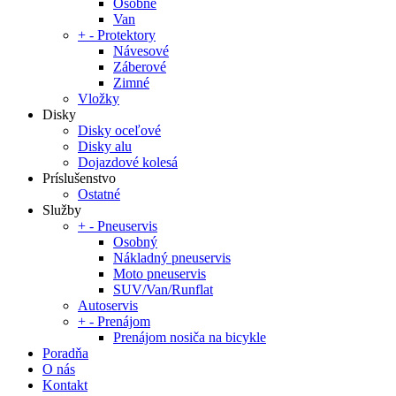
Osobné
Van
+
-
Protektory
Návesové
Záberové
Zimné
Vložky
Disky
Disky oceľové
Disky alu
Dojazdové kolesá
Príslušenstvo
Ostatné
Služby
+
-
Pneuservis
Osobný
Nákladný pneuservis
Moto pneuservis
SUV/Van/Runflat
Autoservis
+
-
Prenájom
Prenájom nosiča na bicykle
Poradňa
O nás
Kontakt