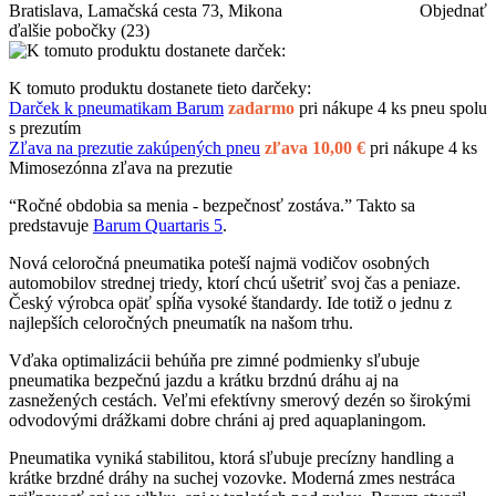
Bratislava, Lamačská cesta 73, Mikona
Objednať
ďalšie pobočky
(23)
K tomuto produktu dostanete tieto darčeky:
Darček k pneumatikam Barum
zadarmo
pri nákupe 4 ks pneu spolu
s prezutím
Zľava na prezutie zakúpených pneu
zľava 10,00 €
pri nákupe 4 ks
Mimosezónna zľava na prezutie
“Ročné obdobia sa menia - bezpečnosť zostáva.” Takto sa
predstavuje
Barum Quartaris 5
.
Nová celoročná pneumatika poteší najmä vodičov osobných
automobilov strednej triedy, ktorí chcú ušetriť svoj čas a peniaze.
Český výrobca opäť spĺňa vysoké štandardy. Ide totiž o jednu z
najlepších celoročných pneumatík na našom trhu.
Vďaka optimalizácii behúňa pre zimné podmienky sľubuje
pneumatika bezpečnú jazdu a krátku brzdnú dráhu aj na
zasnežených cestách. Veľmi efektívny smerový dezén so širokými
odvodovými drážkami dobre chráni aj pred aquaplaningom.
Pneumatika vyniká stabilitou, ktorá sľubuje precízny handling a
krátke brzdné dráhy na suchej vozovke. Moderná zmes nestráca