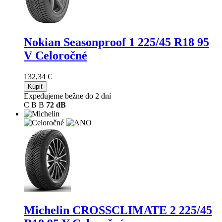
Nokian Seasonproof 1
225/45 R18 95
V Celoročné
132,34 €
Kúpiť
Expedujeme bežne do 2 dní
C
B
B
72 dB
Michelin CROSSCLIMATE 2
225/45