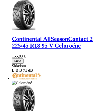
Continental AllSeasonContact 2
225/45 R18 95 V Celoročné
155,83 €
Kúpiť
Skladom
B
B
B
71 dB