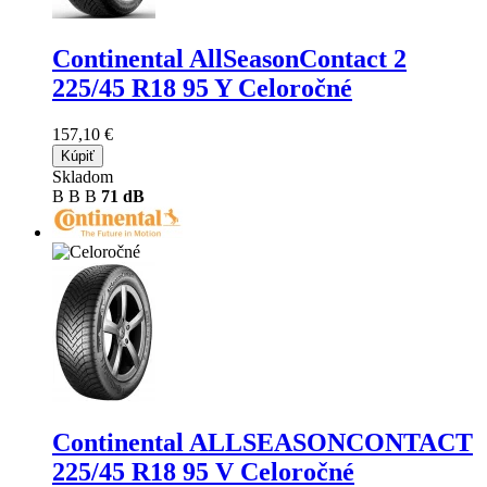
Continental AllSeasonContact 2
225/45 R18 95 Y Celoročné
157,10 €
Kúpiť
Skladom
B
B
B
71 dB
Continental ALLSEASONCONTACT
225/45 R18 95 V Celoročné