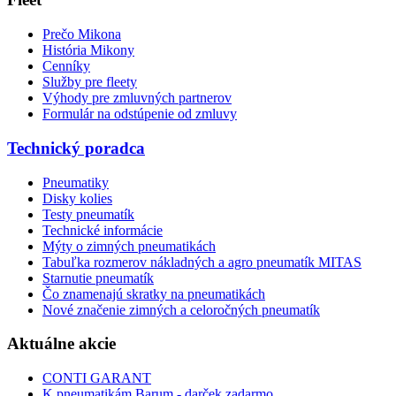
Prečo Mikona
História Mikony
Cenníky
Služby pre fleety
Výhody pre zmluvných partnerov
Formulár na odstúpenie od zmluvy
Technický poradca
Pneumatiky
Disky kolies
Testy pneumatík
Technické informácie
Mýty o zimných pneumatikách
Tabuľka rozmerov nákladných a agro pneumatík MITAS
Starnutie pneumatík
Čo znamenajú skratky na pneumatikách
Nové značenie zimných a celoročných pneumatík
Aktuálne akcie
CONTI GARANT
K pneumatikám Barum - darček zadarmo