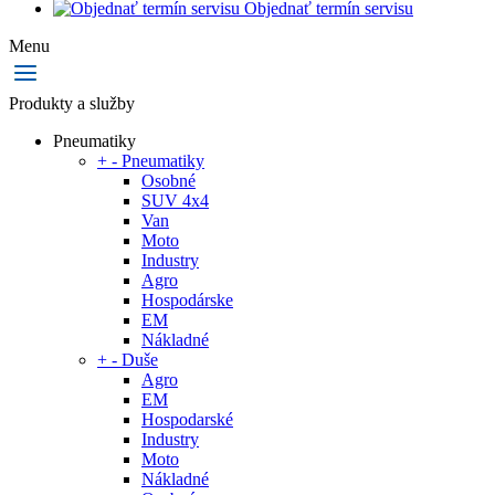
Objednať termín servisu
Menu
Produkty a služby
Pneumatiky
+
-
Pneumatiky
Osobné
SUV 4x4
Van
Moto
Industry
Agro
Hospodárske
EM
Nákladné
+
-
Duše
Agro
EM
Hospodarské
Industry
Moto
Nákladné