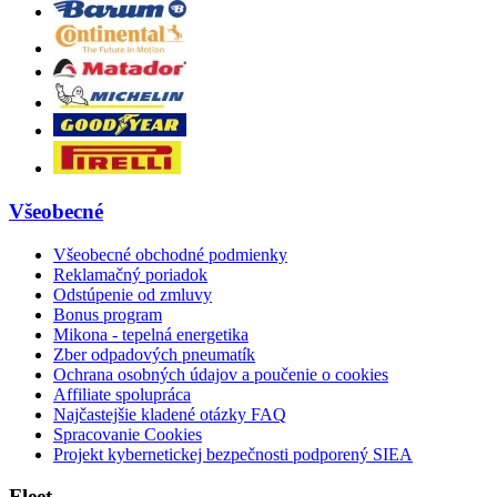
Všeobecné
Všeobecné obchodné podmienky
Reklamačný poriadok
Odstúpenie od zmluvy
Bonus program
Mikona - tepelná energetika
Zber odpadových pneumatík
Ochrana osobných údajov a poučenie o cookies
Affiliate spolupráca
Najčastejšie kladené otázky FAQ
Spracovanie Cookies
Projekt kybernetickej bezpečnosti podporený SIEA
Fleet