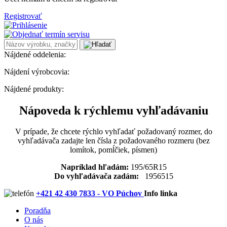
Registrovať
Nájdené oddelenia:
Nájdení výrobcovia:
Nájdené produkty:
Nápoveda k rýchlemu vyhľadávaniu
V prípade, že chcete rýchlo vyhľadať požadovaný rozmer, do
vyhľadávača zadajte len čísla z požadovaného rozmeru (bez
lomítok, pomĺčiek, písmen)
Napríklad hľadám:
195/65R15
Do vyhľadávača zadám:
1956515
+421 42 430 7833 - VO Púchov
Info linka
Poradňa
O nás