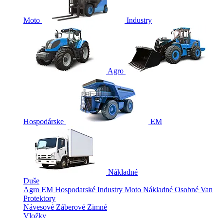
Moto
Industry
Agro
Hospodárske
EM
Nákladné
Duše
Agro
EM
Hospodarské
Industry
Moto
Nákladné
Osobné
Van
Protektory
Návesové
Záberové
Zimné
Vložky