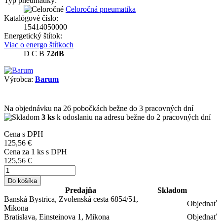
Typ pneumatiky:
Celoročná pneumatika
Katalógové číslo:
15414050000
Energetický štítok:
Viac o energo štítkoch
D
C
B
72dB
Výrobca:
Barum
Na objednávku
na 26 pobočkách
bežne do 3 pracovných dní
3 ks
k odoslaniu na adresu bežne do 2 pracovných dní
Cena s DPH
125,56 €
Cena za
1
ks s DPH
125,56 €
Do košíka
Predajňa
Skladom
Banská Bystrica, Zvolenská cesta 6854/51,
Objednať
Mikona
Bratislava, Einsteinova 1, Mikona
Objednať