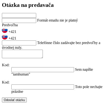
Otázka na predavača
Formát emailu nie je platný
Predvoľba
+421
+421
Telefónne číslo zadávajte bez predvoľby a
úvodnej nuly.
Kod:
Sem napíšte
"iamhuman"
Kod:
Toto pole nechajte
prázdne