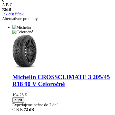
c
A
B
C
72
dB
Jak číst štítok
Alternatívne produkty
Michelin CROSSCLIMATE 3
205/45
R18 90 V Celoročné
194,26 €
Kúpiť
Expedujeme bežne do 2 dní
C
B
B
72 dB