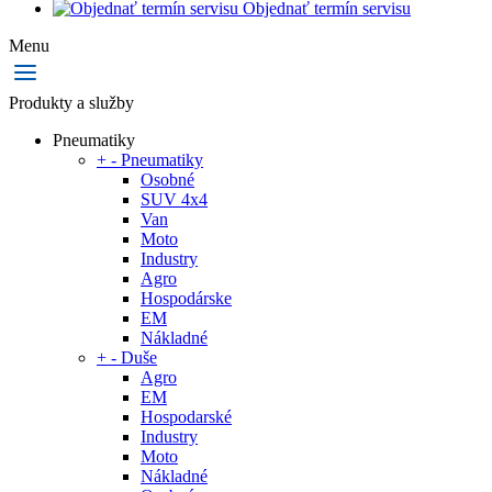
Objednať termín servisu
Menu
Produkty a služby
Pneumatiky
+
-
Pneumatiky
Osobné
SUV 4x4
Van
Moto
Industry
Agro
Hospodárske
EM
Nákladné
+
-
Duše
Agro
EM
Hospodarské
Industry
Moto
Nákladné