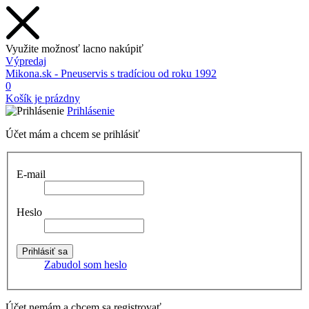
Využite možnosť lacno nakúpiť
Výpredaj
Mikona.sk - Pneuservis s tradíciou od roku 1992
0
Košík je prázdny
Prihlásenie
Účet mám a chcem se prihlásiť
E-mail
Heslo
Zabudol som heslo
Účet nemám a chcem sa registrovať