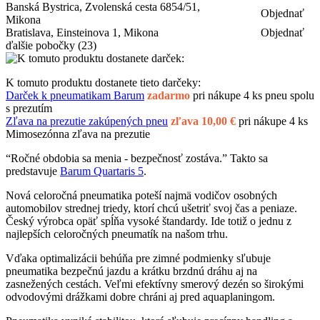
Banská Bystrica, Zvolenská cesta 6854/51,
Objednať
Mikona
Bratislava, Einsteinova 1, Mikona
Objednať
ďalšie pobočky
(23)
K tomuto produktu dostanete tieto darčeky:
Darček k pneumatikam Barum
zadarmo
pri nákupe 4 ks pneu spolu
s prezutím
Zľava na prezutie zakúpených pneu
zľava 10,00 €
pri nákupe 4 ks
Mimosezónna zľava na prezutie
“Ročné obdobia sa menia - bezpečnosť zostáva.” Takto sa
predstavuje
Barum Quartaris 5
.
Nová celoročná pneumatika poteší najmä vodičov osobných
automobilov strednej triedy, ktorí chcú ušetriť svoj čas a peniaze.
Český výrobca opäť spĺňa vysoké štandardy. Ide totiž o jednu z
najlepších celoročných pneumatík na našom trhu.
Vďaka optimalizácii behúňa pre zimné podmienky sľubuje
pneumatika bezpečnú jazdu a krátku brzdnú dráhu aj na
zasnežených cestách. Veľmi efektívny smerový dezén so širokými
odvodovými drážkami dobre chráni aj pred aquaplaningom.