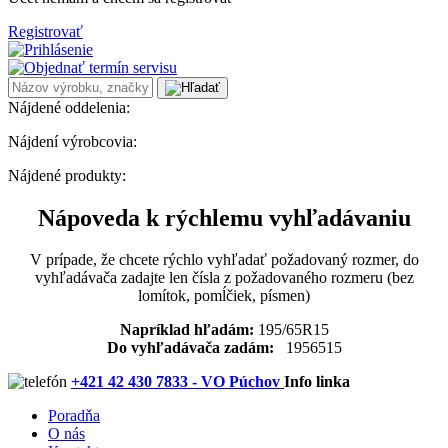
Registrovať
Nájdené oddelenia:
Nájdení výrobcovia:
Nájdené produkty:
Nápoveda k rýchlemu vyhľadávaniu
V prípade, že chcete rýchlo vyhľadať požadovaný rozmer, do
vyhľadávača zadajte len čísla z požadovaného rozmeru (bez
lomítok, pomĺčiek, písmen)
Napríklad hľadám:
195/65R15
Do vyhľadávača zadám:
1956515
+421 42 430 7833 - VO Púchov
Info linka
Poradňa
O nás