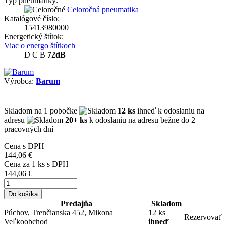
Typ pneumatiky:
Celoročná pneumatika
Katalógové číslo:
15413980000
Energetický štítok:
Viac o energo štítkoch
D
C
B
72dB
Výrobca:
Barum
Skladom
na 1 pobočke
12 ks
ihneď k odoslaniu na
adresu
20+ ks
k odoslaniu na adresu bežne do 2
pracovných dní
Cena s DPH
144,06 €
Cena za
1
ks s DPH
144,06 €
Do košíka
Predajňa
Skladom
Púchov, Trenčianska 452, Mikona
12 ks
Rezervovať
Veľkoobchod
ihneď