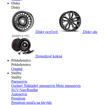
Disky
Disky
Disky oceľové
Disky alu
Dojazdové kolesá
Príslušenstvo
Príslušenstvo
Ostatné
Služby
Služby
Pneuservis
Osobný
Nákladný pneuservis
Moto pneuservis
SUV/Van/Runflat
Autoservis
Prenájom
Prenájom nosiča na bicykle