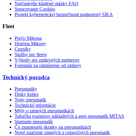
Najčastejšie kladené otázky FAQ
Spracovanie Cookies
Projekt kybernetickej bezpečnosti podporený SIEA
Fleet
Prečo Mikona
História Mikony
Cenníky
Služby pre fleety
Výhody pre zmluvných partnerov
Formulár na odstúpenie od zmluvy
Technický poradca
Pneumatiky
Disky kolies
Testy pneumatík
Technické informácie
Mýty o zimných pneumatikách
Tabuľka rozmerov nákladných a agro pneumatík MITAS
Starnutie pneumatík
Čo znamenajú skratky na pneumatikách
Nové značenie zimných a celoročných pneumatík