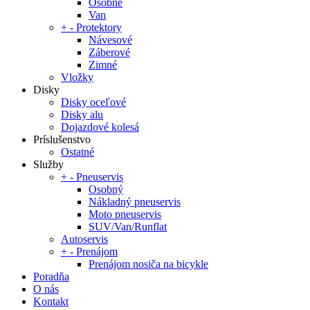
Osobné
Van
+
-
Protektory
Návesové
Záberové
Zimné
Vložky
Disky
Disky oceľové
Disky alu
Dojazdové kolesá
Príslušenstvo
Ostatné
Služby
+
-
Pneuservis
Osobný
Nákladný pneuservis
Moto pneuservis
SUV/Van/Runflat
Autoservis
+
-
Prenájom
Prenájom nosiča na bicykle
Poradňa
O nás
Kontakt