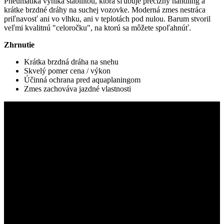
Pneumatika vyniká stabilitou, ktorá sľubuje precízny handling a
krátke brzdné dráhy na suchej vozovke. Moderná zmes nestráca
priľnavosť ani vo vlhku, ani v teplotách pod nulou. Barum stvoril
veľmi kvalitnú "celoročku", na ktorú sa môžete spoľahnúť.
Zhrnutie
Krátka brzdná dráha na snehu
Skvelý pomer cena / výkon
Účinná ochrana pred aquaplaningom
Zmes zachováva jazdné vlastnosti