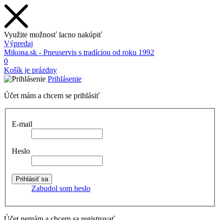
Využite možnosť lacno nakúpiť
Výpredaj
Mikona.sk - Pneuservis s tradíciou od roku 1992
0
Košík je prázdny
Prihlásenie
Účet mám a chcem se prihlásiť
E-mail
Heslo
Zabudol som heslo
Účet nemám a chcem sa registrovať