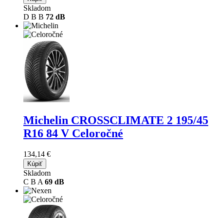
Skladom
D
B
B
72 dB
Michelin CROSSCLIMATE 2
195/45
R16 84 V Celoročné
134,14 €
Kúpiť
Skladom
C
B
A
69 dB