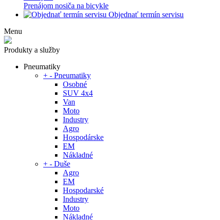
Prenájom nosiča na bicykle
Objednať termín servisu
Menu
Produkty a služby
Pneumatiky
+
-
Pneumatiky
Osobné
SUV 4x4
Van
Moto
Industry
Agro
Hospodárske
EM
Nákladné
+
-
Duše
Agro
EM
Hospodarské
Industry
Moto
Nákladné