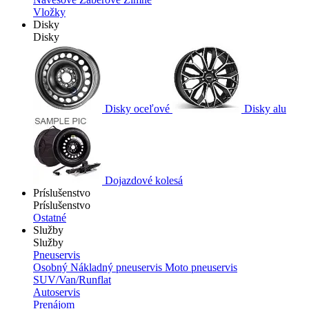
Vložky
Disky
Disky
Disky oceľové
Disky alu
Dojazdové kolesá
Príslušenstvo
Príslušenstvo
Ostatné
Služby
Služby
Pneuservis
Osobný
Nákladný pneuservis
Moto pneuservis
SUV/Van/Runflat
Autoservis
Prenájom