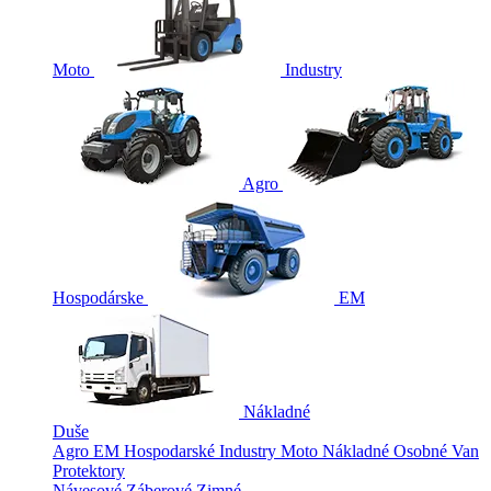
Moto
Industry
Agro
Hospodárske
EM
Nákladné
Duše
Agro
EM
Hospodarské
Industry
Moto
Nákladné
Osobné
Van
Protektory
Návesové
Záberové
Zimné