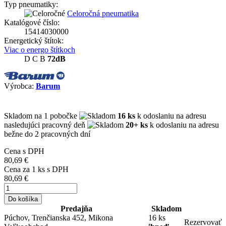
Typ pneumatiky:
Celoročná pneumatika
Katalógové číslo:
15414030000
Energetický štítok:
Viac o energo štítkoch
D
C
B
72dB
Výrobca:
Barum
Skladom
na 1 pobočke
16 ks
k odoslaniu na adresu
nasledujúci pracovný deň
20+ ks
k odoslaniu na adresu
bežne do 2 pracovných dní
Cena s DPH
80,69 €
Cena za
1
ks s DPH
80,69 €
Do košíka
Predajňa
Skladom
Púchov, Trenčianska 452, Mikona
16 ks
Rezervovať