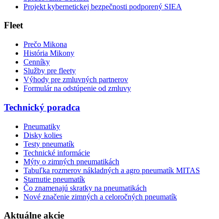
Projekt kybernetickej bezpečnosti podporený SIEA
Fleet
Prečo Mikona
História Mikony
Cenníky
Služby pre fleety
Výhody pre zmluvných partnerov
Formulár na odstúpenie od zmluvy
Technický poradca
Pneumatiky
Disky kolies
Testy pneumatík
Technické informácie
Mýty o zimných pneumatikách
Tabuľka rozmerov nákladných a agro pneumatík MITAS
Starnutie pneumatík
Čo znamenajú skratky na pneumatikách
Nové značenie zimných a celoročných pneumatík
Aktuálne akcie