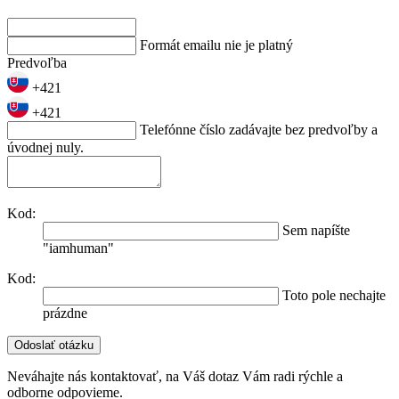
Formát emailu nie je platný
Predvoľba
+421
+421
Telefónne číslo zadávajte bez predvoľby a
úvodnej nuly.
Kod:
Sem napíšte
"iamhuman"
Kod:
Toto pole nechajte
prázdne
Neváhajte nás kontaktovať, na Váš dotaz Vám radi rýchle a
odborne odpovieme.