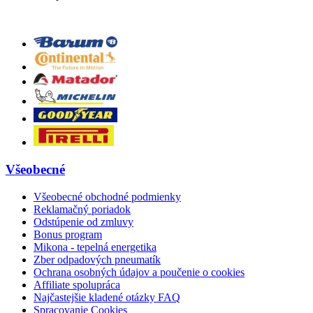
Všeobecné
Všeobecné obchodné podmienky
Reklamačný poriadok
Odstúpenie od zmluvy
Bonus program
Mikona - tepelná energetika
Zber odpadových pneumatík
Ochrana osobných údajov a poučenie o cookies
Affiliate spolupráca
Najčastejšie kladené otázky FAQ
Spracovanie Cookies