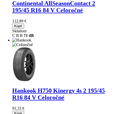
Continental AllSeasonContact 2
195/45 R16 84 V Celoročné
122,89 €
Kúpiť
Skladom
C
B
B
71 dB
Hankook H750 Kinergy 4s 2
195/45
R16 84 V Celoročné
91,33 €
Kúpiť