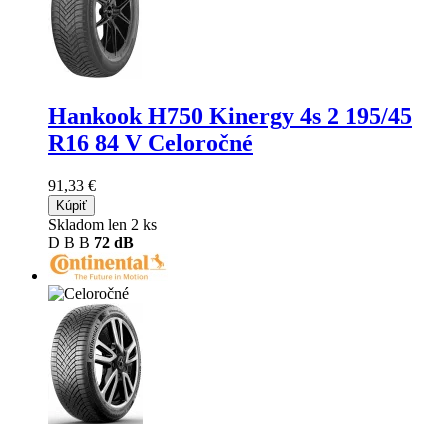
Hankook H750 Kinergy 4s 2
195/45
R16 84 V Celoročné
91,33 €
Kúpiť
Skladom len 2 ks
D
B
B
72 dB