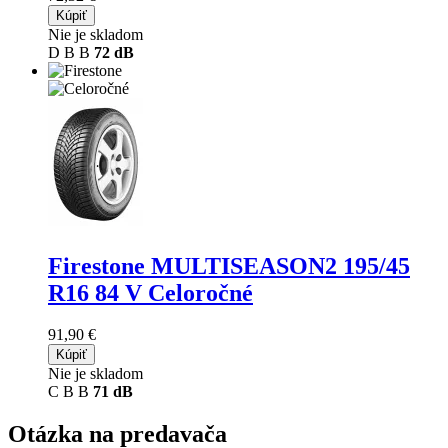
Kúpiť
Nie je skladom
D
B
B
72 dB
Firestone MULTISEASON2
195/45
R16 84 V Celoročné
91,90 €
Kúpiť
Nie je skladom
C
B
B
71 dB
Otázka na predavača