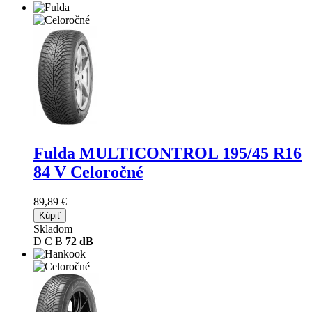
Fulda MULTICONTROL
195/45 R16
84 V Celoročné
89,89 €
Kúpiť
Skladom
D
C
B
72 dB