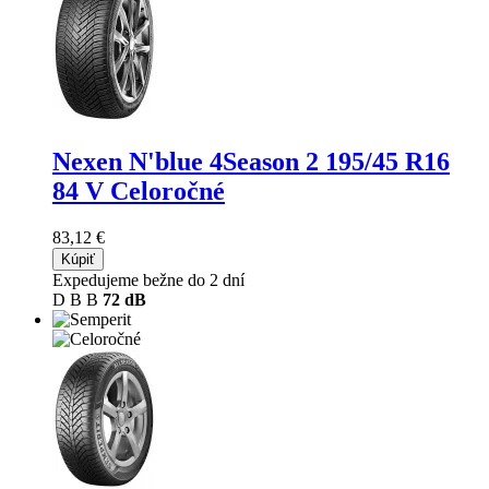
Nexen N'blue 4Season 2
195/45 R16
84 V Celoročné
83,12 €
Kúpiť
Expedujeme bežne do 2 dní
D
B
B
72 dB