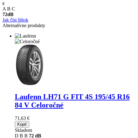
c
A
B
C
72
dB
Jak číst štítok
Alternatívne produkty
Laufenn LH71 G FIT 4S
195/45 R16
84 V Celoročné
71,63 €
Kúpiť
Skladom
D
B
B
72 dB