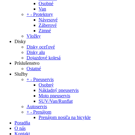
Osobné
Van
+
-
Protektory
Návesové
Záberové
Zimné
Vložky
Disky
Disky oceľové
Disky alu
Dojazdové kolesá
Príslušenstvo
Ostatné
Služby
+
-
Pneuservis
Osobný
Nákladný pneuservis
Moto pneuservis
SUV/Van/Runflat
Autoservis
+
-
Prenájom
Prenájom nosiča na bicykle
Poradňa
O nás
Kontakt