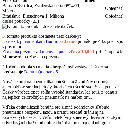
Veľkoobchod
ihneď
Banská Bystrica, Zvolenská cesta 6854/51,
Objednať
Mikona
Bratislava, Einsteinova 1, Mikona
Objednať
ďalšie pobočky
(23)
K tomuto produktu dostanete tieto darčeky:
Darček k pneumatikam Barum
zadarmo
pri nákupe 4 ks pneu spolu
s prezutím
Zľava na prezutie zakúpených pneu
zľava 10,00 €
pri nákupe 4 ks
Mimosezónna zľava na prezutie
“Ročné obdobia sa menia - bezpečnosť zostáva.” Takto sa
predstavuje
Barum Quartaris 5
.
Nová celoročná pneumatika poteší najmä vodičov osobných
automobilov strednej triedy, ktorí chcú ušetriť svoj čas a peniaze.
Český výrobca opäť spĺňa vysoké štandardy. Ide totiž o jednu z
najlepších celoročných pneumatík na našom trhu.
Vďaka optimalizácii behúňa pre zimné podmienky sľubuje
pneumatika bezpečnú jazdu a krátku brzdnú dráhu aj na
zasnežených cestách. Veľmi efektívny smerový dezén so širokými
odvodovými drážkami dobre chráni aj pred aquaplaningom.