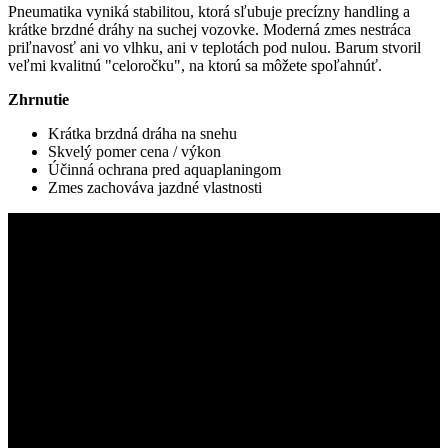
Pneumatika vyniká stabilitou, ktorá sľubuje precízny handling a
krátke brzdné dráhy na suchej vozovke. Moderná zmes nestráca
priľnavosť ani vo vlhku, ani v teplotách pod nulou. Barum stvoril
veľmi kvalitnú "celoročku", na ktorú sa môžete spoľahnúť.
Zhrnutie
Krátka brzdná dráha na snehu
Skvelý pomer cena / výkon
Účinná ochrana pred aquaplaningom
Zmes zachováva jazdné vlastnosti