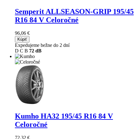
Semperit ALLSEASON-GRIP
195/45
R16 84 V Celoročné
96,06 €
Kúpiť
Expedujeme bežne do 2 dní
D
C
B
72 dB
Kumho HA32
195/45 R16 84 V
Celoročné
72,32 €