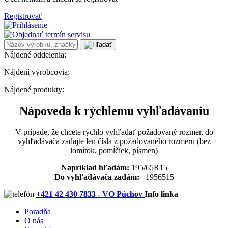
Registrovať
Nájdené oddelenia:
Nájdení výrobcovia:
Nájdené produkty:
Nápoveda k rýchlemu vyhľadávaniu
V prípade, že chcete rýchlo vyhľadať požadovaný rozmer, do
vyhľadávača zadajte len čísla z požadovaného rozmeru (bez
lomítok, pomĺčiek, písmen)
Napríklad hľadám:
195/65R15
Do vyhľadávača zadám:
1956515
+421 42 430 7833 - VO Púchov
Info linka
Poradňa
O nás