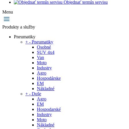
Objednať termín servisu
Menu
Produkty a služby
Pneumatiky
+
-
Pneumatiky
Osobné
SUV 4x4
Van
Moto
Industry
Agro
Hospodárske
EM
Nákladné
+
-
Duše
Agro
EM
Hospodarské
Industry
Moto
Nákladné