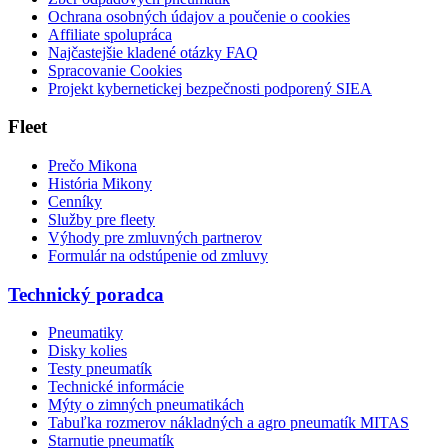
Ochrana osobných údajov a poučenie o cookies
Affiliate spolupráca
Najčastejšie kladené otázky FAQ
Spracovanie Cookies
Projekt kybernetickej bezpečnosti podporený SIEA
Fleet
Prečo Mikona
História Mikony
Cenníky
Služby pre fleety
Výhody pre zmluvných partnerov
Formulár na odstúpenie od zmluvy
Technický poradca
Pneumatiky
Disky kolies
Testy pneumatík
Technické informácie
Mýty o zimných pneumatikách
Tabuľka rozmerov nákladných a agro pneumatík MITAS
Starnutie pneumatík