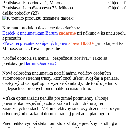
Bratislava, Einsteinova 1, Mikona
Objednať
Bratislava, Lamačská cesta 73, Mikona
Objednať
ďalšie pobočky
(23)
K tomuto produktu dostanete tieto darčeky:
Darček k pneumatikam Barum
zadarmo
pri nákupe 4 ks pneu spolu
s prezutím
Zľava na prezutie zakúpených pneu
zľava 10,00 €
pri nákupe 4 ks
Mimosezónna zľava na prezutie
“Ročné obdobia sa menia - bezpečnosť zostáva.” Takto sa
predstavuje
Barum Quartaris 5
.
Nová celoročná pneumatika poteší najmä vodičov osobných
automobilov strednej triedy, ktorí chcú ušetriť svoj čas a peniaze.
Český výrobca opäť spĺňa vysoké štandardy. Ide totiž o jednu z
najlepších celoročných pneumatík na našom trhu.
Vďaka optimalizácii behúňa pre zimné podmienky sľubuje
pneumatika bezpečnú jazdu a krátku brzdnú dráhu aj na
zasnežených cestách. Veľmi efektívny smerový dezén so širokými
odvodovými drážkami dobre chráni aj pred aquaplaningom.
Pneumatika vyniká stabilitou, ktorá sľubuje precízny handling a