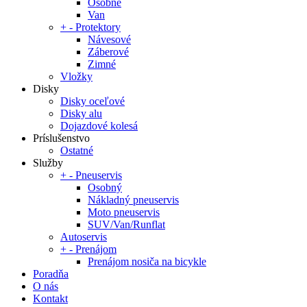
Osobné
Van
+
-
Protektory
Návesové
Záberové
Zimné
Vložky
Disky
Disky oceľové
Disky alu
Dojazdové kolesá
Príslušenstvo
Ostatné
Služby
+
-
Pneuservis
Osobný
Nákladný pneuservis
Moto pneuservis
SUV/Van/Runflat
Autoservis
+
-
Prenájom
Prenájom nosiča na bicykle
Poradňa
O nás
Kontakt