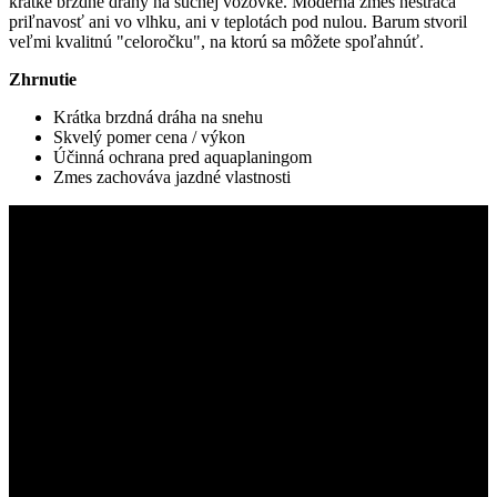
krátke brzdné dráhy na suchej vozovke. Moderná zmes nestráca
priľnavosť ani vo vlhku, ani v teplotách pod nulou. Barum stvoril
veľmi kvalitnú "celoročku", na ktorú sa môžete spoľahnúť.
Zhrnutie
Krátka brzdná dráha na snehu
Skvelý pomer cena / výkon
Účinná ochrana pred aquaplaningom
Zmes zachováva jazdné vlastnosti