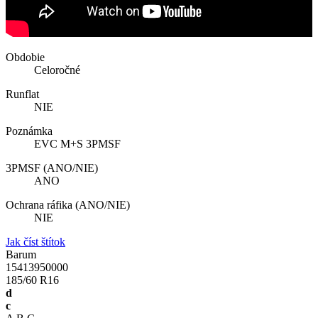
Obdobie
Celoročné
Runflat
NIE
Poznámka
EVC M+S 3PMSF
3PMSF (ANO/NIE)
ANO
Ochrana ráfika (ANO/NIE)
NIE
Jak číst štítok
Barum
15413950000
185/60 R16
d
c