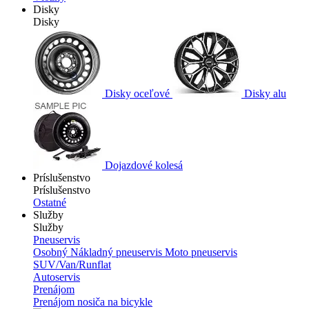
Disky
Disky
Disky oceľové
Disky alu
Dojazdové kolesá
Príslušenstvo
Príslušenstvo
Ostatné
Služby
Služby
Pneuservis
Osobný
Nákladný pneuservis
Moto pneuservis
SUV/Van/Runflat
Autoservis
Prenájom
Prenájom nosiča na bicykle