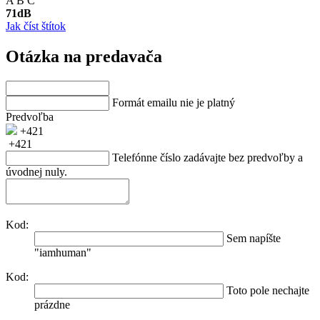
A
B
C
71
dB
Jak číst štítok
Otázka na predavača
Formát emailu nie je platný
Predvoľba
+421
+421
Telefónne číslo zadávajte bez predvoľby a
úvodnej nuly.
Kod:
Sem napíšte
"iamhuman"
Kod:
Toto pole nechajte
prázdne