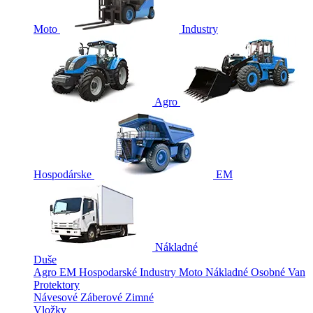
Moto
Industry
Agro
Hospodárske
EM
Nákladné
Duše
Agro
EM
Hospodarské
Industry
Moto
Nákladné
Osobné
Van
Protektory
Návesové
Záberové
Zimné
Vložky