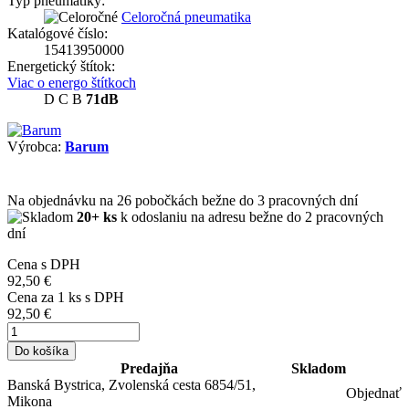
Typ pneumatiky:
Celoročná pneumatika
Katalógové číslo:
15413950000
Energetický štítok:
Viac o energo štítkoch
D
C
B
71dB
Výrobca:
Barum
Na objednávku
na 26 pobočkách
bežne do 3 pracovných dní
20+ ks
k odoslaniu na adresu bežne do 2 pracovných
dní
Cena s DPH
92,50 €
Cena za
1
ks s DPH
92,50 €
Do košíka
Predajňa
Skladom
Banská Bystrica, Zvolenská cesta 6854/51,
Objednať
Mikona