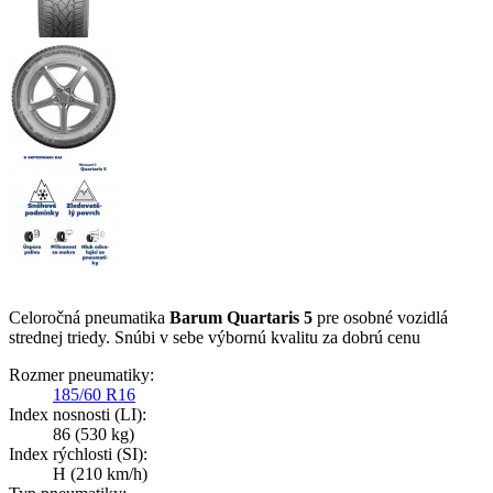
Celoročná pneumatika
Barum Quartaris 5
pre osobné vozidlá
strednej triedy. Snúbi v sebe výbornú kvalitu za dobrú cenu
Rozmer pneumatiky:
185/60 R16
Index nosnosti (LI):
86
(530 kg)
Index rýchlosti (SI):
H
(210 km/h)