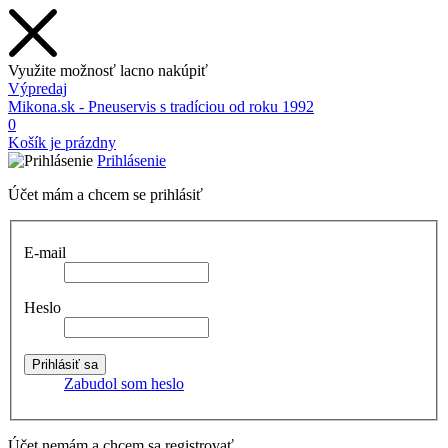
Využite možnosť lacno nakúpiť
Výpredaj
Mikona.sk - Pneuservis s tradíciou od roku 1992
0
Košík je prázdny
Prihlásenie
Účet mám a chcem se prihlásiť
E-mail
Heslo
Zabudol som heslo
Účet nemám a chcem sa registrovať