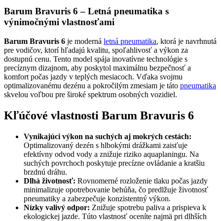
Barum Bravuris 6 – Letná pneumatika s
výnimočnými vlastnosťami
Barum Bravuris 6
je moderná
letná pneumatika
, ktorá je navrhnutá
pre vodičov, ktorí hľadajú kvalitu, spoľahlivosť a výkon za
dostupnú cenu. Tento model spája inovatívne technológie s
precíznym dizajnom, aby poskytol maximálnu bezpečnosť a
komfort počas jazdy v teplých mesiacoch. Vďaka svojmu
optimalizovanému dezénu a pokročilým zmesiam je táto
pneumatika
skvelou voľbou pre široké spektrum osobných vozidiel.
Kľúčové vlastnosti Barum Bravuris 6
Vynikajúci výkon na suchých aj mokrých cestách:
Optimalizovaný dezén s hlbokými drážkami zaisťuje
efektívny odvod vody a znižuje riziko aquaplaningu. Na
suchých povrchoch poskytuje precízne ovládanie a kratšiu
brzdnú dráhu.
Dlhá životnosť:
Rovnomerné rozloženie tlaku počas jazdy
minimalizuje opotrebovanie behúňa, čo predlžuje životnosť
pneumatiky a zabezpečuje konzistentný výkon.
Nízky valivý odpor:
Znižuje spotrebu paliva a prispieva k
ekologickej jazde. Túto vlastnosť oceníte najmä pri dlhších