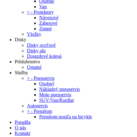
Osobné
Van
+
-
Protektory
Návesové
Záberové
Zimné
Vložky
Disky
Disky oceľové
Disky alu
Dojazdové kolesá
Príslušenstvo
Ostatné
Služby
+
-
Pneuservis
Osobný
Nákladný pneuservis
Moto pneuservis
SUV/Van/Runflat
Autoservis
+
-
Prenájom
Prenájom nosiča na bicykle
Poradňa
O nás
Kontakt