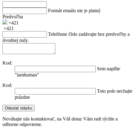
Formát emailu nie je platný
Predvoľba
+421
+421
Telefónne číslo zadávajte bez predvoľby a
úvodnej nuly.
Kod:
Sem napíšte
"iamhuman"
Kod:
Toto pole nechajte
prázdne
Neváhajte nás kontaktovať, na Váš dotaz Vám radi rýchle a
odborne odpovieme.