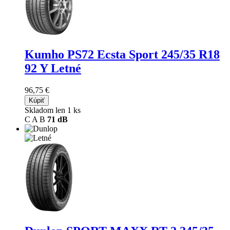
Kumho PS72 Ecsta Sport
245/35 R18
92 Y Letné
96,75 €
Kúpiť
Skladom len 1 ks
C
A
B
71 dB