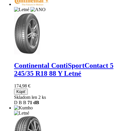
Continental ContiSportContact 5
245/35 R18 88 Y Letné
174,98 €
Kúpiť
Skladom len 2 ks
D
B
B
71 dB