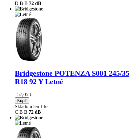
D
B
B
72 dB
Bridgestone POTENZA S001
245/35
R18 92 Y Letné
157,05 €
Kúpiť
Skladom len 1 ks
C
B
B
72 dB