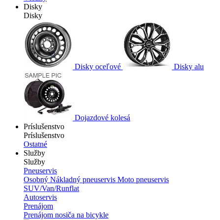
Disky
Disky
Disky oceľové
Disky alu
Dojazdové kolesá
Príslušenstvo
Príslušenstvo
Ostatné
Služby
Služby
Pneuservis
Osobný
Nákladný pneuservis
Moto pneuservis
SUV/Van/Runflat
Autoservis
Prenájom
Prenájom nosiča na bicykle