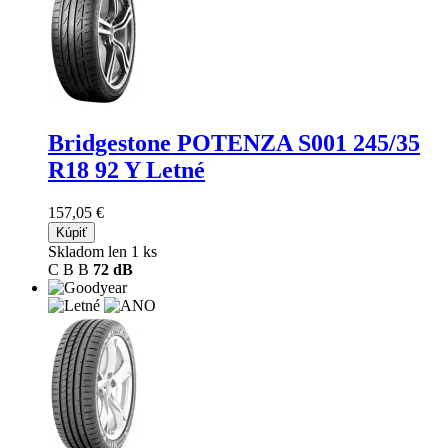
Bridgestone POTENZA S001
245/35
R18 92 Y Letné
157,05 €
Kúpiť
Skladom len 1 ks
C
B
B
72 dB