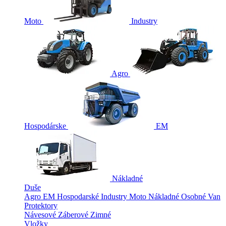
Moto
Industry
Agro
Hospodárske
EM
Nákladné
Duše
Agro
EM
Hospodarské
Industry
Moto
Nákladné
Osobné
Van
Protektory
Návesové
Záberové
Zimné
Vložky