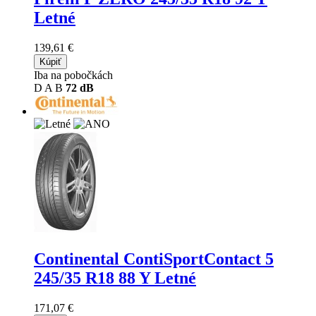
Letné
139,61 €
Kúpiť
Iba na pobočkách
D
A
B
72 dB
Continental ContiSportContact 5
245/35 R18 88 Y Letné
171,07 €