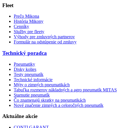
Fleet
Prečo Mikona
História Mikony
Cenníky
Služby pre fleety
Výhody pre zmluvných partnerov
Formulár na odstúpenie od zmluvy
Technický poradca
Pneumatiky
Disky kolies
Testy pneumatík
Technické informácie
Mýty o zimných pneumatikách
Tabuľka rozmerov nákladných a agro pneumatík MITAS
Starnutie pneumatík
Čo znamenajú skratky na pneumatikách
Nové značenie zimných a celoročných pneumatík
Aktuálne akcie
CONTI GARANT