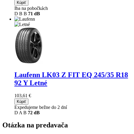
Kúpiť
Iba na pobočkách
D
B
B
71 dB
Laufenn LK03 Z FIT EQ
245/35 R18
92 Y Letné
103,61 €
Kúpiť
Expedujeme bežne do 2 dní
D
A
B
72 dB
Otázka na predavača