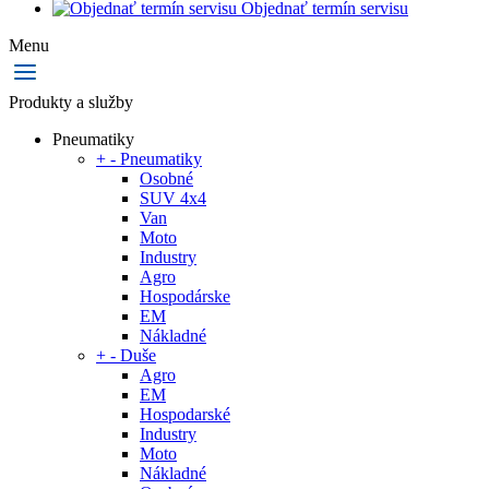
Objednať termín servisu
Menu
Produkty a služby
Pneumatiky
+
-
Pneumatiky
Osobné
SUV 4x4
Van
Moto
Industry
Agro
Hospodárske
EM
Nákladné
+
-
Duše
Agro
EM
Hospodarské
Industry
Moto
Nákladné