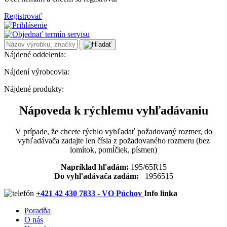
Registrovať
Nájdené oddelenia:
Nájdení výrobcovia:
Nájdené produkty:
Nápoveda k rýchlemu vyhľadávaniu
V prípade, že chcete rýchlo vyhľadať požadovaný rozmer, do
vyhľadávača zadajte len čísla z požadovaného rozmeru (bez
lomítok, pomĺčiek, písmen)
Napríklad hľadám:
195/65R15
Do vyhľadávača zadám:
1956515
+421 42 430 7833 - VO Púchov
Info linka
Poradňa
O nás