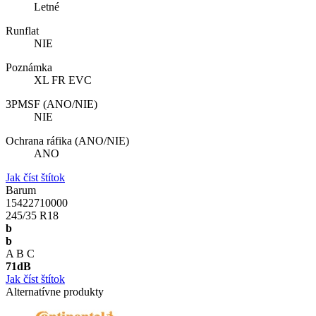
Letné
Runflat
NIE
Poznámka
XL FR EVC
3PMSF (ANO/NIE)
NIE
Ochrana ráfika (ANO/NIE)
ANO
Jak číst štítok
Barum
15422710000
245/35 R18
b
b
A
B
C
71
dB
Jak číst štítok
Alternatívne produkty