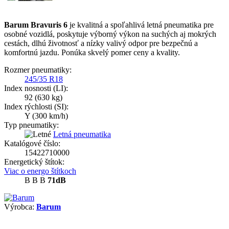
Barum Bravuris 6
je kvalitná a spoľahlivá letná pneumatika pre
osobné vozidlá, poskytuje výborný výkon na suchých aj mokrých
cestách, dlhú životnosť a nízky valivý odpor pre bezpečnú a
komfortnú jazdu. Ponúka skvelý pomer ceny a kvality.
Rozmer pneumatiky:
245/35 R18
Index nosnosti (LI):
92
(630 kg)
Index rýchlosti (SI):
Y
(300 km/h)
Typ pneumatiky:
Letná pneumatika
Katalógové číslo:
15422710000
Energetický štítok:
Viac o energo štítkoch
B
B
B
71dB
Výrobca:
Barum