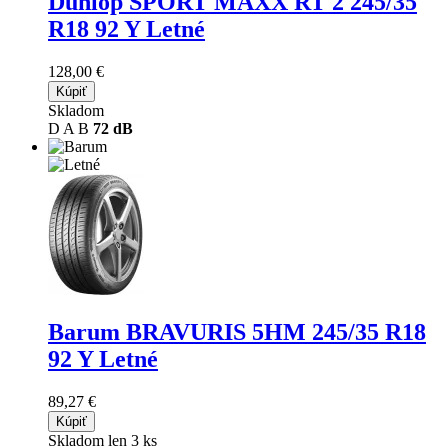
Dunlop SPORT MAXX RT 2
245/35
R18 92 Y Letné
128,00 €
Kúpiť
Skladom
D
A
B
72 dB
Barum BRAVURIS 5HM
245/35 R18
92 Y Letné
89,27 €
Kúpiť
Skladom len 3 ks