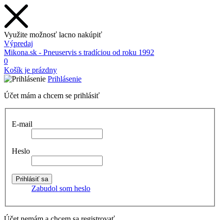
Využite možnosť lacno nakúpiť
Výpredaj
Mikona.sk - Pneuservis s tradíciou od roku 1992
0
Košík je prázdny
Prihlásenie
Účet mám a chcem se prihlásiť
E-mail
Heslo
Zabudol som heslo
Účet nemám a chcem sa registrovať