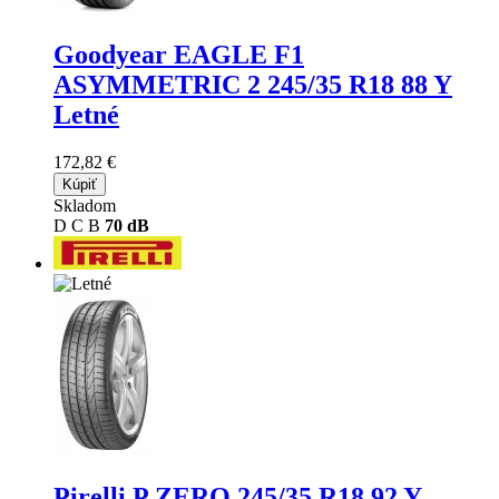
Goodyear EAGLE F1
ASYMMETRIC 2
245/35 R18 88 Y
Letné
172,82 €
Kúpiť
Skladom
D
C
B
70 dB
Pirelli P ZERO
245/35 R18 92 Y