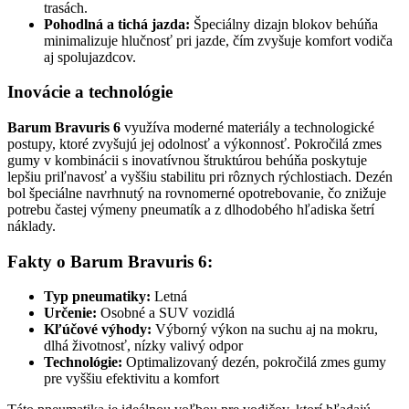
trasách.
Pohodlná a tichá jazda:
Špeciálny dizajn blokov behúňa
minimalizuje hlučnosť pri jazde, čím zvyšuje komfort vodiča
aj spolujazdcov.
Inovácie a technológie
Barum Bravuris 6
využíva moderné materiály a technologické
postupy, ktoré zvyšujú jej odolnosť a výkonnosť. Pokročilá zmes
gumy v kombinácii s inovatívnou štruktúrou behúňa poskytuje
lepšiu priľnavosť a vyššiu stabilitu pri rôznych rýchlostiach. Dezén
bol špeciálne navrhnutý na rovnomerné opotrebovanie, čo znižuje
potrebu častej výmeny pneumatík a z dlhodobého hľadiska šetrí
náklady.
Fakty o Barum Bravuris 6:
Typ pneumatiky:
Letná
Určenie:
Osobné a SUV vozidlá
Kľúčové výhody:
Výborný výkon na suchu aj na mokru,
dlhá životnosť, nízky valivý odpor
Technológie:
Optimalizovaný dezén, pokročilá zmes gumy
pre vyššiu efektivitu a komfort