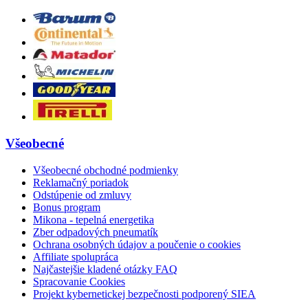
Všeobecné
Všeobecné obchodné podmienky
Reklamačný poriadok
Odstúpenie od zmluvy
Bonus program
Mikona - tepelná energetika
Zber odpadových pneumatík
Ochrana osobných údajov a poučenie o cookies
Affiliate spolupráca
Najčastejšie kladené otázky FAQ
Spracovanie Cookies
Projekt kybernetickej bezpečnosti podporený SIEA