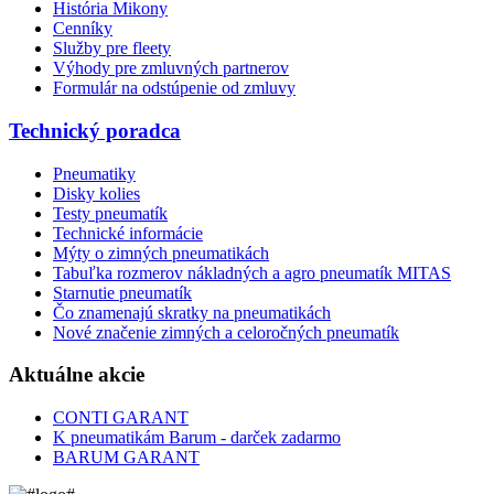
História Mikony
Cenníky
Služby pre fleety
Výhody pre zmluvných partnerov
Formulár na odstúpenie od zmluvy
Technický poradca
Pneumatiky
Disky kolies
Testy pneumatík
Technické informácie
Mýty o zimných pneumatikách
Tabuľka rozmerov nákladných a agro pneumatík MITAS
Starnutie pneumatík
Čo znamenajú skratky na pneumatikách
Nové značenie zimných a celoročných pneumatík
Aktuálne akcie
CONTI GARANT
K pneumatikám Barum - darček zadarmo
BARUM GARANT