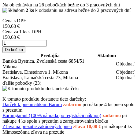
Na objednávku
na 26 pobočkách
bežne do 3 pracovných dní
2 ks
k odoslaniu na adresu bežne do 2 pracovných dní
Cena s DPH
150,68 €
Cena za
1
ks s DPH
150,68 €
Do košíka
Predajňa
Skladom
Banská Bystrica, Zvolenská cesta 6854/51,
Objednať
Mikona
Bratislava, Einsteinova 1, Mikona
Objednať
Bratislava, Lamačská cesta 73, Mikona
Objednať
ďalšie pobočky
(23)
K tomuto produktu dostanete tieto darčeky:
Darček k pneumatikam Barum
zadarmo
pri nákupe 4 ks pneu spolu
s prezutím
Barumgarant (100% náhrada po registrácii nákupu)
zadarmo
pri
nákupe 4 ks spolu s prezutím a zaregietrovaním bločku
Zľava na prezutie zakúpených pneu
zľava 10,00 €
pri nákupe 4 ks
Mimosezónna zľava na prezutie