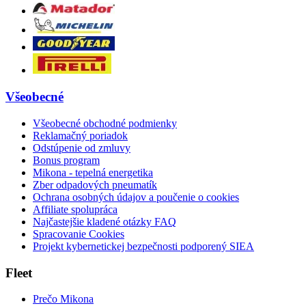
Všeobecné
Všeobecné obchodné podmienky
Reklamačný poriadok
Odstúpenie od zmluvy
Bonus program
Mikona - tepelná energetika
Zber odpadových pneumatík
Ochrana osobných údajov a poučenie o cookies
Affiliate spolupráca
Najčastejšie kladené otázky FAQ
Spracovanie Cookies
Projekt kybernetickej bezpečnosti podporený SIEA
Fleet
Prečo Mikona