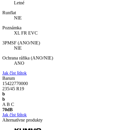
Letné
Runflat
NIE
Poznámka
XL FR EVC
3PMSF (ANO/NIE)
NIE
Ochrana ráfika (ANO/NIE)
ANO
Jak číst štítok
Barum
15422770000
235/45 R19
b
b
A
B
C
70
dB
Jak číst štítok
Alternatívne produkty