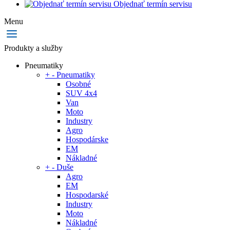
Objednať termín servisu
Menu
Produkty a služby
Pneumatiky
+
-
Pneumatiky
Osobné
SUV 4x4
Van
Moto
Industry
Agro
Hospodárske
EM
Nákladné
+
-
Duše
Agro
EM
Hospodarské
Industry
Moto
Nákladné