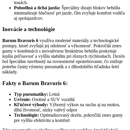
trasách.
Pohodlná a tichá jazda:
Špeciálny dizajn blokov behúňa
minimalizuje hlučnosť pri jazde, čím zvyšuje komfort vodiča
aj spolujazdcov.
Inovácie a technológie
Barum Bravuris 6
využíva moderné materiály a technologické
postupy, ktoré zvyšujú jej odolnosť a výkonnosť. Pokročilá zmes
gumy v kombinácii s inovatívnou štruktúrou behúňa poskytuje
lepšiu priľnavosť a vyššiu stabilitu pri rôznych rýchlostiach. Dezén
bol špeciálne navrhnutý na rovnomerné opotrebovanie, čo znižuje
potrebu častej výmeny pneumatík a z dlhodobého hľadiska šetrí
náklady.
Fakty o Barum Bravuris 6:
Typ pneumatiky:
Letná
Určenie:
Osobné a SUV vozidlá
Kľúčové výhody:
Výborný výkon na suchu aj na mokru,
dlhá životnosť, nízky valivý odpor
Technológie:
Optimalizovaný dezén, pokročilá zmes gumy
pre vyššiu efektivitu a komfort