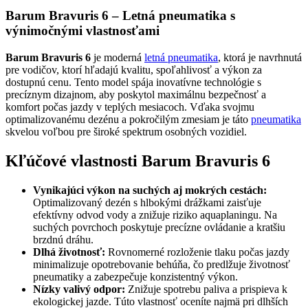
Barum Bravuris 6 – Letná pneumatika s
výnimočnými vlastnosťami
Barum Bravuris 6
je moderná
letná pneumatika
, ktorá je navrhnutá
pre vodičov, ktorí hľadajú kvalitu, spoľahlivosť a výkon za
dostupnú cenu. Tento model spája inovatívne technológie s
precíznym dizajnom, aby poskytol maximálnu bezpečnosť a
komfort počas jazdy v teplých mesiacoch. Vďaka svojmu
optimalizovanému dezénu a pokročilým zmesiam je táto
pneumatika
skvelou voľbou pre široké spektrum osobných vozidiel.
Kľúčové vlastnosti Barum Bravuris 6
Vynikajúci výkon na suchých aj mokrých cestách:
Optimalizovaný dezén s hlbokými drážkami zaisťuje
efektívny odvod vody a znižuje riziko aquaplaningu. Na
suchých povrchoch poskytuje precízne ovládanie a kratšiu
brzdnú dráhu.
Dlhá životnosť:
Rovnomerné rozloženie tlaku počas jazdy
minimalizuje opotrebovanie behúňa, čo predlžuje životnosť
pneumatiky a zabezpečuje konzistentný výkon.
Nízky valivý odpor:
Znižuje spotrebu paliva a prispieva k
ekologickej jazde. Túto vlastnosť oceníte najmä pri dlhších