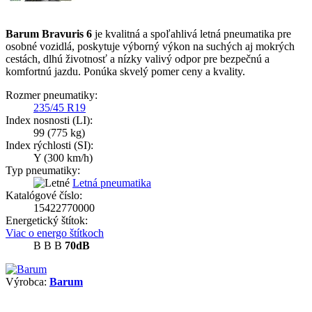
Barum Bravuris 6
je kvalitná a spoľahlivá letná pneumatika pre
osobné vozidlá, poskytuje výborný výkon na suchých aj mokrých
cestách, dlhú životnosť a nízky valivý odpor pre bezpečnú a
komfortnú jazdu. Ponúka skvelý pomer ceny a kvality.
Rozmer pneumatiky:
235/45 R19
Index nosnosti (LI):
99
(775 kg)
Index rýchlosti (SI):
Y
(300 km/h)
Typ pneumatiky:
Letná pneumatika
Katalógové číslo:
15422770000
Energetický štítok:
Viac o energo štítkoch
B
B
B
70dB
Výrobca:
Barum