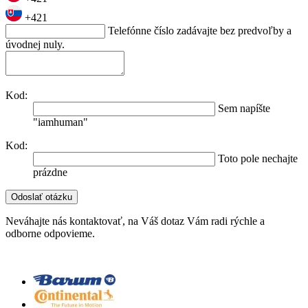
+421
Telefónne číslo zadávajte bez predvoľby a
úvodnej nuly.
Kod:
Sem napíšte
"iamhuman"
Kod:
Toto pole nechajte
prázdne
Neváhajte nás kontaktovať, na Váš dotaz Vám radi rýchle a
odborne odpovieme.