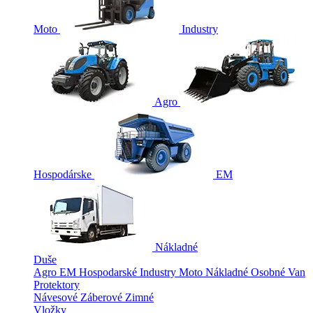
Moto
Industry
Agro
Hospodárske
EM
Nákladné
Duše
Agro
EM
Hospodarské
Industry
Moto
Nákladné
Osobné
Van
Protektory
Návesové
Záberové
Zimné
Vložky