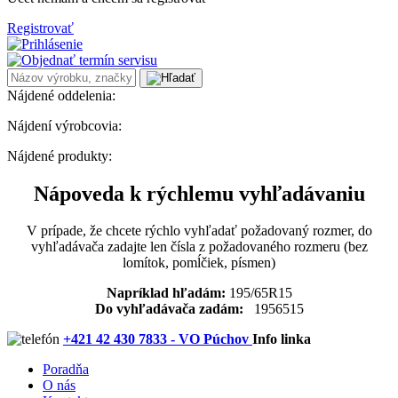
Registrovať
Nájdené oddelenia:
Nájdení výrobcovia:
Nájdené produkty:
Nápoveda k rýchlemu vyhľadávaniu
V prípade, že chcete rýchlo vyhľadať požadovaný rozmer, do
vyhľadávača zadajte len čísla z požadovaného rozmeru (bez
lomítok, pomĺčiek, písmen)
Napríklad hľadám:
195/65R15
Do vyhľadávača zadám:
1956515
+421 42 430 7833 - VO Púchov
Info linka
Poradňa
O nás