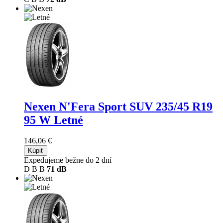
Nexen N'Fera Sport SUV
235/45 R19
95 W Letné
146,06 €
Kúpiť
Expedujeme bežne do 2 dní
D
B
B
71 dB