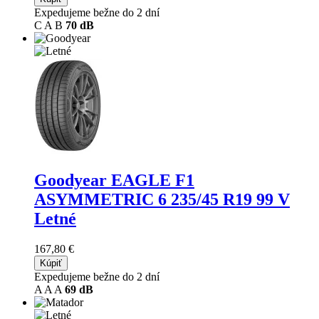
Expedujeme bežne do 2 dní
C
A
B
70 dB
Goodyear EAGLE F1
ASYMMETRIC 6
235/45 R19 99 V
Letné
167,80 €
Kúpiť
Expedujeme bežne do 2 dní
A
A
A
69 dB