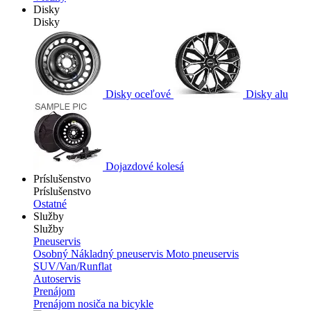
Disky
Disky
Disky oceľové
Disky alu
Dojazdové kolesá
Príslušenstvo
Príslušenstvo
Ostatné
Služby
Služby
Pneuservis
Osobný
Nákladný pneuservis
Moto pneuservis
SUV/Van/Runflat
Autoservis
Prenájom
Prenájom nosiča na bicykle