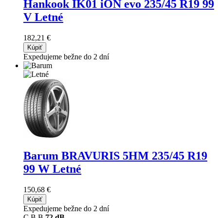
Hankook IK01 iON evo
235/45 R19 99
V Letné
182,21 €
Kúpiť
Expedujeme bežne do 2 dní
Barum BRAVURIS 5HM
235/45 R19
99 W Letné
150,68 €
Kúpiť
Expedujeme bežne do 2 dní
C
B
B
72 dB