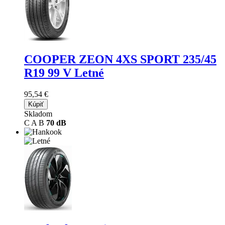
COOPER ZEON 4XS SPORT
235/45
R19 99 V Letné
95,54 €
Kúpiť
Skladom
C
A
B
70 dB