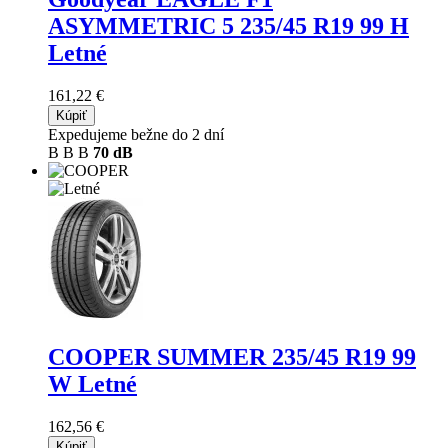
ASYMMETRIC 5
235/45 R19 99 H
Letné
161,22 €
Kúpiť
Expedujeme bežne do 2 dní
B
B
B
70 dB
COOPER SUMMER
235/45 R19 99
W Letné
162,56 €
Kúpiť