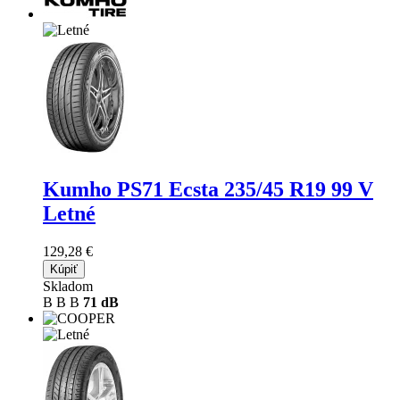
Kumho PS71 Ecsta
235/45 R19 99 V
Letné
129,28 €
Kúpiť
Skladom
B
B
B
71 dB