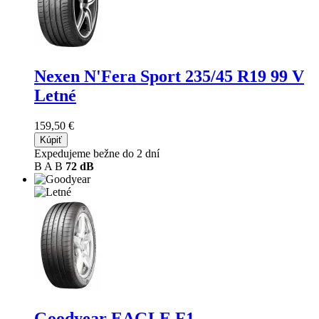
Nexen N'Fera Sport
235/45 R19 99 V
Letné
159,50 €
Kúpiť
Expedujeme bežne do 2 dní
B
A
B
72 dB
Goodyear EAGLE F1