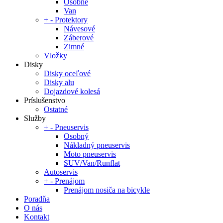
Osobné
Van
+
-
Protektory
Návesové
Záberové
Zimné
Vložky
Disky
Disky oceľové
Disky alu
Dojazdové kolesá
Príslušenstvo
Ostatné
Služby
+
-
Pneuservis
Osobný
Nákladný pneuservis
Moto pneuservis
SUV/Van/Runflat
Autoservis
+
-
Prenájom
Prenájom nosiča na bicykle
Poradňa
O nás
Kontakt