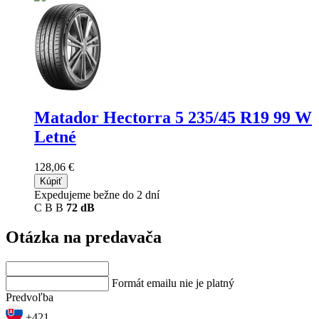
Matador Hectorra 5
235/45 R19 99 W
Letné
128,06 €
Kúpiť
Expedujeme bežne do 2 dní
C
B
B
72 dB
Otázka na predavača
Formát emailu nie je platný
Predvoľba
+421