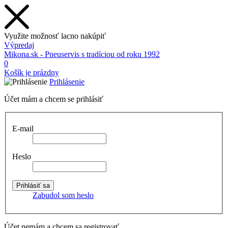
Využite možnosť lacno nakúpiť
Výpredaj
Mikona.sk - Pneuservis s tradíciou od roku 1992
0
Košík je prázdny
Prihlásenie
Účet mám a chcem se prihlásiť
E-mail
Heslo
Zabudol som heslo
Účet nemám a chcem sa registrovať