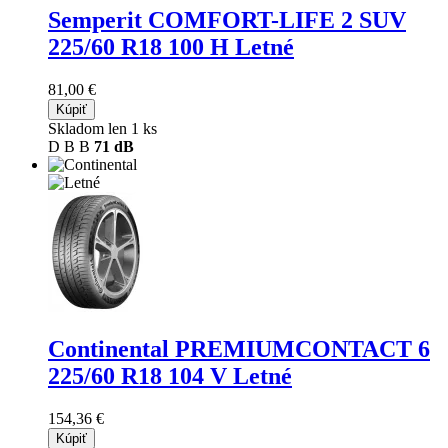
Semperit COMFORT-LIFE 2 SUV
225/60 R18 100 H Letné
81,00 €
Kúpiť
Skladom len 1 ks
D
B
B
71 dB
Continental PREMIUMCONTACT 6
225/60 R18 104 V Letné
154,36 €
Kúpiť