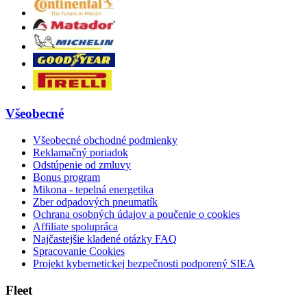
Všeobecné
Všeobecné obchodné podmienky
Reklamačný poriadok
Odstúpenie od zmluvy
Bonus program
Mikona - tepelná energetika
Zber odpadových pneumatík
Ochrana osobných údajov a poučenie o cookies
Affiliate spolupráca
Najčastejšie kladené otázky FAQ
Spracovanie Cookies
Projekt kybernetickej bezpečnosti podporený SIEA
Fleet