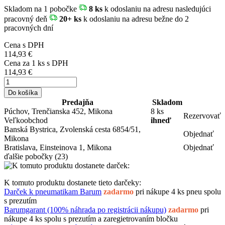
Skladom
na 1 pobočke
8 ks
k odoslaniu na adresu nasledujúci
pracovný deň
20+ ks
k odoslaniu na adresu bežne do 2
pracovných dní
Cena s DPH
114,93 €
Cena za
1
ks s DPH
114,93 €
Do košíka
Predajňa
Skladom
Púchov, Trenčianska 452, Mikona
8 ks
Rezervovať
Veľkoobchod
ihneď
Banská Bystrica, Zvolenská cesta 6854/51,
Objednať
Mikona
Bratislava, Einsteinova 1, Mikona
Objednať
ďalšie pobočky
(23)
K tomuto produktu dostanete tieto darčeky:
Darček k pneumatikam Barum
zadarmo
pri nákupe 4 ks pneu spolu
s prezutím
Barumgarant (100% náhrada po registrácii nákupu)
zadarmo
pri
nákupe 4 ks spolu s prezutím a zaregietrovaním bločku