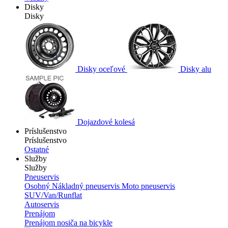
Disky
Disky
Disky oceľové
Disky alu
Dojazdové kolesá
Príslušenstvo
Príslušenstvo
Ostatné
Služby
Služby
Pneuservis
Osobný
Nákladný pneuservis
Moto pneuservis
SUV/Van/Runflat
Autoservis
Prenájom
Prenájom nosiča na bicykle