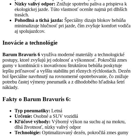
Nízky valivý odpor:
Znižuje spotrebu paliva a prispieva k
ekologickej jazde. Túto vlastnosť oceníte najmä pri dlhších
trasách.
Pohodlná a tichá jazda:
Špeciálny dizajn blokov behúňa
minimalizuje hlučnosť pri jazde, čím zvyšuje komfort vodiča
aj spolujazdcov.
Inovácie a technológie
Barum Bravuris 6
využíva moderné materiály a technologické
postupy, ktoré zvyšujú jej odolnosť a výkonnosť. Pokročilá zmes
gumy v kombinácii s inovatívnou štruktúrou behúňa poskytuje
lepšiu priľnavosť a vyššiu stabilitu pri rôznych rýchlostiach. Dezén
bol špeciálne navrhnutý na rovnomerné opotrebovanie, čo znižuje
potrebu častej výmeny pneumatík a z dlhodobého hľadiska šetrí
náklady.
Fakty o Barum Bravuris 6:
Typ pneumatiky:
Letná
Určenie:
Osobné a SUV vozidlá
Kľúčové výhody:
Výborný výkon na suchu aj na mokru,
dlhá životnosť, nízky valivý odpor
Technológie:
Optimalizovaný dezén, pokročilá zmes gumy