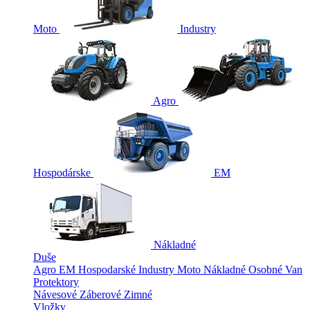
Moto
Industry
Agro
Hospodárske
EM
Nákladné
Duše
Agro
EM
Hospodarské
Industry
Moto
Nákladné
Osobné
Van
Protektory
Návesové
Záberové
Zimné
Vložky