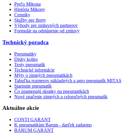
Prečo Mikona
História Mikony
Cenníky
Služby pre fleety
Výhody pre zmluvných partnerov
Formulár na odstúpenie od zmluvy
Technický poradca
Pneumatiky
Disky kolies
Testy pneumatík
Technické informácie
Mýty o zimných pneumatikách
Tabuľka rozmerov nákladných a agro pneumatík MITAS
Starnutie pneumatík
Čo znamenajú skratky na pneumatikách
Nové značenie zimných a celoročných pneumatík
Aktuálne akcie
CONTI GARANT
K pneumatikám Barum - darček zadarmo
BARUM GARANT