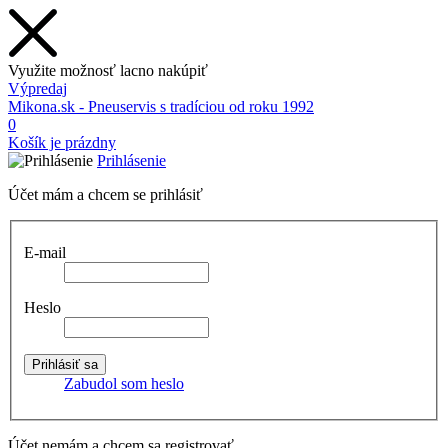
Využite možnosť lacno nakúpiť
Výpredaj
Mikona.sk - Pneuservis s tradíciou od roku 1992
0
Košík je prázdny
Prihlásenie
Účet mám a chcem se prihlásiť
E-mail
Heslo
Zabudol som heslo
Účet nemám a chcem sa registrovať