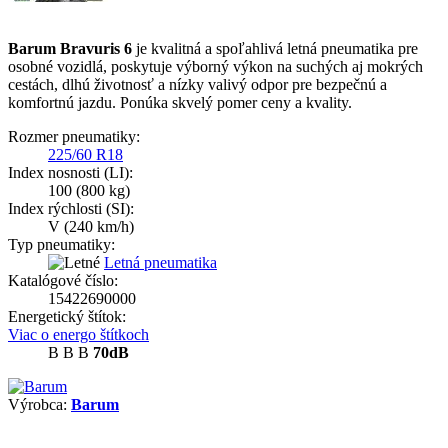
Barum Bravuris 6
je kvalitná a spoľahlivá letná pneumatika pre
osobné vozidlá, poskytuje výborný výkon na suchých aj mokrých
cestách, dlhú životnosť a nízky valivý odpor pre bezpečnú a
komfortnú jazdu. Ponúka skvelý pomer ceny a kvality.
Rozmer pneumatiky:
225/60 R18
Index nosnosti (LI):
100
(800 kg)
Index rýchlosti (SI):
V
(240 km/h)
Typ pneumatiky:
Letná pneumatika
Katalógové číslo:
15422690000
Energetický štítok:
Viac o energo štítkoch
B
B
B
70dB
Výrobca:
Barum