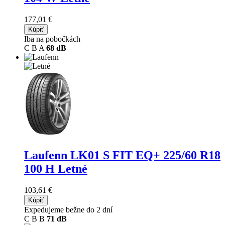
177,01 €
Kúpiť
Iba na pobočkách
C
B
A
68 dB
Laufenn LK01 S FIT EQ+
225/60 R18
100 H Letné
103,61 €
Kúpiť
Expedujeme bežne do 2 dní
C
B
B
71 dB