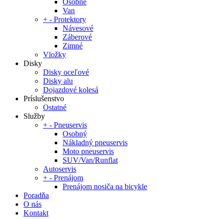
Osobné
Van
+
-
Protektory
Návesové
Záberové
Zimné
Vložky
Disky
Disky oceľové
Disky alu
Dojazdové kolesá
Príslušenstvo
Ostatné
Služby
+
-
Pneuservis
Osobný
Nákladný pneuservis
Moto pneuservis
SUV/Van/Runflat
Autoservis
+
-
Prenájom
Prenájom nosiča na bicykle
Poradňa
O nás
Kontakt