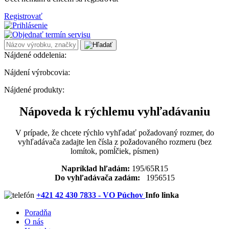
Registrovať
Nájdené oddelenia:
Nájdení výrobcovia:
Nájdené produkty:
Nápoveda k rýchlemu vyhľadávaniu
V prípade, že chcete rýchlo vyhľadať požadovaný rozmer, do
vyhľadávača zadajte len čísla z požadovaného rozmeru (bez
lomítok, pomĺčiek, písmen)
Napríklad hľadám:
195/65R15
Do vyhľadávača zadám:
1956515
+421 42 430 7833 - VO Púchov
Info linka
Poradňa
O nás