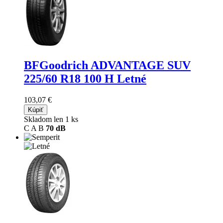
BFGoodrich ADVANTAGE SUV
225/60 R18 100 H Letné
103,07 €
Kúpiť
Skladom len 1 ks
C
A
B
70 dB