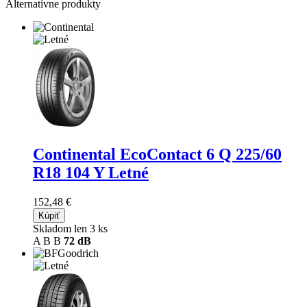
Alternatívne produkty
Continental EcoContact 6 Q
225/60
R18 104 Y Letné
152,48 €
Kúpiť
Skladom len 3 ks
A
B
B
72 dB