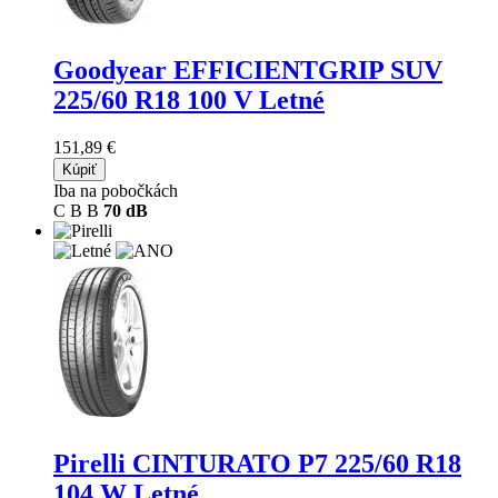
Goodyear EFFICIENTGRIP SUV
225/60 R18 100 V Letné
151,89 €
Kúpiť
Iba na pobočkách
C
B
B
70 dB
Pirelli CINTURATO P7
225/60 R18
104 W Letné