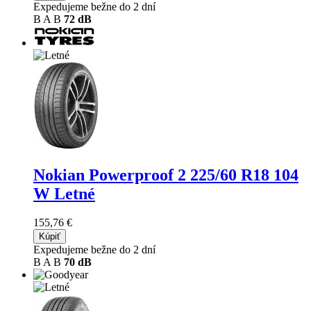
Expedujeme bežne do 2 dní
B
A
B
72 dB
Nokian Powerproof 2
225/60 R18 104
W Letné
155,76 €
Kúpiť
Expedujeme bežne do 2 dní
B
A
B
70 dB