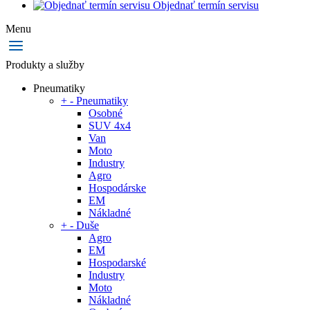
Objednať termín servisu
Menu
Produkty a služby
Pneumatiky
+
-
Pneumatiky
Osobné
SUV 4x4
Van
Moto
Industry
Agro
Hospodárske
EM
Nákladné
+
-
Duše
Agro
EM
Hospodarské
Industry
Moto
Nákladné