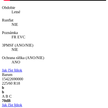
Obdobie
Letné
Runflat
NIE
Poznámka
FR EVC
3PMSF (ANO/NIE)
NIE
Ochrana ráfika (ANO/NIE)
ANO
Jak číst štítok
Barum
15422690000
225/60 R18
b
b
A
B
C
70
dB
Jak číst štítok