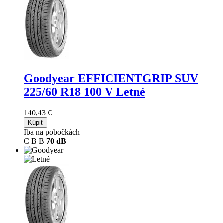
Goodyear EFFICIENTGRIP SUV
225/60 R18 100 V Letné
140,43 €
Kúpiť
Iba na pobočkách
C
B
B
70 dB