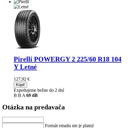
Pirelli POWERGY 2
225/60 R18 104
Y Letné
127,92 €
Kúpiť
Expedujeme bežne do 2 dní
B
B
A
69 dB
Otázka na predavača
Formát emailu nie je platný