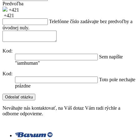
Predvoľba
+421
+421
Telefónne číslo zadávajte bez predvoľby a
úvodnej nuly.
Kod:
Sem napíšte
"iamhuman"
Kod:
Toto pole nechajte
prázdne
Neváhajte nás kontaktovať, na Váš dotaz Vám radi rýchle a
odborne odpovieme.