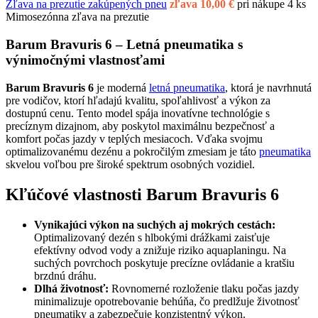
Zľava na prezutie zakúpených pneu
zľava 10,00 €
pri nákupe 4 ks
Mimosezónna zľava na prezutie
Barum Bravuris 6 – Letná pneumatika s
výnimočnými vlastnosťami
Barum Bravuris 6
je moderná
letná pneumatika
, ktorá je navrhnutá
pre vodičov, ktorí hľadajú kvalitu, spoľahlivosť a výkon za
dostupnú cenu. Tento model spája inovatívne technológie s
precíznym dizajnom, aby poskytol maximálnu bezpečnosť a
komfort počas jazdy v teplých mesiacoch. Vďaka svojmu
optimalizovanému dezénu a pokročilým zmesiam je táto
pneumatika
skvelou voľbou pre široké spektrum osobných vozidiel.
Kľúčové vlastnosti Barum Bravuris 6
Vynikajúci výkon na suchých aj mokrých cestách:
Optimalizovaný dezén s hlbokými drážkami zaisťuje
efektívny odvod vody a znižuje riziko aquaplaningu. Na
suchých povrchoch poskytuje precízne ovládanie a kratšiu
brzdnú dráhu.
Dlhá životnosť:
Rovnomerné rozloženie tlaku počas jazdy
minimalizuje opotrebovanie behúňa, čo predlžuje životnosť
pneumatiky a zabezpečuje konzistentný výkon.