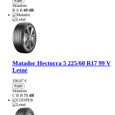
Kúpiť
Skladom
B
A
B
69 dB
Matador Hectorra 5
225/60 R17 99 V
Letné
100,87 €
Kúpiť
Skladom
C
B
B
71 dB