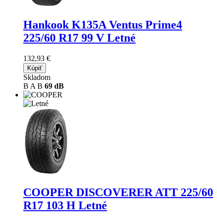
Hankook K135A Ventus Prime4
225/60 R17 99 V Letné
132,93 €
Kúpiť
Skladom
B
A
B
69 dB
COOPER DISCOVERER ATT
225/60
R17 103 H Letné