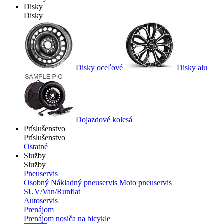
Disky
Disky
Disky oceľové
Disky alu
Dojazdové kolesá
Príslušenstvo
Príslušenstvo
Ostatné
Služby
Služby
Pneuservis
Osobný
Nákladný pneuservis
Moto pneuservis
SUV/Van/Runflat
Autoservis
Prenájom
Prenájom nosiča na bicykle