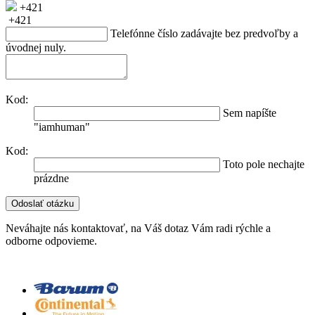
+421
+421
Telefónne číslo zadávajte bez predvoľby a
úvodnej nuly.
Kod:
Sem napíšte
"iamhuman"
Kod:
Toto pole nechajte
prázdne
Neváhajte nás kontaktovať, na Váš dotaz Vám radi rýchle a
odborne odpovieme.