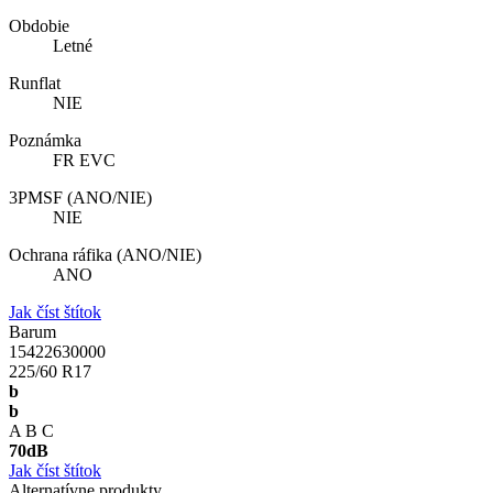
Obdobie
Letné
Runflat
NIE
Poznámka
FR EVC
3PMSF (ANO/NIE)
NIE
Ochrana ráfika (ANO/NIE)
ANO
Jak číst štítok
Barum
15422630000
225/60 R17
b
b
A
B
C
70
dB
Jak číst štítok
Alternatívne produkty