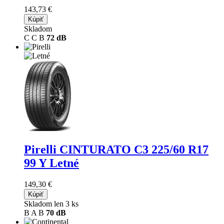
143,73 €
Kúpiť
Skladom
C
C
B
72 dB
Pirelli CINTURATO C3
225/60 R17
99 Y Letné
149,30 €
Kúpiť
Skladom len 3 ks
B
A
B
70 dB