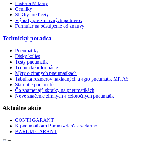
História Mikony
Cenníky
Služby pre fleety
Výhody pre zmluvných partnerov
Formulár na odstúpenie od zmluvy
Technický poradca
Pneumatiky
Disky kolies
Testy pneumatík
Technické informácie
Mýty o zimných pneumatikách
Tabuľka rozmerov nákladných a agro pneumatík MITAS
Starnutie pneumatík
Čo znamenajú skratky na pneumatikách
Nové značenie zimných a celoročných pneumatík
Aktuálne akcie
CONTI GARANT
K pneumatikám Barum - darček zadarmo
BARUM GARANT