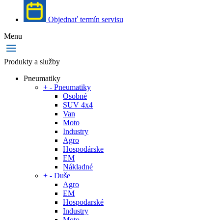
Objednať termín servisu
Menu
Produkty a služby
Pneumatiky
+
-
Pneumatiky
Osobné
SUV 4x4
Van
Moto
Industry
Agro
Hospodárske
EM
Nákladné
+
-
Duše
Agro
EM
Hospodarské
Industry
Moto