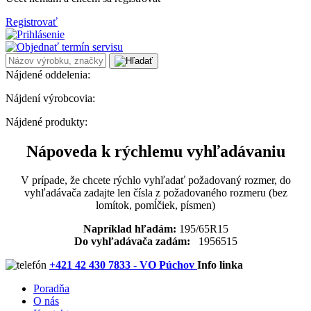
Registrovať
Nájdené oddelenia:
Nájdení výrobcovia:
Nájdené produkty:
Nápoveda k rýchlemu vyhľadávaniu
V prípade, že chcete rýchlo vyhľadať požadovaný rozmer, do
vyhľadávača zadajte len čísla z požadovaného rozmeru (bez
lomítok, pomĺčiek, písmen)
Napríklad hľadám:
195/65R15
Do vyhľadávača zadám:
1956515
+421 42 430 7833 - VO Púchov
Info linka
Poradňa
O nás