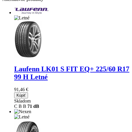
Laufenn LK01 S FIT EQ+
225/60 R17
99 H Letné
91,46 €
Kúpiť
Skladom
C
B
B
71 dB