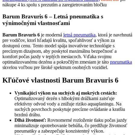
nákupe 4 ks spolu s prezutím a zaregietrovaním bločku
Barum Bravuris 6 – Letná pneumatika s
výnimočnými vlastnosťami
Barum Bravuris 6
je moderná
letná pneumatika
, ktorá je navrhnutá
pre vodičov, ktorí hľadajú kvalitu, spoľahlivosť a výkon za
dostupnú cenu. Tento model spája inovatívne technológie s
precíznym dizajnom, aby poskytol maximálnu bezpečnosť a
komfort počas jazdy v teplých mesiacoch. Vďaka svojmu
optimalizovanému dezénu a pokročilým zmesiam je táto
pneumatika
skvelou voľbou pre široké spektrum osobných vozidiel.
Kľúčové vlastnosti Barum Bravuris 6
Vynikajúci výkon na suchých aj mokrých cestách:
Optimalizovaný dezén s hlbokými drážkami zaisťuje
efektívny odvod vody a znižuje riziko aquaplaningu. Na
suchých povrchoch poskytuje precízne ovládanie a kratšiu
brzdnú dráhu.
Dlhá životnosť:
Rovnomerné rozloženie tlaku počas jazdy
minimalizuje opotrebovanie behúňa, čo predlžuje životnosť
pneumatiky a zabezpečuje konzistentný výkon.