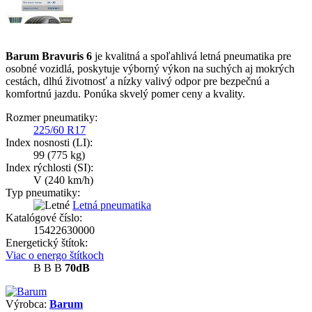
Barum Bravuris 6
je kvalitná a spoľahlivá letná pneumatika pre
osobné vozidlá, poskytuje výborný výkon na suchých aj mokrých
cestách, dlhú životnosť a nízky valivý odpor pre bezpečnú a
komfortnú jazdu. Ponúka skvelý pomer ceny a kvality.
Rozmer pneumatiky:
225/60 R17
Index nosnosti (LI):
99
(775 kg)
Index rýchlosti (SI):
V
(240 km/h)
Typ pneumatiky:
Letná pneumatika
Katalógové číslo:
15422630000
Energetický štítok:
Viac o energo štítkoch
B
B
B
70dB
Výrobca:
Barum