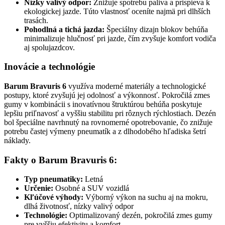
Nízky valivý odpor:
Znižuje spotrebu paliva a prispieva k
ekologickej jazde. Túto vlastnosť oceníte najmä pri dlhších
trasách.
Pohodlná a tichá jazda:
Špeciálny dizajn blokov behúňa
minimalizuje hlučnosť pri jazde, čím zvyšuje komfort vodiča
aj spolujazdcov.
Inovácie a technológie
Barum Bravuris 6
využíva moderné materiály a technologické
postupy, ktoré zvyšujú jej odolnosť a výkonnosť. Pokročilá zmes
gumy v kombinácii s inovatívnou štruktúrou behúňa poskytuje
lepšiu priľnavosť a vyššiu stabilitu pri rôznych rýchlostiach. Dezén
bol špeciálne navrhnutý na rovnomerné opotrebovanie, čo znižuje
potrebu častej výmeny pneumatík a z dlhodobého hľadiska šetrí
náklady.
Fakty o Barum Bravuris 6:
Typ pneumatiky:
Letná
Určenie:
Osobné a SUV vozidlá
Kľúčové výhody:
Výborný výkon na suchu aj na mokru,
dlhá životnosť, nízky valivý odpor
Technológie:
Optimalizovaný dezén, pokročilá zmes gumy
pre vyššiu efektivitu a komfort