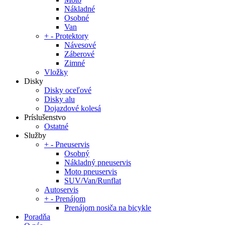
Nákladné
Osobné
Van
+
-
Protektory
Návesové
Záberové
Zimné
Vložky
Disky
Disky oceľové
Disky alu
Dojazdové kolesá
Príslušenstvo
Ostatné
Služby
+
-
Pneuservis
Osobný
Nákladný pneuservis
Moto pneuservis
SUV/Van/Runflat
Autoservis
+
-
Prenájom
Prenájom nosiča na bicykle
Poradňa