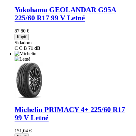
Yokohama GEOLANDAR G95A
225/60 R17 99 V Letné
87,80 €
Kúpiť
Skladom
C
C
B
71 dB
Michelin PRIMACY 4+
225/60 R17
99 V Letné
151,04 €