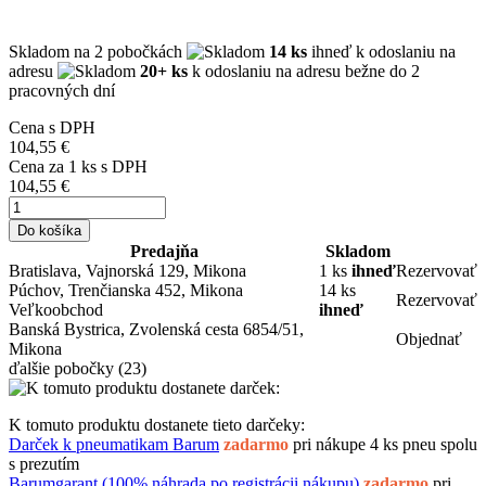
Skladom
na 2 pobočkách
14 ks
ihneď k odoslaniu na
adresu
20+ ks
k odoslaniu na adresu bežne do 2
pracovných dní
Cena s DPH
104,55 €
Cena za
1
ks s DPH
104,55 €
Do košíka
Predajňa
Skladom
Bratislava, Vajnorská 129, Mikona
1 ks
ihneď
Rezervovať
Púchov, Trenčianska 452, Mikona
14 ks
Rezervovať
Veľkoobchod
ihneď
Banská Bystrica, Zvolenská cesta 6854/51,
Objednať
Mikona
ďalšie pobočky
(23)
K tomuto produktu dostanete tieto darčeky:
Darček k pneumatikam Barum
zadarmo
pri nákupe 4 ks pneu spolu
s prezutím
Barumgarant (100% náhrada po registrácii nákupu)
zadarmo
pri