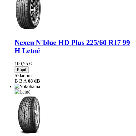
Nexen N'blue HD Plus
225/60 R17 99
H Letné
100,55 €
Kúpiť
Skladom
B
B
A
68 dB