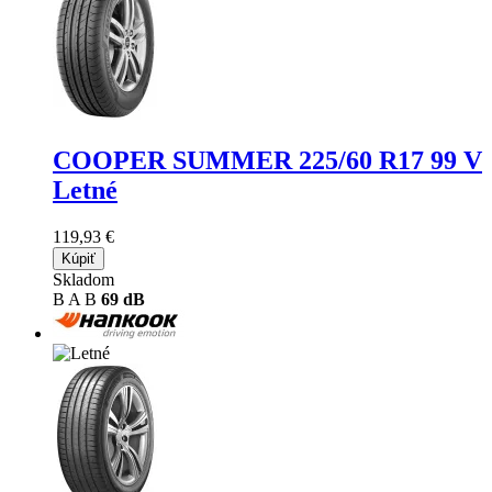
COOPER SUMMER
225/60 R17 99 V
Letné
119,93 €
Kúpiť
Skladom
B
A
B
69 dB