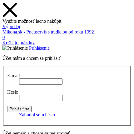
Využite možnosť lacno nakúpiť
Výpredaj
Mikona.sk - Pneuservis s tradíciou od roku 1992
0
Košík je prázdny
Prihlásenie
Účet mám a chcem se prihlásiť
E-mail
Heslo
Zabudol som heslo
Účet nemám a chcem sa registrovať