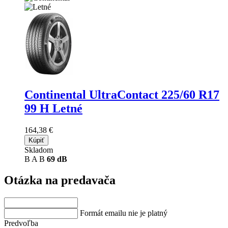
Continental UltraContact
225/60 R17
99 H Letné
164,38 €
Kúpiť
Skladom
B
A
B
69 dB
Otázka na predavača
Formát emailu nie je platný
Predvoľba