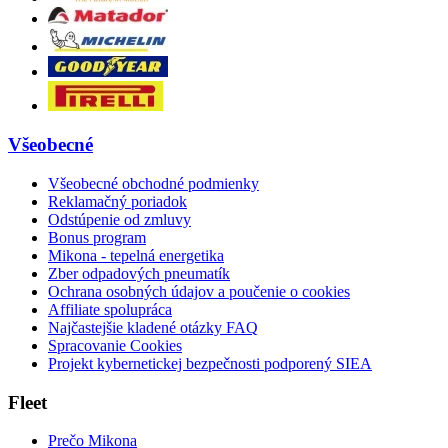
Všeobecné
Všeobecné obchodné podmienky
Reklamačný poriadok
Odstúpenie od zmluvy
Bonus program
Mikona - tepelná energetika
Zber odpadových pneumatík
Ochrana osobných údajov a poučenie o cookies
Affiliate spolupráca
Najčastejšie kladené otázky FAQ
Spracovanie Cookies
Projekt kybernetickej bezpečnosti podporený SIEA
Fleet
Prečo Mikona