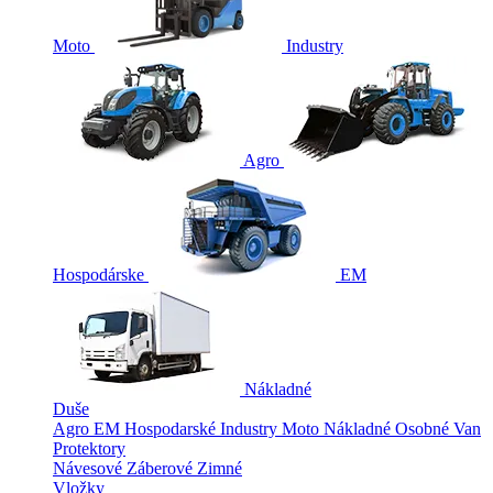
Moto
Industry
Agro
Hospodárske
EM
Nákladné
Duše
Agro
EM
Hospodarské
Industry
Moto
Nákladné
Osobné
Van
Protektory
Návesové
Záberové
Zimné
Vložky