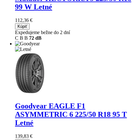
99 W Letné
112,36 €
Kúpiť
Expedujeme bežne do 2 dní
C
B
B
72 dB
Goodyear EAGLE F1
ASYMMETRIC 6
225/50 R18 95 T
Letné
139,83 €