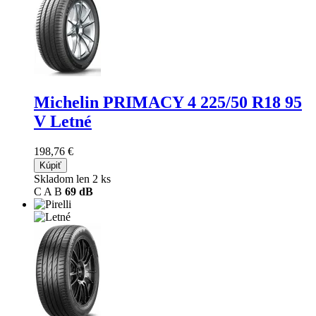
Michelin PRIMACY 4
225/50 R18 95
V Letné
198,76 €
Kúpiť
Skladom len 2 ks
C
A
B
69 dB