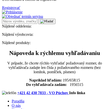
Registrovať
Nájdené oddelenia:
Nájdení výrobcovia:
Nájdené produkty:
Nápoveda k rýchlemu vyhľadávaniu
V prípade, že chcete rýchlo vyhľadať požadovaný rozmer, do
vyhľadávača zadajte len čísla z požadovaného rozmeru (bez
lomítok, pomĺčiek, písmen)
Napríklad hľadám:
195/65R15
Do vyhľadávača zadám:
1956515
+421 42 430 7833 - VO Púchov
Info linka
Poradňa
O nás