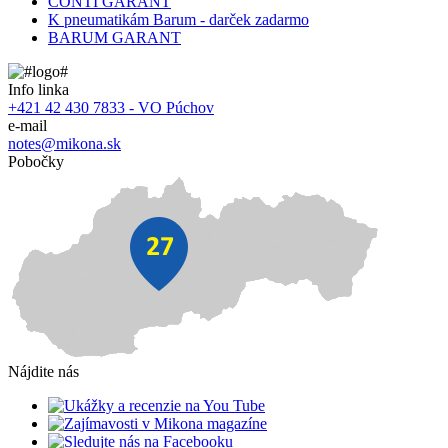
CONTI GARANT
K pneumatikám Barum - darček zadarmo
BARUM GARANT
Info linka
+421 42 430 7833 - VO Púchov
e-mail
notes@mikona.sk
Pobočky
Nájdite nás