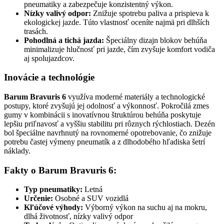
pneumatiky a zabezpečuje konzistentný výkon.
Nízky valivý odpor:
Znižuje spotrebu paliva a prispieva k
ekologickej jazde. Túto vlastnosť oceníte najmä pri dlhších
trasách.
Pohodlná a tichá jazda:
Špeciálny dizajn blokov behúňa
minimalizuje hlučnosť pri jazde, čím zvyšuje komfort vodiča
aj spolujazdcov.
Inovácie a technológie
Barum Bravuris 6
využíva moderné materiály a technologické
postupy, ktoré zvyšujú jej odolnosť a výkonnosť. Pokročilá zmes
gumy v kombinácii s inovatívnou štruktúrou behúňa poskytuje
lepšiu priľnavosť a vyššiu stabilitu pri rôznych rýchlostiach. Dezén
bol špeciálne navrhnutý na rovnomerné opotrebovanie, čo znižuje
potrebu častej výmeny pneumatík a z dlhodobého hľadiska šetrí
náklady.
Fakty o Barum Bravuris 6:
Typ pneumatiky:
Letná
Určenie:
Osobné a SUV vozidlá
Kľúčové výhody:
Výborný výkon na suchu aj na mokru,
dlhá životnosť, nízky valivý odpor