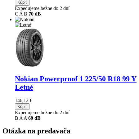
Kúpiť
Expedujeme bežne do 2 dní
C
A
B
70 dB
Nokian Powerproof 1
225/50 R18 99 Y
Letné
146,12 €
Kúpiť
Expedujeme bežne do 2 dní
B
A
A
69 dB
Otázka na predavača