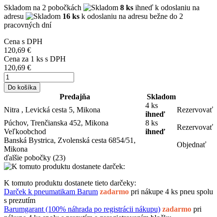
Skladom
na 2 pobočkách
8 ks
ihneď k odoslaniu na
adresu
16 ks
k odoslaniu na adresu bežne do 2
pracovných dní
Cena s DPH
120,69 €
Cena za
1
ks s DPH
120,69 €
Do košíka
Predajňa
Skladom
4 ks
Nitra , Levická cesta 5, Mikona
Rezervovať
ihneď
Púchov, Trenčianska 452, Mikona
8 ks
Rezervovať
Veľkoobchod
ihneď
Banská Bystrica, Zvolenská cesta 6854/51,
Objednať
Mikona
ďalšie pobočky
(23)
K tomuto produktu dostanete tieto darčeky:
Darček k pneumatikam Barum
zadarmo
pri nákupe 4 ks pneu spolu
s prezutím
Barumgarant (100% náhrada po registrácii nákupu)
zadarmo
pri