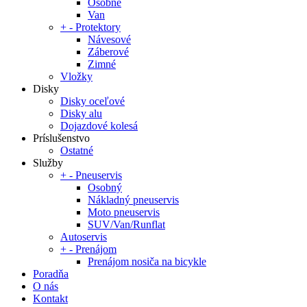
Osobné
Van
+
-
Protektory
Návesové
Záberové
Zimné
Vložky
Disky
Disky oceľové
Disky alu
Dojazdové kolesá
Príslušenstvo
Ostatné
Služby
+
-
Pneuservis
Osobný
Nákladný pneuservis
Moto pneuservis
SUV/Van/Runflat
Autoservis
+
-
Prenájom
Prenájom nosiča na bicykle
Poradňa
O nás
Kontakt