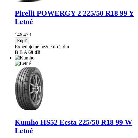
Pirelli POWERGY 2
225/50 R18 99 Y
Letné
146,47 €
Kúpiť
Expedujeme bežne do 2 dní
B
B
A
69 dB
Kumho HS52 Ecsta
225/50 R18 99 W
Letné