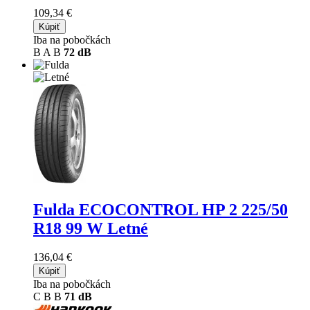
109,34 €
Kúpiť
Iba na pobočkách
B
A
B
72 dB
Fulda ECOCONTROL HP 2
225/50
R18 99 W Letné
136,04 €
Kúpiť
Iba na pobočkách
C
B
B
71 dB