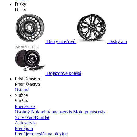
Disky
Disky
Disky oceľové
Disky alu
Dojazdové kolesá
Príslušenstvo
Príslušenstvo
Ostatné
Služby
Služby
Pneuservis
Osobný
Nákladný pneuservis
Moto pneuservis
SUV/Van/Runflat
Autoservis
Prenájom
Prenájom nosiča na bicykle