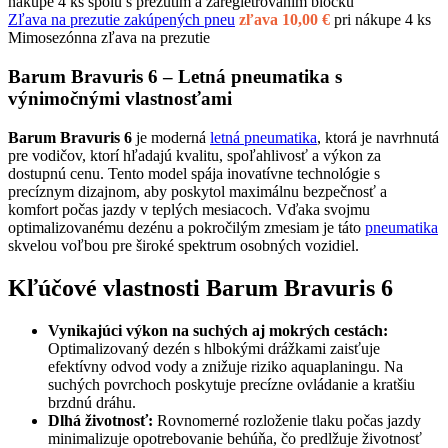
nákupe 4 ks spolu s prezutím a zaregietrovaním bločku
Zľava na prezutie zakúpených pneu
zľava 10,00 €
pri nákupe 4 ks
Mimosezónna zľava na prezutie
Barum Bravuris 6 – Letná pneumatika s
výnimočnými vlastnosťami
Barum Bravuris 6
je moderná
letná pneumatika
, ktorá je navrhnutá
pre vodičov, ktorí hľadajú kvalitu, spoľahlivosť a výkon za
dostupnú cenu. Tento model spája inovatívne technológie s
precíznym dizajnom, aby poskytol maximálnu bezpečnosť a
komfort počas jazdy v teplých mesiacoch. Vďaka svojmu
optimalizovanému dezénu a pokročilým zmesiam je táto
pneumatika
skvelou voľbou pre široké spektrum osobných vozidiel.
Kľúčové vlastnosti Barum Bravuris 6
Vynikajúci výkon na suchých aj mokrých cestách:
Optimalizovaný dezén s hlbokými drážkami zaisťuje
efektívny odvod vody a znižuje riziko aquaplaningu. Na
suchých povrchoch poskytuje precízne ovládanie a kratšiu
brzdnú dráhu.
Dlhá životnosť:
Rovnomerné rozloženie tlaku počas jazdy
minimalizuje opotrebovanie behúňa, čo predlžuje životnosť