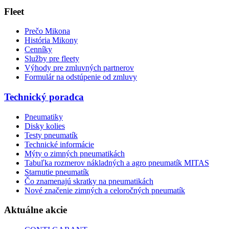
Fleet
Prečo Mikona
História Mikony
Cenníky
Služby pre fleety
Výhody pre zmluvných partnerov
Formulár na odstúpenie od zmluvy
Technický poradca
Pneumatiky
Disky kolies
Testy pneumatík
Technické informácie
Mýty o zimných pneumatikách
Tabuľka rozmerov nákladných a agro pneumatík MITAS
Starnutie pneumatík
Čo znamenajú skratky na pneumatikách
Nové značenie zimných a celoročných pneumatík
Aktuálne akcie