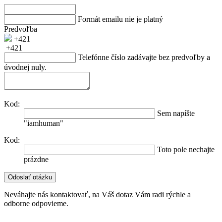
Formát emailu nie je platný
Predvoľba
+421
+421
Telefónne číslo zadávajte bez predvoľby a
úvodnej nuly.
Kod:
Sem napíšte
"iamhuman"
Kod:
Toto pole nechajte
prázdne
Neváhajte nás kontaktovať, na Váš dotaz Vám radi rýchle a
odborne odpovieme.