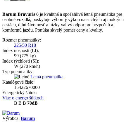
Barum Bravuris 6
je kvalitná a spoľahlivá letná pneumatika pre
osobné vozidlá, poskytuje výborný výkon na suchých aj mokrých
cestách, dlhú životnosť a nízky valivý odpor pre bezpečnú a
komfortnú jazdu. Ponúka skvelý pomer ceny a kvality.
Rozmer pneumatiky:
225/50 R18
Index nosnosti (LI):
99
(775 kg)
Index rýchlosti (SI):
W
(270 km/h)
Typ pneumatiky:
Letná pneumatika
Katalógové číslo:
15422670000
Energetický štítok:
Viac o energo štítkoch
B
B
B
70dB
Výrobca:
Barum