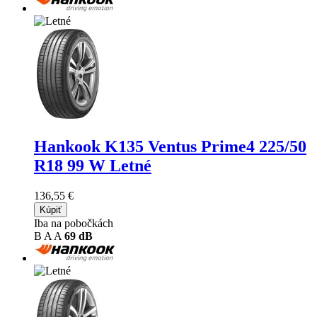
Hankook K135 Ventus Prime4
225/50
R18 99 W Letné
136,55 €
Kúpiť
Iba na pobočkách
B
A
A
69 dB