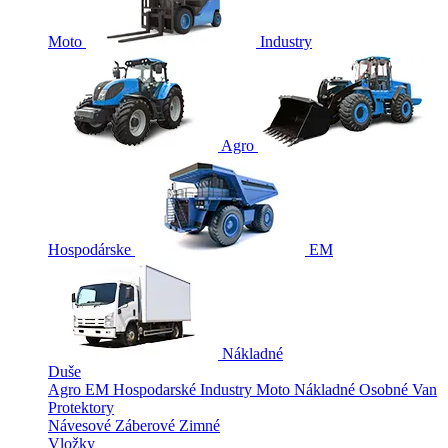
Moto
Industry
Agro
Hospodárske
EM
Nákladné
Duše
Agro
EM
Hospodarské
Industry
Moto
Nákladné
Osobné
Van
Protektory
Návesové
Záberové
Zimné
Vložky