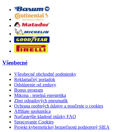
Všeobecné
Všeobecné obchodné podmienky
Reklamačný poriadok
Odstúpenie od zmluvy
Bonus program
Mikona - tepelná energetika
Zber odpadových pneumatík
Ochrana osobných údajov a poučenie o cookies
Affiliate spolupráca
Najčastejšie kladené otázky FAQ
Spracovanie Cookies
Projekt kybernetickej bezpečnosti podporený SIEA