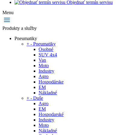
Objednať termín servisu
Menu
Produkty a služby
Pneumatiky
+
-
Pneumatiky
Osobné
SUV 4x4
Van
Moto
Industry
Agro
Hospodárske
EM
Nákladné
+
-
Duše
Agro
EM
Hospodarské
Industry
Moto
Nákladné