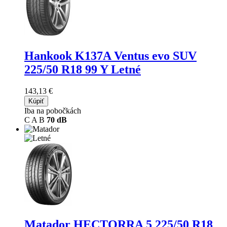
Hankook K137A Ventus evo SUV
225/50 R18 99 Y Letné
143,13 €
Kúpiť
Iba na pobočkách
C
A
B
70 dB
Matador HECTORRA 5
225/50 R18