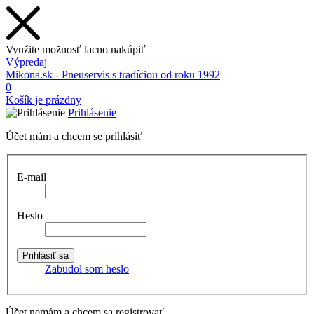
Využite možnosť lacno nakúpiť
Výpredaj
Mikona.sk - Pneuservis s tradíciou od roku 1992
0
Košík je prázdny
Prihlásenie
Účet mám a chcem se prihlásiť
E-mail
Heslo
Zabudol som heslo
Účet nemám a chcem sa registrovať