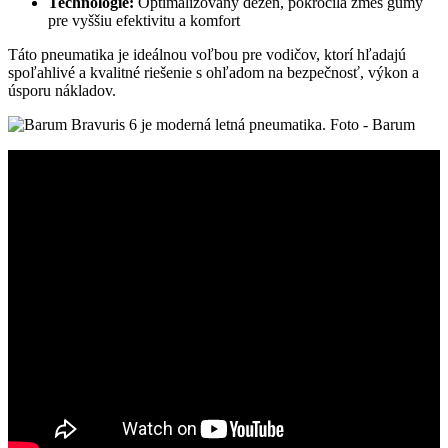
Technológie:
Optimalizovaný dezén, pokročilá zmes gumy
pre vyššiu efektivitu a komfort
Táto pneumatika je ideálnou voľbou pre vodičov, ktorí hľadajú
spoľahlivé a kvalitné riešenie s ohľadom na bezpečnosť, výkon a
úsporu nákladov.