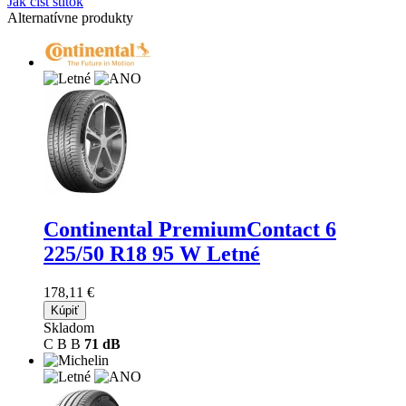
Jak číst štítok
Alternatívne produkty
Continental PremiumContact 6
225/50 R18 95 W Letné
178,11 €
Kúpiť
Skladom
C
B
B
71 dB