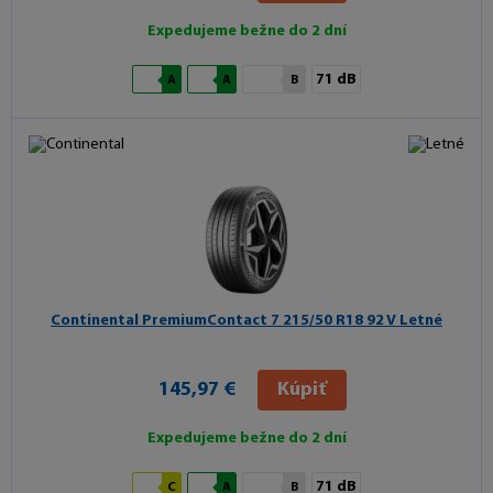
Expedujeme bežne do 2 dní
71 dB
A
A
B
Continental PremiumContact 7
215/50 R18 92 V Letné
145,97 €
Kúpiť
Expedujeme bežne do 2 dní
71 dB
C
A
B