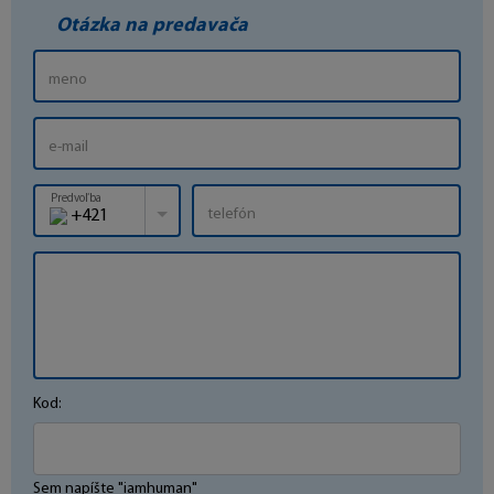
Otázka na predavača
Predvoľba
+421
Kod:
Sem napíšte "iamhuman"