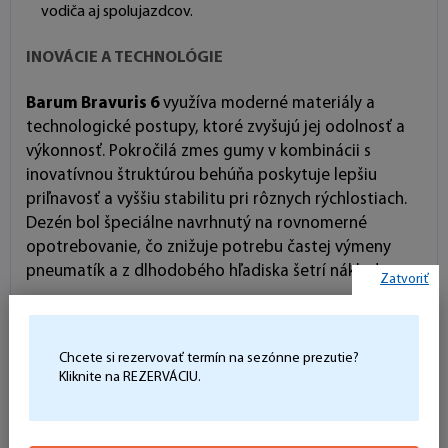
vodiča aj spolujazdcov.
INOVÁCIE A TECHNOLÓGIE
Barum Bravuris 6
využíva moderné materiály a
technologické postupy, ktoré zvyšujú jej odolnosť a
výkonnosť. Pokročilá zmes gumy v kombinácii s
inovatívnou štruktúrou behúňa poskytuje lepšiu
priľnavosť a vyššiu stabilitu pri rôznych rýchlostiach.
Dezén bol špeciálne navrhnutý na rovnomerné
opotrebovanie, čo znižuje potrebu častej výmeny
pneumatík a z dlhodobého hľadiska šetrí náklady.
Zatvoriť
FAKTY O BARUM BRAVURIS 6:
Chcete si rezervovať termín na sezónne prezutie?
Typ pneumatiky:
Letná
Kliknite na REZERVÁCIU.
Určenie:
Osobné a SUV vozidlá
Kľúčové výhody:
Výborný výkon na suchu aj na mokru,