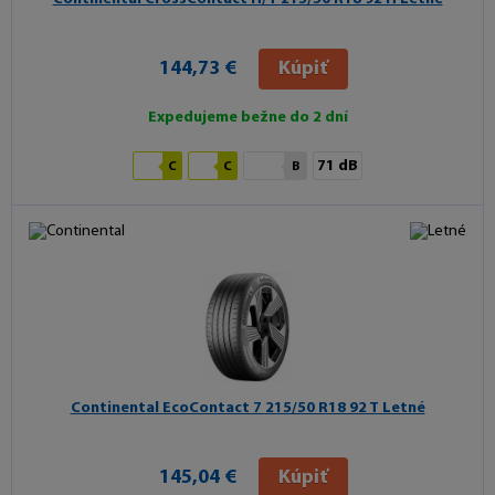
144,73 €
Kúpiť
Expedujeme bežne do 2 dní
71 dB
C
C
B
Continental EcoContact 7
215/50 R18 92 T Letné
145,04 €
Kúpiť