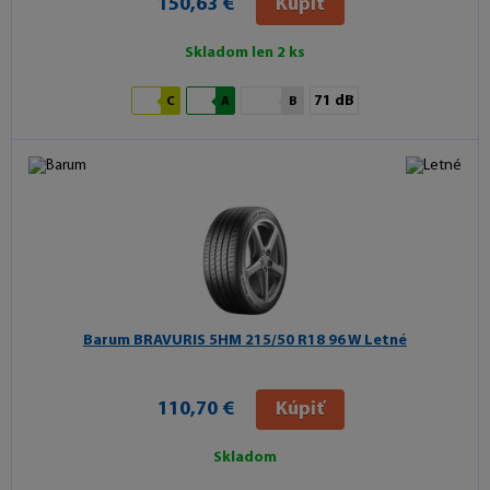
150,63 €
Kúpiť
Skladom len 2 ks
71 dB
C
A
B
Barum BRAVURIS 5HM
215/50 R18 96 W Letné
110,70 €
Kúpiť
Skladom