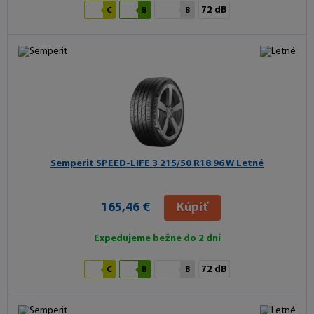
72 dB
C
B
B
Semperit SPEED-LIFE 3
215/50 R18 96 W Letné
165,46 €
Kúpiť
Expedujeme bežne do 2 dní
72 dB
C
B
B