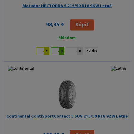
Matador HECTORRA 5
215/50 R18 96 W Letné
98,45 €
Kúpiť
Skladom
72 dB
C
B
B
Continental ContiSportContact 5 SUV
215/50 R18 92 W Letné