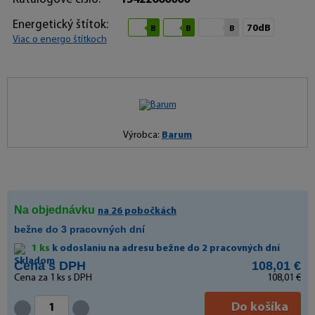
Energetický štítok:
70dB
B
B
B
Viac o energo štítkoch
Výrobca:
Barum
Na objednávku
na 26 pobočkách
bežne do 3 pracovných dní
1 ks
k odoslaniu na adresu bežne do 2 pracovných dní
Cena s DPH
108,01 €
Cena za
1
ks s DPH
108,01 €
Do košíka