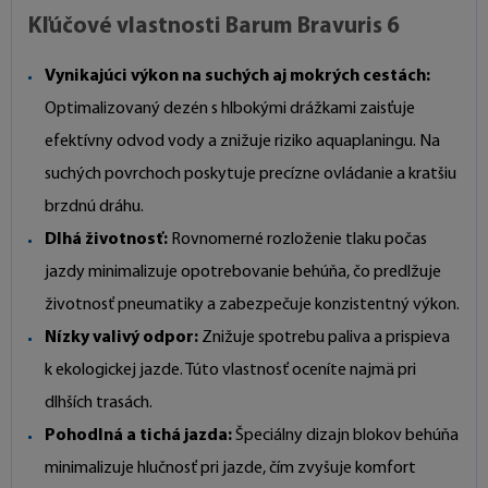
Kľúčové vlastnosti Barum Bravuris 6
Vynikajúci výkon na suchých aj mokrých cestách:
Optimalizovaný dezén s hlbokými drážkami zaisťuje
efektívny odvod vody a znižuje riziko aquaplaningu. Na
suchých povrchoch poskytuje precízne ovládanie a kratšiu
brzdnú dráhu.
Dlhá životnosť:
Rovnomerné rozloženie tlaku počas
jazdy minimalizuje opotrebovanie behúňa, čo predlžuje
životnosť pneumatiky a zabezpečuje konzistentný výkon.
Nízky valivý odpor:
Znižuje spotrebu paliva a prispieva
k ekologickej jazde. Túto vlastnosť oceníte najmä pri
dlhších trasách.
Pohodlná a tichá jazda:
Špeciálny dizajn blokov behúňa
minimalizuje hlučnosť pri jazde, čím zvyšuje komfort