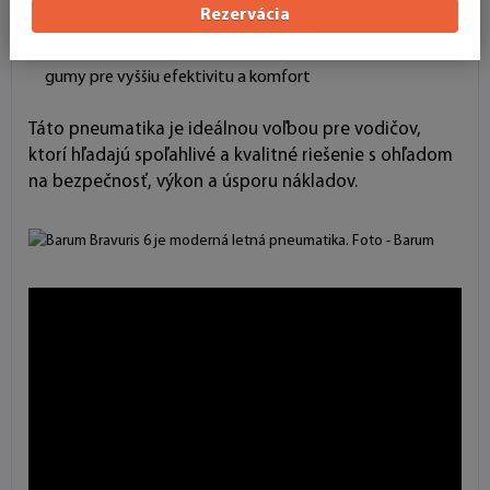
dlhá životnosť, nízky valivý odpor
Rezervácia
Technológie:
Optimalizovaný dezén, pokročilá zmes
gumy pre vyššiu efektivitu a komfort
Táto pneumatika je ideálnou voľbou pre vodičov,
ktorí hľadajú spoľahlivé a kvalitné riešenie s ohľadom
na bezpečnosť, výkon a úsporu nákladov.