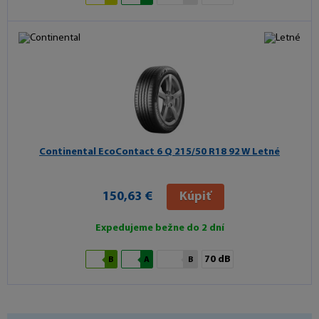
Continental EcoContact 6 Q
215/50 R18 92 W Letné
150,63 €
Kúpiť
Expedujeme bežne do 2 dní
70 dB
B
A
B