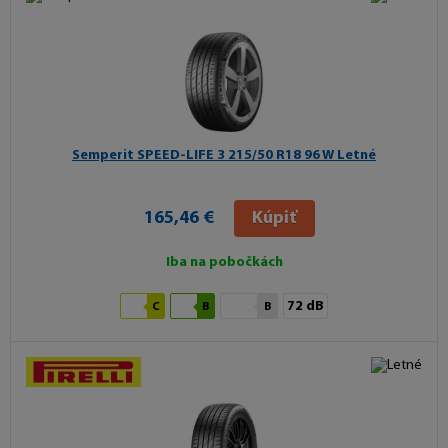
Semperit SPEED-LIFE 3
215/50 R18 96 W Letné
165,46 €
Kúpiť
Iba na pobočkách
72 dB
C
B
B