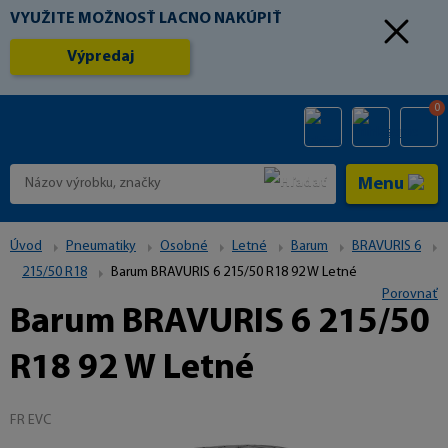
VYUŽITE MOŽNOSŤ LACNO NAKÚPIŤ
Výpredaj
0
Menu
Úvod
Pneumatiky
Osobné
Letné
Barum
BRAVURIS 6
215/50 R18
Barum BRAVURIS 6 215/50 R18 92 W Letné
Porovnať
Barum BRAVURIS 6 215/50
R18 92 W Letné
FR EVC