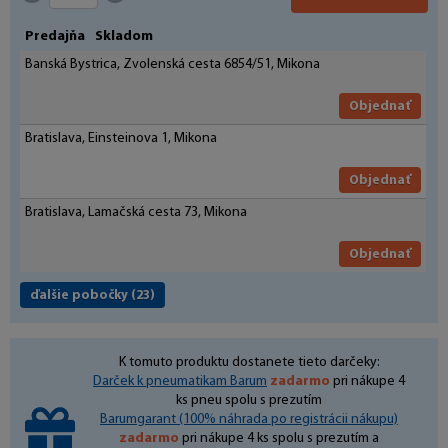
Predajňa
Skladom
Banská Bystrica, Zvolenská cesta 6854/51, Mikona
Objednať
Bratislava, Einsteinova 1, Mikona
Objednať
Bratislava, Lamačská cesta 73, Mikona
Objednať
ďalšie pobočky
(23)
K tomuto produktu dostanete tieto darčeky:
Darček k pneumatikam Barum
zadarmo
pri nákupe 4
ks pneu spolu s prezutím
Barumgarant (100% náhrada po registrácii nákupu)
zadarmo
pri nákupe 4 ks spolu s prezutím a