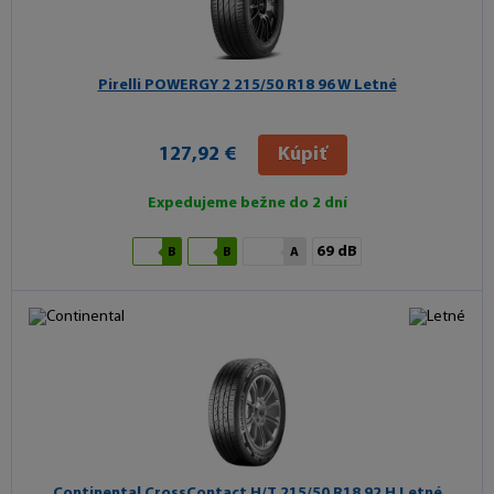
Pirelli POWERGY 2
215/50 R18 96 W Letné
127,92 €
Kúpiť
Expedujeme bežne do 2 dní
69 dB
B
B
A
Continental CrossContact H/T
215/50 R18 92 H Letné