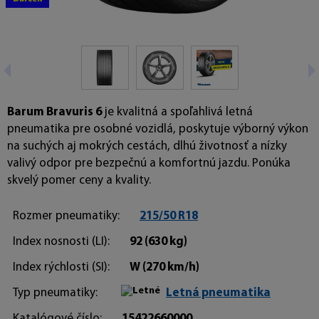
Barum Bravuris 6
je kvalitná a spoľahlivá letná
pneumatika pre osobné vozidlá, poskytuje výborný výkon
na suchých aj mokrých cestách, dlhú životnosť a nízky
valivý odpor pre bezpečnú a komfortnú jazdu. Ponúka
skvelý pomer ceny a kvality.
Rozmer pneumatiky:
215/50 R18
Index nosnosti (LI):
92
(630 kg)
Index rýchlosti (SI):
W
(270 km/h)
Typ pneumatiky:
Letná pneumatika
Katalógové číslo:
15422660000