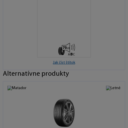
B
B
70
dB
B
A
C
Jak číst štítok
Alternatívne produkty