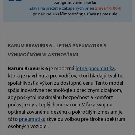
zaregietrovaním bločku
Zľava na prezutie zakúpených pneu
zľava 10,00 €
pri nákupe 4 ks Mimosezónna zľava na prezutie
BARUM BRAVURIS 6 – LETNÁ PNEUMATIKA S
VÝNIMOČNÝMI VLASTNOSŤAMI
Barum Bravuris 6
je moderná
letná pneumatika
,
ktorá je navrhnutá pre vodičov, ktorí hľadajú kvalitu,
spoľahlivosť a výkon za dostupnú cenu. Tento model
spája inovatívne technológie s precíznym dizajnom,
aby poskytol maximálnu bezpečnosť a komfort
počas jazdy v teplých mesiacoch. Vďaka svojmu
optimalizovanému dezénu a pokročilým zmesiam je
táto
pneumatika
skvelou voľbou pre široké spektrum
osobných vozidiel.