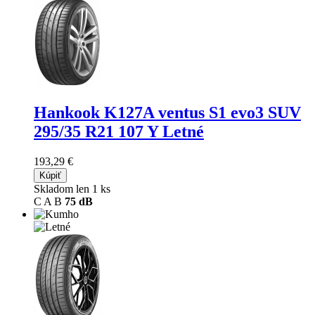
Hankook K127A ventus S1 evo3 SUV
295/35 R21 107 Y Letné
193,29 €
Kúpiť
Skladom len 1 ks
C
A
B
75 dB