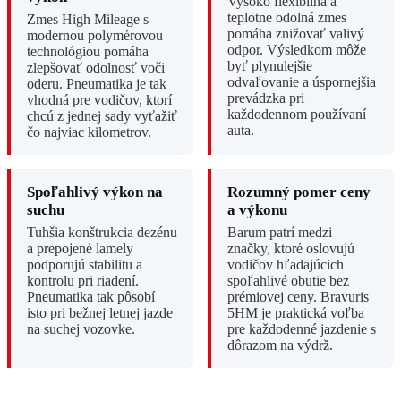
Vysoko flexibilná a
teplotne odolná zmes
Zmes High Mileage s
pomáha znižovať valivý
modernou polymérovou
odpor. Výsledkom môže
technológiou pomáha
byť plynulejšie
zlepšovať odolnosť voči
odvaľovanie a úspornejšia
oderu. Pneumatika je tak
prevádzka pri
vhodná pre vodičov, ktorí
každodennom používaní
chcú z jednej sady vyťažiť
auta.
čo najviac kilometrov.
Spoľahlivý výkon na
Rozumný pomer ceny
suchu
a výkonu
Tuhšia konštrukcia dezénu
Barum patrí medzi
a prepojené lamely
značky, ktoré oslovujú
podporujú stabilitu a
vodičov hľadajúcich
kontrolu pri riadení.
spoľahlivé obutie bez
Pneumatika tak pôsobí
prémiovej ceny. Bravuris
isto pri bežnej letnej jazde
5HM je praktická voľba
na suchej vozovke.
pre každodenné jazdenie s
dôrazom na výdrž.