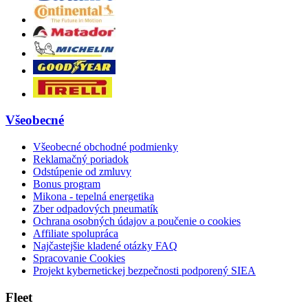
Všeobecné
Všeobecné obchodné podmienky
Reklamačný poriadok
Odstúpenie od zmluvy
Bonus program
Mikona - tepelná energetika
Zber odpadových pneumatík
Ochrana osobných údajov a poučenie o cookies
Affiliate spolupráca
Najčastejšie kladené otázky FAQ
Spracovanie Cookies
Projekt kybernetickej bezpečnosti podporený SIEA
Fleet