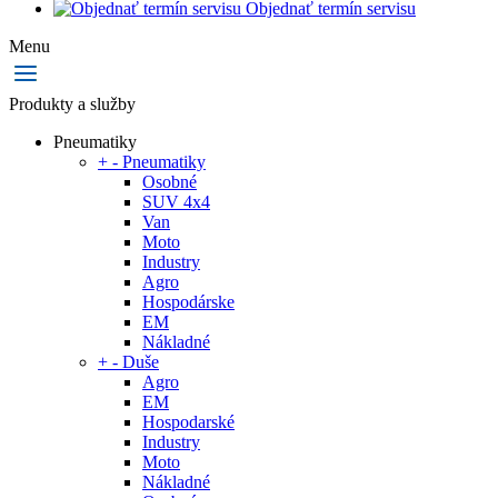
Objednať termín servisu
Menu
Produkty a služby
Pneumatiky
+
-
Pneumatiky
Osobné
SUV 4x4
Van
Moto
Industry
Agro
Hospodárske
EM
Nákladné
+
-
Duše
Agro
EM
Hospodarské
Industry
Moto
Nákladné