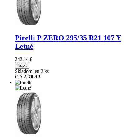
Pirelli P ZERO
295/35 R21 107 Y
Letné
242,14 €
Kúpiť
Skladom len 2 ks
C
A
A
70 dB