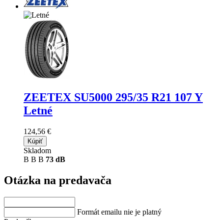
ZEETEX SU5000
295/35 R21 107 Y
Letné
124,56 €
Kúpiť
Skladom
B
B
B
73 dB
Otázka na predavača
Formát emailu nie je platný