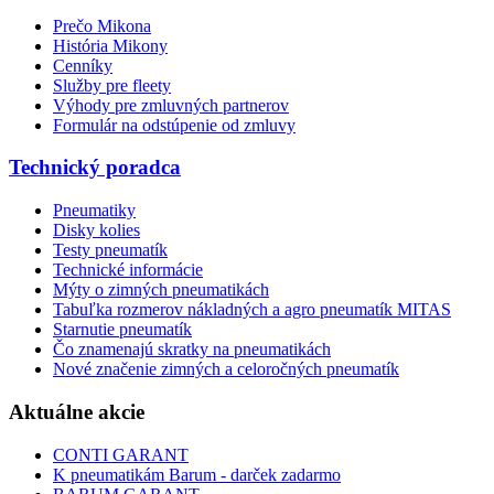
Prečo Mikona
História Mikony
Cenníky
Služby pre fleety
Výhody pre zmluvných partnerov
Formulár na odstúpenie od zmluvy
Technický poradca
Pneumatiky
Disky kolies
Testy pneumatík
Technické informácie
Mýty o zimných pneumatikách
Tabuľka rozmerov nákladných a agro pneumatík MITAS
Starnutie pneumatík
Čo znamenajú skratky na pneumatikách
Nové značenie zimných a celoročných pneumatík
Aktuálne akcie
CONTI GARANT
K pneumatikám Barum - darček zadarmo