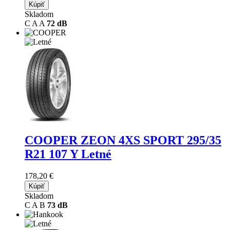
Kúpiť
Skladom
C
A
A
72 dB
COOPER ZEON 4XS SPORT
295/35
R21 107 Y Letné
178,20 €
Kúpiť
Skladom
C
A
B
73 dB