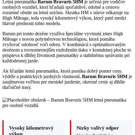
Letná pneumatika
Barum Bravuris 5HM
je určená pre vodičov
osobných vozidiel, ktorí hľadajú spoľahlivé, odolné a cenovo
rozumné obutie na letnú sezónu. Skratka HM v názve odkazuje na
High Mileage, teda vysoký kilometrový výkon, ktorý patrí medzi
hlavné prednosti tohto modelu.
Barum pri tomto dezéne využíva špeciálne vyvinutú zmes High
Mileage s novou polymérovou technológiou, ktorá pomáha
zvyšovať odolnosť voči oderu. V kombinácii s optimalizovaným
dezénom a rovnomernejším rozložením tlaku v kontaktnej ploche to
prispieva k dlhšej životnosti pneumatiky a stabilnému správaniu pri
každodennej jazde.
Ak hľadáte letnú pneumatiku, ktorá ponúka dobrý pomer ceny,
výdrže a praktických jazdných vlastností,
Barum Bravuris 5HM
je
zaujímavou voľbou pre mestské jazdenie, okresné cesty aj dlhšie
diaľničné trasy.
Vysoký kilometrový
Nízky valivý odpor
výkon