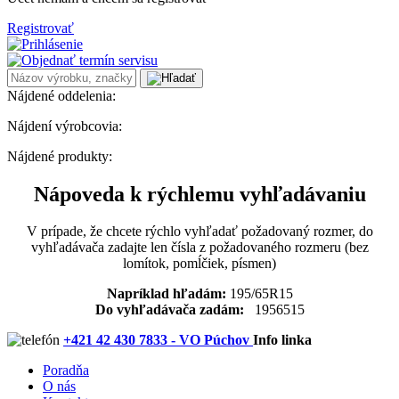
Registrovať
Nájdené oddelenia:
Nájdení výrobcovia:
Nájdené produkty:
Nápoveda k rýchlemu vyhľadávaniu
V prípade, že chcete rýchlo vyhľadať požadovaný rozmer, do
vyhľadávača zadajte len čísla z požadovaného rozmeru (bez
lomítok, pomĺčiek, písmen)
Napríklad hľadám:
195/65R15
Do vyhľadávača zadám:
1956515
+421 42 430 7833 - VO Púchov
Info linka
Poradňa
O nás