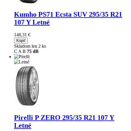
Kumho PS71 Ecsta SUV
295/35 R21
107 Y Letné
148,31 €
Kúpiť
Skladom len 2 ks
C
A
B
75 dB
Pirelli P ZERO
295/35 R21 107 Y
Letné