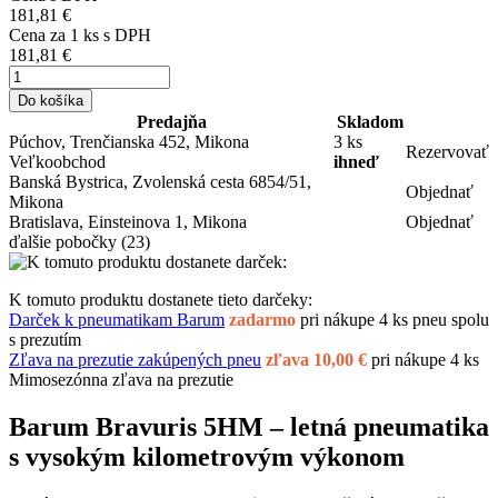
181,81 €
Cena za
1
ks s DPH
181,81 €
Do košíka
Predajňa
Skladom
Púchov, Trenčianska 452, Mikona
3 ks
Rezervovať
Veľkoobchod
ihneď
Banská Bystrica, Zvolenská cesta 6854/51,
Objednať
Mikona
Bratislava, Einsteinova 1, Mikona
Objednať
ďalšie pobočky
(23)
K tomuto produktu dostanete tieto darčeky:
Darček k pneumatikam Barum
zadarmo
pri nákupe 4 ks pneu spolu
s prezutím
Zľava na prezutie zakúpených pneu
zľava 10,00 €
pri nákupe 4 ks
Mimosezónna zľava na prezutie
Barum Bravuris 5HM – letná pneumatika
s vysokým kilometrovým výkonom