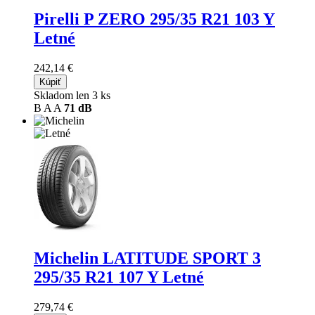
Pirelli P ZERO
295/35 R21 103 Y
Letné
242,14 €
Kúpiť
Skladom len 3 ks
B
A
A
71 dB
Michelin LATITUDE SPORT 3
295/35 R21 107 Y Letné
279,74 €