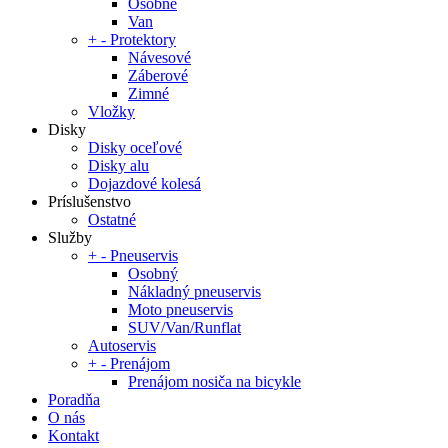
Osobné
Van
+
-
Protektory
Návesové
Záberové
Zimné
Vložky
Disky
Disky oceľové
Disky alu
Dojazdové kolesá
Príslušenstvo
Ostatné
Služby
+
-
Pneuservis
Osobný
Nákladný pneuservis
Moto pneuservis
SUV/Van/Runflat
Autoservis
+
-
Prenájom
Prenájom nosiča na bicykle
Poradňa
O nás
Kontakt