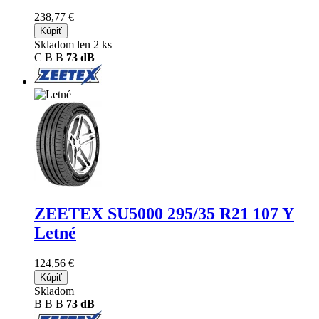
238,77 €
Kúpiť
Skladom len 2 ks
C
B
B
73 dB
ZEETEX SU5000
295/35 R21 107 Y
Letné
124,56 €
Kúpiť
Skladom
B
B
B
73 dB