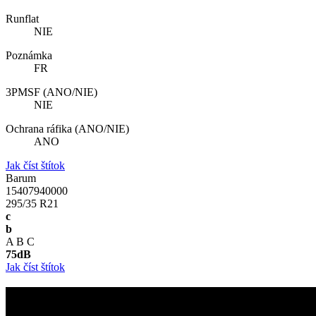
Runflat
NIE
Poznámka
FR
3PMSF (ANO/NIE)
NIE
Ochrana ráfika (ANO/NIE)
ANO
Jak číst štítok
Barum
15407940000
295/35 R21
c
b
A
B
C
75
dB
Jak číst štítok