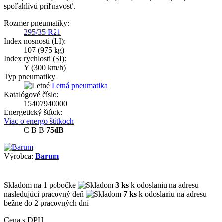
spoľahlivú priľnavosť.
Rozmer pneumatiky:
295/35 R21
Index nosnosti (LI):
107
(975 kg)
Index rýchlosti (SI):
Y
(300 km/h)
Typ pneumatiky:
Letná pneumatika
Katalógové číslo:
15407940000
Energetický štítok:
Viac o energo štítkoch
C
B
B
75dB
Výrobca:
Barum
Skladom
na 1 pobočke
3 ks
k odoslaniu na adresu
nasledujúci pracovný deň
7 ks
k odoslaniu na adresu
bežne do 2 pracovných dní
Cena s DPH