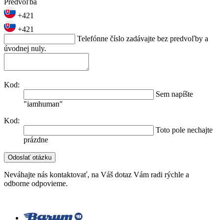
Predvoľba
+421
+421
Telefónne číslo zadávajte bez predvoľby a
úvodnej nuly.
Kod:
Sem napíšte
"iamhuman"
Kod:
Toto pole nechajte
prázdne
Neváhajte nás kontaktovať, na Váš dotaz Vám radi rýchle a
odborne odpovieme.