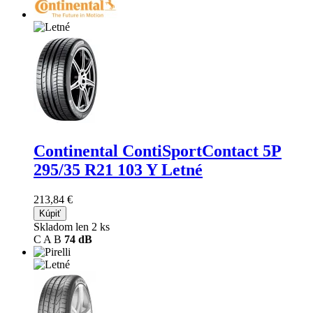
Continental ContiSportContact 5P
295/35 R21 103 Y Letné
213,84 €
Kúpiť
Skladom len 2 ks
C
A
B
74 dB