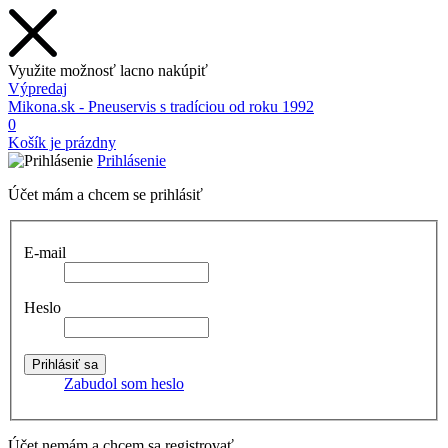
Využite možnosť lacno nakúpiť
Výpredaj
Mikona.sk - Pneuservis s tradíciou od roku 1992
0
Košík je prázdny
Prihlásenie
Účet mám a chcem se prihlásiť
E-mail
Heslo
Zabudol som heslo
Účet nemám a chcem sa registrovať