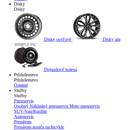
Disky
Disky
Disky oceľové
Disky alu
Dojazdové kolesá
Príslušenstvo
Príslušenstvo
Ostatné
Služby
Služby
Pneuservis
Osobný
Nákladný pneuservis
Moto pneuservis
SUV/Van/Runflat
Autoservis
Prenájom
Prenájom nosiča na bicykle