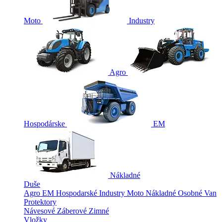
Moto
Industry
Agro
Hospodárske
EM
Nákladné
Duše
Agro
EM
Hospodarské
Industry
Moto
Nákladné
Osobné
Van
Protektory
Návesové
Záberové
Zimné
Vložky