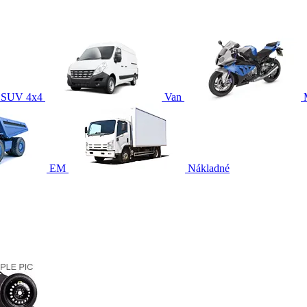
SUV 4x4
Van
EM
Nákladné