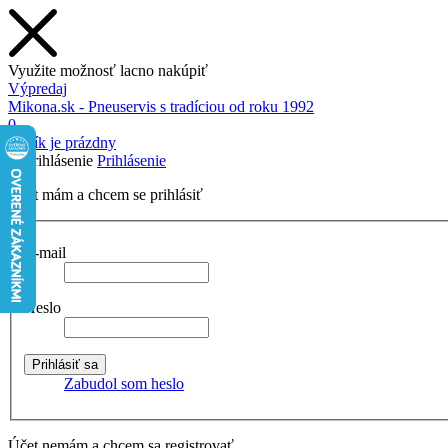
Využite možnosť lacno nakúpiť
Výpredaj
Mikona.sk - Pneuservis s tradíciou od roku 1992
0
Košík je prázdny
Prihlásenie
Účet mám a chcem se prihlásiť
E-mail
Heslo
Zabudol som heslo
Účet nemám a chcem sa registrovať