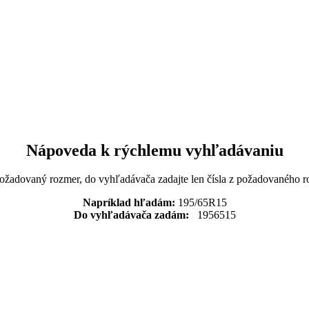
Nápoveda k rýchlemu vyhľadávaniu
požadovaný rozmer, do vyhľadávača zadajte len čísla z požadovaného r
Napríklad hľadám:
195/65R15
Do vyhľadávača zadám:
1956515