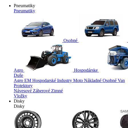
Pneumatiky
Pneumatiky
Osobné
Agro
Hospodárske
Duše
Agro
EM
Hospodarské
Industry
Moto
Nákladné
Osobné
Van
Protektory
Návesové
Záberové
Zimné
Vložky
Disky
Disky