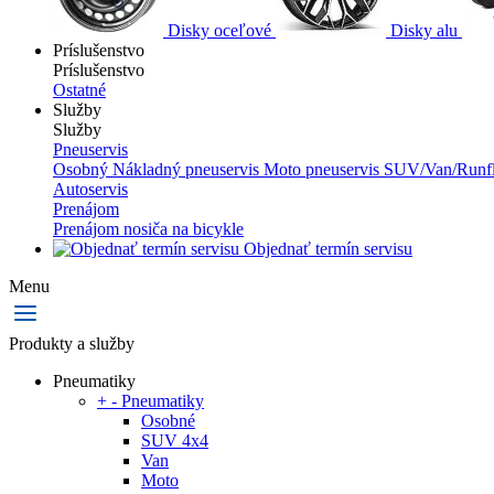
Disky oceľové
Disky alu
Príslušenstvo
Príslušenstvo
Ostatné
Služby
Služby
Pneuservis
Osobný
Nákladný pneuservis
Moto pneuservis
SUV/Van/Runfl
Autoservis
Prenájom
Prenájom nosiča na bicykle
Objednať termín servisu
Menu
Produkty a služby
Pneumatiky
+
-
Pneumatiky
Osobné
SUV 4x4
Van
Moto