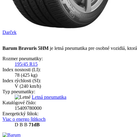
Darček
Barum Bravuris 5HM
je letná pneumatika pre osobné vozidlá, ktor
Rozmer pneumatiky:
195/45 R15
Index nosnosti (LI):
78
(425 kg)
Index rýchlosti (SI):
V
(240 km/h)
Typ pneumatiky:
Letná pneumatika
Katalógové číslo:
15409780000
Energetický štítok:
Viac o energo štítkoch
D
B
B
71dB