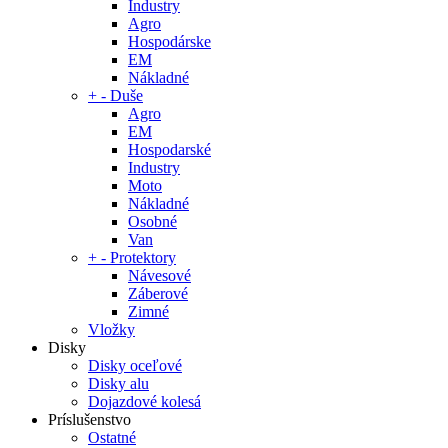
Industry
Agro
Hospodárske
EM
Nákladné
+
-
Duše
Agro
EM
Hospodarské
Industry
Moto
Nákladné
Osobné
Van
+
-
Protektory
Návesové
Záberové
Zimné
Vložky
Disky
Disky oceľové
Disky alu
Dojazdové kolesá
Príslušenstvo
Ostatné