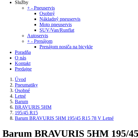
Služby
+
-
Pneuservis
Osobný
Nákladný pneuservis
Moto pneuservis
SUV/Van/Runflat
Autoservis
+
-
Prenájom
Prenájom nosiča na bicykle
Poradňa
O nás
Kontakt
Predajne
Úvod
Pneumatiky
Osobné
Letné
Barum
BRAVURIS 5HM
195/45 R15
Barum BRAVURIS 5HM 195/45 R15 78 V Letné
Barum BRAVURIS 5HM 195/45 