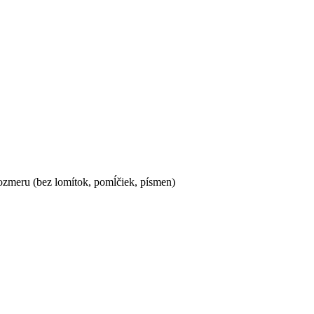
ozmeru (bez lomítok, pomĺčiek, písmen)