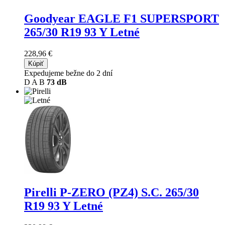
Goodyear EAGLE F1 SUPERSPORT
265/30 R19 93 Y Letné
228,96 €
Kúpiť
Expedujeme bežne do 2 dní
D
A
B
73 dB
Pirelli P-ZERO (PZ4) S.C.
265/30
R19 93 Y Letné