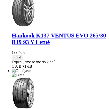
Hankook K137 VENTUS EVO
265/30
R19 93 Y Letné
188,40 €
Kúpiť
Expedujeme bežne do 2 dní
C
A
B
71 dB