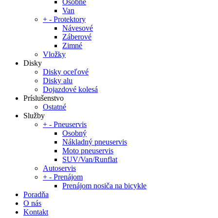
Osobné
Van
+
-
Protektory
Návesové
Záberové
Zimné
Vložky
Disky
Disky oceľové
Disky alu
Dojazdové kolesá
Príslušenstvo
Ostatné
Služby
+
-
Pneuservis
Osobný
Nákladný pneuservis
Moto pneuservis
SUV/Van/Runflat
Autoservis
+
-
Prenájom
Prenájom nosiča na bicykle
Poradňa
O nás
Kontakt