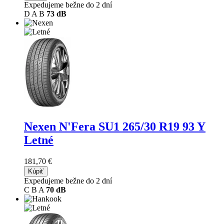
Expedujeme bežne do 2 dní
D
A
B
73 dB
Nexen N'Fera SU1
265/30 R19 93 Y
Letné
181,70 €
Kúpiť
Expedujeme bežne do 2 dní
C
B
A
70 dB