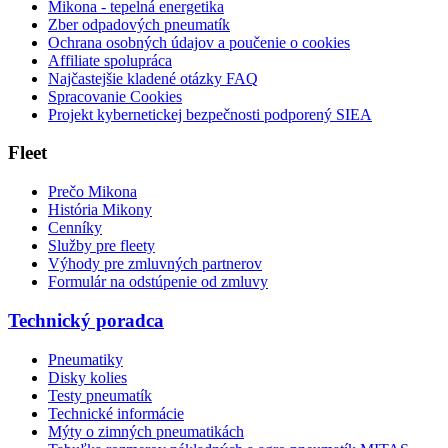
Mikona - tepelná energetika
Zber odpadových pneumatík
Ochrana osobných údajov a poučenie o cookies
Affiliate spolupráca
Najčastejšie kladené otázky FAQ
Spracovanie Cookies
Projekt kybernetickej bezpečnosti podporený SIEA
Fleet
Prečo Mikona
História Mikony
Cenníky
Služby pre fleety
Výhody pre zmluvných partnerov
Formulár na odstúpenie od zmluvy
Technický poradca
Pneumatiky
Disky kolies
Testy pneumatík
Technické informácie
Mýty o zimných pneumatikách