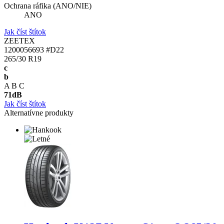
Ochrana ráfika (ANO/NIE)
ANO
Jak číst štítok
ZEETEX
1200056693 #D22
265/30 R19
c
b
A
B
C
71
dB
Jak číst štítok
Alternatívne produkty