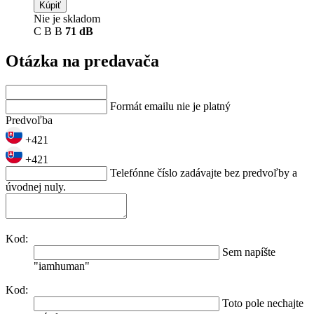
Kúpiť
Nie je skladom
C
B
B
71 dB
Otázka na predavača
Formát emailu nie je platný
Predvoľba
+421
+421
Telefónne číslo zadávajte bez predvoľby a
úvodnej nuly.
Kod:
Sem napíšte
"iamhuman"
Kod:
Toto pole nechajte