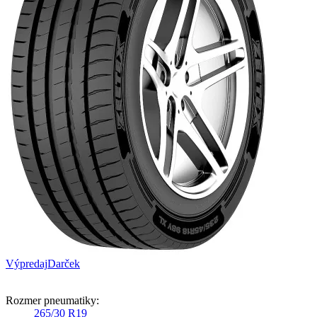
Výpredaj
Darček
Rozmer pneumatiky:
265/30 R19