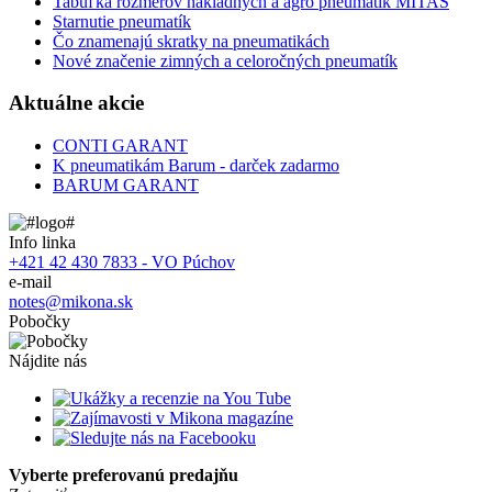
Tabuľka rozmerov nákladných a agro pneumatík MITAS
Starnutie pneumatík
Čo znamenajú skratky na pneumatikách
Nové značenie zimných a celoročných pneumatík
Aktuálne akcie
CONTI GARANT
K pneumatikám Barum - darček zadarmo
BARUM GARANT
Info linka
+421 42 430 7833 - VO Púchov
e-mail
notes@mikona.sk
Pobočky
Nájdite nás
Vyberte preferovanú predajňu