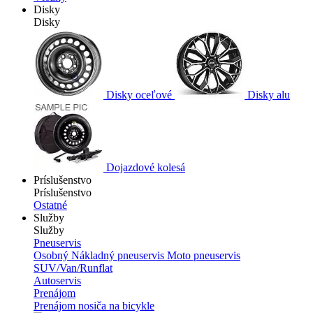
Disky
Disky
Disky oceľové
Disky alu
Dojazdové kolesá
Príslušenstvo
Príslušenstvo
Ostatné
Služby
Služby
Pneuservis
Osobný
Nákladný pneuservis
Moto pneuservis
SUV/Van/Runflat
Autoservis
Prenájom
Prenájom nosiča na bicykle