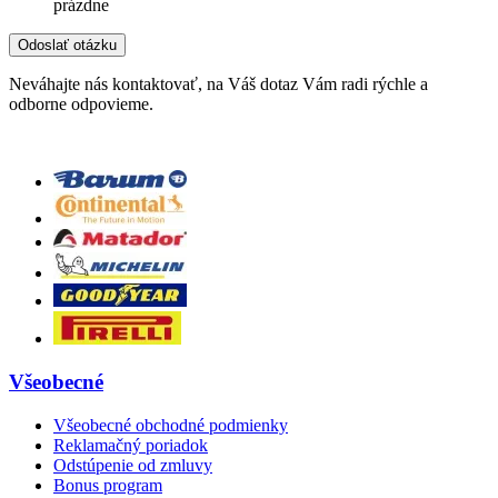
prázdne
Neváhajte nás kontaktovať, na Váš dotaz Vám radi rýchle a
odborne odpovieme.
Všeobecné
Všeobecné obchodné podmienky
Reklamačný poriadok
Odstúpenie od zmluvy
Bonus program