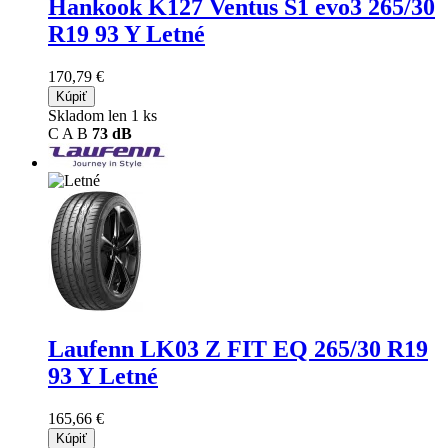
Hankook K127 Ventus S1 evo3
265/30
R19 93 Y Letné
170,79 €
Kúpiť
Skladom len 1 ks
C
A
B
73 dB
Laufenn LK03 Z FIT EQ
265/30 R19
93 Y Letné
165,66 €
Kúpiť