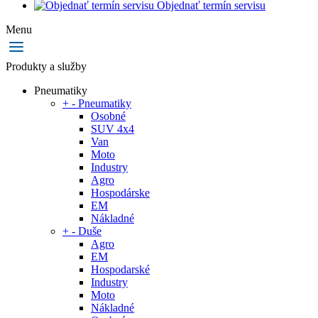
Objednať termín servisu
Menu
Produkty a služby
Pneumatiky
+
-
Pneumatiky
Osobné
SUV 4x4
Van
Moto
Industry
Agro
Hospodárske
EM
Nákladné
+
-
Duše
Agro
EM
Hospodarské
Industry
Moto
Nákladné