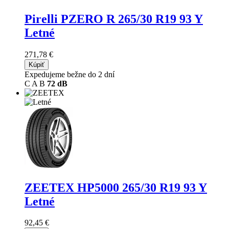
Pirelli PZERO R
265/30 R19 93 Y
Letné
271,78 €
Kúpiť
Expedujeme bežne do 2 dní
C
A
B
72 dB
ZEETEX HP5000
265/30 R19 93 Y
Letné
92,45 €