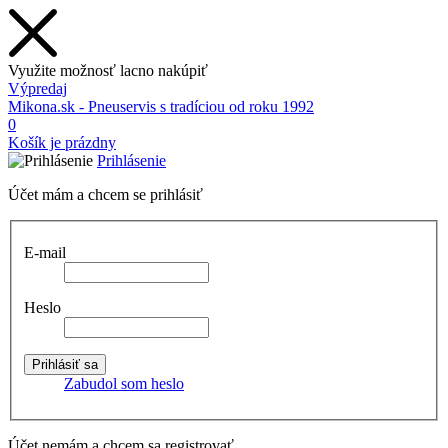
Využite možnosť lacno nakúpiť
Výpredaj
Mikona.sk - Pneuservis s tradíciou od roku 1992
0
Košík je prázdny
Prihlásenie
Účet mám a chcem se prihlásiť
E-mail
Heslo
Zabudol som heslo
Účet nemám a chcem sa registrovať