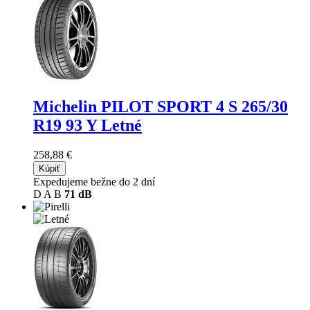
Michelin PILOT SPORT 4 S
265/30
R19 93 Y Letné
258,88 €
Kúpiť
Expedujeme bežne do 2 dní
D
A
B
71 dB