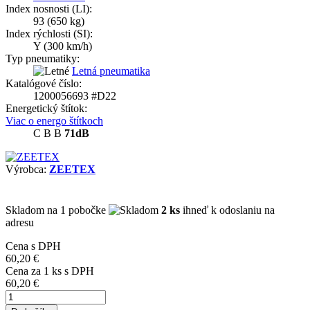
Index nosnosti (LI):
93
(650 kg)
Index rýchlosti (SI):
Y
(300 km/h)
Typ pneumatiky:
Letná pneumatika
Katalógové číslo:
1200056693 #D22
Energetický štítok:
Viac o energo štítkoch
C
B
B
71dB
Výrobca:
ZEETEX
Skladom
na 1 pobočke
2 ks
ihneď k odoslaniu na
adresu
Cena s DPH
60,20 €
Cena za
1
ks s DPH
60,20 €