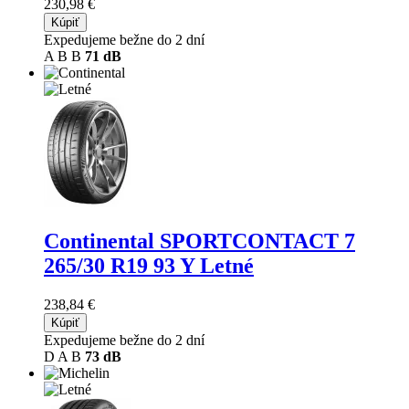
230,98 €
Kúpiť
Expedujeme bežne do 2 dní
A
B
B
71 dB
Continental SPORTCONTACT 7
265/30 R19 93 Y Letné
238,84 €
Kúpiť
Expedujeme bežne do 2 dní
D
A
B
73 dB