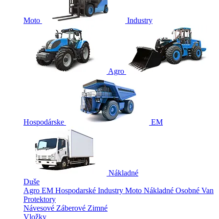
Moto
Industry
Agro
Hospodárske
EM
Nákladné
Duše
Agro
EM
Hospodarské
Industry
Moto
Nákladné
Osobné
Van
Protektory
Návesové
Záberové
Zimné
Vložky