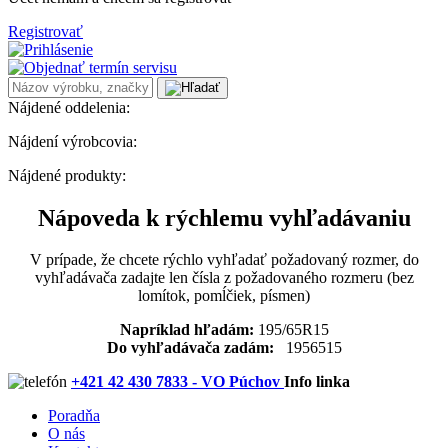
Registrovať
Nájdené oddelenia:
Nájdení výrobcovia:
Nájdené produkty:
Nápoveda k rýchlemu vyhľadávaniu
V prípade, že chcete rýchlo vyhľadať požadovaný rozmer, do
vyhľadávača zadajte len čísla z požadovaného rozmeru (bez
lomítok, pomĺčiek, písmen)
Napríklad hľadám:
195/65R15
Do vyhľadávača zadám:
1956515
+421 42 430 7833 - VO Púchov
Info linka
Poradňa
O nás