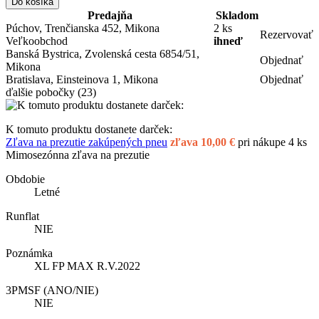
Do košíka
Predajňa
Skladom
Púchov, Trenčianska 452, Mikona
2 ks
Rezervovať
Veľkoobchod
ihneď
Banská Bystrica, Zvolenská cesta 6854/51,
Objednať
Mikona
Bratislava, Einsteinova 1, Mikona
Objednať
ďalšie pobočky
(23)
K tomuto produktu dostanete darček:
Zľava na prezutie zakúpených pneu
zľava 10,00 €
pri nákupe 4 ks
Mimosezónna zľava na prezutie
Obdobie
Letné
Runflat
NIE
Poznámka
XL FP MAX R.V.2022
3PMSF (ANO/NIE)
NIE