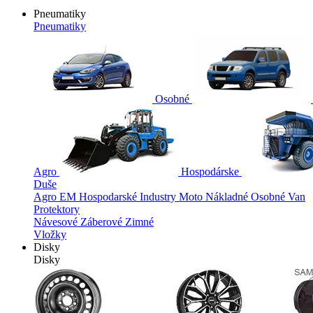
Pneumatiky
Pneumatiky
Osobné
Agro
Hospodárske
Duše
Agro
EM
Hospodarské
Industry
Moto
Nákladné
Osobné
Van
Protektory
Návesové
Záberové
Zimné
Vložky
Disky
Disky