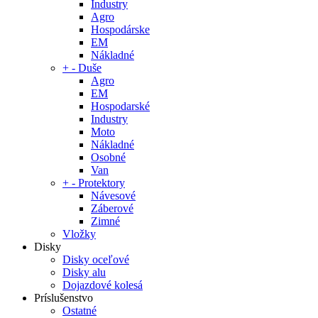
Industry
Agro
Hospodárske
EM
Nákladné
+
-
Duše
Agro
EM
Hospodarské
Industry
Moto
Nákladné
Osobné
Van
+
-
Protektory
Návesové
Záberové
Zimné
Vložky
Disky
Disky oceľové
Disky alu
Dojazdové kolesá
Príslušenstvo
Ostatné