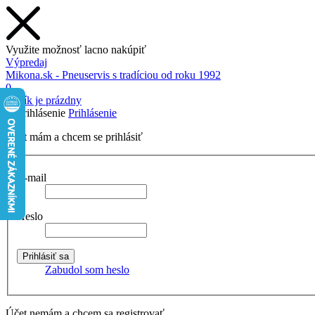
Využite možnosť lacno nakúpiť
Výpredaj
Mikona.sk - Pneuservis s tradíciou od roku 1992
0
Košík je prázdny
Prihlásenie
Účet mám a chcem se prihlásiť
E-mail
Heslo
Zabudol som heslo
Účet nemám a chcem sa registrovať