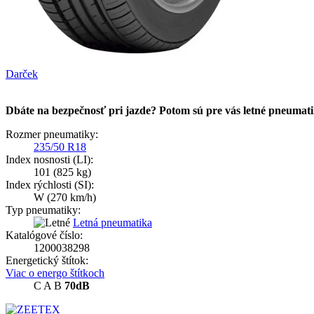
Darček
Dbáte na bezpečnosť pri jazde? Potom sú pre vás letné pneumat
Rozmer pneumatiky:
235/50 R18
Index nosnosti (LI):
101
(825 kg)
Index rýchlosti (SI):
W
(270 km/h)
Typ pneumatiky:
Letná pneumatika
Katalógové číslo:
1200038298
Energetický štítok:
Viac o energo štítkoch
C
A
B
70dB