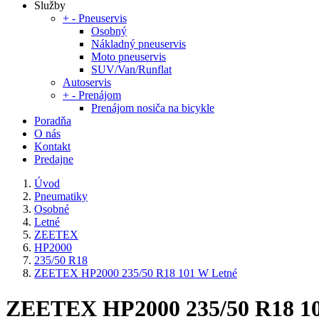
Služby
+
-
Pneuservis
Osobný
Nákladný pneuservis
Moto pneuservis
SUV/Van/Runflat
Autoservis
+
-
Prenájom
Prenájom nosiča na bicykle
Poradňa
O nás
Kontakt
Predajne
Úvod
Pneumatiky
Osobné
Letné
ZEETEX
HP2000
235/50 R18
ZEETEX HP2000 235/50 R18 101 W Letné
ZEETEX HP2000 235/50 R18 10