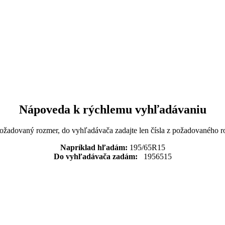
Nápoveda k rýchlemu vyhľadávaniu
požadovaný rozmer, do vyhľadávača zadajte len čísla z požadovaného r
Napríklad hľadám:
195/65R15
Do vyhľadávača zadám:
1956515