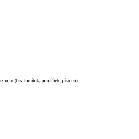
ozmeru (bez lomítok, pomĺčiek, písmen)