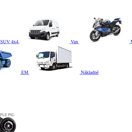
SUV 4x4
Van
EM
Nákladné