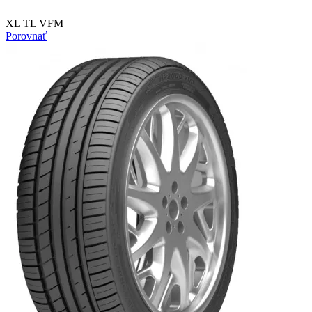
XL TL VFM
Porovnať