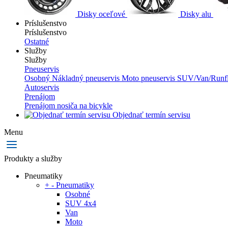
Disky oceľové
Disky alu
Príslušenstvo
Príslušenstvo
Ostatné
Služby
Služby
Pneuservis
Osobný
Nákladný pneuservis
Moto pneuservis
SUV/Van/Runfl
Autoservis
Prenájom
Prenájom nosiča na bicykle
Objednať termín servisu
Menu
Produkty a služby
Pneumatiky
+
-
Pneumatiky
Osobné
SUV 4x4
Van
Moto