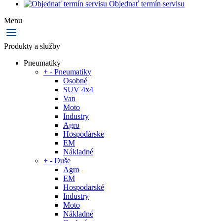
Objednať termín servisu
Menu
Produkty a služby
Pneumatiky
+
-
Pneumatiky
Osobné
SUV 4x4
Van
Moto
Industry
Agro
Hospodárske
EM
Nákladné
+
-
Duše
Agro
EM
Hospodarské
Industry
Moto
Nákladné