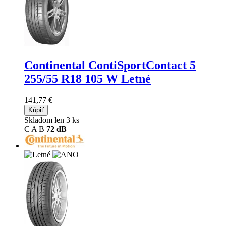
Continental ContiSportContact 5
255/55 R18 105 W Letné
141,77 €
Kúpiť
Skladom len 3 ks
C
A
B
72 dB