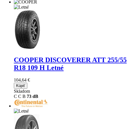
COOPER DISCOVERER ATT
255/55
R18 109 H Letné
104,64 €
Kúpiť
Skladom
C
C
B
73 dB