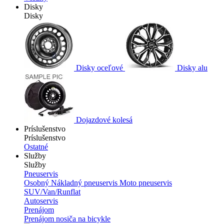
Disky
Disky
Disky oceľové
Disky alu
Dojazdové kolesá
Príslušenstvo
Príslušenstvo
Ostatné
Služby
Služby
Pneuservis
Osobný
Nákladný pneuservis
Moto pneuservis
SUV/Van/Runflat
Autoservis
Prenájom
Prenájom nosiča na bicykle