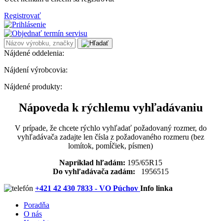
Registrovať
Nájdené oddelenia:
Nájdení výrobcovia:
Nájdené produkty:
Nápoveda k rýchlemu vyhľadávaniu
V prípade, že chcete rýchlo vyhľadať požadovaný rozmer, do
vyhľadávača zadajte len čísla z požadovaného rozmeru (bez
lomítok, pomĺčiek, písmen)
Napríklad hľadám:
195/65R15
Do vyhľadávača zadám:
1956515
+421 42 430 7833 - VO Púchov
Info linka
Poradňa
O nás