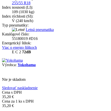
255/55 R18
Index nosnosti (LI):
109
(1030 kg)
Index rýchlosti (SI):
V
(240 km/h)
Typ pneumatiky:
Letná pneumatika
Katalógové číslo:
55180019 #D16
Energetický štítok:
Viac o energo štítkoch
E
C
2
72dB
Výrobca:
Yokohama
Nie je skladom
Sledovať naskladnenie
Cena s DPH
35,20 €
Cena za
1
ks s DPH
35,20 €