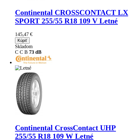
Continental CROSSCONTACT LX
SPORT
255/55 R18 109 V Letné
145,47 €
Kúpiť
Skladom
C
C
B
73 dB
Continental CrossContact UHP
255/55 R18 109 W Letné