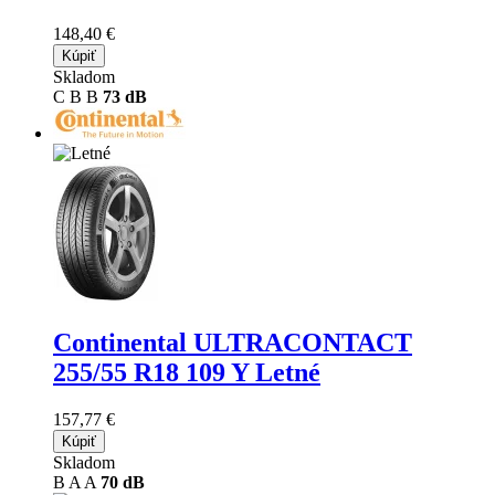
148,40 €
Kúpiť
Skladom
C
B
B
73 dB
Continental ULTRACONTACT
255/55 R18 109 Y Letné
157,77 €
Kúpiť
Skladom
B
A
A
70 dB