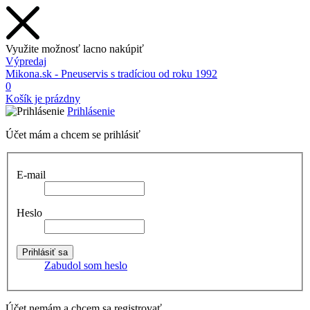
Využite možnosť lacno nakúpiť
Výpredaj
Mikona.sk - Pneuservis s tradíciou od roku 1992
0
Košík je prázdny
Prihlásenie
Účet mám a chcem se prihlásiť
E-mail
Heslo
Zabudol som heslo
Účet nemám a chcem sa registrovať