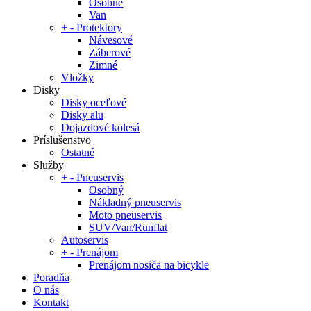
Osobné
Van
+
-
Protektory
Návesové
Záberové
Zimné
Vložky
Disky
Disky oceľové
Disky alu
Dojazdové kolesá
Príslušenstvo
Ostatné
Služby
+
-
Pneuservis
Osobný
Nákladný pneuservis
Moto pneuservis
SUV/Van/Runflat
Autoservis
+
-
Prenájom
Prenájom nosiča na bicykle
Poradňa
O nás
Kontakt