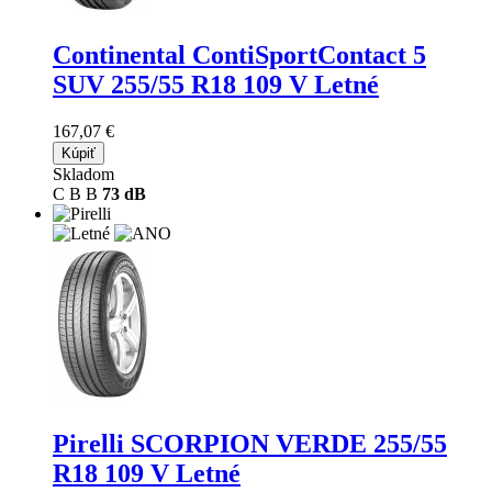
Continental ContiSportContact 5
SUV
255/55 R18 109 V Letné
167,07 €
Kúpiť
Skladom
C
B
B
73 dB
Pirelli SCORPION VERDE
255/55
R18 109 V Letné