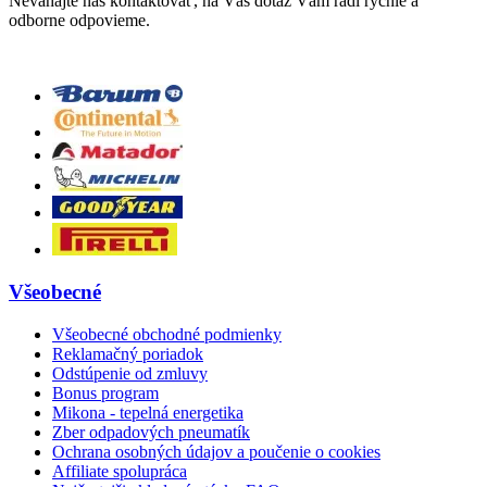
Neváhajte nás kontaktovať, na Váš dotaz Vám radi rýchle a
odborne odpovieme.
Všeobecné
Všeobecné obchodné podmienky
Reklamačný poriadok
Odstúpenie od zmluvy
Bonus program
Mikona - tepelná energetika
Zber odpadových pneumatík
Ochrana osobných údajov a poučenie o cookies
Affiliate spolupráca