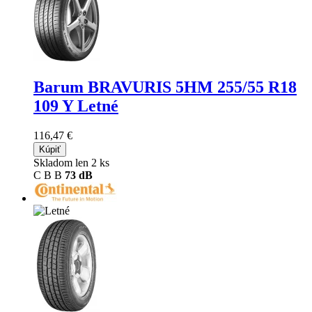
Barum BRAVURIS 5HM
255/55 R18
109 Y Letné
116,47 €
Kúpiť
Skladom len 2 ks
C
B
B
73 dB