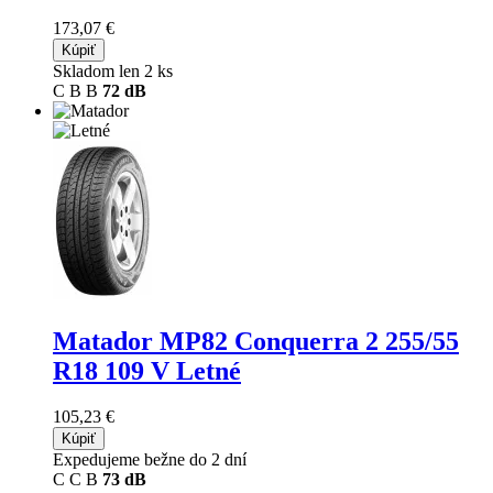
173,07 €
Kúpiť
Skladom len 2 ks
C
B
B
72 dB
Matador MP82 Conquerra 2
255/55
R18 109 V Letné
105,23 €
Kúpiť
Expedujeme bežne do 2 dní
C
C
B
73 dB