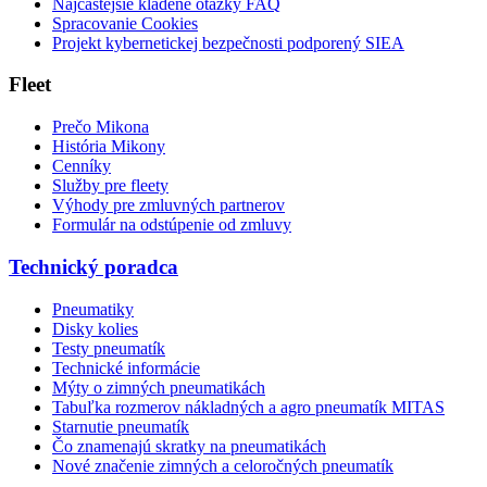
Najčastejšie kladené otázky FAQ
Spracovanie Cookies
Projekt kybernetickej bezpečnosti podporený SIEA
Fleet
Prečo Mikona
História Mikony
Cenníky
Služby pre fleety
Výhody pre zmluvných partnerov
Formulár na odstúpenie od zmluvy
Technický poradca
Pneumatiky
Disky kolies
Testy pneumatík
Technické informácie
Mýty o zimných pneumatikách
Tabuľka rozmerov nákladných a agro pneumatík MITAS
Starnutie pneumatík
Čo znamenajú skratky na pneumatikách
Nové značenie zimných a celoročných pneumatík