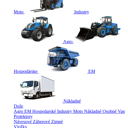
Moto
Industry
Agro
Hospodárske
EM
Nákladné
Duše
Agro
EM
Hospodarské
Industry
Moto
Nákladné
Osobné
Van
Protektory
Návesové
Záberové
Zimné
Vložky