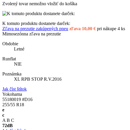
Zvolený tovar nemožno vložiť do košíka
K tomuto produktu dostanete darček:
Zľava na prezutie zakúpených pneu
zľava 10,00 €
pri nákupe 4 ks
Mimosezónna zľava na prezutie
Obdobie
Letné
Runflat
NIE
Poznámka
XL RPB STOP R.V.2016
Jak číst štítok
Yokohama
55180019 #D16
255/55 R18
e
c
A
B
C
72
dB