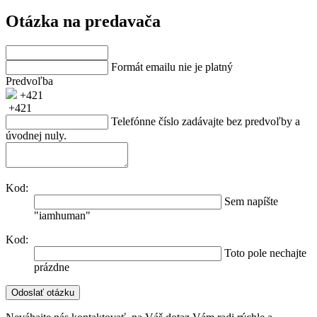
Otázka na predavača
Formát emailu nie je platný
Predvoľba
+421
+421
Telefónne číslo zadávajte bez predvoľby a
úvodnej nuly.
Kod:
Sem napíšte
"iamhuman"
Kod:
Toto pole nechajte
prázdne