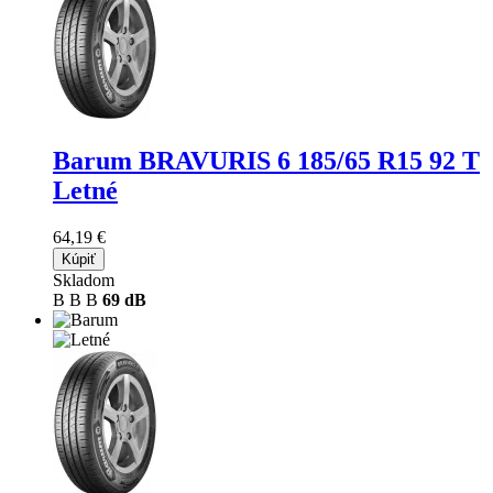
Barum BRAVURIS 6
185/65 R15 92 T
Letné
64,19 €
Kúpiť
Skladom
B
B
B
69 dB