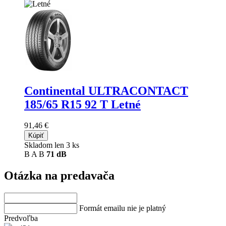
Continental ULTRACONTACT
185/65 R15 92 T Letné
91,46 €
Kúpiť
Skladom len 3 ks
B
A
B
71 dB
Otázka na predavača
Formát emailu nie je platný
Predvoľba