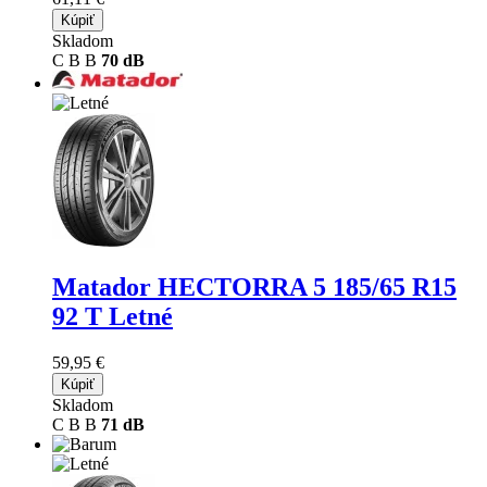
Kúpiť
Skladom
C
B
B
70 dB
Matador HECTORRA 5
185/65 R15
92 T Letné
59,95 €
Kúpiť
Skladom
C
B
B
71 dB