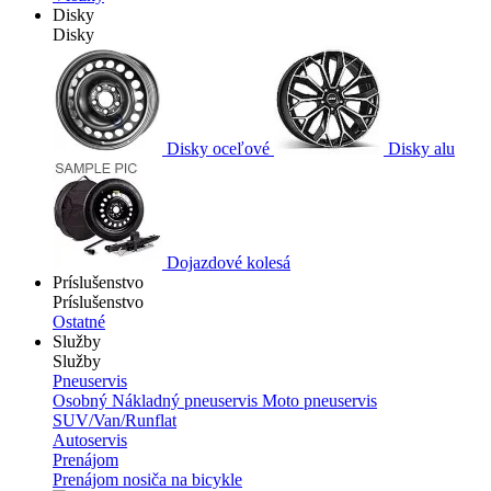
Disky
Disky
Disky oceľové
Disky alu
Dojazdové kolesá
Príslušenstvo
Príslušenstvo
Ostatné
Služby
Služby
Pneuservis
Osobný
Nákladný pneuservis
Moto pneuservis
SUV/Van/Runflat
Autoservis
Prenájom
Prenájom nosiča na bicykle