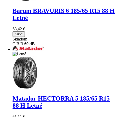
Barum BRAVURIS 6
185/65 R15 88 H
Letné
63,42 €
Kúpiť
Skladom
C
B
B
69 dB
Matador HECTORRA 5
185/65 R15
88 H Letné
61,11 €