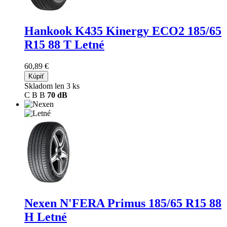
Hankook K435 Kinergy ECO2
185/65
R15 88 T Letné
60,89 €
Kúpiť
Skladom len 3 ks
C
B
B
70 dB
Nexen N'FERA Primus
185/65 R15 88
H Letné