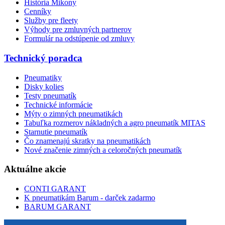
História Mikony
Cenníky
Služby pre fleety
Výhody pre zmluvných partnerov
Formulár na odstúpenie od zmluvy
Technický poradca
Pneumatiky
Disky kolies
Testy pneumatík
Technické informácie
Mýty o zimných pneumatikách
Tabuľka rozmerov nákladných a agro pneumatík MITAS
Starnutie pneumatík
Čo znamenajú skratky na pneumatikách
Nové značenie zimných a celoročných pneumatík
Aktuálne akcie
CONTI GARANT
K pneumatikám Barum - darček zadarmo
BARUM GARANT