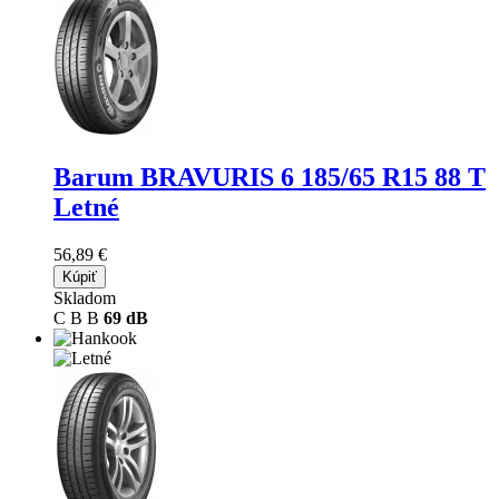
Barum BRAVURIS 6
185/65 R15 88 T
Letné
56,89 €
Kúpiť
Skladom
C
B
B
69 dB