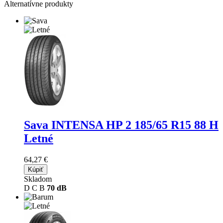
Alternatívne produkty
Sava INTENSA HP 2
185/65 R15 88 H
Letné
64,27 €
Kúpiť
Skladom
D
C
B
70 dB