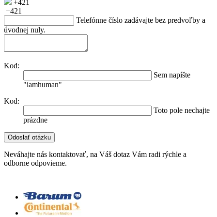
+421
+421
Telefónne číslo zadávajte bez predvoľby a
úvodnej nuly.
Kod:
Sem napíšte
"iamhuman"
Kod:
Toto pole nechajte
prázdne
Neváhajte nás kontaktovať, na Váš dotaz Vám radi rýchle a
odborne odpovieme.