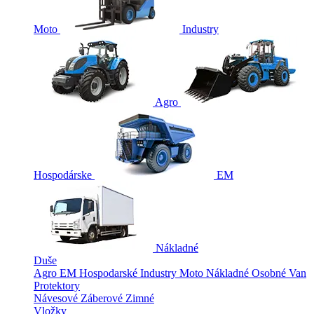
Moto
Industry
Agro
Hospodárske
EM
Nákladné
Duše
Agro
EM
Hospodarské
Industry
Moto
Nákladné
Osobné
Van
Protektory
Návesové
Záberové
Zimné
Vložky