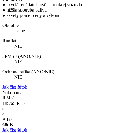
● skvelá ovládateľnosť na mokrej vozovke
● nižšia spotreba paliva
● skvelý pomer ceny a výkonu
Obdobie
Letné
Runflat
NIE
3PMSF (ANO/NIE)
NIE
Ochrana ráfika (ANO/NIE)
NIE
Jak číst štítok
Yokohama
R2431
185/65 R15
c
c
A
B
C
68
dB
Jak číst štítok