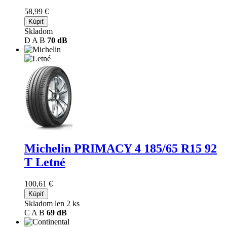
58,99 €
Kúpiť
Skladom
D
A
B
70 dB
Michelin PRIMACY 4
185/65 R15 92
T Letné
100,61 €
Kúpiť
Skladom len 2 ks
C
A
B
69 dB