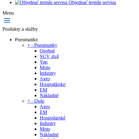
Objednať termín servisu
Menu
Produkty a služby
Pneumatiky
+
-
Pneumatiky
Osobné
SUV 4x4
Van
Moto
Industry
Agro
Hospodárske
EM
Nákladné
+
-
Duše
Agro
EM
Hospodarské
Industry
Moto
Nákladné