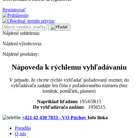
Registrovať
Nájdené oddelenia:
Nájdení výrobcovia:
Nájdené produkty:
Nápoveda k rýchlemu vyhľadávaniu
V prípade, že chcete rýchlo vyhľadať požadovaný rozmer, do
vyhľadávača zadajte len čísla z požadovaného rozmeru (bez
lomítok, pomĺčiek, písmen)
Napríklad hľadám:
195/65R15
Do vyhľadávača zadám:
1956515
+421 42 430 7833 - VO Púchov
Info linka
Poradňa
O nás