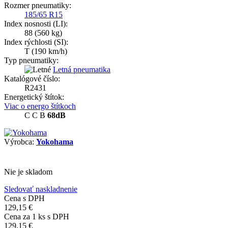
Rozmer pneumatiky:
185/65 R15
Index nosnosti (LI):
88
(560 kg)
Index rýchlosti (SI):
T
(190 km/h)
Typ pneumatiky:
Letná pneumatika
Katalógové číslo:
R2431
Energetický štítok:
Viac o energo štítkoch
C
C
B
68dB
Výrobca:
Yokohama
Nie je skladom
Sledovať naskladnenie
Cena s DPH
129,15 €
Cena za
1
ks s DPH
129,15 €