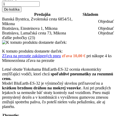
Do košíka
Predajňa
Skladom
Banská Bystrica, Zvolenská cesta 6854/51,
Objednať
Mikona
Bratislava, Einsteinova 1, Mikona
Objednať
Bratislava, Lamačská cesta 73, Mikona
Objednať
ďalšie pobočky
(23)
K tomuto produktu dostanete darček:
Zľava na prezutie zakúpených pneu
zľava 10,00 €
pri nákupe 4 ks
Mimosezónna zľava na prezutie
Letné obutie Yokohama BluEarth-ES-32 ocenia ekonomicky
zmýšľajúci vodiči, ktorí chcú
spoľahlivé pneumatiky za rozumnú
cenu.
Model BluEarth-ES-32 je výnimočný skvelou priľnavosťou a
krátkou brzdnou dráhou na
mokrej vozovke
. Ani pri prudkých
lejakoch sa nemusíte báť straty kontroly nad vozidlom. Pneu majú
premyslený dezén a v kombinácii s vyváženou gumovou zmesou
znižujú spotrebu paliva, čo poteší nielen vašu peňaženku, ale aj
planétu.
Zhrnutie: