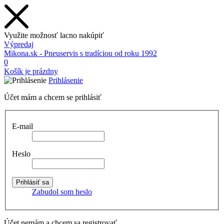
Využite možnosť lacno nakúpiť
Výpredaj
Mikona.sk - Pneuservis s tradíciou od roku 1992
0
Košík je prázdny
Prihlásenie
Účet mám a chcem se prihlásiť
E-mail
Heslo
Zabudol som heslo
Účet nemám a chcem sa registrovať