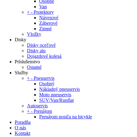
Osobné
Van
+
-
Protektory
Návesové
Záberové
Zimné
Vložky
Disky
Disky oceľové
Disky alu
Dojazdové kolesá
Príslušenstvo
Ostatné
Služby
+
-
Pneuservis
Osobný
Nákladný pneuservis
Moto pneuservis
SUV/Van/Runflat
Autoservis
+
-
Prenájom
Prenájom nosiča na bicykle
Poradňa
O nás
Kontakt