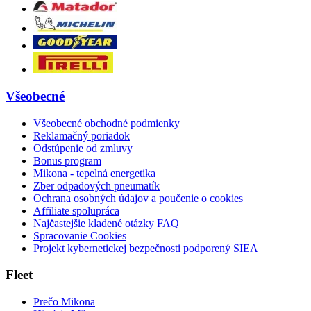
Všeobecné
Všeobecné obchodné podmienky
Reklamačný poriadok
Odstúpenie od zmluvy
Bonus program
Mikona - tepelná energetika
Zber odpadových pneumatík
Ochrana osobných údajov a poučenie o cookies
Affiliate spolupráca
Najčastejšie kladené otázky FAQ
Spracovanie Cookies
Projekt kybernetickej bezpečnosti podporený SIEA
Fleet
Prečo Mikona