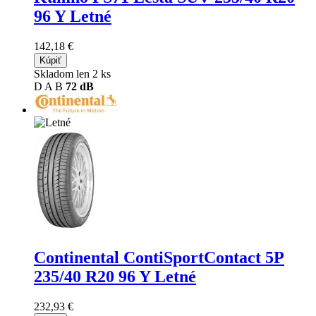
96 Y Letné
142,18 €
Kúpiť
Skladom len 2 ks
D
A
B
72 dB
Continental ContiSportContact 5P
235/40 R20 96 Y Letné
232,93 €