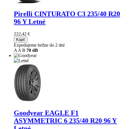
Pirelli CINTURATO C3
235/40 R20
96 Y Letné
222,42 €
Kúpiť
Expedujeme bežne do 2 dní
A
A
B
70 dB
Goodyear EAGLE F1
ASYMMETRIC 6
235/40 R20 96 Y
Letné