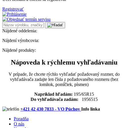
Registrovať
Nájdené oddelenia:
Nájdení výrobcovia:
Nájdené produkty:
Nápoveda k rýchlemu vyhľadávaniu
V prípade, že chcete rýchlo vyhľadať požadovaný rozmer, do
vyhľadávača zadajte len čísla z požadovaného rozmeru (bez
lomítok, pomĺčiek, písmen)
Napríklad hľadám:
195/65R15
Do vyhľadávača zadám:
1956515
+421 42 430 7833 - VO Púchov
Info linka
Poradňa
O nás