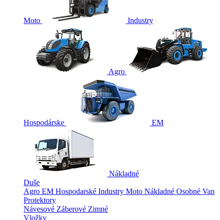
Moto
Industry
Agro
Hospodárske
EM
Nákladné
Duše
Agro
EM
Hospodarské
Industry
Moto
Nákladné
Osobné
Van
Protektory
Návesové
Záberové
Zimné
Vložky