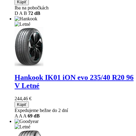
Kúpiť
Iba na pobočkách
D
A
B
72 dB
Hankook IK01 iON evo
235/40 R20 96
V Letné
244,46 €
Kúpiť
Expedujeme bežne do 2 dní
A
A
A
69 dB