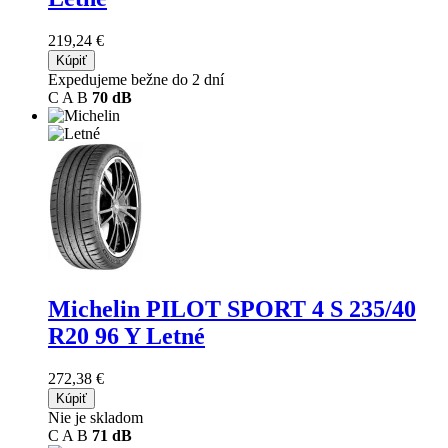
219,24 €
Kúpiť
Expedujeme bežne do 2 dní
C
A
B
70 dB
Michelin PILOT SPORT 4 S
235/40
R20 96 Y Letné
272,38 €
Kúpiť
Nie je skladom
C
A
B
71 dB