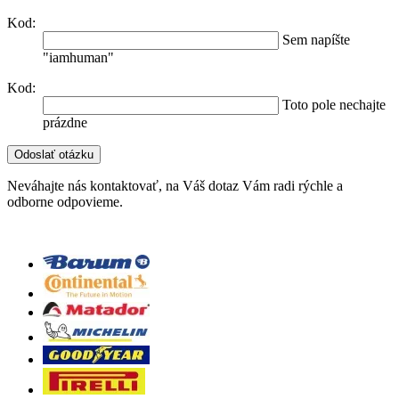
Kod:
Sem napíšte
"iamhuman"
Kod:
Toto pole nechajte
prázdne
Neváhajte nás kontaktovať, na Váš dotaz Vám radi rýchle a
odborne odpovieme.