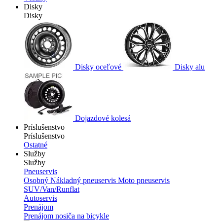
Disky
Disky
Disky oceľové
Disky alu
Dojazdové kolesá
Príslušenstvo
Príslušenstvo
Ostatné
Služby
Služby
Pneuservis
Osobný
Nákladný pneuservis
Moto pneuservis
SUV/Van/Runflat
Autoservis
Prenájom
Prenájom nosiča na bicykle