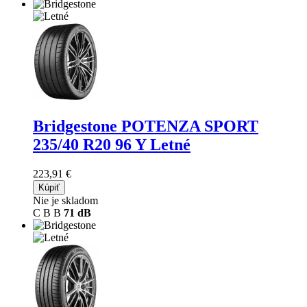
Bridgestone POTENZA SPORT
235/40 R20 96 Y Letné
223,91 €
Kúpiť
Nie je skladom
C
B
B
71 dB