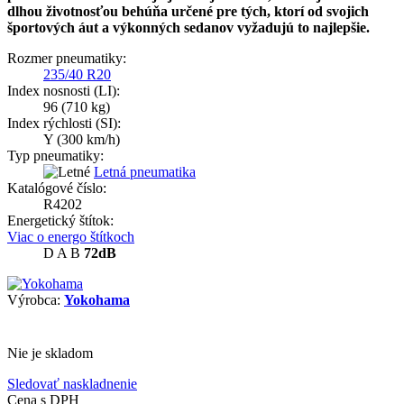
dlhou životnosťou behúňa určené pre tých, ktorí od svojich
športových áut a výkonných sedanov vyžadujú to najlepšie.
Rozmer pneumatiky:
235/40 R20
Index nosnosti (LI):
96
(710 kg)
Index rýchlosti (SI):
Y
(300 km/h)
Typ pneumatiky:
Letná pneumatika
Katalógové číslo:
R4202
Energetický štítok:
Viac o energo štítkoch
D
A
B
72dB
Výrobca:
Yokohama
Nie je skladom
Sledovať naskladnenie
Cena s DPH