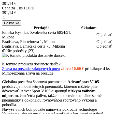
391,14 €
Cena za
1
ks s DPH
391,14 €
Do košíka
Predajňa
Skladom
Banská Bystrica, Zvolenská cesta 6854/51,
Objednať
Mikona
Bratislava, Einsteinova 1, Mikona
Objednať
Bratislava, Lamačská cesta 73, Mikona
Objednať
ďalšie pobočky
(23)
K tomuto produktu dostanete darček:
Zľava na prezutie zakúpených pneu
zľava 10,00 €
pri nákupe 4 ks
Mimosezónna zľava na prezutie
Globálna prestížna športová pneumatika
AdvanSport V105
predstavuje model letných pneumatík, ktorému môžete plne
dôverovať. AdvanSport V105 disponujú
nízkym valivým
odporom
, čím šetria palivo, takže ide o enviromentálne šetrné
pneumatiky s dokonalou rovnováhou športového výkonu a
pohodlia.
Navyše v nich boli použité najnovšie pokročilé technológie
Yokohama, ako sú vysoko pevné oceľové pásy, ktoré spevňujú