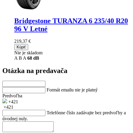
Bridgestone TURANZA 6
235/40 R20
96 V Letné
219,37 €
Kúpiť
Nie je skladom
A
B
A
68 dB
Otázka na predavača
Formát emailu nie je platný
Predvoľba
+421
+421
Telefónne číslo zadávajte bez predvoľby a
úvodnej nuly.