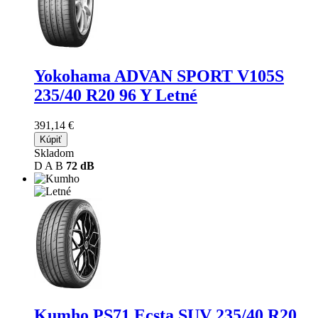
Yokohama ADVAN SPORT V105S
235/40 R20 96 Y Letné
391,14 €
Kúpiť
Skladom
D
A
B
72 dB
Kumho PS71 Ecsta SUV
235/40 R20