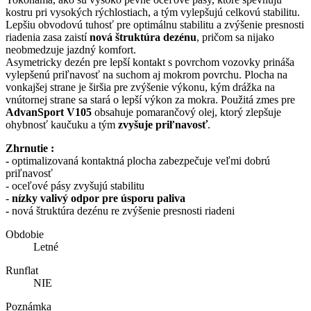
kostru pri vysokých rýchlostiach, a tým vylepšujú celkovú stabilitu.
Lepšiu obvodovú tuhosť pre optimálnu stabilitu a zvýšenie presnosti
riadenia zasa zaistí
nová štruktúra dezénu
, pričom sa nijako
neobmedzuje jazdný komfort.
Asymetricky dezén pre lepší kontakt s povrchom vozovky prináša
vylepšenú priľnavosť na suchom aj mokrom povrchu. Plocha na
vonkajšej strane je širšia pre zvýšenie výkonu, kým drážka na
vnútornej strane sa stará o lepší výkon za mokra. Použitá zmes pre
AdvanSport V105
obsahuje pomarančový olej, ktorý zlepšuje
ohybnosť kaučuku a tým
zvyšuje priľnavosť
.
Zhrnutie :
-
optimalizovaná kontaktná plocha zabezpečuje veľmi dobrú
priľnavosť
- oceľové pásy zvyšujú stabilitu
-
n
ízky valivý odpor pre úsporu paliva
-
nová štruktúra dezénu re zvýšenie presnosti riadeni
Obdobie
Letné
Runflat
NIE
Poznámka