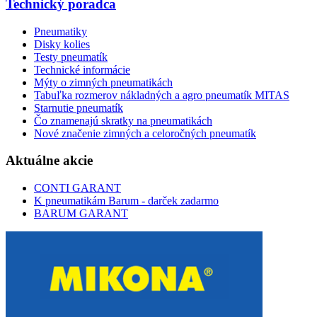
Technický poradca
Pneumatiky
Disky kolies
Testy pneumatík
Technické informácie
Mýty o zimných pneumatikách
Tabuľka rozmerov nákladných a agro pneumatík MITAS
Starnutie pneumatík
Čo znamenajú skratky na pneumatikách
Nové značenie zimných a celoročných pneumatík
Aktuálne akcie
CONTI GARANT
K pneumatikám Barum - darček zadarmo
BARUM GARANT