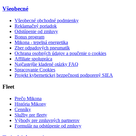
Všeobecné
Všeobecné obchodné podmienky
Reklamačný poriadok
Odstúpenie od zmluvy
Bonus program
Mikona - tepelná energetika
Zber odpadových pneumatík
Ochrana osobných údajov a poučenie o cookies
Affiliate spolupráca
Najčastejšie kladené otázky FAQ
Spracovanie Cookies
Projekt kybernetickej bezpečnosti podporený SIEA
Fleet
Prečo Mikona
História Mikony
Cenníky
Služby pre fleety
Výhody pre zmluvných partnerov
Formulár na odstúpenie od zmluvy