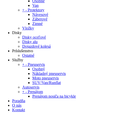
Osobné
Van
+
-
Protektory
Návesové
Záberové
Zimné
Vložky
Disky
Disky oceľové
Disky alu
Dojazdové kolesá
Príslušenstvo
Ostatné
Služby
+
-
Pneuservis
Osobný
Nákladný pneuservis
Moto pneuservis
SUV/Van/Runflat
Autoservis
+
-
Prenájom
Prenájom nosiča na bicykle
Poradňa
O nás
Kontakt