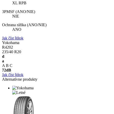
XL RPB
3PMSF (ANO/NIE)
NIE
Ochrana ráfika (ANO/NIE)
ANO
Jak číst štítok
Yokohama
R4202
235/40 R20
d
a
A
B
C
72
dB
Jak číst štítok
Alternatívne produkty