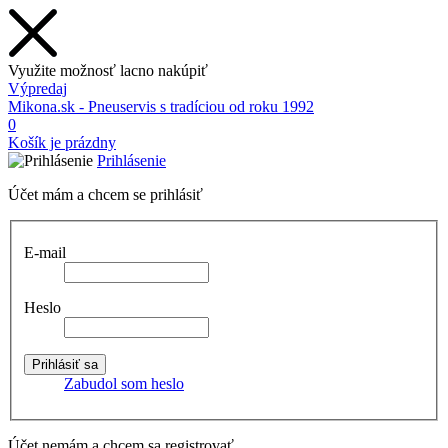
Využite možnosť lacno nakúpiť
Výpredaj
Mikona.sk - Pneuservis s tradíciou od roku 1992
0
Košík je prázdny
Prihlásenie
Účet mám a chcem se prihlásiť
E-mail
Heslo
Zabudol som heslo
Účet nemám a chcem sa registrovať