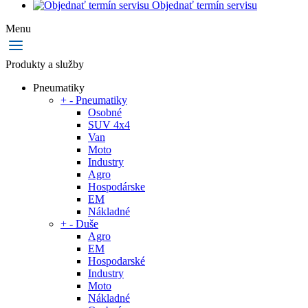
Objednať termín servisu
Menu
Produkty a služby
Pneumatiky
+
-
Pneumatiky
Osobné
SUV 4x4
Van
Moto
Industry
Agro
Hospodárske
EM
Nákladné
+
-
Duše
Agro
EM
Hospodarské
Industry
Moto
Nákladné