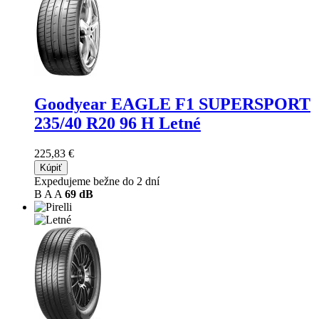
Goodyear EAGLE F1 SUPERSPORT
235/40 R20 96 H Letné
225,83 €
Kúpiť
Expedujeme bežne do 2 dní
B
A
A
69 dB