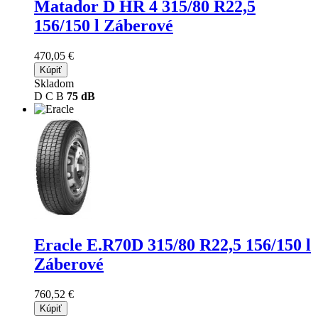
Matador D HR 4
315/80 R22,5
156/150 l Záberové
470,05 €
Kúpiť
Skladom
D
C
B
75 dB
Eracle E.R70D
315/80 R22,5 156/150 l
Záberové
760,52 €
Kúpiť