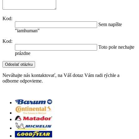
Kod:
Sem napíšte
"iamhuman"
Kod:
Toto pole nechajte
prázdne
Neváhajte nás kontaktovať, na Váš dotaz Vám radi rýchle a
odborne odpovieme.