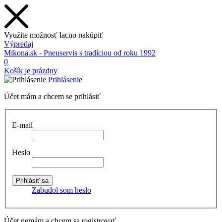
Využite možnosť lacno nakúpiť
Výpredaj
Mikona.sk - Pneuservis s tradíciou od roku 1992
0
Košík je prázdny
Prihlásenie
Účet mám a chcem se prihlásiť
E-mail
Heslo
Zabudol som heslo
Účet nemám a chcem sa registrovať