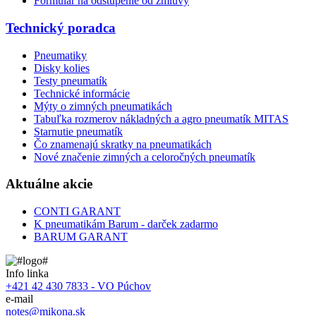
Formulár na odstúpenie od zmluvy
Technický poradca
Pneumatiky
Disky kolies
Testy pneumatík
Technické informácie
Mýty o zimných pneumatikách
Tabuľka rozmerov nákladných a agro pneumatík MITAS
Starnutie pneumatík
Čo znamenajú skratky na pneumatikách
Nové značenie zimných a celoročných pneumatík
Aktuálne akcie
CONTI GARANT
K pneumatikám Barum - darček zadarmo
BARUM GARANT
Info linka
+421 42 430 7833 - VO Púchov
e-mail
notes@mikona.sk