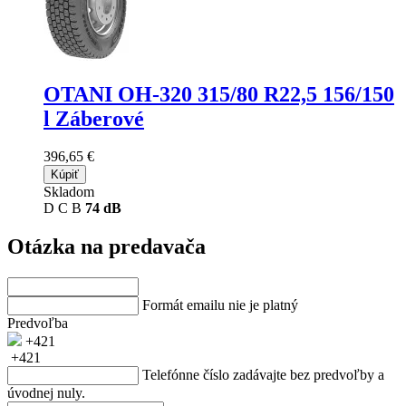
OTANI OH-320
315/80 R22,5 156/150
l Záberové
396,65 €
Kúpiť
Skladom
D
C
B
74 dB
Otázka na predavača
Formát emailu nie je platný
Predvoľba
+421
+421
Telefónne číslo zadávajte bez predvoľby a
úvodnej nuly.