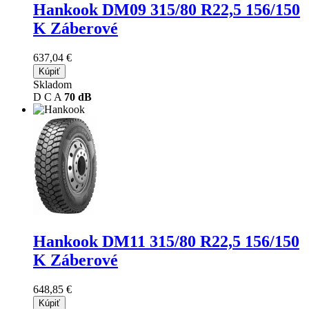
Hankook DM09
315/80 R22,5 156/150
K Záberové
637,04 €
Kúpiť
Skladom
D
C
A
70 dB
Hankook DM11
315/80 R22,5 156/150
K Záberové
648,85 €
Kúpiť