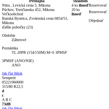
Predajňa
Skladom
Nitra , Levická cesta 5, Mikona
4 ks
ihneď
Rezervovať
Púchov, Trenčianska 452, Mikona
20 ks
Rezervovať
Veľkoobchod
ihneď
Banská Bystrica, Zvolenská cesta 6854/51,
Objednať
Mikona
ďalšie pobočky
(23)
Obdobie
Záberové
Poznámka
TL 20PR (154/150M) M+S 3PMSF
3PMSF (ANO/NIE)
ANO
Jak číst štítok
Semperit
05221960000
315/80 R22,5
d
c
A
B
C
73
dB
Jak číst štítok