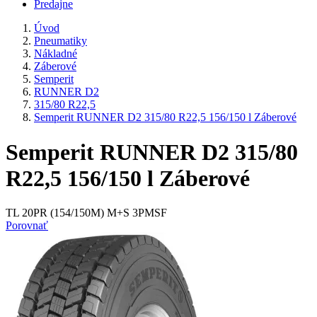
Predajne
Úvod
Pneumatiky
Nákladné
Záberové
Semperit
RUNNER D2
315/80 R22,5
Semperit RUNNER D2 315/80 R22,5 156/150 l Záberové
Semperit RUNNER D2 315/80
R22,5 156/150 l Záberové
TL 20PR (154/150M) M+S 3PMSF
Porovnať