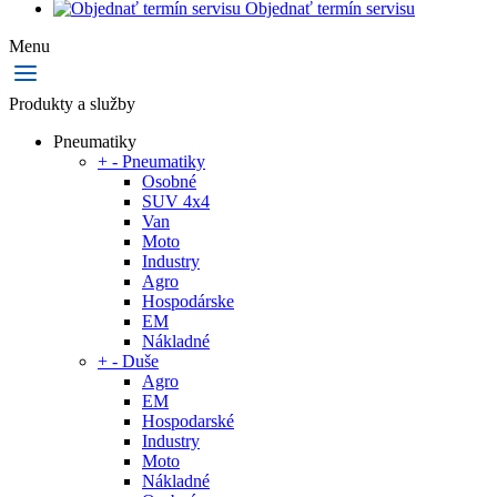
Objednať termín servisu
Menu
Produkty a služby
Pneumatiky
+
-
Pneumatiky
Osobné
SUV 4x4
Van
Moto
Industry
Agro
Hospodárske
EM
Nákladné
+
-
Duše
Agro
EM
Hospodarské
Industry
Moto
Nákladné