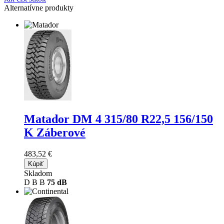
Alternatívne produkty
Matador DM 4
315/80 R22,5 156/150
K Záberové
483,52 €
Kúpiť
Skladom
D
B
B
75 dB