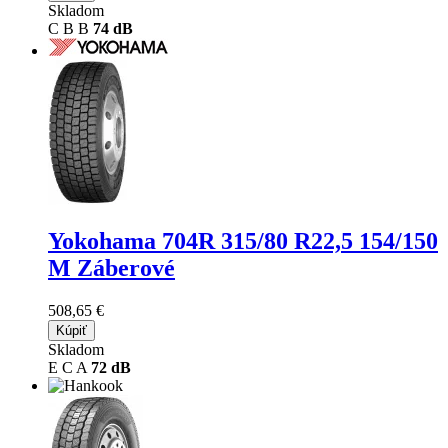
Skladom
C
B
B
74 dB
Yokohama 704R
315/80 R22,5 154/150
M Záberové
508,65 €
Kúpiť
Skladom
E
C
A
72 dB