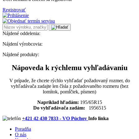
Registrovať
Nájdené oddelenia:
Nájdení výrobcovia:
Nájdené produkty:
Nápoveda k rýchlemu vyhľadávaniu
V prípade, že chcete rýchlo vyhľadať požadovaný rozmer, do
vyhľadávača zadajte len čísla z požadovaného rozmeru (bez
lomítok, pomĺčiek, písmen)
Napríklad hľadám:
195/65R15
Do vyhľadávača zadám:
1956515
+421 42 430 7833 - VO Púchov
Info linka
Poradňa
O nás