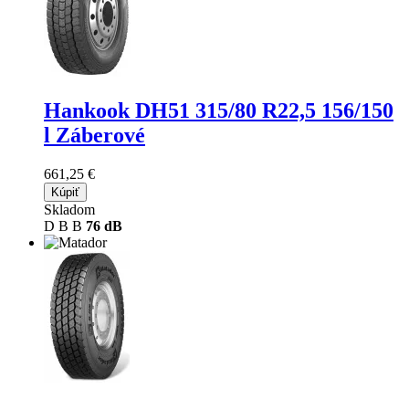
Hankook DH51
315/80 R22,5 156/150
l Záberové
661,25 €
Kúpiť
Skladom
D
B
B
76 dB