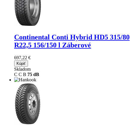
Continental Conti Hybrid HD5
315/80
R22,5 156/150 l Záberové
697,22 €
Kúpiť
Skladom
C
C
B
75 dB