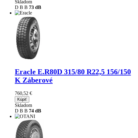
Skladom
D
B
B
73 dB
Eracle E.R80D
315/80 R22,5 156/150
K Záberové
760,52 €
Kúpiť
Skladom
D
B
B
74 dB