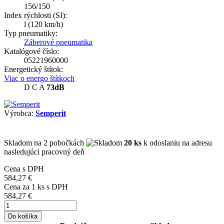
156/150
Index rýchlosti (SI):
l
(120 km/h)
Typ pneumatiky:
Záberové pneumatika
Katalógové číslo:
05221960000
Energetický štítok:
Viac o energo štítkoch
D
C
A
73dB
Výrobca:
Semperit
Skladom
na 2 pobočkách
20 ks
k odoslaniu na adresu
nasledujúci pracovný deň
Cena s DPH
584,27 €
Cena za
1
ks s DPH
584,27 €
Do košíka