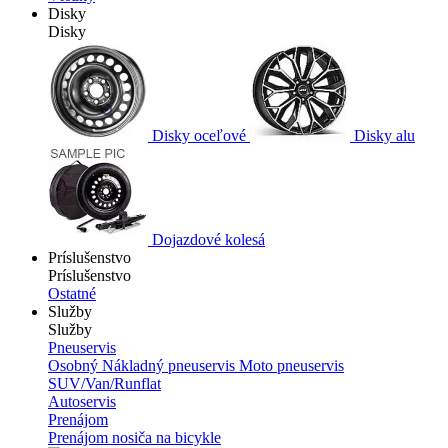
Disky
Disky
Disky oceľové
Disky alu
Dojazdové kolesá
Príslušenstvo
Príslušenstvo
Ostatné
Služby
Služby
Pneuservis
Osobný
Nákladný pneuservis
Moto pneuservis
SUV/Van/Runflat
Autoservis
Prenájom
Prenájom nosiča na bicykle