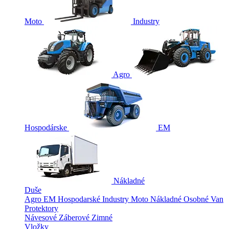
Moto
Industry
Agro
Hospodárske
EM
Nákladné
Duše
Agro
EM
Hospodarské
Industry
Moto
Nákladné
Osobné
Van
Protektory
Návesové
Záberové
Zimné
Vložky