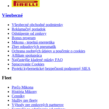
Všeobecné
Všeobecné obchodné podmienky
Reklamačný poriadok
Odstúpenie od zmluvy
Bonus program
Mikona - tepelná energetika
Zber odpadových pneumatík
Ochrana osobných údajov a poučenie o cookies
Affiliate spolupráca
Najčastejšie kladené otázky FAQ
Spracovanie Cookies
Projekt kybernetickej bezpečnosti podporený SIEA
Fleet
Prečo Mikona
História Mikony
Cenníky
Služby pre fleety
Výhody pre zmluvných partnerov