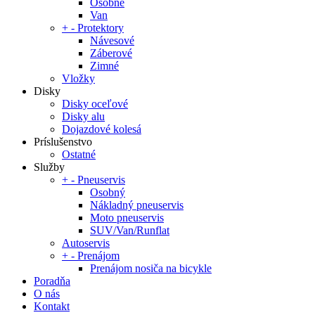
Osobné
Van
+
-
Protektory
Návesové
Záberové
Zimné
Vložky
Disky
Disky oceľové
Disky alu
Dojazdové kolesá
Príslušenstvo
Ostatné
Služby
+
-
Pneuservis
Osobný
Nákladný pneuservis
Moto pneuservis
SUV/Van/Runflat
Autoservis
+
-
Prenájom
Prenájom nosiča na bicykle
Poradňa
O nás
Kontakt