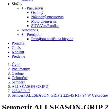
Služby
+
-
Pneuservis
Osobný
Nákladný pneuservis
Moto pneuservis
SUV/Van/Runflat
Autoservis
+
-
Prenájom
Prenájom nosiča na bicykle
Poradňa
O nás
Kontakt
Predajne
Úvod
Pneumatiky
Osobné
Celoročné
Semperit
ALLSEASON-GRIP 2
225/45 R17
Semperit ALLSEASON-GRIP 2 225/45 R17 94 W Celoročné
Semperit ALLSEASON-GRIP 2 2