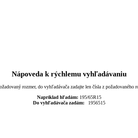
Nápoveda k rýchlemu vyhľadávaniu
požadovaný rozmer, do vyhľadávača zadajte len čísla z požadovaného r
Napríklad hľadám:
195/65R15
Do vyhľadávača zadám:
1956515