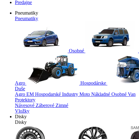
Predajne
Pneumatiky
Pneumatiky
Osobné
Agro
Hospodárske
Duše
Agro
EM
Hospodarské
Industry
Moto
Nákladné
Osobné
Van
Protektory
Návesové
Záberové
Zimné
Vložky
Disky
Disky