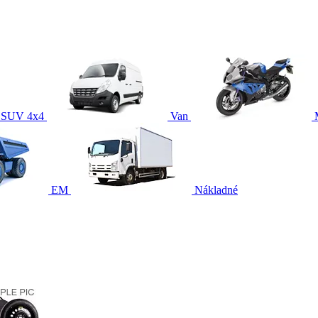
SUV 4x4
Van
EM
Nákladné