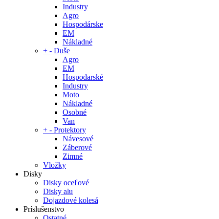
Industry
Agro
Hospodárske
EM
Nákladné
+
-
Duše
Agro
EM
Hospodarské
Industry
Moto
Nákladné
Osobné
Van
+
-
Protektory
Návesové
Záberové
Zimné
Vložky
Disky
Disky oceľové
Disky alu
Dojazdové kolesá
Príslušenstvo
Ostatné