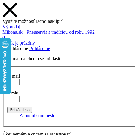
Využite možnosť lacno nakúpiť
Výpredaj
Mikona.sk - Pneuservis s tradíciou od roku 1992
0
Košík je prázdny
Prihlásenie
Účet mám a chcem se prihlásiť
E-mail
Heslo
Zabudol som heslo
Účet nemám a chcem sa registrovať