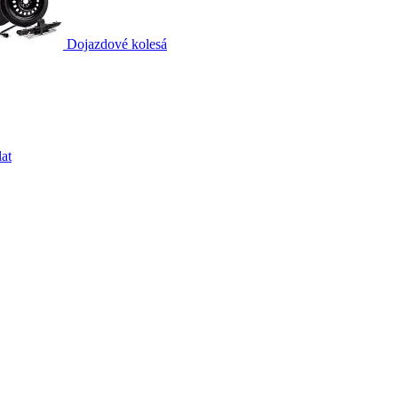
Dojazdové kolesá
at