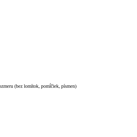
ozmeru (bez lomítok, pomĺčiek, písmen)