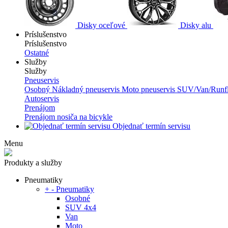
Disky oceľové
Disky alu
Príslušenstvo
Príslušenstvo
Ostatné
Služby
Služby
Pneuservis
Osobný
Nákladný pneuservis
Moto pneuservis
SUV/Van/Runfl
Autoservis
Prenájom
Prenájom nosiča na bicykle
Objednať termín servisu
Menu
Produkty a služby
Pneumatiky
+
-
Pneumatiky
Osobné
SUV 4x4
Van
Moto