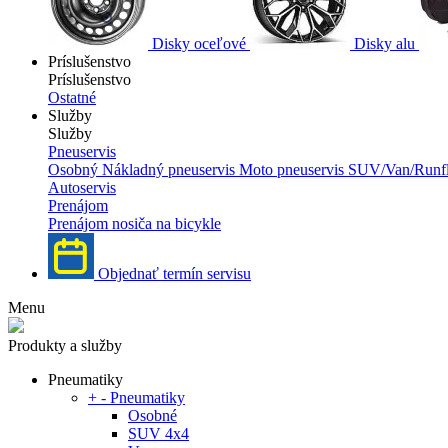
Disky oceľové
Disky alu
Príslušenstvo
Príslušenstvo
Ostatné
Služby
Služby
Pneuservis
Osobný
Nákladný pneuservis
Moto pneuservis
SUV/Van/Runfl
Autoservis
Prenájom
Prenájom nosiča na bicykle
Objednať termín servisu
Menu
Produkty a služby
Pneumatiky
+
-
Pneumatiky
Osobné
SUV 4x4