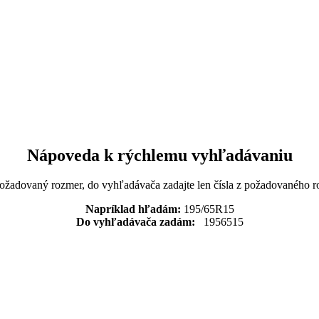
Nápoveda k rýchlemu vyhľadávaniu
požadovaný rozmer, do vyhľadávača zadajte len čísla z požadovaného r
Napríklad hľadám:
195/65R15
Do vyhľadávača zadám:
1956515