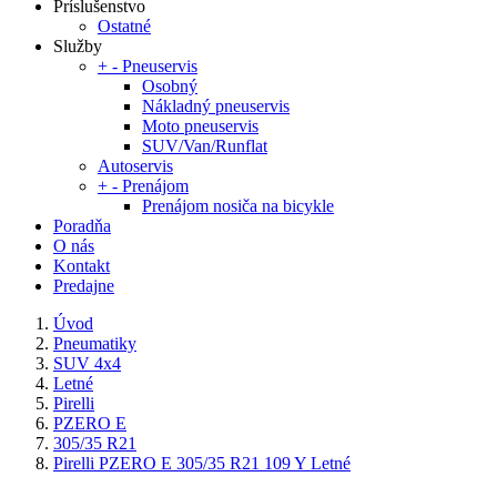
Príslušenstvo
Ostatné
Služby
+
-
Pneuservis
Osobný
Nákladný pneuservis
Moto pneuservis
SUV/Van/Runflat
Autoservis
+
-
Prenájom
Prenájom nosiča na bicykle
Poradňa
O nás
Kontakt
Predajne
Úvod
Pneumatiky
SUV 4x4
Letné
Pirelli
PZERO E
305/35 R21
Pirelli PZERO E 305/35 R21 109 Y Letné