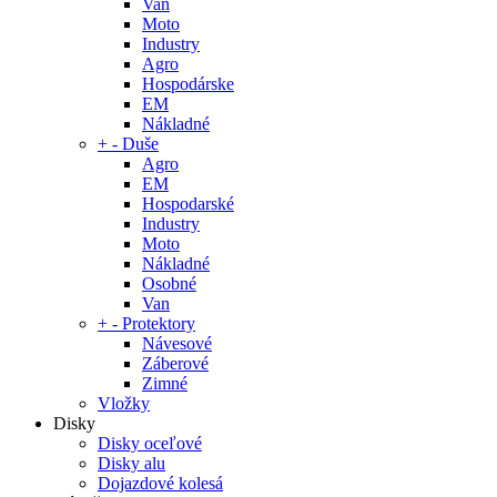
Van
Moto
Industry
Agro
Hospodárske
EM
Nákladné
+
-
Duše
Agro
EM
Hospodarské
Industry
Moto
Nákladné
Osobné
Van
+
-
Protektory
Návesové
Záberové
Zimné
Vložky
Disky
Disky oceľové
Disky alu
Dojazdové kolesá