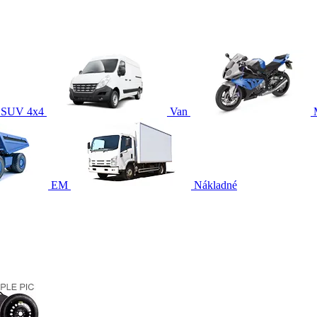
SUV 4x4
Van
EM
Nákladné