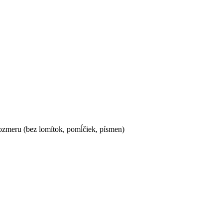
ozmeru (bez lomítok, pomĺčiek, písmen)