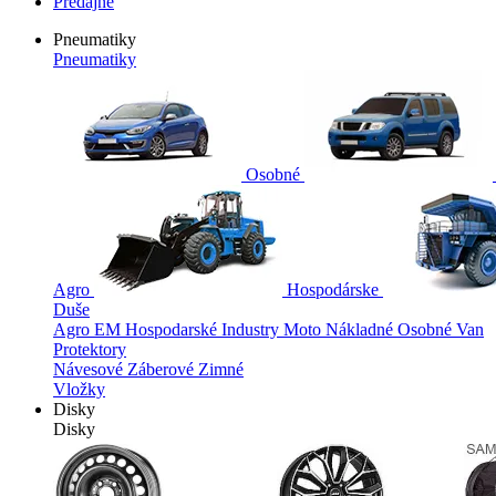
Predajne
Pneumatiky
Pneumatiky
Osobné
Agro
Hospodárske
Duše
Agro
EM
Hospodarské
Industry
Moto
Nákladné
Osobné
Van
Protektory
Návesové
Záberové
Zimné
Vložky
Disky
Disky