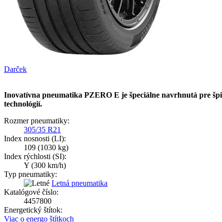
Darček
Inovatívna pneumatika PZERO E
je špeciálne navrhnutá pre šp
technológií.
Rozmer pneumatiky:
305/35 R21
Index nosnosti (LI):
109
(1030 kg)
Index rýchlosti (SI):
Y
(300 km/h)
Typ pneumatiky:
Letná pneumatika
Katalógové číslo:
4457800
Energetický štítok:
Viac o energo štítkoch