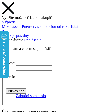
Využite možnosť lacno nakúpiť
Výpredaj
Mikona.sk - Pneuservis s tradíciou od roku 1992
0
Košík je prázdny
Prihlásenie
Účet mám a chcem se prihlásiť
E-mail
Heslo
Zabudol som heslo
Účet nemám a chcem sa registrovať