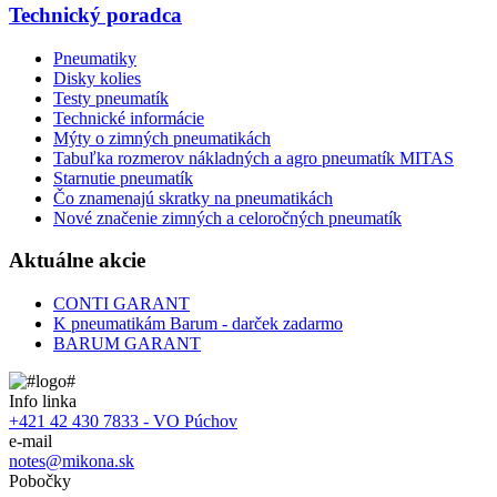
Technický poradca
Pneumatiky
Disky kolies
Testy pneumatík
Technické informácie
Mýty o zimných pneumatikách
Tabuľka rozmerov nákladných a agro pneumatík MITAS
Starnutie pneumatík
Čo znamenajú skratky na pneumatikách
Nové značenie zimných a celoročných pneumatík
Aktuálne akcie
CONTI GARANT
K pneumatikám Barum - darček zadarmo
BARUM GARANT
Info linka
+421 42 430 7833 - VO Púchov
e-mail
notes@mikona.sk
Pobočky