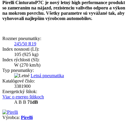
Pirelli CinturatoP7C je nový letný high performance produkt
so zameraním na nájazd, rezistenciu valivého odporu a výkon
na mokrom povrchu. Všetky parametre sú vyvážané tak, aby
vyhovovali najlepším výrobcom automobilov.
Rozmer pneumatiky:
245/50 R19
Index nosnosti (LI):
105
(925 kg)
Index rýchlosti (SI):
W
(270 km/h)
Typ pneumatiky:
Letná pneumatika
Katalógové číslo:
3381900
Energetický štítok:
Viac o energo štítkoch
A
B
B
71dB
Výrobca:
Pirelli