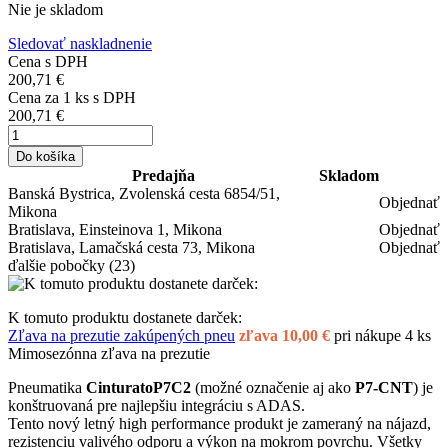
Nie je skladom
Sledovať naskladnenie
Cena s DPH
200,71 €
Cena za
1
ks s DPH
200,71 €
Do košíka
Predajňa
Skladom
Banská Bystrica, Zvolenská cesta 6854/51,
Objednať
Mikona
Bratislava, Einsteinova 1, Mikona
Objednať
Bratislava, Lamačská cesta 73, Mikona
Objednať
ďalšie pobočky
(23)
K tomuto produktu dostanete darček:
Zľava na prezutie zakúpených pneu
zľava 10,00 €
pri nákupe 4 ks
Mimosezónna zľava na prezutie
Pneumatika
CinturatoP7C2
(možné označenie aj ako
P7-CNT
) je
konštruovaná pre najlepšiu integráciu s ADAS.
Tento nový letný high performance produkt je zameraný na nájazd,
rezistenciu valivého odporu a výkon na mokrom povrchu. Všetky