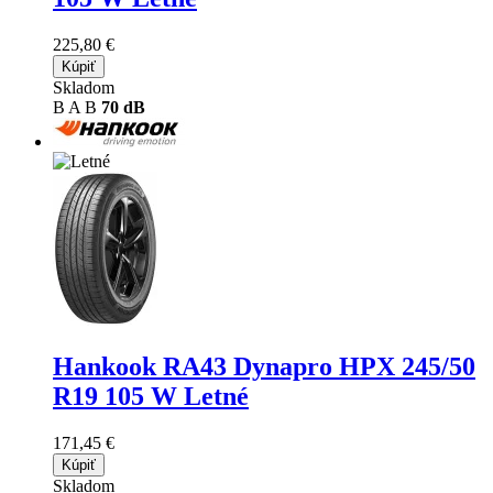
225,80 €
Kúpiť
Skladom
B
A
B
70 dB
Hankook RA43 Dynapro HPX
245/50
R19 105 W Letné
171,45 €
Kúpiť
Skladom