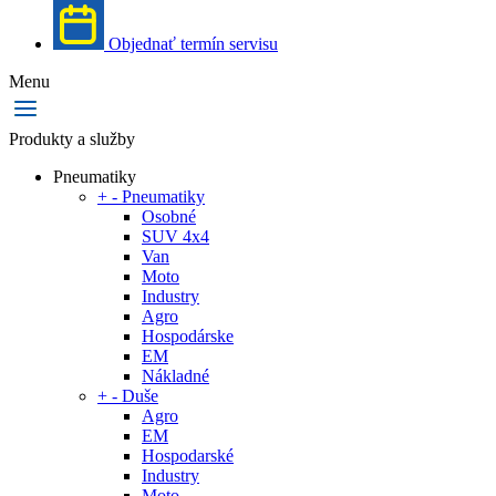
Objednať termín servisu
Menu
Produkty a služby
Pneumatiky
+
-
Pneumatiky
Osobné
SUV 4x4
Van
Moto
Industry
Agro
Hospodárske
EM
Nákladné
+
-
Duše
Agro
EM
Hospodarské
Industry
Moto