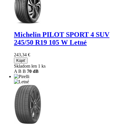
Michelin PILOT SPORT 4 SUV
245/50 R19 105 W Letné
243,34 €
Kúpiť
Skladom len 1 ks
A
B
B
70 dB