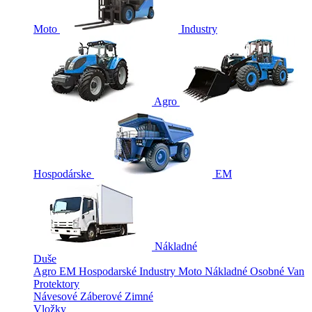
Moto
Industry
Agro
Hospodárske
EM
Nákladné
Duše
Agro
EM
Hospodarské
Industry
Moto
Nákladné
Osobné
Van
Protektory
Návesové
Záberové
Zimné
Vložky