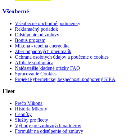
Všeobecné
Všeobecné obchodné podmienky
Reklamačný poriadok
Odstúpenie od zmluvy
Bonus program
Mikona - tepelná energetika
Zber odpadových pneumatík
Ochrana osobných údajov a poučenie o cookies
Affiliate spolupráca
Najčastejšie kladené otázky FAQ
Spracovanie Cookies
Projekt kybernetickej bezpečnosti podporený SIEA
Fleet
Prečo Mikona
História Mikony
Cenníky
Služby pre fleety
Výhody pre zmluvných partnerov
Formulár na odstúpenie od zmluvy