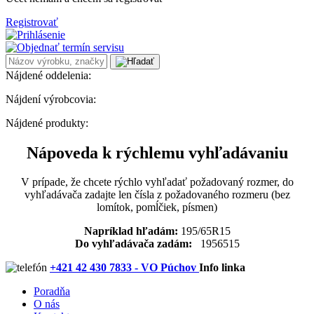
Registrovať
Nájdené oddelenia:
Nájdení výrobcovia:
Nájdené produkty:
Nápoveda k rýchlemu vyhľadávaniu
V prípade, že chcete rýchlo vyhľadať požadovaný rozmer, do
vyhľadávača zadajte len čísla z požadovaného rozmeru (bez
lomítok, pomĺčiek, písmen)
Napríklad hľadám:
195/65R15
Do vyhľadávača zadám:
1956515
+421 42 430 7833 - VO Púchov
Info linka
Poradňa
O nás