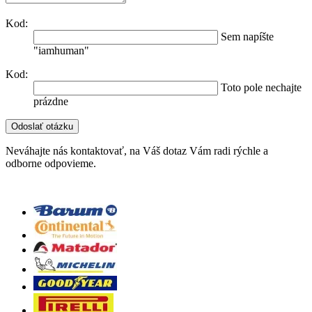
Kod:
Sem napíšte
"iamhuman"
Kod:
Toto pole nechajte
prázdne
Neváhajte nás kontaktovať, na Váš dotaz Vám radi rýchle a
odborne odpovieme.