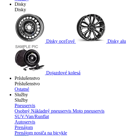
Disky
Disky
Disky oceľové
Disky alu
Dojazdové kolesá
Príslušenstvo
Príslušenstvo
Ostatné
Služby
Služby
Pneuservis
Osobný
Nákladný pneuservis
Moto pneuservis
SUV/Van/Runflat
Autoservis
Prenájom
Prenájom nosiča na bicykle