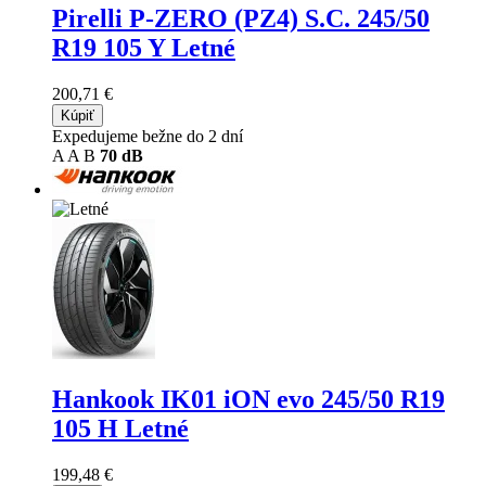
Pirelli P-ZERO (PZ4) S.C.
245/50
R19 105 Y Letné
200,71 €
Kúpiť
Expedujeme bežne do 2 dní
A
A
B
70 dB
Hankook IK01 iON evo
245/50 R19
105 H Letné
199,48 €