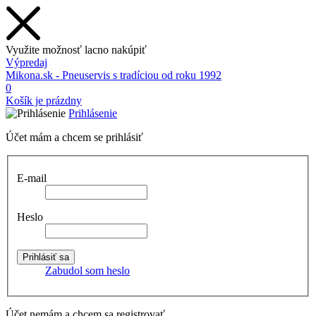
Využite možnosť lacno nakúpiť
Výpredaj
Mikona.sk - Pneuservis s tradíciou od roku 1992
0
Košík je prázdny
Prihlásenie
Účet mám a chcem se prihlásiť
E-mail
Heslo
Zabudol som heslo
Účet nemám a chcem sa registrovať