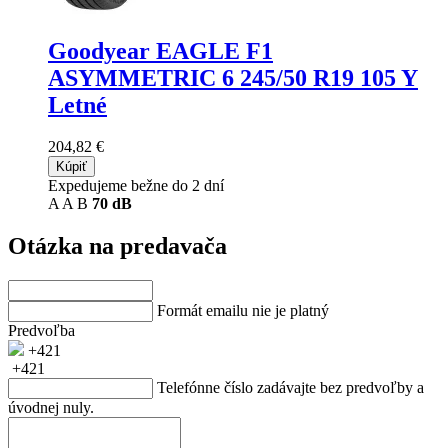
Goodyear EAGLE F1
ASYMMETRIC 6
245/50 R19 105 Y
Letné
204,82 €
Kúpiť
Expedujeme bežne do 2 dní
A
A
B
70 dB
Otázka na predavača
Formát emailu nie je platný
Predvoľba
+421
+421
Telefónne číslo zadávajte bez predvoľby a
úvodnej nuly.