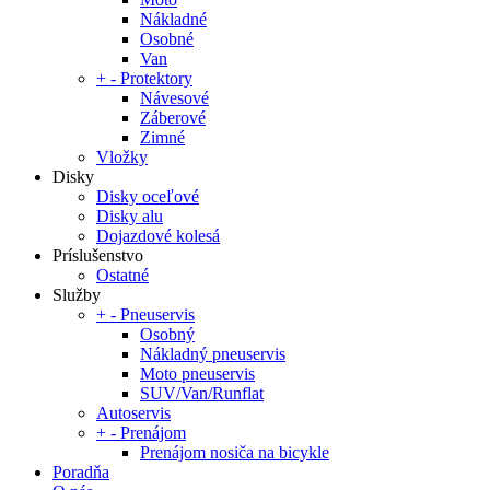
Nákladné
Osobné
Van
+
-
Protektory
Návesové
Záberové
Zimné
Vložky
Disky
Disky oceľové
Disky alu
Dojazdové kolesá
Príslušenstvo
Ostatné
Služby
+
-
Pneuservis
Osobný
Nákladný pneuservis
Moto pneuservis
SUV/Van/Runflat
Autoservis
+
-
Prenájom
Prenájom nosiča na bicykle
Poradňa