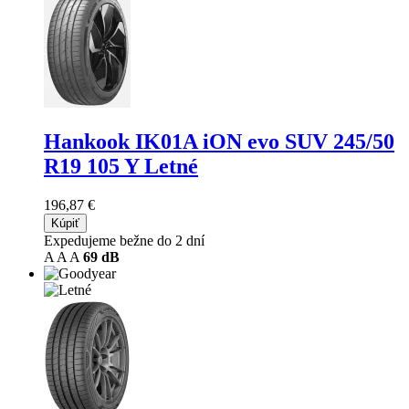
Hankook IK01A iON evo SUV
245/50
R19 105 Y Letné
196,87 €
Kúpiť
Expedujeme bežne do 2 dní
A
A
A
69 dB