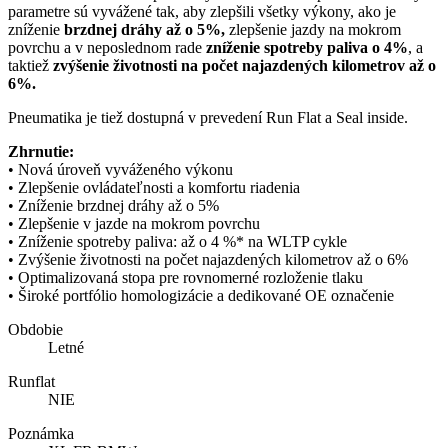
parametre sú vyvážené tak, aby zlepšili všetky výkony, ako je
zníženie
brzdnej dráhy až o 5%,
zlepšenie jazdy na mokrom
povrchu a v neposlednom rade
zníženie spotreby
paliva o 4%
, a
taktiež
zvýšenie životnosti na počet najazdených kilometrov až o
6%.
Pneumatika je tiež dostupná v prevedení Run Flat a Seal inside.
Zhrnutie:
• Nová úroveň vyváženého výkonu
• Zlepšenie ovládateľnosti a komfortu riadenia
• Zníženie brzdnej dráhy až o 5%
• Zlepšenie v jazde na mokrom povrchu
• Zníženie spotreby paliva: až o 4 %* na WLTP cykle
• Zvýšenie životnosti na počet najazdených kilometrov až o 6%
• Optimalizovaná stopa pre rovnomerné rozloženie tlaku
• Široké portfólio homologizácie a dedikované OE označenie
Obdobie
Letné
Runflat
NIE
Poznámka