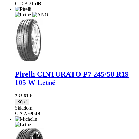
C
C
B
71 dB
Pirelli CINTURATO P7
245/50 R19
105 W Letné
233,61 €
Kúpiť
Skladom
C
A
A
69 dB