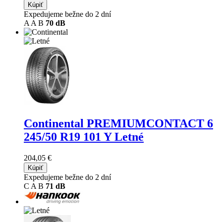
Kúpiť
Expedujeme bežne do 2 dní
A
A
B
70 dB
Continental PREMIUMCONTACT 6
245/50 R19 101 Y Letné
204,05 €
Kúpiť
Expedujeme bežne do 2 dní
C
A
B
71 dB