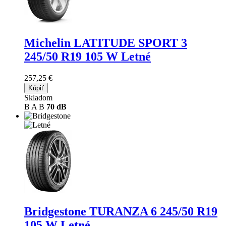
Michelin LATITUDE SPORT 3
245/50 R19 105 W Letné
257,25 €
Kúpiť
Skladom
B
A
B
70 dB
Bridgestone TURANZA 6
245/50 R19
105 W Letné