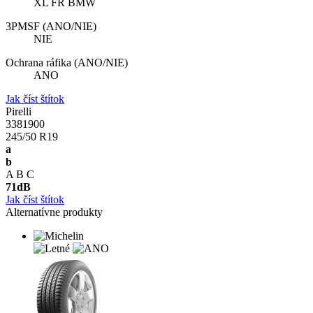
XL FR BMW
3PMSF (ANO/NIE)
NIE
Ochrana ráfika (ANO/NIE)
ANO
Jak číst štítok
Pirelli
3381900
245/50 R19
a
b
A
B
C
71
dB
Jak číst štítok
Alternatívne produkty