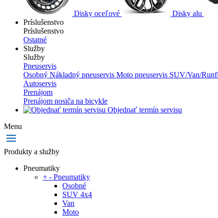
Disky oceľové
Disky alu
Príslušenstvo
Príslušenstvo
Ostatné
Služby
Služby
Pneuservis
Osobný
Nákladný pneuservis
Moto pneuservis
SUV/Van/Runfl
Autoservis
Prenájom
Prenájom nosiča na bicykle
Objednať termín servisu
Menu
Produkty a služby
Pneumatiky
+
-
Pneumatiky
Osobné
SUV 4x4
Van
Moto