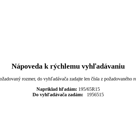
Nápoveda k rýchlemu vyhľadávaniu
požadovaný rozmer, do vyhľadávača zadajte len čísla z požadovaného r
Napríklad hľadám:
195/65R15
Do vyhľadávača zadám:
1956515