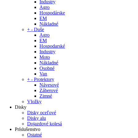
Industry
Agro
Hospodárske
EM
Nákladné
+
-
Duše
Agro
EM
Hospodarské
Industry
Moto
Nákladné
Osobné
Van
+
-
Protektory
Návesové
Záberové
Zimné
Vložky
Disky
Disky oceľové
Disky alu
Dojazdové kolesá
Príslušenstvo
Ostatné