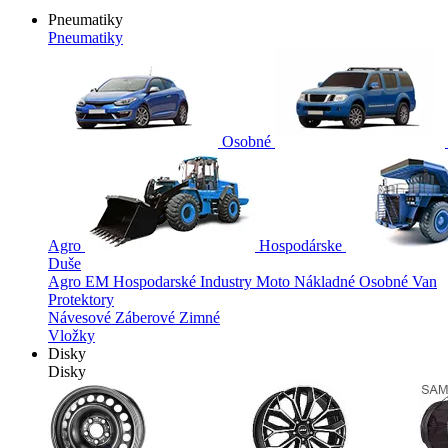
Pneumatiky
Pneumatiky
Osobné
Agro
Hospodárske
Duše
Agro
EM
Hospodarské
Industry
Moto
Nákladné
Osobné
Van
Protektory
Návesové
Záberové
Zimné
Vložky
Disky
Disky