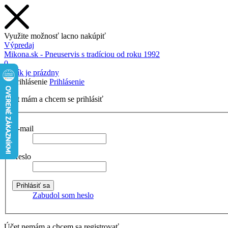
Využite možnosť lacno nakúpiť
Výpredaj
Mikona.sk - Pneuservis s tradíciou od roku 1992
0
Košík je prázdny
Prihlásenie
Účet mám a chcem se prihlásiť
E-mail
Heslo
Zabudol som heslo
Účet nemám a chcem sa registrovať