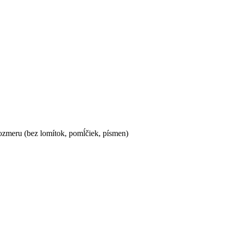
ozmeru (bez lomítok, pomĺčiek, písmen)