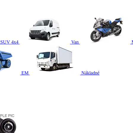
SUV 4x4
Van
EM
Nákladné