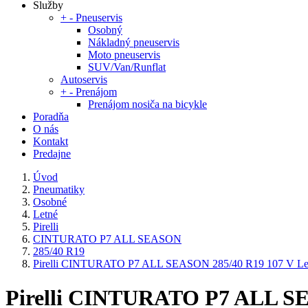
Služby
+
-
Pneuservis
Osobný
Nákladný pneuservis
Moto pneuservis
SUV/Van/Runflat
Autoservis
+
-
Prenájom
Prenájom nosiča na bicykle
Poradňa
O nás
Kontakt
Predajne
Úvod
Pneumatiky
Osobné
Letné
Pirelli
CINTURATO P7 ALL SEASON
285/40 R19
Pirelli CINTURATO P7 ALL SEASON 285/40 R19 107 V Le
Pirelli CINTURATO P7 ALL SE