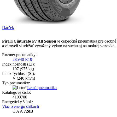
Darček
Pirelli Cinturato P7 All Season
je celoročná pneumatika pre osobné a
a zároveň si udržať vyvážený výkon na suchu aj na mokrej vozovke.
Rozmer pneumatiky:
285/40 R19
Index nosnosti (LI):
107
(975 kg)
Index rýchlosti (SI):
V
(240 km/h)
Typ pneumatiky:
Letná pneumatika
Katalógové číslo:
4103700
Energetický štítok:
Viac o energo štítkoch
C
A
A
72dB