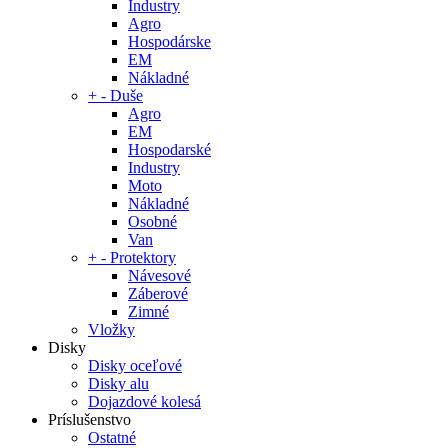
Industry
Agro
Hospodárske
EM
Nákladné
+
-
Duše
Agro
EM
Hospodarské
Industry
Moto
Nákladné
Osobné
Van
+
-
Protektory
Návesové
Záberové
Zimné
Vložky
Disky
Disky oceľové
Disky alu
Dojazdové kolesá
Príslušenstvo
Ostatné