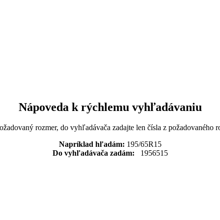
Nápoveda k rýchlemu vyhľadávaniu
požadovaný rozmer, do vyhľadávača zadajte len čísla z požadovaného r
Napríklad hľadám:
195/65R15
Do vyhľadávača zadám:
1956515