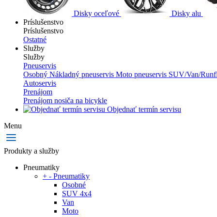
Disky oceľové
Disky alu
Príslušenstvo
Príslušenstvo
Ostatné
Služby
Služby
Pneuservis
Osobný
Nákladný pneuservis
Moto pneuservis
SUV/Van/Runfl
Autoservis
Prenájom
Prenájom nosiča na bicykle
Objednať termín servisu
Menu
Produkty a služby
Pneumatiky
+
-
Pneumatiky
Osobné
SUV 4x4
Van
Moto