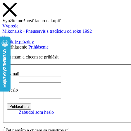
Využite možnosť lacno nakúpiť
Výpredaj
Mikona.sk - Pneuservis s tradíciou od roku 1992
0
Košík je prázdny
Prihlásenie
Účet mám a chcem se prihlásiť
E-mail
Heslo
Zabudol som heslo
Účet nemám a chcem sa registrovať