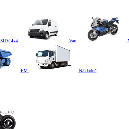
SUV 4x4
Van
EM
Nákladné