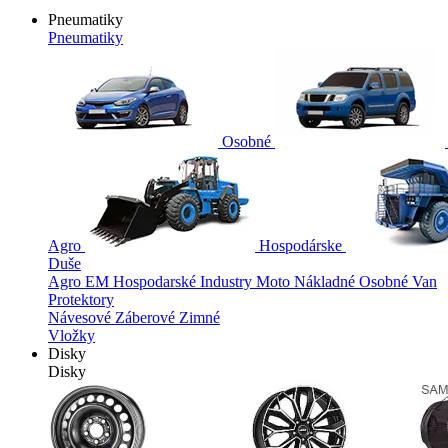
Pneumatiky
Pneumatiky
Osobné
Agro
Hospodárske
Duše
Agro
EM
Hospodarské
Industry
Moto
Nákladné
Osobné
Van
Protektory
Návesové
Záberové
Zimné
Vložky
Disky
Disky