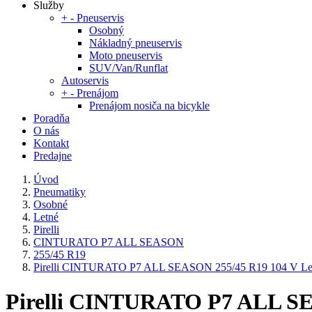
Služby
+
-
Pneuservis
Osobný
Nákladný pneuservis
Moto pneuservis
SUV/Van/Runflat
Autoservis
+
-
Prenájom
Prenájom nosiča na bicykle
Poradňa
O nás
Kontakt
Predajne
Úvod
Pneumatiky
Osobné
Letné
Pirelli
CINTURATO P7 ALL SEASON
255/45 R19
Pirelli CINTURATO P7 ALL SEASON 255/45 R19 104 V Le
Pirelli CINTURATO P7 ALL SE