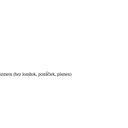
ozmeru (bez lomítok, pomĺčiek, písmen)