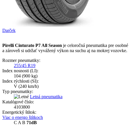
Darček
Pirelli Cinturato P7 All Season
je celoročná pneumatika pre osobné a
a zároveň si udržať vyvážený výkon na suchu aj na mokrej vozovke.
Rozmer pneumatiky:
255/45 R19
Index nosnosti (LI):
104
(900 kg)
Index rýchlosti (SI):
V
(240 km/h)
Typ pneumatiky:
Letná pneumatika
Katalógové číslo:
4103800
Energetický štítok:
Viac o energo štítkoch
C
A
B
71dB