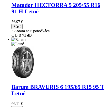
Matador HECTORRA 5
205/55 R16
91 H Letné
56,97 €
Kúpiť
Skladom na 6 pobočkách
C
B
B
71 dB
Barum BRAVURIS 6
195/65 R15 95 T
Letné
66,11 €