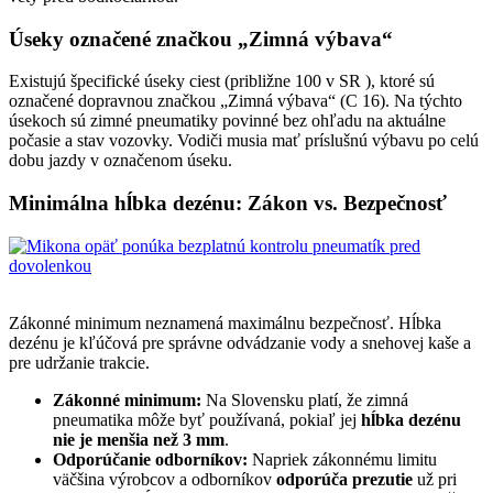
Úseky označené značkou „Zimná výbava“
Existujú špecifické úseky ciest (približne 100 v SR ), ktoré sú
označené dopravnou značkou „Zimná výbava“ (C 16). Na týchto
úsekoch sú zimné pneumatiky povinné bez ohľadu na aktuálne
počasie a stav vozovky. Vodiči musia mať príslušnú výbavu po celú
dobu jazdy v označenom úseku.
Minimálna hĺbka dezénu: Zákon vs. Bezpečnosť
Zákonné minimum neznamená maximálnu bezpečnosť. Hĺbka
dezénu je kľúčová pre správne odvádzanie vody a snehovej kaše a
pre udržanie trakcie.
Zákonné minimum:
Na Slovensku platí, že zimná
pneumatika môže byť používaná, pokiaľ jej
hĺbka dezénu
nie je
menšia než 3 mm
.
Odporúčanie odborníkov:
Napriek zákonnému limitu
väčšina výrobcov a odborníkov
odporúča prezutie
už pri