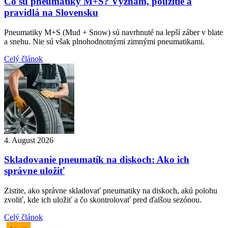
Čo sú pneumatiky M+S? Význam, použitie a
pravidlá na Slovensku
Pneumatiky M+S (Mud + Snow) sú navrhnuté na lepší záber v blate
a snehu. Nie sú však plnohodnotnými zimnými pneumatikami.
Celý článok
4. August 2026
Skladovanie pneumatík na diskoch: Ako ich
správne uložiť
Zistite, ako správne skladovať pneumatiky na diskoch, akú polohu
zvoliť, kde ich uložiť a čo skontrolovať pred ďalšou sezónou.
Celý článok