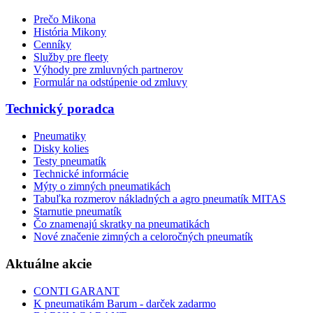
Prečo Mikona
História Mikony
Cenníky
Služby pre fleety
Výhody pre zmluvných partnerov
Formulár na odstúpenie od zmluvy
Technický poradca
Pneumatiky
Disky kolies
Testy pneumatík
Technické informácie
Mýty o zimných pneumatikách
Tabuľka rozmerov nákladných a agro pneumatík MITAS
Starnutie pneumatík
Čo znamenajú skratky na pneumatikách
Nové značenie zimných a celoročných pneumatík
Aktuálne akcie
CONTI GARANT
K pneumatikám Barum - darček zadarmo