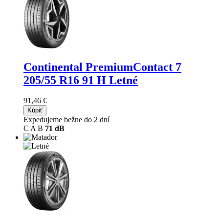
Continental PremiumContact 7
205/55 R16 91 H Letné
91,46 €
Kúpiť
Expedujeme bežne do 2 dní
C
A
B
71 dB