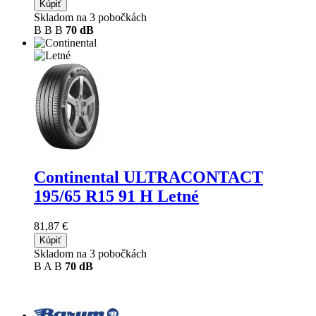
Kúpiť
Skladom na 3 pobočkách
B
B
B
70 dB
Continental ULTRACONTACT
195/65 R15 91 H Letné
81,87 €
Kúpiť
Skladom na 3 pobočkách
B
A
B
70 dB