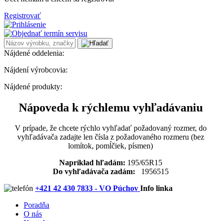
Registrovať
Nájdené oddelenia:
Nájdení výrobcovia:
Nájdené produkty:
Nápoveda k rýchlemu vyhľadávaniu
V prípade, že chcete rýchlo vyhľadať požadovaný rozmer, do
vyhľadávača zadajte len čísla z požadovaného rozmeru (bez
lomítok, pomĺčiek, písmen)
Napríklad hľadám:
195/65R15
Do vyhľadávača zadám:
1956515
+421 42 430 7833 - VO Púchov
Info linka
Poradňa
O nás