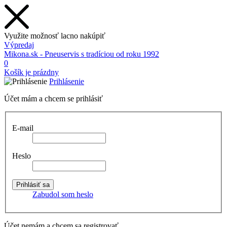
Využite možnosť lacno nakúpiť
Výpredaj
Mikona.sk - Pneuservis s tradíciou od roku 1992
0
Košík je prázdny
Prihlásenie
Účet mám a chcem se prihlásiť
E-mail
Heslo
Zabudol som heslo
Účet nemám a chcem sa registrovať