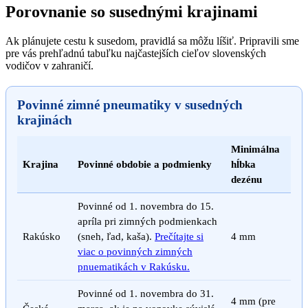
Porovnanie so susednými krajinami
Ak plánujete cestu k susedom, pravidlá sa môžu líšiť. Pripravili sme
pre vás prehľadnú tabuľku najčastejších cieľov slovenských
vodičov v zahraničí.
Povinné zimné pneumatiky v susedných
krajinách
Minimálna
Krajina
Povinné obdobie a podmienky
hĺbka
dezénu
Povinné od 1. novembra do 15.
apríla pri zimných podmienkach
Rakúsko
(sneh, ľad, kaša).
Prečítajte si
4 mm
viac o povinných zimných
pnuematikách v Rakúsku.
Povinné od 1. novembra do 31.
4 mm (pre