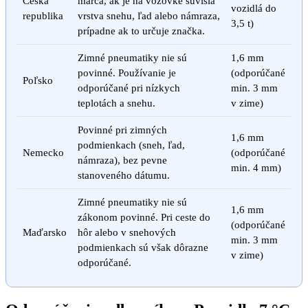
Česká
marca, ak je na vozovke súvislá
vozidlá do
republika
vrstva snehu, ľad alebo námraza,
3,5 t)
prípadne ak to určuje značka.
Zimné pneumatiky nie sú
1,6 mm
povinné. Používanie je
(odporúčané
Poľsko
odporúčané pri nízkych
min. 3 mm
teplotách a snehu.
v zime)
Povinné pri zimných
1,6 mm
podmienkach (sneh, ľad,
Nemecko
(odporúčané
námraza), bez pevne
min. 4 mm)
stanoveného dátumu.
Zimné pneumatiky nie sú
1,6 mm
zákonom povinné. Pri ceste do
(odporúčané
Maďarsko
hôr alebo v snehových
min. 3 mm
podmienkach sú však dôrazne
v zime)
odporúčané.