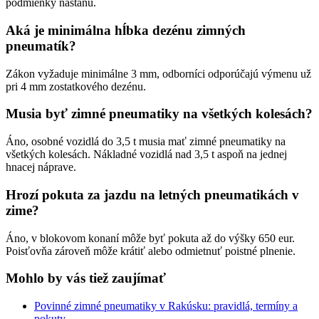
podmienky nastanú.
Aká je minimálna hĺbka dezénu zimných
pneumatík?
Zákon vyžaduje minimálne 3 mm, odborníci odporúčajú výmenu už
pri 4 mm zostatkového dezénu.
Musia byť zimné pneumatiky na všetkých kolesách?
Áno, osobné vozidlá do 3,5 t musia mať zimné pneumatiky na
všetkých kolesách. Nákladné vozidlá nad 3,5 t aspoň na jednej
hnacej náprave.
Hrozí pokuta za jazdu na letných pneumatikách v
zime?
Áno, v blokovom konaní môže byť pokuta až do výšky 650 eur.
Poisťovňa zároveň môže krátiť alebo odmietnuť poistné plnenie.
Mohlo by vás tiež zaujímať
Povinné zimné pneumatiky v Rakúsku: pravidlá, termíny a
pokuty