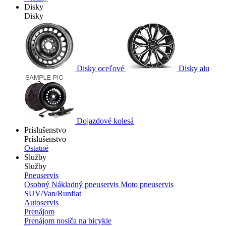
Disky
Disky
Disky oceľové
Disky alu
Dojazdové kolesá
Príslušenstvo
Príslušenstvo
Ostatné
Služby
Služby
Pneuservis
Osobný
Nákladný pneuservis
Moto pneuservis
SUV/Van/Runflat
Autoservis
Prenájom
Prenájom nosiča na bicykle