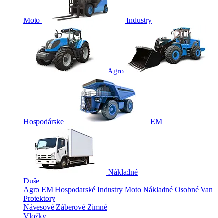
Moto
Industry
Agro
Hospodárske
EM
Nákladné
Duše
Agro
EM
Hospodarské
Industry
Moto
Nákladné
Osobné
Van
Protektory
Návesové
Záberové
Zimné
Vložky