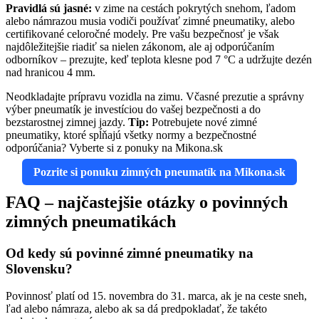
Pravidlá sú jasné:
v zime na cestách pokrytých snehom, ľadom
alebo námrazou musia vodiči používať zimné pneumatiky, alebo
certifikované celoročné modely. Pre vašu bezpečnosť je však
najdôležitejšie riadiť sa nielen zákonom, ale aj odporúčaním
odborníkov – prezujte, keď teplota klesne pod 7 °C a udržujte dezén
nad hranicou 4 mm.
Neodkladajte prípravu vozidla na zimu. Včasné prezutie a správny
výber pneumatík je investíciou do vašej bezpečnosti a do
bezstarostnej zimnej jazdy.
Tip:
Potrebujete nové zimné
pneumatiky, ktoré spĺňajú všetky normy a bezpečnostné
odporúčania? Vyberte si z ponuky na Mikona.sk
Pozrite si ponuku zimných pneumatík na Mikona.sk
FAQ – najčastejšie otázky o povinných
zimných pneumatikách
Od kedy sú povinné zimné pneumatiky na
Slovensku?
Povinnosť platí od 15. novembra do 31. marca, ak je na ceste sneh,
ľad alebo námraza, alebo ak sa dá predpokladať, že takéto