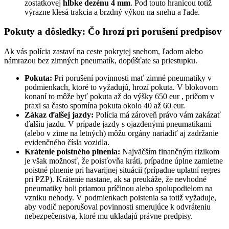
zostatkovej
hĺbke dezénu 4 mm
. Pod touto hranicou totiž
výrazne klesá trakcia a brzdný výkon na snehu a ľade.
Pokuty a dôsledky: Čo hrozí pri porušení predpisov
Ak vás polícia zastaví na ceste pokrytej snehom, ľadom alebo
námrazou bez zimných pneumatík, dopúšťate sa priestupku.
Pokuta:
Pri porušení povinnosti mať zimné pneumatiky v
podmienkach, ktoré to vyžadujú, hrozí pokuta. V blokovom
konaní to môže byť pokuta až do výšky 650 eur , pričom v
praxi sa často spomína pokuta okolo 40 až 60 eur.
Zákaz ďalšej jazdy:
Polícia má zároveň právo vám zakázať
ďalšiu jazdu. V prípade jazdy s ojazdenými pneumatikami
(alebo v zime na letných) môžu orgány nariadiť aj zadržanie
evidenčného čísla vozidla.
Krátenie poistného plnenia:
Najväčším finančným rizikom
je však možnosť, že poisťovňa kráti, prípadne úplne zamietne
poistné plnenie pri havarijnej situácii (prípadne uplatní regres
pri PZP). Krátenie nastane, ak sa preukáže, že nevhodné
pneumatiky boli priamou príčinou alebo spolupodielom na
vzniku nehody. V podmienkach poistenia sa totiž vyžaduje,
aby vodič neporušoval povinnosti smerujúce k odvráteniu
nebezpečenstva, ktoré mu ukladajú právne predpisy.