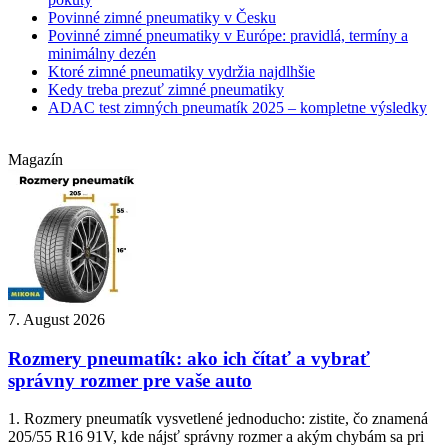
Povinné zimné pneumatiky v Česku
Povinné zimné pneumatiky v Európe: pravidlá, termíny a
minimálny dezén
Ktoré zimné pneumatiky vydržia najdlhšie
Kedy treba prezuť zimné pneumatiky
ADAC test zimných pneumatík 2025 – kompletne výsledky
Magazín
7. August 2026
Rozmery pneumatík: ako ich čítať a vybrať
správny rozmer pre vaše auto
1. Rozmery pneumatík vysvetlené jednoducho: zistite, čo znamená
205/55 R16 91V, kde nájsť správny rozmer a akým chybám sa pri