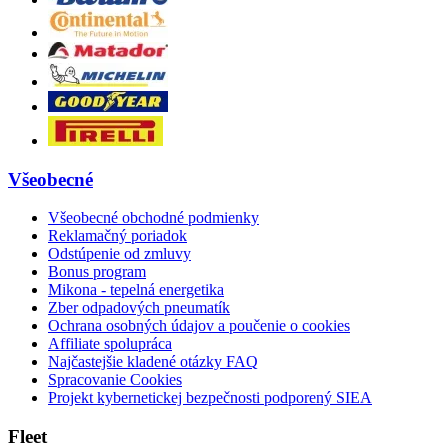
Všeobecné
Všeobecné obchodné podmienky
Reklamačný poriadok
Odstúpenie od zmluvy
Bonus program
Mikona - tepelná energetika
Zber odpadových pneumatík
Ochrana osobných údajov a poučenie o cookies
Affiliate spolupráca
Najčastejšie kladené otázky FAQ
Spracovanie Cookies
Projekt kybernetickej bezpečnosti podporený SIEA
Fleet