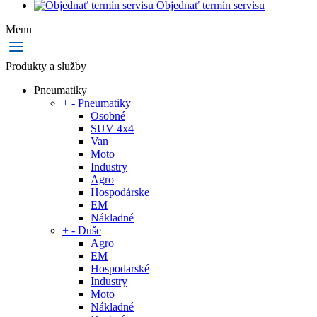
Objednať termín servisu
Menu
Produkty a služby
Pneumatiky
+
-
Pneumatiky
Osobné
SUV 4x4
Van
Moto
Industry
Agro
Hospodárske
EM
Nákladné
+
-
Duše
Agro
EM
Hospodarské
Industry
Moto
Nákladné