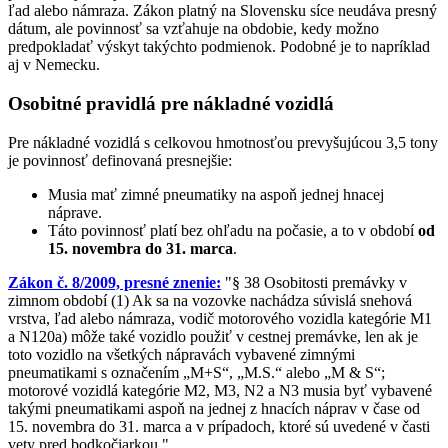
ľad alebo námraza. Zákon platný na Slovensku síce neudáva presný
dátum, ale povinnosť sa vzťahuje na obdobie, kedy možno
predpokladať výskyt takýchto podmienok. Podobné je to napríklad
aj v Nemecku.
Osobitné pravidlá pre nákladné vozidlá
Pre nákladné vozidlá s celkovou hmotnosťou prevyšujúcou 3,5 tony
je povinnosť definovaná presnejšie:
Musia mať zimné pneumatiky na aspoň jednej hnacej
náprave.
Táto povinnosť platí bez ohľadu na počasie, a to v období
od
15. novembra do 31. marca
.
Zákon č. 8/2009, presné znenie:
"§ 38 Osobitosti premávky v
zimnom období (1) Ak sa na vozovke nachádza súvislá snehová
vrstva, ľad alebo námraza, vodič motorového vozidla kategórie M1
a N120a) môže také vozidlo použiť v cestnej premávke, len ak je
toto vozidlo na všetkých nápravách vybavené zimnými
pneumatikami s označením „M+S“, „M.S.“ alebo „M & S“;
motorové vozidlá kategórie M2, M3, N2 a N3 musia byť vybavené
takými pneumatikami aspoň na jednej z hnacích náprav v čase od
15. novembra do 31. marca a v prípadoch, ktoré sú uvedené v časti
vety pred bodkočiarkou."