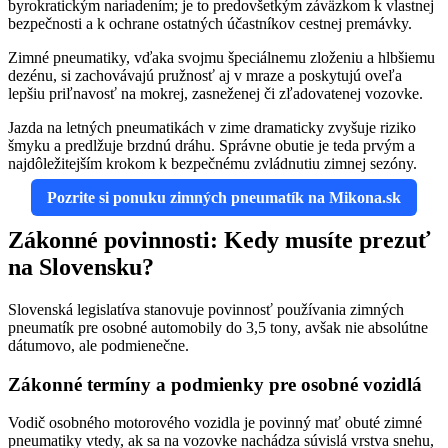
byrokratickým nariadením; je to predovšetkým záväzkom k vlastnej
bezpečnosti a k ochrane ostatných účastníkov cestnej premávky.
Zimné pneumatiky, vďaka svojmu špeciálnemu zloženiu a hlbšiemu
dezénu, si zachovávajú pružnosť aj v mraze a poskytujú oveľa
lepšiu priľnavosť na mokrej, zasneženej či zľadovatenej vozovke.
Jazda na letných pneumatikách v zime dramaticky zvyšuje riziko
šmyku a predlžuje brzdnú dráhu. Správne obutie je teda prvým a
najdôležitejším krokom k bezpečnému zvládnutiu zimnej sezóny.
Pozrite si ponuku zimných pneumatík na Mikona.sk
Zákonné povinnosti: Kedy musíte prezuť
na Slovensku?
Slovenská legislatíva stanovuje povinnosť používania zimných
pneumatík pre osobné automobily do 3,5 tony, avšak nie absolútne
dátumovo, ale podmienečne.
Zákonné termíny a podmienky pre osobné vozidlá
Vodič osobného motorového vozidla je povinný mať obuté zimné
pneumatiky vtedy, ak sa na vozovke nachádza súvislá vrstva snehu,