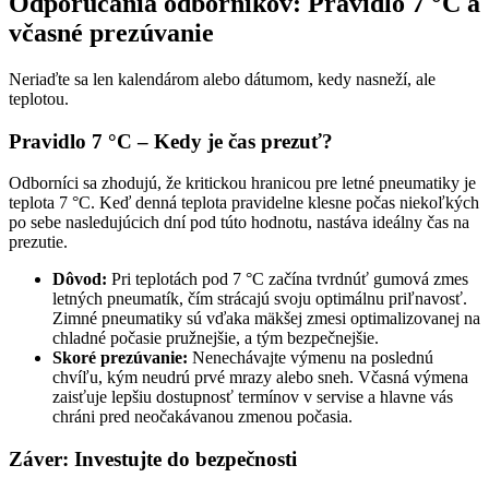
Odporúčania odborníkov: Pravidlo 7 °C a
včasné prezúvanie
Neriaďte sa len kalendárom alebo dátumom, kedy nasneží, ale
teplotou.
Pravidlo 7 °C – Kedy je čas prezuť?
Odborníci sa zhodujú, že kritickou hranicou pre letné pneumatiky je
teplota 7 °C. Keď denná teplota pravidelne klesne počas niekoľkých
po sebe nasledujúcich dní pod túto hodnotu, nastáva ideálny čas na
prezutie.
Dôvod:
Pri teplotách pod 7 °C začína tvrdnúť gumová zmes
letných pneumatík, čím strácajú svoju optimálnu priľnavosť.
Zimné pneumatiky sú vďaka mäkšej zmesi optimalizovanej na
chladné počasie pružnejšie, a tým bezpečnejšie.
Skoré prezúvanie:
Nenechávajte výmenu na poslednú
chvíľu, kým neudrú prvé mrazy alebo sneh. Včasná výmena
zaisťuje lepšiu dostupnosť termínov v servise a hlavne vás
chráni pred neočakávanou zmenou počasia.
Záver: Investujte do bezpečnosti