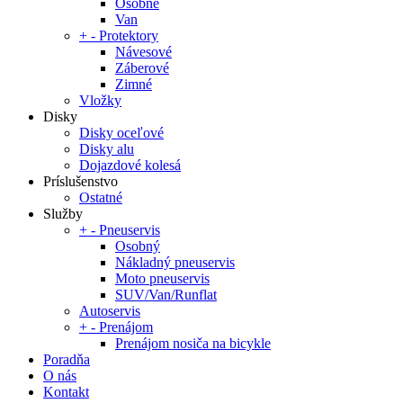
Osobné
Van
+
-
Protektory
Návesové
Záberové
Zimné
Vložky
Disky
Disky oceľové
Disky alu
Dojazdové kolesá
Príslušenstvo
Ostatné
Služby
+
-
Pneuservis
Osobný
Nákladný pneuservis
Moto pneuservis
SUV/Van/Runflat
Autoservis
+
-
Prenájom
Prenájom nosiča na bicykle
Poradňa
O nás
Kontakt