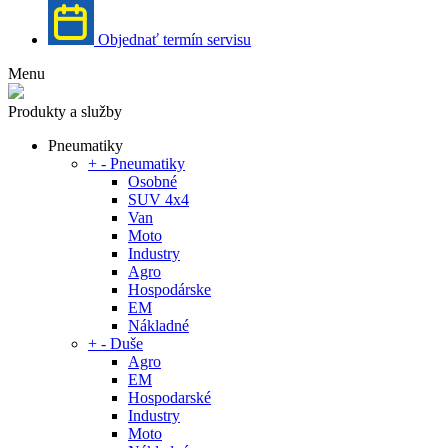
Objednať termín servisu
Menu
Produkty a služby
Pneumatiky
+
-
Pneumatiky
Osobné
SUV 4x4
Van
Moto
Industry
Agro
Hospodárske
EM
Nákladné
+
-
Duše
Agro
EM
Hospodarské
Industry
Moto