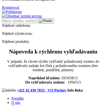
Registrovať
Nájdené oddelenia:
Nájdení výrobcovia:
Nájdené produkty:
Nápoveda k rýchlemu vyhľadávaniu
V prípade, že chcete rýchlo vyhľadať požadovaný rozmer, do
vyhľadávača zadajte len čísla z požadovaného rozmeru (bez
lomítok, pomĺčiek, písmen)
Napríklad hľadám:
195/65R15
Do vyhľadávača zadám:
1956515
+421 42 430 7833 - VO Púchov
Info linka
Poradňa
O nás