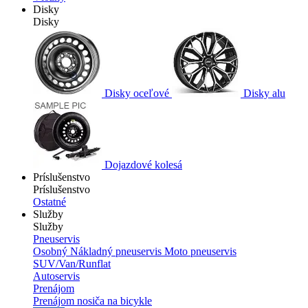
Disky
Disky
Disky oceľové
Disky alu
Dojazdové kolesá
Príslušenstvo
Príslušenstvo
Ostatné
Služby
Služby
Pneuservis
Osobný
Nákladný pneuservis
Moto pneuservis
SUV/Van/Runflat
Autoservis
Prenájom
Prenájom nosiča na bicykle