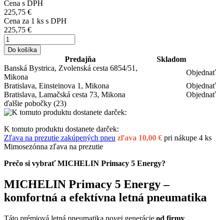
Cena s DPH
225,75 €
Cena za
1
ks s DPH
225,75 €
Do košíka
Predajňa
Skladom
Banská Bystrica, Zvolenská cesta 6854/51,
Objednať
Mikona
Bratislava, Einsteinova 1, Mikona
Objednať
Bratislava, Lamačská cesta 73, Mikona
Objednať
ďalšie pobočky
(23)
K tomuto produktu dostanete darček:
Zľava na prezutie zakúpených pneu
zľava 10,00 €
pri nákupe 4 ks
Mimosezónna zľava na prezutie
Prečo si vybrať MICHELIN Primacy 5 Energy?
MICHELIN Primacy 5 Energy –
komfortná a efektívna letná pneumatika
Táto
prémiová letná pneumatika novej generácie
od firmy