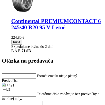
Continental PREMIUMCONTACT 6
245/40 R20 95 V Letné
224,86 €
Kúpiť
Expedujeme bežne do 2 dní
B
A
B
71 dB
Otázka na predavača
Formát emailu nie je platný
Predvoľba
+421
+421
Telefónne číslo zadávajte bez predvoľby a
úvodnej nuly.