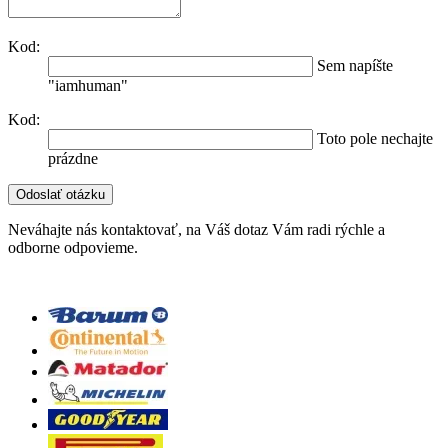
Kod:
Sem napíšte
"iamhuman"
Kod:
Toto pole nechajte
prázdne
Neváhajte nás kontaktovať, na Váš dotaz Vám radi rýchle a
odborne odpovieme.