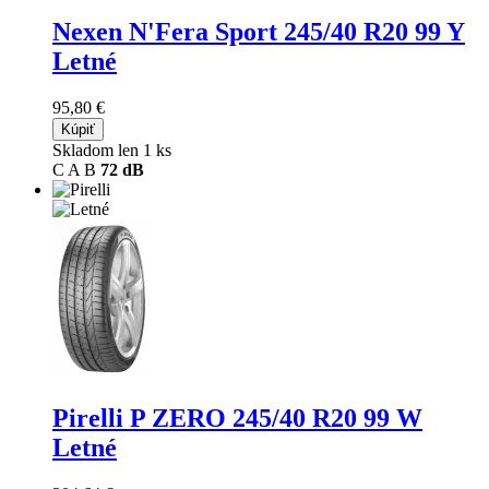
Nexen N'Fera Sport
245/40 R20 99 Y
Letné
95,80 €
Kúpiť
Skladom len 1 ks
C
A
B
72 dB
Pirelli P ZERO
245/40 R20 99 W
Letné