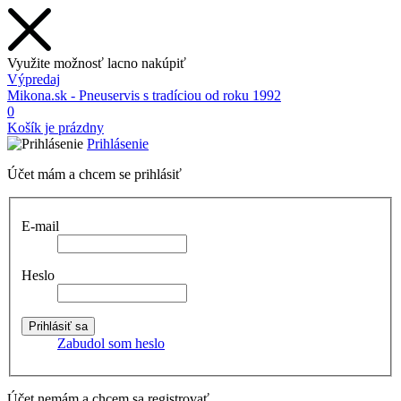
Využite možnosť lacno nakúpiť
Výpredaj
Mikona.sk - Pneuservis s tradíciou od roku 1992
0
Košík je prázdny
Prihlásenie
Účet mám a chcem se prihlásiť
E-mail
Heslo
Zabudol som heslo
Účet nemám a chcem sa registrovať