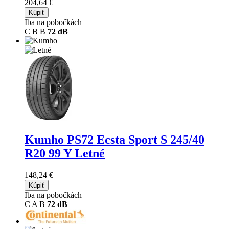
204,64 €
Kúpiť
Iba na pobočkách
C
B
B
72 dB
Kumho PS72 Ecsta Sport S
245/40
R20 99 Y Letné
148,24 €
Kúpiť
Iba na pobočkách
C
A
B
72 dB