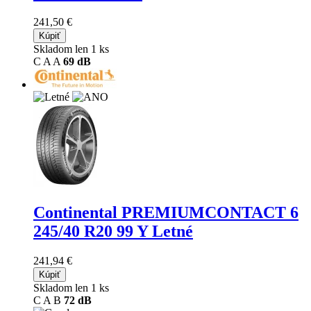
241,50 €
Kúpiť
Skladom len 1 ks
C
A
A
69 dB
Continental PREMIUMCONTACT 6
245/40 R20 99 Y Letné
241,94 €
Kúpiť
Skladom len 1 ks
C
A
B
72 dB