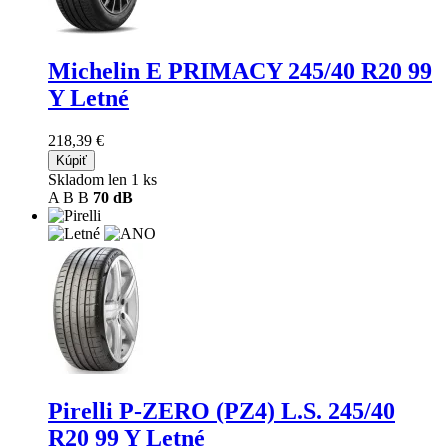
Michelin E PRIMACY
245/40 R20 99
Y Letné
218,39 €
Kúpiť
Skladom len 1 ks
A
B
B
70 dB
Pirelli P-ZERO (PZ4) L.S.
245/40
R20 99 Y Letné