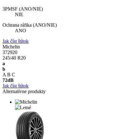
3PMSF (ANO/NIE)
NIE
Ochrana ráfika (ANO/NIE)
ANO
Jak číst štítok
Michelin
372920
245/40 R20
a
b
A
B
C
72
dB
Jak číst štítok
Alternatívne produkty