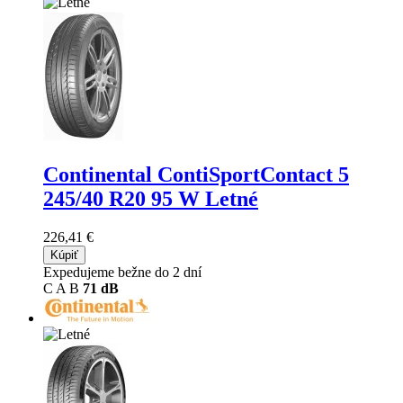
Continental ContiSportContact 5
245/40 R20 95 W Letné
226,41 €
Kúpiť
Expedujeme bežne do 2 dní
C
A
B
71 dB