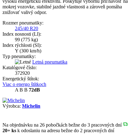
vysokú energetickú efektivitu. Poskytuje výbornú priľnavosť na
mokrej vozovke, stabilné jazdné vlastnosti a zároveň pomáha
znižovať valivý odpor.
Rozmer pneumatiky:
245/40 R20
Index nosnosti (LI):
99
(775 kg)
Index rýchlosti (SI):
Y
(300 km/h)
Typ pneumatiky:
Letná pneumatika
Katalógové číslo:
372920
Energetický štítok:
Viac o energo štítkoch
A
B
B
72dB
Výrobca:
Michelin
Na objednávku
na 26 pobočkách
bežne do 3 pracovných dní
20+ ks
k odoslaniu na adresu bežne do 2 pracovných dní