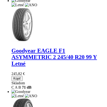
Goodyear EAGLE F1
ASYMMETRIC 2
245/40 R20 99 Y
Letné
245,82 €
Kúpiť
Skladom
C
A
B
71 dB