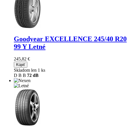
Goodyear EXCELLENCE
245/40 R20
99 Y Letné
245,82 €
Kúpiť
Skladom len 1 ks
D
B
B
72 dB