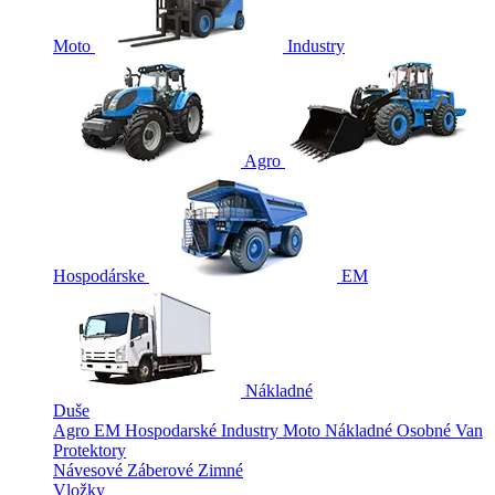
Moto
Industry
Agro
Hospodárske
EM
Nákladné
Duše
Agro
EM
Hospodarské
Industry
Moto
Nákladné
Osobné
Van
Protektory
Návesové
Záberové
Zimné
Vložky