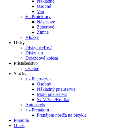
Nákladné
Osobné
Van
+
-
Protektory
Návesové
Záberové
Zimné
Vložky
Disky
Disky oceľové
Disky alu
Dojazdové kolesá
Príslušenstvo
Ostatné
Služby
+
-
Pneuservis
Osobný
Nákladný pneuservis
Moto pneuservis
SUV/Van/Runflat
Autoservis
+
-
Prenájom
Prenájom nosiča na bicykle
Poradňa
O nás