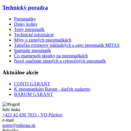
Technický poradca
Pneumatiky
Disky kolies
Testy pneumatík
Technické informácie
Mýty o zimných pneumatikách
Tabuľka rozmerov nákladných a agro pneumatík MITAS
Starnutie pneumatík
Čo znamenajú skratky na pneumatikách
Nové značenie zimných a celoročných pneumatík
Aktuálne akcie
CONTI GARANT
K pneumatikám Barum - darček zadarmo
BARUM GARANT
Info linka
+421 42 430 7833 - VO Púchov
e-mail
notes@mikona.sk
Pobočky