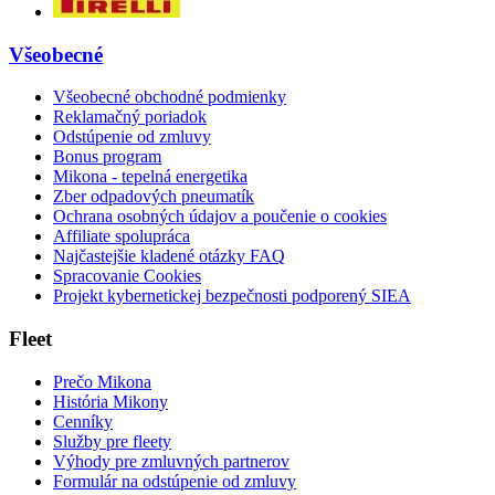
Všeobecné
Všeobecné obchodné podmienky
Reklamačný poriadok
Odstúpenie od zmluvy
Bonus program
Mikona - tepelná energetika
Zber odpadových pneumatík
Ochrana osobných údajov a poučenie o cookies
Affiliate spolupráca
Najčastejšie kladené otázky FAQ
Spracovanie Cookies
Projekt kybernetickej bezpečnosti podporený SIEA
Fleet
Prečo Mikona
História Mikony
Cenníky
Služby pre fleety
Výhody pre zmluvných partnerov
Formulár na odstúpenie od zmluvy