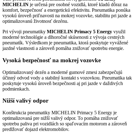
MICHELIN
je určená pre osobné vozidlá, ktoré kladú dôraz na
komfort, bezpečnosť a energetickú efektivitu. Pneumatika ponúka
vysokú úroveň priľnavosti na mokrej vozovke, stabilitu pri jazde a
optimalizovanú životnosť dezénu.
Pri vývoji pneumatiky
MICHELIN Primacy 5 Energy
využil
moderné technológie a dlhoročné skúsenosti z vývoja cestných
pneumatík. Výsledkom je pneumatika, ktorá poskytuje vyvážené
jazdné vlastnosti a zároveň pomáha znižovať spotrebu energie.
Vysoká bezpečnosť na mokrej vozovke
Optimalizovaný dezén a moderné gumové zmesi zabezpečujú
účinný odvod vody a stabilný kontakt s vozovkou. Pneumatika tak
poskytuje vysokú úroveň bezpečnosti aj pri jazde v daždivých
podmienkach.
Nižší valivý odpor
Konštrukcia pneumatiky MICHELIN Primacy 5 Energy je
optimalizovaná pre nižší valivý odpor. To pomáha znižovať
spotrebu paliva pri vozidlách so spaľovacím motorom a zároveň
predlžovať dojazd elektromobilov.